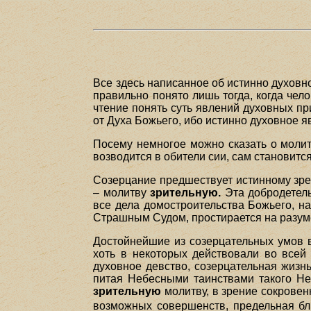
Все здесь написанное об истинно духовн
правильно понято лишь тогда, когда чел
чтение понять суть явлений духовных пр
от Духа Божьего, ибо истинно духовное я
Посему немногое можно сказать о моли
возводится в обители сии, сам становитс
Созерцание предшествует истинному зр
– молитву
зрительную.
Эта добродетель
все дела домостроительства Божьего, н
Страшным Судом, простирается на разум
Достойнейшие из созерцательных умов в
хоть в некоторых действовали во всей
духовное девство, созерцательная жизн
питая Небесными таинствами такого Неб
зрительную
молитву, в зрение сокровен
возможных совершенств, предельная бл