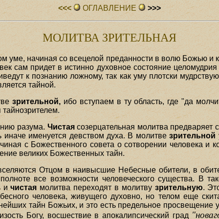
<<<
ОГЛАВЛЕHИЕ
>>>
МОЛИТВА ЗРИТЕЛЬНАЯ
ом уме, начиная со всецелой преданности в волю Божью и
овек сам придет в истинно духовное состояние целомудри
иведут к познанию ложному, так как уму плотски мудрству
вляется тайной.
тве
зрительной,
ибо вступаем в ту область, где "да молчит
я тайнозрителем.
ению разума.
Чистая
созерцательная молитва предваряет 
 иначе именуется девством духа. В молитве
зрительной
ачиная с Божественного совета о сотворении человека и
ение великих Божественных тайн.
селяются Отцом в наивысшие Небесные обители, в обите
 полноте все возможности человеческого существа. В та
ь и
чистая
молитва переходят в молитву
зрительную
. Эт
есного человека, живущего духовно, но телом еще скит
нейших тайн Божьих, и это есть предельное просвещение у
"новаг
изость Богу, восшествие в апокалипсический град