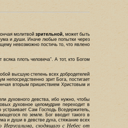
 кончая молитвой
зрительной,
может быть
я ума и души. Иначе любые попытки через
ющему невозможно постичь то, что явлено
 всяка плоть человеча". А тот, кто Богом
собой высшую степень всех добродетелей
ум непосредственно зрит Бога, постигает
 кончая вторым пришествием Христовым и
ли духовного девства, ибо нужно, чтобы
ковых духовное целомудрие переходит в
о устраивает Сам Господь Вседержитель,
ающегося по земле. Бог вводит такого в
ма и души в девстве духа, стяжание всех
о Иерусалима, сходящаго с Небес от