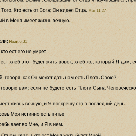
 Того, Кто есть от Бога; Он видел Отца.
Мат.11,27
ий в Меня имеет жизнь вечную.
рли;
Иоан.6,31
кто ест его не умрет.
ест хлеб этот будет жить вовек; хлеб же, который Я дам, 
й, говоря: как Он может дать нам есть Плоть Свою?
 говорю вам: если не будете есть Плоти Сына Человеческог
меет жизнь вечную, и Я воскрешу его в последний день.
ровь Моя истинно есть питье.
ребывает во Мне, и Я в нем.
так
у Отцом,
и кто ест Меня жить будет Мной.