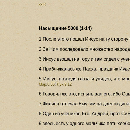
<<<
Насыщение 5000 (1-14)
1 После этого пошел Иисус на ту сторону
2 За Ним последовало множество народа,
3 Иисус взошел на гору и там сидел с уч
4 Приближалась же Пасха, праздник Иуде
5 Иисус, возведя глаза и увидев, что мн
;
Мар.6,35
Лук.9,12
6 Говорил же это, испытывая его; ибо Сам
7 Филипп отвечал Ему: им на двести дина
8 Один из учеников Его, Андрей, брат Си
9 здесь есть у одного мальчика пять хлеб