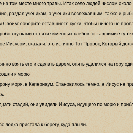
же на том месте много травы. Итак село людей числом около 
ние, раздал ученикам, а ученики возлежавшим, также и рыбы,
ам Своим: соберите оставшиеся куски, чтобы ничего не проп
робов кусками от пяти ячменных хлебов, оставшимися у тех
ое Иисусом, сказали: это истинно Тот Пророк, Который долж
аянно взять его и сделать царем, опять удалился на гору оди
 сошли к морю
торону моря, в Капернаум. Становилось темно, а Иисус не пр
ь.
цати стадий, они увидели Иисуса, идущего по морю и прибл
ас лодка пристала к берегу, куда плыли.