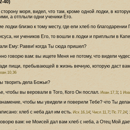
2-40)
 сторону моря, видел, что там, кроме одной лодки, в котору
ими, а отплыли одни ученики Его.
 лодки близко к тому месту, где ели хлеб по благодарении
 Иисуса, ни учеников Его, то вошли в лодки и приплыли в Ка
азали Ему: Равви! когда Ты сюда пришел?
инно говорю вам: вы ищете Меня не потому, что видели чудес
 ради пищи, пребывающей в жизнь вечную, которую даст ва
оан.10,36
обы творить дела Божьи?
ье, чтобы вы веровали в Того, Кого Он послал.
;
Иоан.17,3
1 Иоа
ь знамение, чтобы мы увидели и поверили Тебе? что Ты дел
писано: хлеб с неба дал им есть.
;
;
;
Исх.16,14
Числ.11,7
Пс.77,24
говорю вам: не Моисей дал вам хлеб с неба, а Отец Мой дае