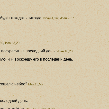
 будет жаждать никогда.
;
Иоан.4,14
Иоан.7,37
;
39
Иоан.8,29
о воскресить в последний день.
Иоан.10,28
ую; и Я воскрешу его в последний день.
 сошел с небес?
Мат.13,55
последний день.
ходит ко Мне.
;