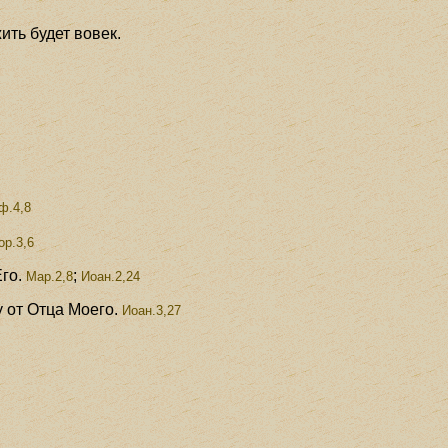
ить будет вовек.
ф.4,8
ор.3,6
го.
;
Мар.2,8
Иоан.2,24
у от Отца Моего.
Иоан.3,27