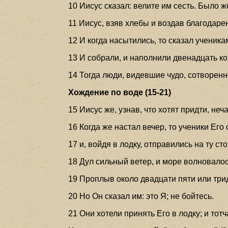
10 Иисус сказал: велите им сесть. Было 
11 Иисус, взяв хлебы и воздав благодаре
12 И когда насытились, то сказал ученик
13 И собрали, и наполнили двенадцать ко
14 Тогда люди, видевшие чудо, сотворенн
Хождение по воде (15-21)
15 Иисус же, узнав, что хотят придти, неч
16 Когда же настал вечер, то ученики Его
17 и, войдя в лодку, отправились на ту с
18 Дул сильный ветер, и море волновалос
19 Проплыв около двадцати пяти или трид
20 Но Он сказал им: это Я; не бойтесь.
21 Они хотели принять Его в лодку; и тотч