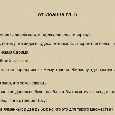
от Иоанна гл. 6
в окрестности
 моря Галилейского,
Тивериады.
 потому что видели чудеса, которые Он творил над больны
ениками Своими.
йский.
Исх.12,18
ожество народа идет к Нему, говорит Филиппу: где нам куп
 знал, что хотел сделать.
риев не довольно будет хлеба, чтобы каждому из них достал
мона Петра, говорит Ему:
ов ячменных и две рыбки; но что это для такого множества?