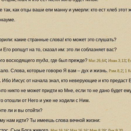
 так, как отцы ваши ели манну и умерли: кто ест хлеб этот ж
рнауме.
орили: какие странные слова! кто может это слушать?
и Его ропщут на то, сказал им: это ли соблазняет вас?
туда
ого восходящего
, где был прежде?
;
;
Мат.26,64
Иоан.3,13
Е
ало. Слова, которые говорю Я вам – дух и жизнь.
;
Рим.8,2
1 К
 Ибо Иисус от начала знал, кто неверующие и кто предаст Е
 что никто не может придти ко Мне, если то не дано будет ем
го отошли от Него и уже не ходили с Ним.
ите ли и вы отойти?
ому нам идти? Ты имеешь слова вечной жизни:
стос, Сын Бога живого.
;
;
;
Мат.16,16
Мат.16,16
Мар.8,29
Лук.9,20