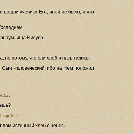
ю вошли ученики Его, иной не было, и что
 Господнем.
пернаум, ища Иисуса.
а, но потому, что ели хлеб и насытились.
м Сын Человеческий, ибо на Нем положил
н.3,23
аешь?
1 Кор.10,3
т вам истинный хлеб с небес.