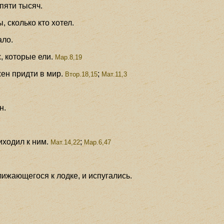
пяти тысяч.
 сколько кто хотел.
ало.
, которые ели.
Мар.8,19
ен придти в мир.
;
Втор.18,15
Мат.11,3
н.
иходил к ним.
;
Мат.14,22
Мар.6,47
ижающегося к лодке, и испугались.