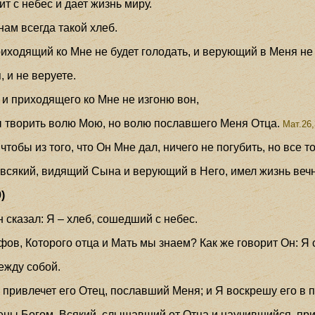
ит с небес и дает жизнь миру.
нам всегда такой хлеб.
приходящий ко Мне не будет голодать, и верующий в Меня не
, и не веруете.
; и приходящего ко Мне не изгоню вон,
бы творить волю Мою, но волю пославшего Меня Отца.
Мат.26,
тобы из того, что Он Мне дал, ничего не погубить, но все т
 всякий, видящий Сына и верующий в Него, имел жизнь вечн
)
н сказал: Я – хлеб, сошедший с небес.
ифов, Которого отца и Мать мы знаем? Как же говорит Он: Я
между собой.
е привлечет его Отец, пославший Меня; и Я воскрешу его в 
чены Богом. Всякий, слышавший от Отца и научившийся, при