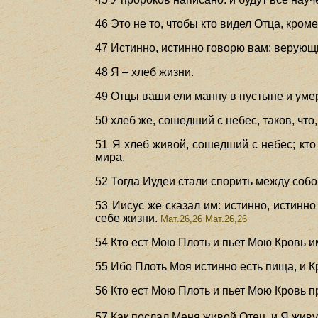
46 Это не то, чтобы кто видел Отца, кроме
47 Истинно, истинно говорю вам: верующ
48 Я – хлеб жизни.
49 Отцы ваши ели манну в пустыне и уме
50 хлеб же, сошедший с небес, таков, что, 
51 Я хлеб живой, сошедший с небес; кто 
мира.
52 Тогда Иудеи стали спорить между собо
53 Иисус же сказал им: истинно, истинно
себе жизни.
Мат.26,26
Мат.26,26
54 Кто ест Мою Плоть и пьет Мою Кровь и
55 Ибо Плоть Моя истинно есть пища, и К
56 Кто ест Мою Плоть и пьет Мою Кровь п
57 Как послал Меня живой Отец, и Я жив