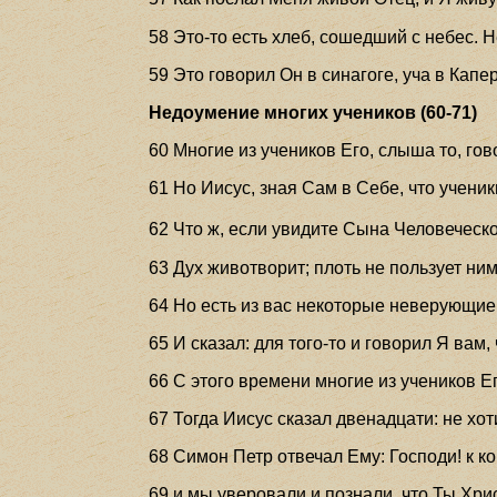
58 Это-то есть хлеб, сошедший с небес. Не
59 Это говорил Он в синагоге, уча в Капе
Недоумение многих учеников (60-71)
60 Многие из учеников Его, слыша то, гов
61 Но Иисус, зная Сам в Себе, что ученик
62 Что ж, если увидите Сына Человеческ
63 Дух животворит; плоть не пользует ним
64 Но есть из вас некоторые неверующие.
65 И сказал: для того-то и говорил Я вам,
66 С этого времени многие из учеников Е
67 Тогда Иисус сказал двенадцати: не хот
68 Симон Петр отвечал Ему: Господи! к к
69 и мы уверовали и познали, что Ты Хри