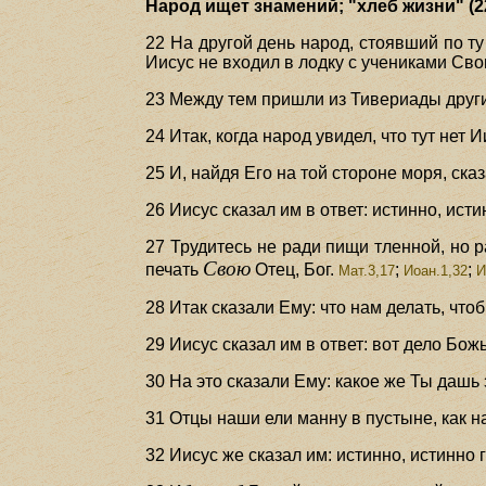
Народ ищет знамений; "хлеб жизни" (2
22 На другой день народ, стоявший по ту
Иисус не входил в лодку с учениками Сво
23 Между тем пришли из Тивериады другие
24 Итак, когда народ увидел, что тут нет
25 И, найдя Его на той стороне моря, ск
26 Иисус сказал им в ответ: истинно, ист
27 Трудитесь не ради пищи тленной, но
Свою
печать
Отец, Бог.
;
;
Мат.3,17
Иоан.1,32
И
28 Итак сказали Ему: что нам делать, чт
29 Иисус сказал им в ответ: вот дело Бож
30 На это сказали Ему: какое же Ты даш
31 Отцы наши ели манну в пустыне, как на
32 Иисус же сказал им: истинно, истинно 