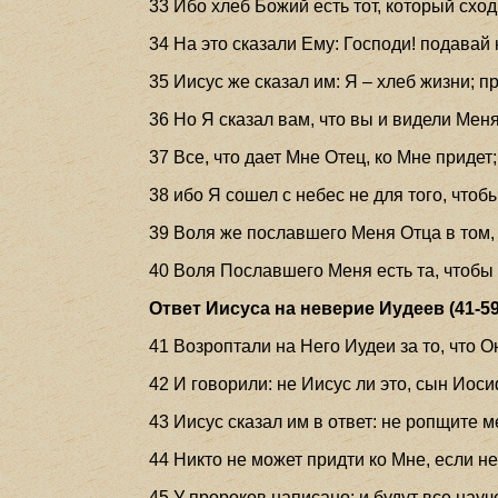
33 Ибо хлеб Божий есть тот, который сход
34 На это сказали Ему: Господи! подавай 
35 Иисус же сказал им: Я – хлеб жизни; 
36 Но Я сказал вам, что вы и видели Меня
37 Все, что дает Мне Отец, ко Мне придет
38 ибо Я сошел с небес не для того, что
39 Воля же пославшего Меня Отца в том, ч
40 Воля Пославшего Меня есть та, чтобы
Ответ Иисуса на неверие Иудеев (41-59
41 Возроптали на Него Иудеи за то, что О
42 И говорили: не Иисус ли это, сын Иос
43 Иисус сказал им в ответ: не ропщите 
44 Никто не может придти ко Мне, если н
45 У пророков написано: и будут все нау