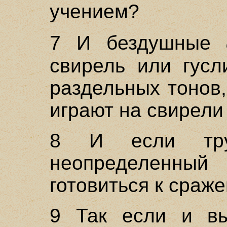
учением?
7 И бездушные
свирель или гусл
раздельных тонов,
играют на свирели
8 И если тру
неопределенны
готовиться к сраж
9 Так если и вы