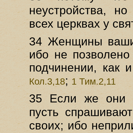
неустройства, н
всех церквах у свя
34 Женщины ваши 
ибо не позволено
подчинении, как и
;
Кол.3,18
1 Тим.2,11
35 Если же они х
пусть спрашиваю
своих; ибо непри