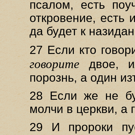
псалом, есть поу
откровение, есть 
да будет к назида
27 Если кто говор
говорите
двое, и
порознь, а один из
28 Если же не бу
молчи в церкви, а 
29 И пророки пу