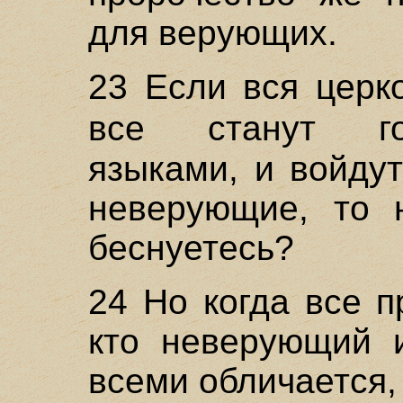
для верующих.
23 Если вся церк
все станут г
языками, и войду
неверующие, то 
беснуетесь?
24 Но когда все п
кто неверующий 
всеми обличается,