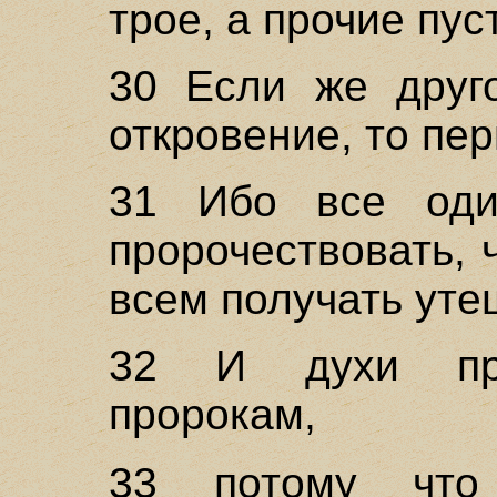
трое, а прочие пус
30 Если же друг
откровение, то пе
31 Ибо все оди
пророчествовать, 
всем получать уте
32 И духи про
пророкам,
33 потому чт