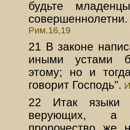
будьте младенц
совершеннолетни.
Рим.16,19
21 В законе напи
иными устами б
этому; но и тогд
говорит Господь".
И
22 Итак языки
верующих, а 
пророчество же 