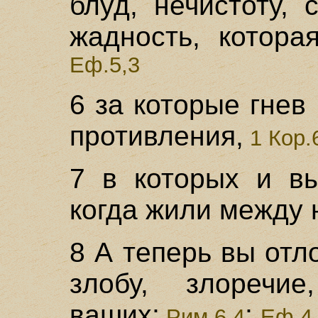
блуд, нечистоту, 
жадность, котора
Еф.5,3
6 за которые гнев
противления,
1 Кор.
7 в которых и вы
когда жили между 
8 А теперь вы отло
злобу, злоречие
ваших;
;
Рим.6,4
Еф.4