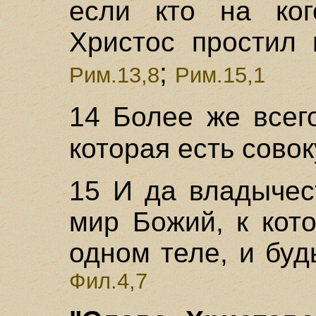
если кто на ког
Христос простил 
;
Рим.13,8
Рим.15,1
14 Более же все
которая есть сово
15 И да владычес
мир Божий, к кот
одном теле, и бу
Фил.4,7