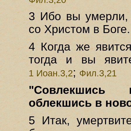
3 Ибо вы умерли,
со Христом в Боге.
4 Когда же явитс
тогда и вы явит
;
1 Иоан.3,2
Фил.3,21
"Совлекшись в
облекшись в новог
5 Итак, умертвит