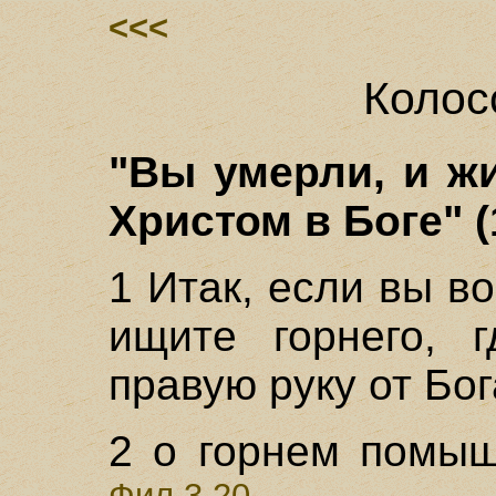
<<<
Колос
"Вы умерли, и ж
Христом в Боге" (
1 Итак, если вы в
ищите горнего, 
правую руку от Бог
2 о горнем помыш
Фил.3,20