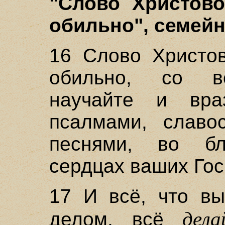
"Слово Христово
обильно", семейн
16 Слово Христов
обильно, со вс
научайте и вра
псалмами, славо
песнями, во бл
сердцах ваших Гос
17 И всё, что вы
дела
делом, всё