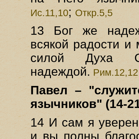
;
Ис.11,10
Откр.5,5
13 Бог же наде
всякой радости и 
силой Духа Св
надеждой.
Рим.12,12
Павел – "служит
язычников" (14-21
14 И сам я уверен
и вы полны благо