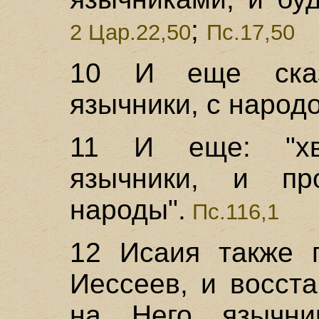
;
2 Цар.22,50
Пс.17,50
10 И еще сказа
язычники, с народо
11 И еще: "хв
язычники, и пр
народы".
Пс.116,1
12 Исаия также г
Иессеев, и восст
на Него язычник