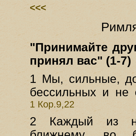
<<<
Римля
"Принимайте друг
принял вас" (1-7)
1 Мы, сильные, д
бессильных и не 
1 Кор.9,22
2 Каждый из н
ближнему, во б