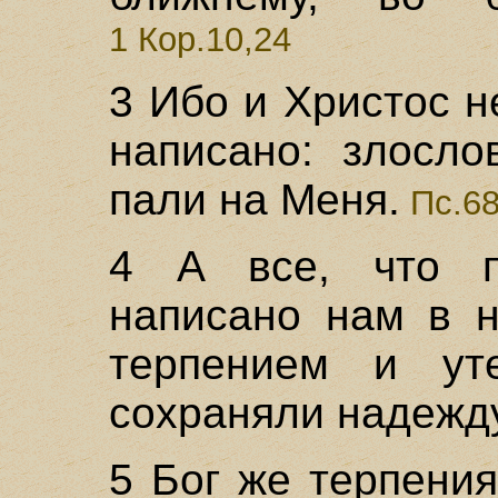
1 Кор.10,24
3 Ибо и Христос н
написано: злосло
пали на Меня.
Пс.68
4 А все, что п
написано нам в н
терпением и ут
сохраняли надежду
5 Бог же терпени