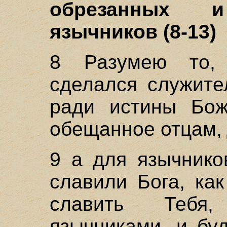
обрезанных 
язычников (8-13)
8 Разумею то,
сделался служите
ради истины Бож
обещанное отцам,
9 а для язычнико
славили Бога, как
славить Тебя,
язычниками, и бу