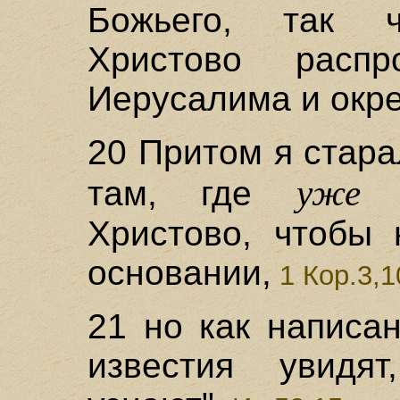
Божьего, так ч
Христово расп
Иерусалима и окре
20 Притом я стара
уже
там, где
б
Христово, чтобы 
основании,
1 Кор.3,1
21 но как написа
известия увид