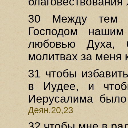
благовествования 
30 Между тем у
Господом нашим
любовью Духа, 
молитвах за меня к
31 чтобы избавит
в Иудее, и что
Иерусалима было 
Деян.20,23
32 чтобы мне в рад