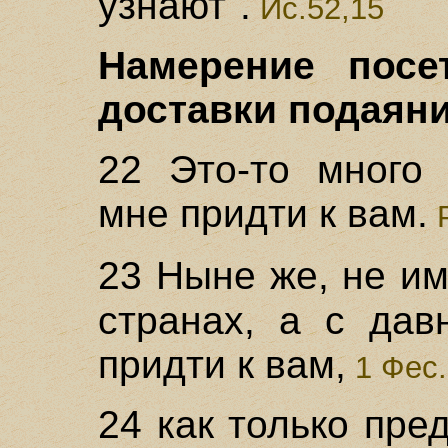
узнают".
Ис.52,15
Намерение посе
доставки подаяни
22 Это-то много 
мне придти к вам.
Р
23 Ныне же, не и
странах, а с дав
придти к вам,
1 Фес.
24 как только пре