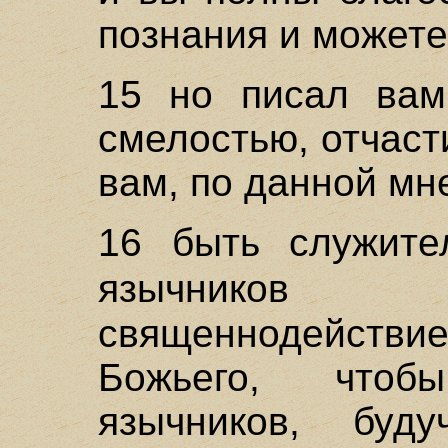
познания и можете
15 но писал вам,
смелостью, отчаст
вам, по данной мне
16 быть служите
язычни
священнодейств
Божьего, что
язычников, буд