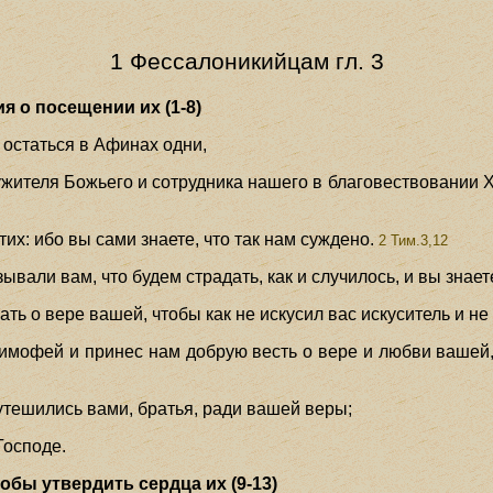
1 Фессалоникийцам гл. 3
 о посещении их (1-8)
и остаться в Афинах одни,
ужителя Божьего и сотрудника нашего в благовествовании Х
тих: ибо вы сами знаете, что так нам суждено.
2 Тим.3,12
зывали вам, что будем страдать, как и случилось, и вы знает
нать о вере вашей, чтобы как не искусил вас искуситель и н
 Тимофей и принес нам добрую весть о вере и любви вашей,
 утешились вами, братья, ради вашей веры;
Господе.
бы утвердить сердца их (9-13)