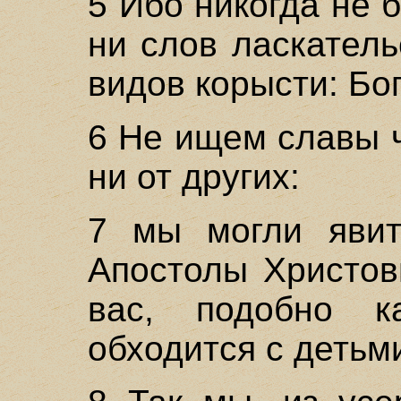
5 Ибо никогда не 
ни слов ласкатель
видов корысти: Бо
6 Не ищем славы ч
ни от других:
7 мы могли явит
Апостолы Христов
вас, подобно к
обходится с детьм