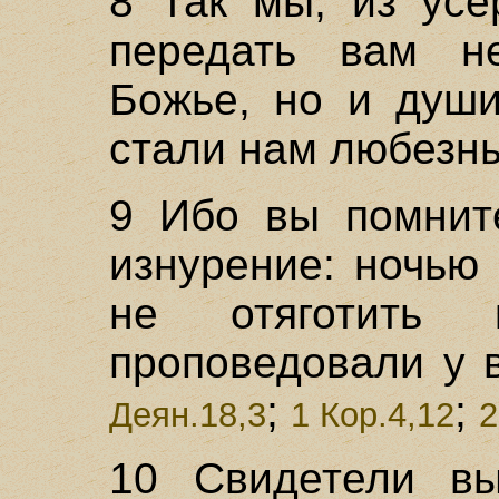
8 Так мы, из усе
передать вам не
Божье, но и души
стали нам любезн
9 Ибо вы помните
изнурение: ночью
не отяготить
проповедовали у 
;
;
Деян.18,3
1 Кор.4,12
2
10 Свидетели вы