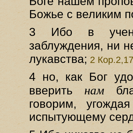
Боге нашем пропо
Божье с великим п
3 Ибо в учен
заблуждения, ни 
лукавства;
2 Кор.2,1
4 но, как Бог уд
нам
вверить
бла
говорим, угожда
испытующему серд