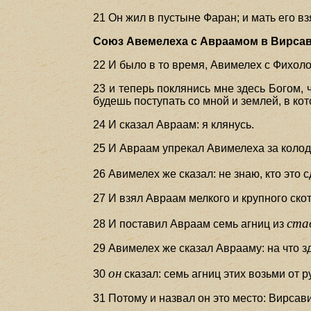
21 Он жил в пустыне Фаран; и мать его вз
Союз Авемелеха с Авраамом в Вирсави
22 И было в то время, Авимелех с Фихоло
23 и теперь поклянись мне здесь Богом, ч
будешь поступать со мной и землей, в кот
24 И сказал Авраам: я клянусь.
25 И Авраам упрекал Авимелеха за колод
26 Авимелех же сказал: не знаю, кто это 
27 И взял Авраам мелкого и крупного скот
ста
28 И поставил Авраам семь агниц из
29 Авимелех же сказал Аврааму: на что з
он
30
сказал: семь агниц этих возьми от 
31 Потому и назвал он это место: Вирсави