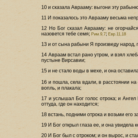
10 и сказала Аврааму: выгони эту рабыню
11 И показалось это Аврааму весьма неп
12 Но Бог сказал Аврааму: не огорчайся
назовется тебе семя;
;
Рим.9,7
Евр.11,18
13 и от сына рабыни Я произведу народ, 
14 Авраам встал рано утром, и взял хлеба
пустыне Вирсавии;
15 и не стало воды в мехе, и она оставил
16 и пошла, села вдали, в расстоянии на
вопль, и плакала;
17 и услышал Бог голос отрока; и Ангел 
оттуда, где он находится;
18 встань, подними отрока и возьми его з
19 И Бог открыл глаза ее, и она увидела 
20 И Бог был с отроком; и он вырос, и ста