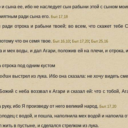
 и сына ее, ибо не наследует сын рабыни этой с сыном мо
риятным ради сына его.
Быт.17,18
 ради отрока и рабыни твоей; во всем, что скажет тебе 
потому что он семя твое.
;
;
Быт.16,10
Быт.17,20
Быт.25,16
 и мех воды, и дал Агари, положив ей на плечи, и отрока, 
а отрока под одним кустом
один
хочу
выстрел из лука. Ибо она сказала: не
видеть сме
Божий с неба воззвал к Агари и сказал ей: что с тобой, А
а руку, ибо Я произведу от него великий народ.
Быт.17,20
колодец с водой, и пошла, наполнила мех водой и напоила о
л жить в пустыне, и сделался стрелком из лука.