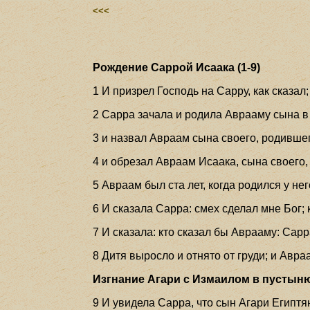
<<<
Рождение Саррой Исаака (1-9)
1 И призрел Господь на Сарру, как сказал;
2 Сарра зачала и родила Аврааму сына в 
3 и назвал Авраам сына своего, родившег
4 и обрезал Авраам Исаака, сына своего, 
5 Авраам был ста лет, когда родился у нег
6 И сказала Сарра: смех сделал мне Бог; 
7 И сказала: кто сказал бы Аврааму: Сарр
8 Дитя выросло и отнято от груди; и Авра
Изгнание Агари с Измаилом в пустыню 
9 И увидела Сарра, что сын Агари Египтя