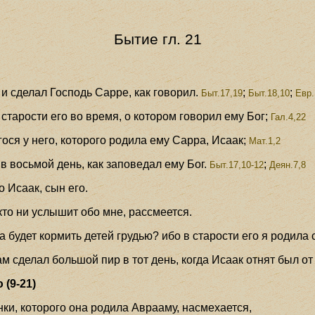
Бытие гл. 21
 и сделал Господь Сарре, как говорил.
;
;
Быт.17,19
Быт.18,10
Евр.
старости его во время, о котором говорил ему Бог;
Гал.4,22
ося у него, которого родила ему Сарра, Исаак;
Мат.1,2
в восьмой день, как заповедал ему Бог.
;
Быт.17,10-12
Деян.7,8
о Исаак, сын его.
кто ни услышит обо мне, рассмеется.
а будет кормить детей грудью? ибо в старости его я родила 
ам сделал большой пир в тот день, когда Исаак отнят был от 
(9-21)
нки, которого она родила Аврааму, насмехается,