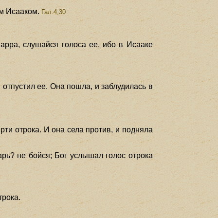
им Исааком.
Гал.4,30
Сарра, слушайся голоса ее, ибо в Исааке
и отпустил ее. Она пошла, и заблудилась в
рти отрока. И она села против, и подняла
гарь? не бойся; Бог услышал голос отрока
трока.