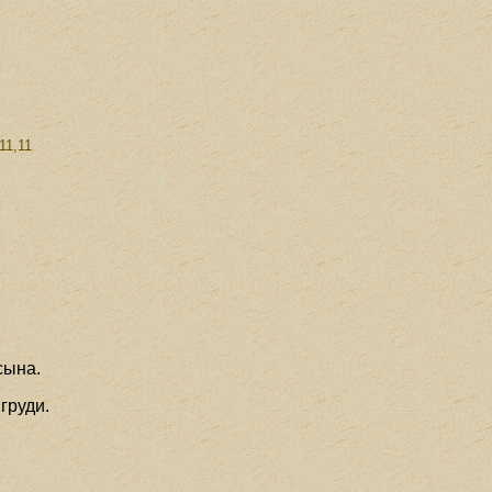
11,11
сына.
груди.