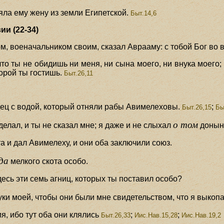
яла ему жену из земли Египетской.
Быт.14,6
и (22-34)
м, военачальником своим, сказал Аврааму: с тобой Бог во в
то ты не обидишь ни меня, ни сына моего, ни внука моего; 
орой ты гостишь.
Быт.26,11
ец с водой, который отняли рабы Авимелеховы.
;
Быт.26,15
Бы
о том
сделал, и ты не сказал мне; я даже и не слыхал
донын
а и дал Авимелеху, и они оба заключили союз.
да
мелкого скота особо.
десь эти семь агниц, которых ты поставил особо?
руки моей, чтобы они были мне свидетельством, что я выкопа
я, ибо тут оба они клялись
;
;
Быт.26,33
Иис.Нав.15,28
Иис.Нав.19,2