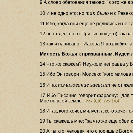
9 А слово обетования таково: "в это же в
так было
10 И не одно это; но
и с Ревекк
11 Ибо, когда они еще не родились и не 
12 не от дел, но от Призывающего), сказ
13 как и написано: "Иакова Я возлюбил, 
Милость Божья к призванным, Иудеи ли
14 Что же скажем? Неужели неправда у Б
15 Ибо Он говорит Моисею: "кого миловат
помилование зависит
16 Итак
не от жел
17 Ибо Писание говорит фараону: "для 
Мое по всей земле".
;
Исх.9,16
Исх.14,4
18 Итак, кого хочет, милует; а кого хочет, 
19 Ты скажешь мне: "за что же еще обвин
20 А ты кто, человек, что споришь с Бого