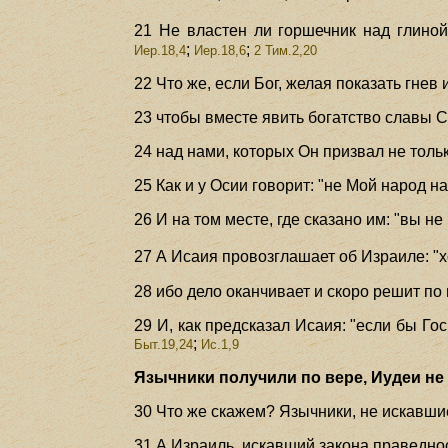
21 Не властен ли горшечник над глиной
;
;
Иер.18,4
Иер.18,6
2 Тим.2,20
22 Что же, если Бог, желая показать гне
23 чтобы вместе явить богатство славы 
24 над нами, которых Он призвал не тольк
25 Как и у Осии говорит: "не Мой народ 
26 И на том месте, где сказано им: "вы н
27 А Исаия провозглашает об Израиле: "
28 ибо дело оканчивает и скоро решит по
29 И, как предсказал Исаия: "если бы Г
;
Быт.19,24
Ис.1,9
Язычники получили по вере, Иудеи не 
30 Что же скажем? Язычники, не искавши
31 А Израиль, искавший закона праведнос