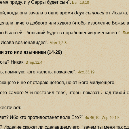
ремя приду, и у Сарры будет сын".
Быт.18,10
двух сыновей
ой, когда она зачала в одно время
от Исаака,
сделали ничего доброго или худого (чтобы изволение Божье
ано было ей: "больший будет в порабощении у меньшего",
Быт
а Исава возненавидел".
Мал.1,2-3
 это или язычники (14-29)
ога? Никак.
Втор.32,4
ь, помилую; кого жалеть, пожалею".
Исх.33,19
ающего и не от старающегося, но от Бога милующего.
того самого Я и поставил тебя, чтобы показать над тобой
ожесточает.
яет? Ибо кто противостанет воле Его?"
;
Ис.46,10
Иер.49,19
м? Изделие скажет ли сделавшему его: "зачем ты меня так с