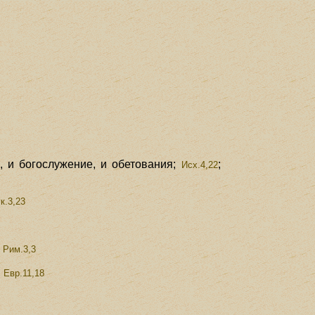
 и богослужение, и обетования;
;
Исх.4,22
к.3,23
;
Рим.3,3
;
Евр.11,18