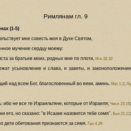
Римлянам гл. 9
ах (1-5)
тельствует мне совесть моя в Духе Святом,
анное мучение сердцу моему:
ста за братьев моих, родных мне по плоти,
Исх.32,32
ежат усыновление и слава, и заветы, и законоположение,
сущий над всем Бог, благословенный во веки, аминь.
;
Мат.1,1
Лу
: ибо не все те Израильтяне, которые от Израиля;
Числ.23,19
и его, но сказано: "в Исааке назовется тебе семя".
Быт.21,12
 но дети обетования признаются за семя.
Гал.4,28