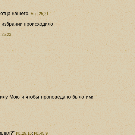
 отца нашего.
Быт.25,21
 в избрании происходило
.25,23
 силу Мою и чтобы проповедано было имя
делал?"
;
Ис.29,16
Ис.45,9