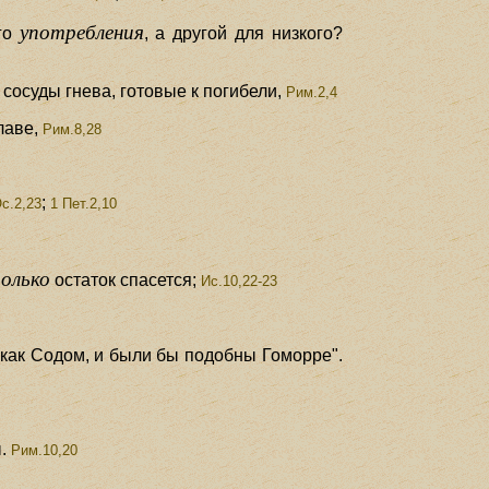
употребления
ого
, а другой для низкого?
сосуды гнева, готовые к погибели,
Рим.2,4
лаве,
Рим.8,28
;
с.2,23
1 Пет.2,10
олько
остаток спасется;
Ис.10,22-23
 как Содом, и были бы подобны Гоморре".
.
Рим.10,20