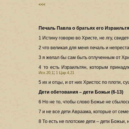
<<<
Печаль Павла о братьях его Израильтян
1 Истину говорю во Христе, не лгу, свиде
2 что великая для меня печаль и непрест
3 я желал бы сам быть отлученным от Хри
4 то есть Израильтян, которым принадл
;
Исх.20,1
1 Цар.4,21
5 их и отцы, и от них Христос по плоти, 
Дети обетования – дети Божьи (6-13)
6 Но не то, чтобы слово Божье не сбылось
7 и не все дети Авраама, которые от семен
8 То есть не плотские дети – дети Божьи,