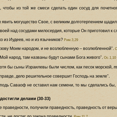
, чтобы из той же смеси сделать один сосуд для почетн
в и явить могущество Свое, с великим долготерпением щадил 
Своей над сосудами милосердия, которые Он приготовил к с
о из Иудеев, но и из язычников?
Рим.3,29
назову Моим народом, и не возлюбленную – возлюбленной".
О
е Мой народ, там названы будут сынами Бога живого".
Ос.1,10
т
хотя бы сыны Израилевы были числом, как песок морской,
 правде, дело решительное совершит Господь на земле".
осподь Саваоф не оставил нам семени, то мы сделались бы,
достигли делами (30-33)
е праведности, получили праведность, праведность от веры
ти, не достиг до закона праведности.
Рим.11,7