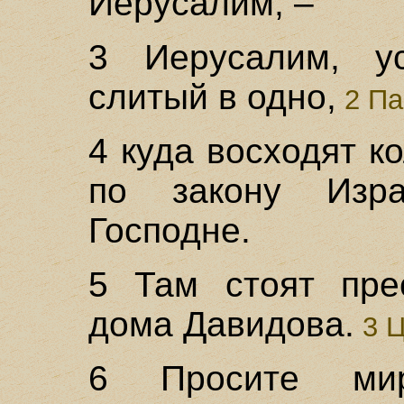
Иерусалим, –
3 Иерусалим, ус
слитый в одно,
2 Па
4 куда восходят к
по закону Изра
Господне.
5 Там стоят пре
дома Давидова.
3 Ц
6 Просите ми