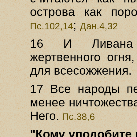
острова как пор
;
Пс.102,14
Дан.4,32
16 И Ливана 
жертвенного огня
для всесожжения.
17 Все народы пе
менее ничтожества
Него.
Пс.38,6
"Кому уподобите в