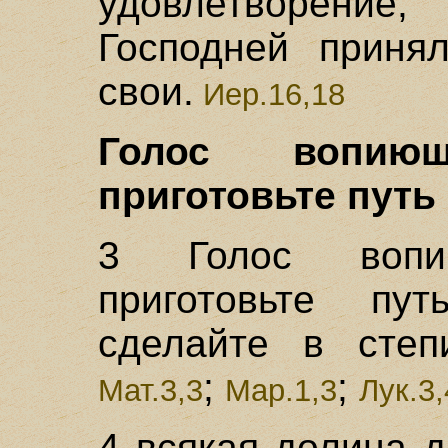
удовлетворени
Господней приня
свои.
Иер.16,18
Голос вопию
приготовьте путь 
3 Голос вопи
приготовьте пу
сделайте в степ
;
;
Мат.3,3
Мар.1,3
Лук.3,
4 всякая долина д