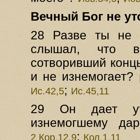
Вечный Бог не ут
28 Разве ты не 
слышал, что в
сотворивший конц
и не изнемогает?
;
Ис.42,5
Ис.45,11
29 Он дает ут
изнемогшему дар
;
2 Кор.12,9
Кол.1,11