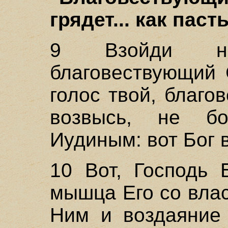
грядет... как паст
9 Взойди на
благовествующий 
голос твой, благ
возвысь, не бо
Иудиным: вот Бог 
10 Вот, Господь 
мышца Его со влас
Ним и воздаяние 