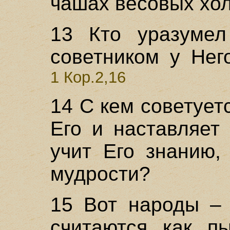
чашах весовых хо
13 Кто уразумел
советником у Нег
1 Кор.2,16
14 С кем советует
Его и наставляет
учит Его знанию,
мудрости?
15 Вот народы – 
считаются как пы