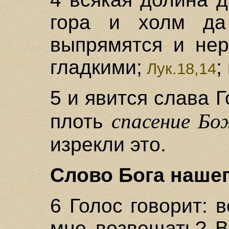
гора и холм да 
выпрямятся и нер
гладкими;
;
Лук.18,14
5 и явится слава Г
спасение Бо
плоть
изрекли это.
Слово Бога нашег
6 Голос говорит: 
мне возвещать? В