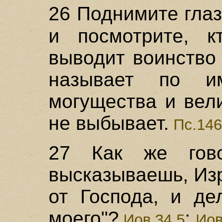
26 Поднимите гла
и посмотрите, к
выводит воинство
называет по и
могущества и вел
не выбывает.
Пс.146
27 Как же гов
высказываешь, Изр
от Господа, и де
моего"?
;
Иов.34,5
Иов