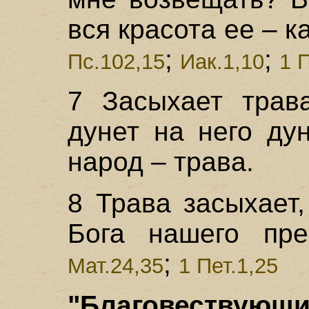
вся красота ее – к
;
;
Пс.102,15
Иак.1,10
1 
7 Засыхает трава
дунет на него ду
народ – трава.
8 Трава засыхает,
Бога нашего пре
;
Мат.24,35
1 Пет.1,25
"Благовествующий