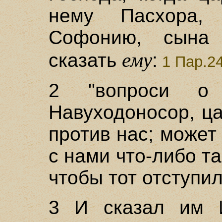
нему Пасхора,
Софонию, сына 
ему
сказать
:
1 Пар.24
2 "вопроси о
Навуходоносор, ц
против нас; может
с нами что-либо та
чтобы тот отступил
3 И сказал им И