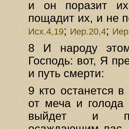
и он поразит и
пощадит их, и не 
;
;
Исх.4,19
Иер.20,4
Иер
8 И народу этом
Господь: вот, Я п
и путь смерти:
9 кто останется в
от меча и голода
выйдет и пре
осаждающим вас, 