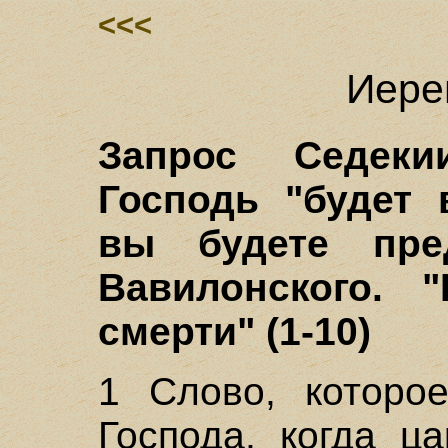
<<<
Иере
Запрос Седеки
Господь "будет 
вы будете пр
Вавилонского. 
смерти" (1-10)
1 Слово, которо
Господа, когда ц