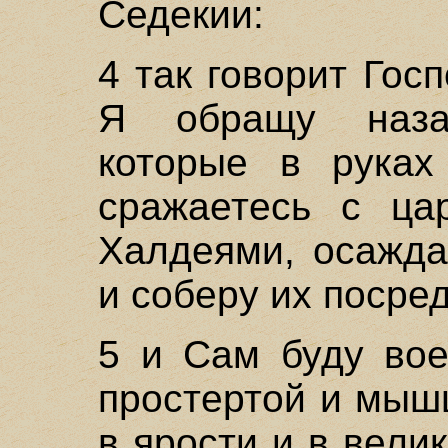
Седекии:
4 так говорит Госп
Я обращу наза
которые в руках
сражаетесь с ца
Халдеями, осажда
и соберу их посред
5 и Сам буду вое
простертой и мышц
в ярости и в вели