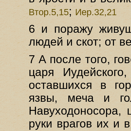
;
Втор.5,15
Иер.32,21
6 и поражу живущ
людей и скот; от в
7 А после того, го
царя Иудейского,
оставшихся в го
язвы, меча и го
Навуходоносора, 
руки врагов их и 