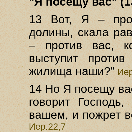
"Я посещу вас" (1
13 Вот, Я – про
долины, скала рав
– против вас, ко
выступит против
жилища наши?"
Иер
14 Но Я посещу ва
говорит Господь,
вашем, и пожрет вс
Иер.22,7