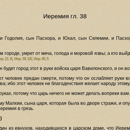
Иеремия гл. 38
 Годолия, сын Пасхора, и Юхал, сын Селемии, и Пасхо
ом городе, умрет от меча, голода и моровой язвы; а кто вый
;
;
р.21,9
Иер.39,18
Иер.45,5
 будет город этот в руки войска царя Вавилонского, и он во
тот человек предан смерти, потому что он ослабляет руки в
ова; ибо этот человек не благоденствия желает народу этому,
 руках, потому что царь ничего не может делать вопреки вам
му Малхии, сына царя, которая была во дворе стражи, и оп
Иеремия в грязь.
)
н из евнухов, находившихся в царском доме, что Иереми