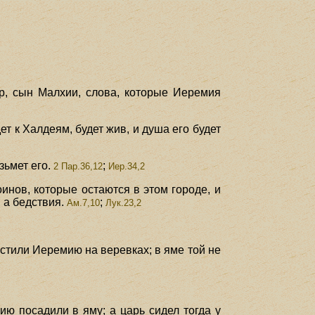
р, сын Малхии, слова, которые Иеремия
дет к Халдеям, будет жив, и душа его будет
зьмет его.
;
2 Пар.36,12
Иер.34,2
оинов, которые остаются в этом городе, и
 а бедствия.
;
Ам.7,10
Лук.23,2
.
устили Иеремию на веревках; в яме той не
ю посадили в яму; а царь сидел тогда у