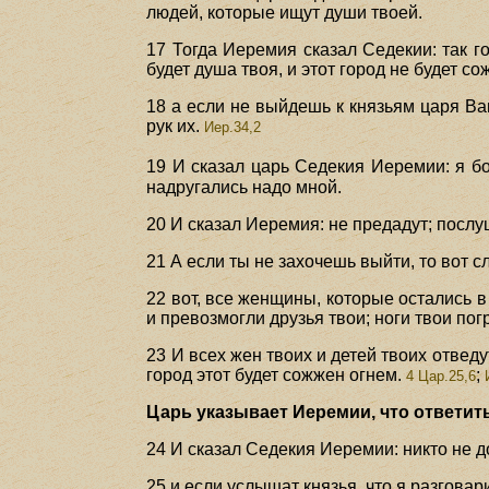
людей, которые ищут души твоей.
17 Тогда Иеремия сказал Седекии: так г
будет душа твоя, и этот город не будет со
18 а если не выйдешь к князьям царя Вав
рук их.
Иер.34,2
19 И сказал царь Седекия Иеремии: я б
надругались надо мной.
20 И сказал Иеремия: не предадут; послуш
21 А если ты не захочешь выйти, то вот с
22 вот, все женщины, которые остались в
и превозмогли друзья твои; ноги твои погр
23 И всех жен твоих и детей твоих отведу
город этот будет сожжен огнем.
;
4 Цар.25,6
Царь указывает Иеремии, что ответить
24 И сказал Седекия Иеремии: никто не до
25 и если услышат князья, что я разговари