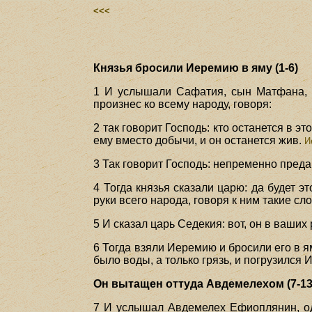
<<<
Князья бросили Иеремию в яму (1-6)
1 И услышали Сафатия, сын Матфана, и
произнес ко всему народу, говоря:
2 так говорит Господь: кто останется в эт
ему вместо добычи, и он останется жив.
Ие
3 Так говорит Господь: непременно предан
4 Тогда князья сказали царю: да будет э
руки всего народа, говоря к ним такие сл
5 И сказал царь Седекия: вот, он в ваших
6 Тогда взяли Иеремию и бросили его в я
было воды, а только грязь, и погрузился 
Он вытащен оттуда Авдемелехом (7-13
7 И услышал Авдемелех Ефиоплянин, оди