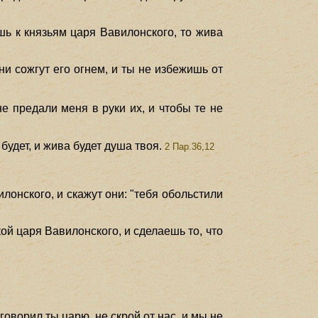
шь к князьям царя Вавилонского, то жива
ни сожгут его огнем, и ты не избежишь от
е предали меня в руки их, и чтобы те не
будет, и жива будет душа твоя.
2 Пар.36,12
лонского, и скажут они: "тебя обольстили
кой царя Вавилонского, и сделаешь то, что
 говорил ты царю, не скрой от нас, и мы не