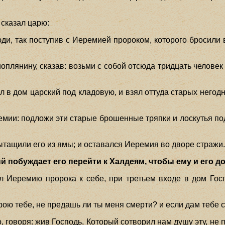
 сказал царю:
юди, так поступив с Иеремией пророком, которого бросили в
плянину, сказав: возьми с собой отсюда тридцать челове
 в дом царский под кладовую, и взял оттуда старых негод
ии: подложи эти старые брошенные тряпки и лоскутья под
тащили его из ямы; и оставался Иеремия во дворе стражи
побуждает его перейти к Халдеям, чтобы ему и его до
л Иеремию пророка к себе, при третьем входе в дом Госп
рою тебе, не предашь ли ты меня смерти? и если дам тебе 
 говоря: жив Господь, Который сотворил нам душу эту, не п