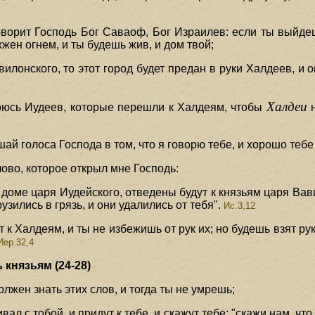
оворит Господь Бог Саваоф, Бог Израилев: если ты выйде
жжен огнем, и ты будешь жив, и дом твой;
илонского, то этот город будет предан в руки Халдеев, и о
Халдеи
оюсь Иудеев, которые перешли к Халдеям, чтобы
н
ай голоса Господа в том, что я говорю тебе, и хорошо тебе 
лово, которое открыл мне Господь:
 доме царя Иудейского, отведены будут к князьям царя Вави
узились в грязь, и они удалились от тебя".
Ис.3,12
т к Халдеям, и ты не избежишь от рук их; но будешь взят ру
Иер.32,4
 князьям (24-28)
лжен знать этих слов, и тогда ты не умрешь;
вал с тобой, и придут к тебе, и скажут тебе: "скажи нам, что