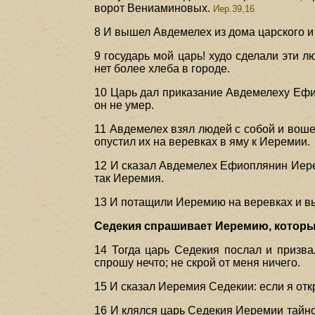
ворот Вениаминовых.
Иер.39,16
8 И вышел Авдемелех из дома царского и
9 государь мой царь! худо сделали эти л
нет более хлеба в городе.
10 Царь дал приказание Авдемелеху Ефио
он не умер.
11 Авдемелех взял людей с собой и вошел
опустил их на веревках в яму к Иеремии.
12 И сказал Авдемелех Ефиоплянин Иерем
так Иеремия.
13 И потащили Иеремию на веревках и вы
Седекия спрашивает Иеремию, который 
14 Тогда царь Седекия послал и призва
спрошу нечто; не скрой от меня ничего.
15 И сказал Иеремия Седекии: если я отк
16 И клялся царь Седекия Иеремии тайно,