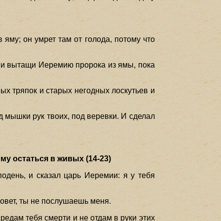
 яму; он умрет там от голода, потому что
к и вытащи Иеремию пророка из ямы, пока
ных тряпок и старых негодных лоскутьев и
 мышки рук твоих, под веревки. И сделал
.
му остаться в живых (14-23)
одень, и сказал царь Иеремии: я у тебя
совет, ты не послушаешь меня.
редам тебя смерти и не отдам в руки этих