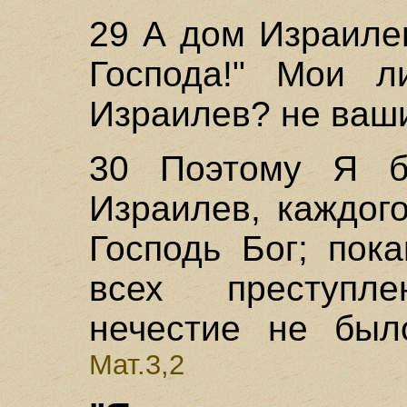
29 А дом Израилев
Господа!" Мои л
Израилев? не ваш
30 Поэтому Я б
Израилев, каждого
Господь Бог; пок
всех преступл
нечестие не был
Мат.3,2