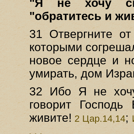
"Я не хочу см
"обратитесь и жив
31 Отвергните от
которыми согрешал
новое сердце и н
умирать, дом Изр
32 Ибо Я не хоч
говорит Господь 
живите!
;
2 Цар.14,14