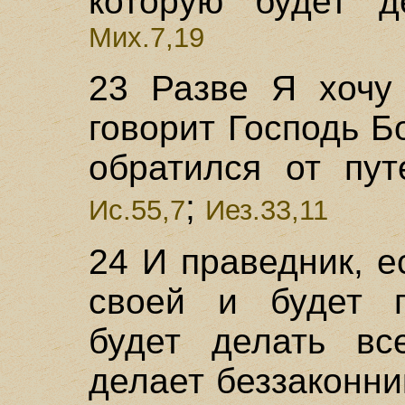
которую будет д
Мих.7,19
23 Разве Я хочу 
говорит Господь Бо
обратился от пу
;
Ис.55,7
Иез.33,11
24 И праведник, е
своей и будет п
будет делать вс
делает беззаконни