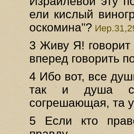
Израилевой эту по
ели кислый виногр
оскомина"?
Иер.31,2
3 Живу Я! говорит 
вперед говорить п
4 Ибо вот, все душ
так и душа с
согрешающая, та у
5 Если кто прав
правду,