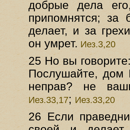
добрые дела его
припомнятся; за 
делает, и за грех
он умрет.
Иез.3,20
25 Но вы говорите:
Послушайте, дом 
неправ? не ваш
;
Иез.33,17
Иез.33,20
26 Если праведни
своей и делает