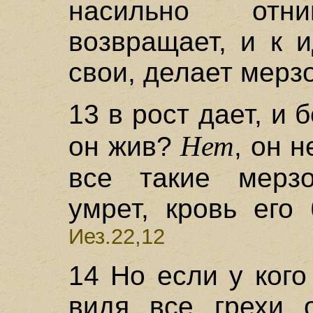
насильно отн
возвращает, и к 
свои, делает мерзо
13 в рост дает, и 
Нет
он жив?
, он 
все такие мерзо
умрет, кровь его
Иез.22,12
14 Но если у кого
видя все грехи о