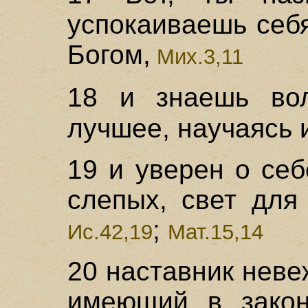
успокаиваешь себ
Богом,
Мих.3,11
18 и знаешь в
лучшее, научаясь и
19 и уверен о себ
слепых, свет для
;
Ис.42,19
Мат.15,14
20 наставник неве
имеющий в закон