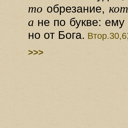
то
кот
обрезание,
а
не по букве: ему
но от Бога.
Втор.30,6
>>>