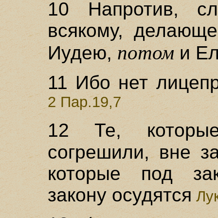
10 Напротив, с
всякому, делающе
потом
Иудею,
и Ел
11 Ибо нет лицепр
2 Пар.19,7
12 Те, котор
согрешили, вне за
которые под за
закону осудятся
Лук