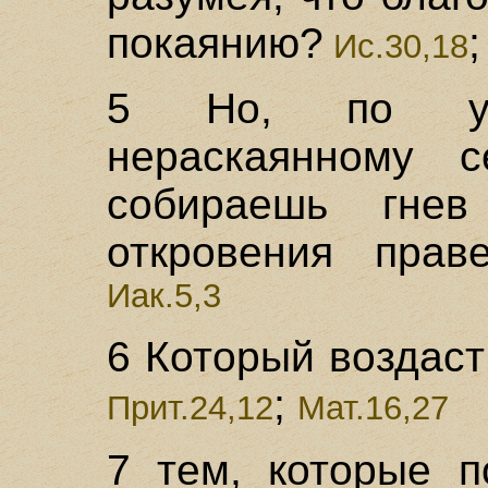
покаянию?
Ис.30,18
5 Но, по уп
нераскаянному 
собираешь гне
откровения прав
Иак.5,3
6 Который воздаст
;
Прит.24,12
Мат.16,27
7 тем, которые п