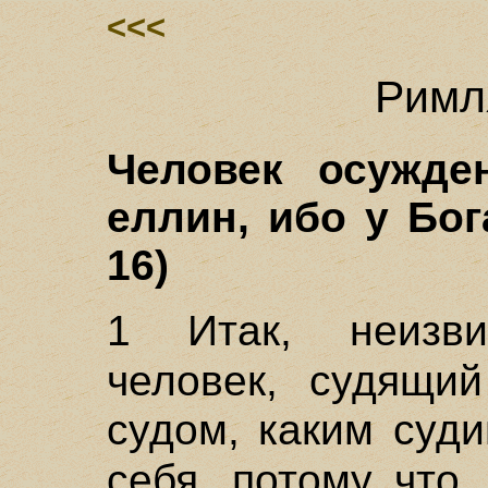
<<<
Римл
Человек осужде
еллин, ибо у Бог
16)
1 Итак, неизви
человек, судящи
судом, каким суд
себя, потому что