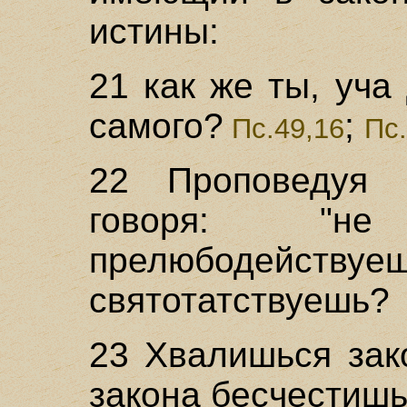
истины:
21 как же ты, уча
самого?
;
Пс.49,16
Пс.
22 Проповедуя 
говоря: "не 
прелюбодействуе
святотатствуешь?
23 Хвалишься зак
закона бесчестишь