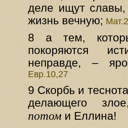
деле ищут славы,
жизнь вечную;
Мат.2
8 а тем, котор
покоряются ис
неправде, – яро
Евр.10,27
9 Скорбь и теснот
делающего злое
потом
и Еллина!