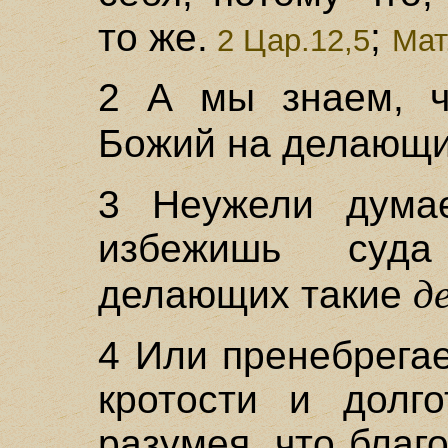
то же.
;
2 Цар.12,5
Мат
2 А мы знаем, ч
Божий на делающи
3 Неужели думае
избежишь суда
д
делающих такие
4 Или пренебрегае
кротости и долго
разумея, что благ