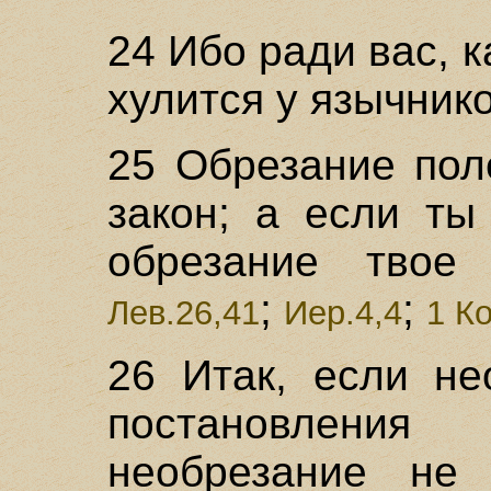
24 Ибо ради вас, 
хулится у язычнико
25 Обрезание пол
закон; а если ты
обрезание твое 
;
;
Лев.26,41
Иер.4,4
1 Ко
26 Итак, если не
постановлени
необрезание не