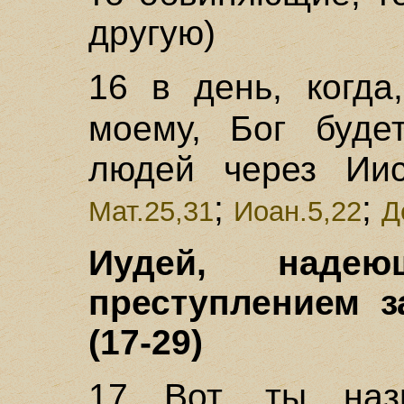
другую)
16 в день, когда
моему, Бог буд
людей через Иис
;
;
Мат.25,31
Иоан.5,22
Д
Иудей, надею
преступлением з
(17-29)
17 Вот, ты наз