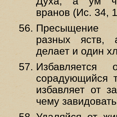
Духа; а ум ч
вранов (Ис. 34, 1
Пресыщение 
разных яств, 
делает и один х
Избавляется 
сорадующийся т
избавляет от з
чему завидовать
Удаляйся от жи