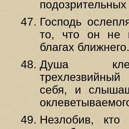
подозрительных
Господь ослепля
то, что он не 
благах ближнего
Душа клев
трехлезвийный 
себя, и слышащ
оклеветываемог
Незлобив, кто