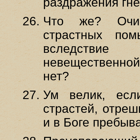
раздражения гне
Что же? Очи
страстных по
вследствие
невещественн
нет?
Ум велик, есл
страстей, отреш
и в Боге пребыва