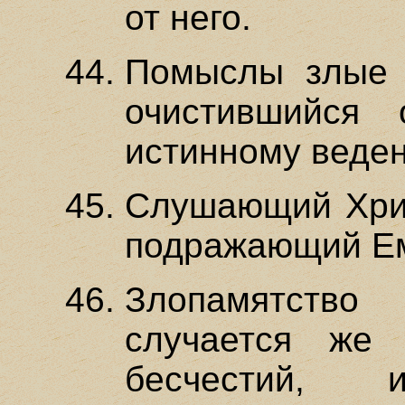
от него.
Помыслы злые 
очистившийся
истинному веде
Слушающий Хрис
подражающий Ем
Злопамятство
случается же
бесчестий,