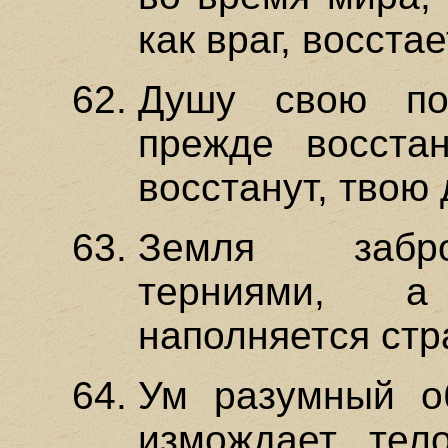
как враг, восстае
Душу свою по
прежде восстан
восстанут, твою 
Земля забро
терниями, 
наполняется стр
Ум разумный о
измождает тел