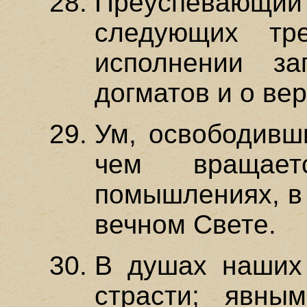
Преуспевающи
следующих тр
исполнении за
догматов и о ве
Ум, освободивши
чем вращае
помышлениях, в 
вечном Свете.
В душах наших
страсти; явны