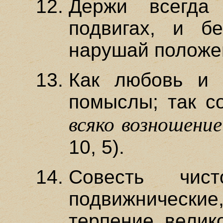
Держи всегда
подвигах, и б
нарушай положе
Как любовь и 
помыслы; так с
всяко возношени
10, 5).
Совесть чис
подвижнические,
терпение, велик