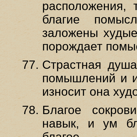
расположения, 
благие помыс
заложены худые 
порождает помы
Страстная душа
помышлений и и
износит она худо
Благое сокров
навык, и ум бл
благое.