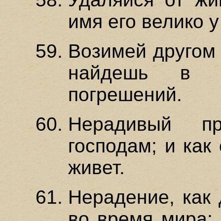
имя его велико у
Возимей другом 
найдешь в 
погрешений.
Нерадивый п
господам; и как 
живет.
Нерадение, как 
во время мира; 