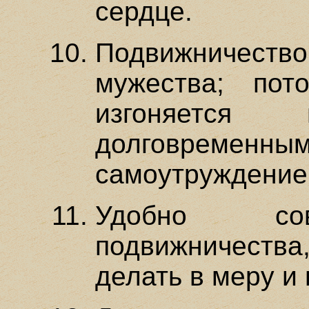
сердце.
Подвижничеств
мужества; пот
изгоняется
долговреме
самоутруждение
Удобно сов
подвижничест
делать в меру и 