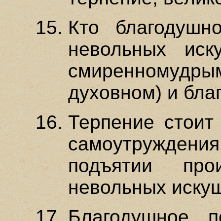
Кто благодушн
невольных иск
смиренномуд
духовном) и бла
Терпение стоит
самоутруждени
подъятии про
невольных иску
Благодушное п