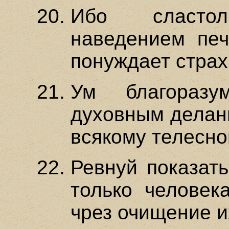
Ибо сластол
наведением печ
понуждает страх
Ум благоразу
духовным делани
всякому телесно
Ревнуй показат
только человека
чрез очищение и