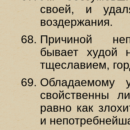
своей, и уда
воздержания.
Причиной неп
бывает худой 
тщеславием, го
Обладаемому у
свойственны ли
равно как злохи
и непотребнейш