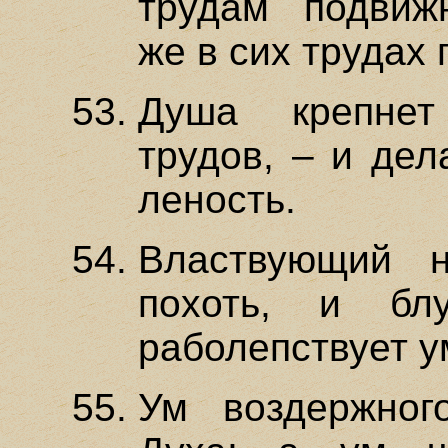
трудам подвижн
же в сих трудах 
Душа крепнет
трудов, – и дел
леность.
Властвующий 
похоть, и бл
раболепствует у
Ум воздержног