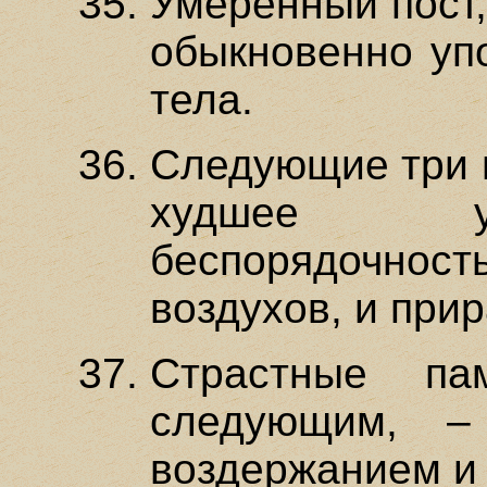
Умеренный пост,
обыкновенно уп
тела.
Следующие три 
худшее ус
беспорядочнос
воздухов, и при
Страстные па
следующим, –
воздержанием и