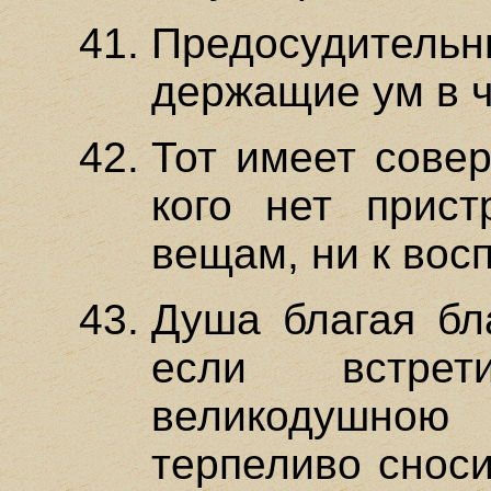
Предосудительн
держащие ум в ч
Тот имеет совер
кого нет прис
вещам, ни к вос
Душа благая бла
если встрети
великодушною
терпеливо сноси