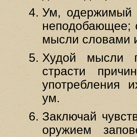
Ум, одержимый 
неподобающее; 
мысли словами 
Худой мысли п
страсти причи
употребления и
ум.
Заключай чувст
оружием запов