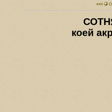
<<<
О
СОТН
коей ак