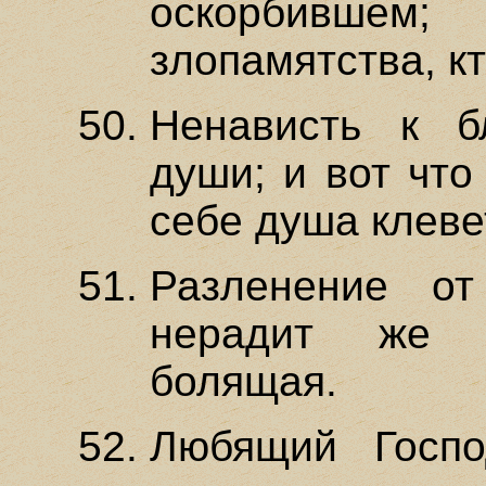
оскорбившем;
злопамятства, к
Ненависть к б
души; и вот что
себе душа клеве
Разленение от
нерадит же 
болящая.
Любящий Госпо