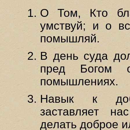
О Том, Кто бла
умствуй; и о в
помышляй.
В день суда до
пред Богом 
помышлениях.
Навык к до
заставляет на
делать доброе и