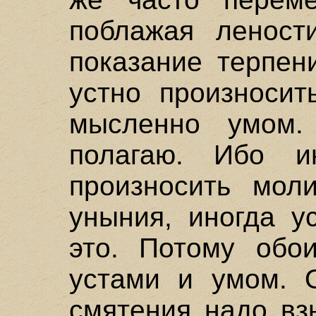
поблажая леност
показание терпен
устно произносит
мысленно умом
полагаю. Ибо и
произносить мол
уныния, иногда у
это. Потому обо
устами и умом. 
смятения надо вз