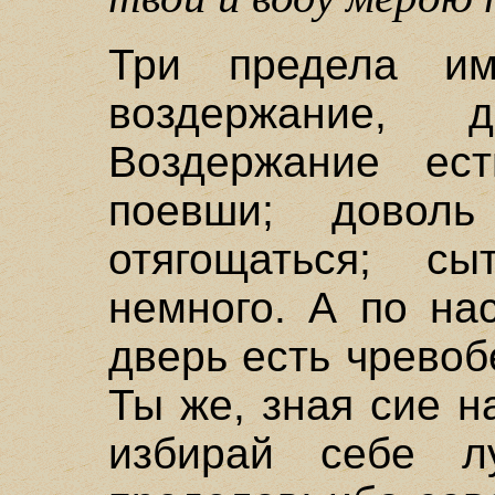
Три предела им
воздержание, 
Воздержание ес
поевши; довол
отягощаться; сы
немного. А по на
дверь есть чревоб
Ты же, зная сие н
избирай себе л