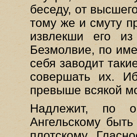
беседу, от высшег
тому же и смуту п
извлекши его из
Безмолвие, по име
себя заводит таки
совершать их. И
превыше всякой м
Надлежит, по о
Ангельскому быть
плотскому. Гласн