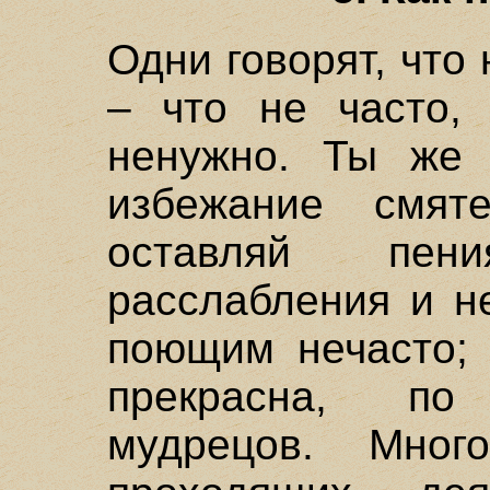
Одни говорят, что 
– что не часто, 
ненужно. Ты же 
избежание смят
оставляй пен
расслабления и н
поющим нечасто; 
прекрасна, п
мудрецов. Мно