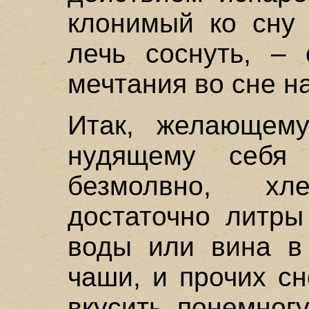
клонимый ко сну 
лечь соснуть, – 
мечтания во сне н
Итак, желающему
нудящему себя
безмолвно, хл
достаточно литры
воды или вина в
чаши, и прочих сн
вкусить понемног