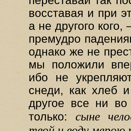
переставай так по
восставая и при э
а не другого кого,
премудро падения
однако же не прес
мы положили впер
ибо не укрепляют
снеди, как хлеб 
другое все ни во
сыне чело
только:
твой и воду мерою 