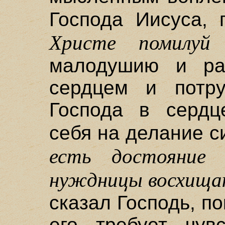
Господа Иисуса, 
Христе помилуй
малодушию и ра
сердцем и потр
Господа в сердц
себя на делание с
есть достояние 
нуждницы восхища
сказал Господь, п
его требует чув