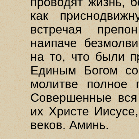
проводят жизнь, б
как приснодвиж
встречая препо
наипаче безмолви
на то, что были 
Единым Богом со
молитве полное п
Совершенные вся
их Христе Иисусе
веков. Аминь.