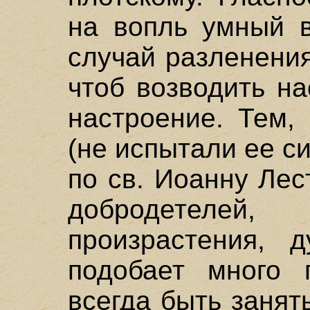
на вопль умный в
случай разленени
чтоб возводить н
настроение. Тем,
(не испытали ее си
по св. Иоанну Лес
добродетелей
произрастения, 
подобает много 
всегда быть заня