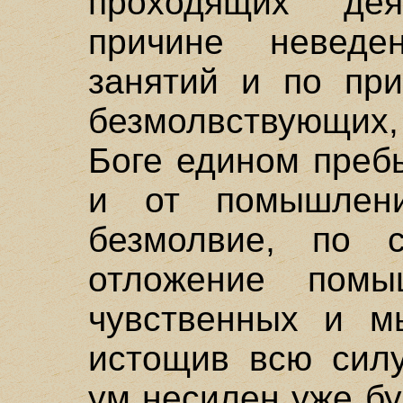
проходящих де
причине невед
занятий и по при
безмолвствующих
Боге едином преб
и от помышлени
безмолвие, по с
отложение пом
чувственных и м
истощив всю силу
ум несилен уже бу