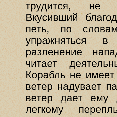
трудится, не 
Вкусивший благо
петь, по слова
упражняться в
разленение напа
читает деятельн
Корабль не имеет
ветер надувает па
ветер дает ему 
легкому переп