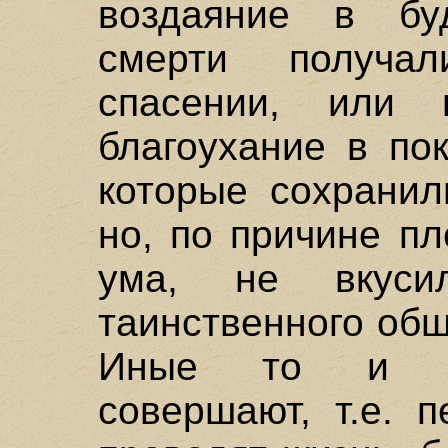
воздаяние в бу
смерти получа
спасении, или 
благоухание в пок
которые сохранил
но, по причине п
ума, не вкуси
таинственного общ
Иные то и др
совершают, т.е. 