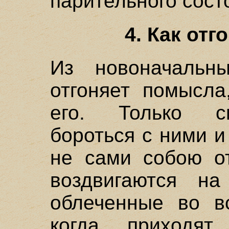
парительного сост
4. Как от
Из новоначальн
отгоняет помысла
его. Только с
бороться с ними и
не сами собою от
воздвигаются н
облеченные во в
когда приходят