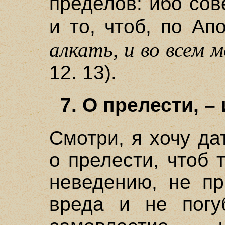
пределов: ибо со
и то, чтоб, по Ап
алкать, и во всем
12. 13).
7. О прелести, –
Смотри, я хочу да
о прелести, чтоб 
неведению, не пр
вреда и не погу