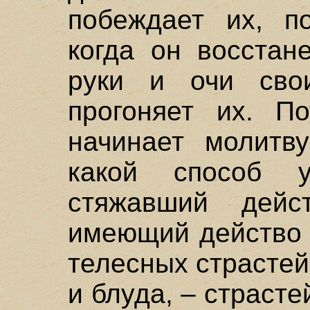
побеждает их, п
когда он восстан
руки и очи свои
прогоняет их. П
начинает молитв
какой способ 
стяжавший дей
имеющий действо 
телесных страстей
и блуда, – страсте