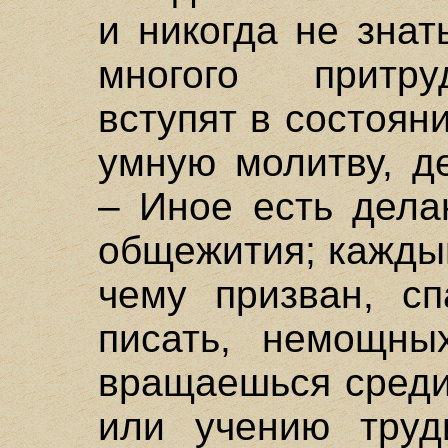
и никогда не знат
многого притру
вступят в состоян
умную молитву, д
– Иное есть дела
общежития; каждый
чему призван, сп
писать, немощны
вращаешься среди 
или учению труд