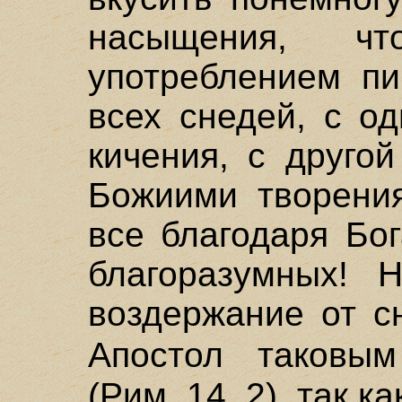
насыщения, ч
употреблением пи
всех снедей, с о
кичения, с друго
Божиими творения
все благодаря Бо
благоразумных!
воздержание от с
Апостол таковы
(Рим. 14, 2), так к