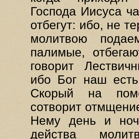
Господа Иисуса ча
отбегут: ибо, не т
молитвою подае
палимые, отбегаю
говорит Лествичн
ибо Бог наш есть
Скорый на пом
сотворит отмщени
Нему день и но
действа моли