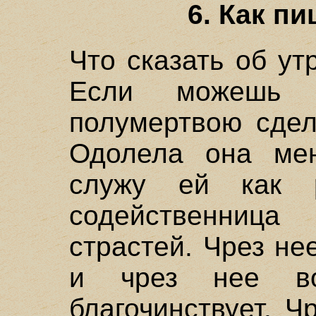
6. Как п
Что сказать об ут
Если можешь 
полумертвою сдел
Одолела она мен
служу ей как 
содейственница
страстей. Чрез н
и чрез нее во
благочинствует. 