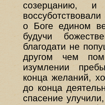
созерцанию, и
воссуботствовали
о Боге едином в
будучи божеств
благодати не поп
другом чем пом
изумлении пребы
конца желаний, хо
до конца деятель
спасение улучили,