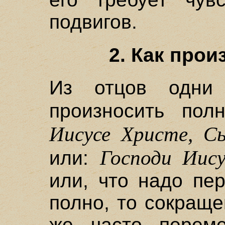
подвигов.
2. Как прои
Из отцов одни 
произносить по
Иисусе Христе, С
Господи Иис
или:
или, что надо пе
полно, то сокращ
же часто переме