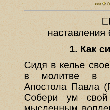
<<<
О
Е
наставления
1. Как с
Сидя в келье сво
в молитве в и
Апостола Павла (Р
Собери ум свой
мысленным вопле