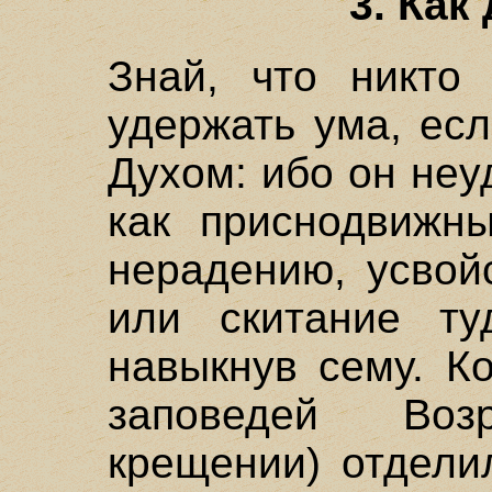
3. Как
Знай, что никто
удержать ума, ес
Духом: ибо он неу
как приснодвижны
нерадению, усвой
или скитание ту
навыкнув сему. К
заповедей Во
крещении) отдели