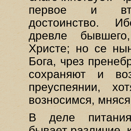
первое и вто
достоинство. И
древле бывшег
Христе; но се ны
Бога, чрез пренеб
сохраняют и во
преуспеянии, хо
возносимся, мняся
В деле питания
бывает различие, 