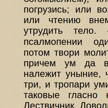
погрузись; или в
или чтению внем
утрудить тело.
псалмопении о
потом твори моли
причем ум да в
належит уныние, 
три, и тропари ум
таковые гласно 
Лествичник. Довол