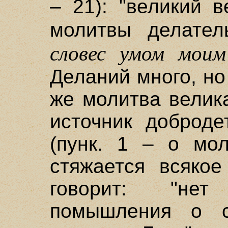
– 21): "великий 
молитвы делател
словес умом моим
Деланий много, но
же молитва велик
источник доброде
(пунк. 1 – о мол
стяжается всякое
говорит: "не
помышления о с