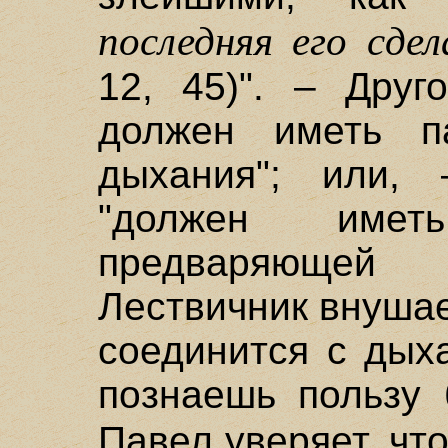
последняя его сде
12, 45)". – Друг
должен иметь п
дыхания"; или, 
"должен име
предваряющей
Лествичник внушае
соединится с дых
познаешь пользу 
Павел уверяет, чт