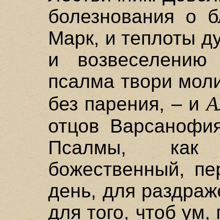
болезнования о б
Марк, и теплоты д
и возвеселению
псалма твори мол
А
без парения, – и
отцов Варсанофия
Псалмы, как 
божественный, пе
день, для раздраж
для того, чтоб ум,