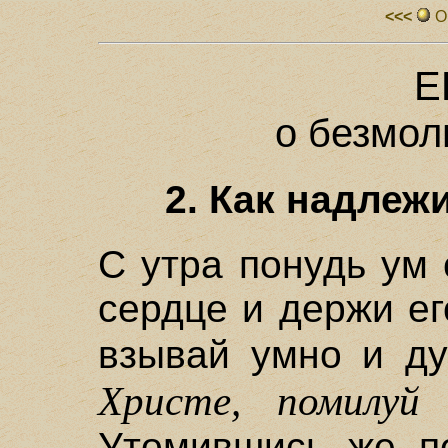
<<<
О
Е
о безмол
2. Как надлеж
С утра понудь ум 
сердце и держи ег
взывай умно и д
Христе, помилуй
Утомившись же п