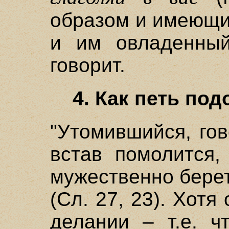
образом и имеющи
и им овладенный
говорит.
4. Как петь по
"Утомившийся, гов
встав помолится,
мужественно бере
(Сл. 27, 23). Хотя
делании – т.е. ч