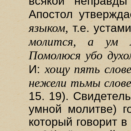
всякой неправды
Апостол утвержда
языком,
т.е. устам
молится, а ум 
Помолюся убо духо
хощу пять слов
И:
нежели тьмы слове
15. 19). Свидетель
умной молитве) го
который говорит в