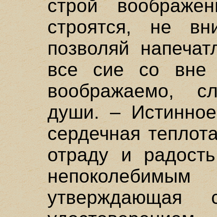
строй воображе
строятся, не в
позволяй напечат
все сие со вне 
воображаемо, с
души. – Истинное
сердечная теплот
отраду и радост
непоколебимы
утверждающая 