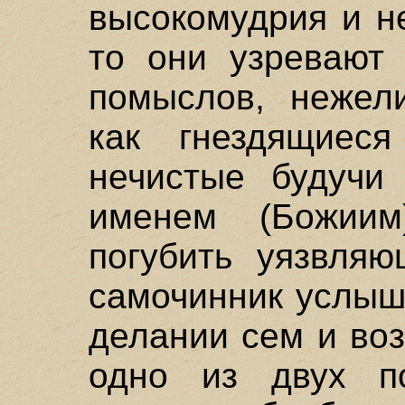
высокомудрия и н
то они узревают
помыслов, нежел
как гнездящиес
нечистые будучи
именем (Божиим
погубить уязвляю
самочинник услыши
делании сем и воз
одно из двух по