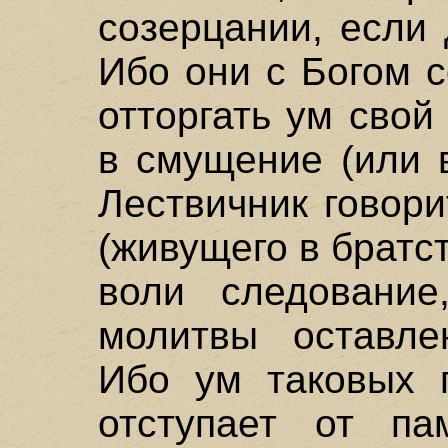
созерцании, если
Ибо они с Богом 
отторгать ум свой 
в смущение (или 
Лествичник говори
(живущего в братс
воли следование
молитвы оставле
Ибо ум таковых п
отступает от па