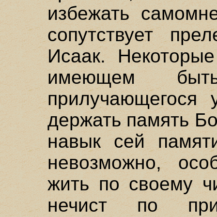
избежать самомне
сопутствует прел
Исаак. Некоторы
имеющем быть
прилучающегося 
держать память Бо
навык сей памят
невозможно, осо
жить по своему ч
нечист по пр