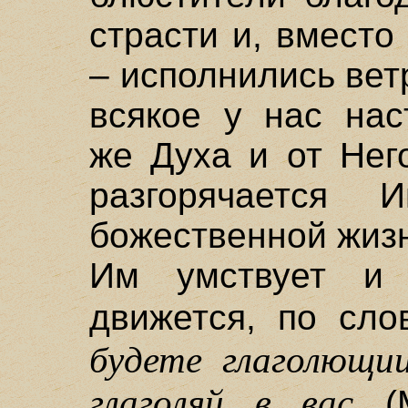
страсти и, вместо
– исполнились вет
всякое у нас нас
же Духа и от Нег
разгорячается 
божественной жизн
Им умствует и
движется, по сл
будете глаголющи
глаголяй в вас
(М