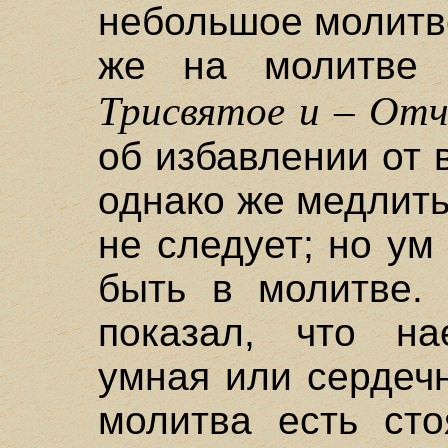
небольшое молитво
же на молитве 
Трисвятое и – Отч
об избавлении от 
однако же медлит
не следует; но ум
быть в молитве.
показал, что на
умная или сердеч
молитва есть сто