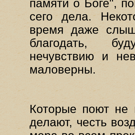
памяти о Боге", п
сего дела. Неко
время даже слыша
благодать, бу
нечувствию и нев
маловерны.
Которые поют не 
делают, честь воз