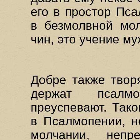
его в простор Пс
в безмолвной мол
чин, это учение м
Добре также твор
держат псалм
преуспевают. Так
в Псалмопении, н
молчании, непр