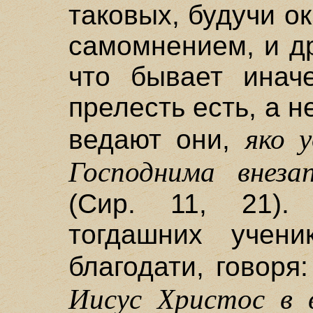
таковых, будучи 
самомнением, и др
что бывает инач
прелесть есть, а н
яко 
ведают они,
Господнима внеза
(Сир. 11, 21).
тогдашних учени
благодати, говоря
Иисус Христос в 