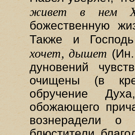
живет в нем Хр
божественную жиз
Также и Господ
хочет, дышет
(Ин.
дуновений чувст
очищены (в кр
обручение Дух
обожающего прича
вознерадели о 
блюстители благо