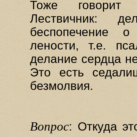
Тоже говорит
Лествичник: д
беспопечение о
лености, т.е. пс
делание сердца не
Это есть седали
безмолвия.
Вопрос
: Откуда эт