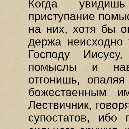
Когда увидиш
приступание помы
на них, хотя бы 
держа неисходно 
Господу Иисусу
помыслы и нав
отгонишь, опаляя
божественным и
Лествичник, говор
супостатов, ибо 