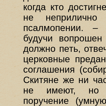
когда кто достигн
не неприлично
псалмопении. – 
будучи вопрошен 
должно петь, отве
церковные предан
соглашения (соби
Скитяне же ни ча
не имеют, но 
поручение (умну