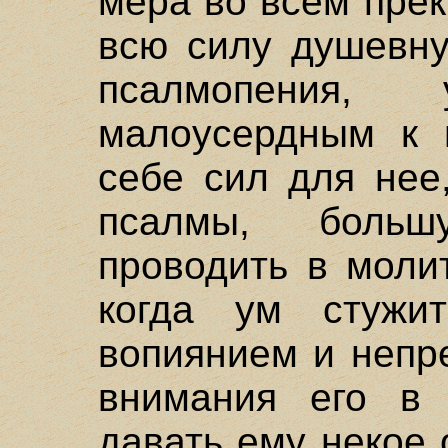
мера во всем прек
всю силу душевну
псалмопения,
малоусердным к 
себе сил для нее
псалмы, боль
проводить в моли
когда ум стужи
вопиянием и непр
внимания его в 
давать ему некое 