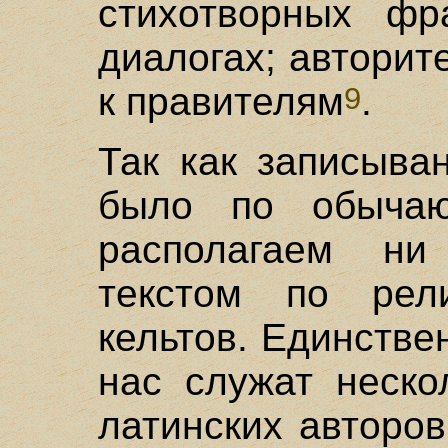
стихотворных фр
диалогах; авторит
к правителям
.
9
Так как записыва
было по обыча
располагаем ни
текстом по рели
кельтов. Единств
нас служат неско
латинских авторо