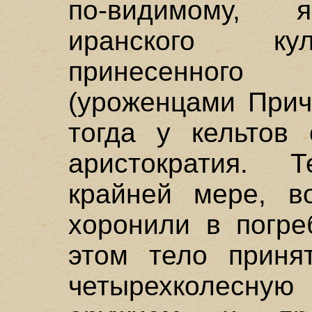
по-видимому, я
иранского кул
принесенног
(уроженцами Прич
тогда у кельтов 
аристократия. 
крайней мере, в
хоронили в погре
этом тело приня
четырехколесну