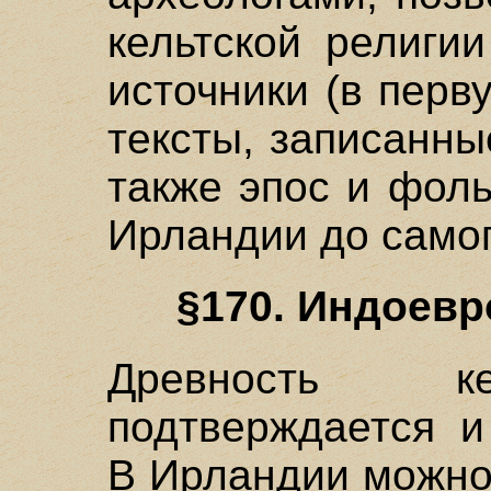
кельтской религи
источники (в перв
тексты, записанные
также эпос и фол
Ирландии до самог
§170. Индоевр
Древность ке
подтверждается и
В Ирландии можно