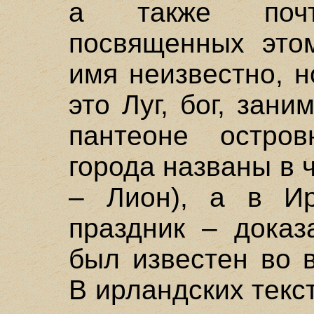
а также почт
посвященных этом
имя неизвестно, н
это Луг, бог, зан
пантеоне остров
города названы в ч
– Лион), а в Ир
праздник – доказ
был известен во в
В ирландских текс