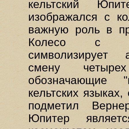
кельтский Юпи
изображался с к
важную роль в пр
Колесо с че
символизирует а
смену четыре
обозначающие 
кельтских языках,
подметил Верне
Юпитер являет