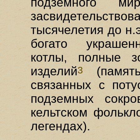
подземного ми
засвидетельс
тысячелетия до н.э
богато украшен
котлы, полные з
изделий
(память
3
связанных с поту
подземных сокро
кельтском фолькл
легендах).