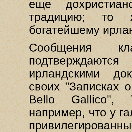
еще дохристиан
традицию; то
богатейшему ирла
Сообщения кла
подтверждаютс
ирландскими до
своих "Записках о
Bеllо Gallico",
например, что у г
привилегированн