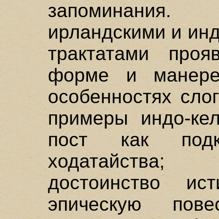
запоминания.
ирландскими и ин
трактатами проя
форме и манере
особенностях сло
примеры индо-кел
пост как подк
ходатайства; 
достоинство ист
эпическую пове