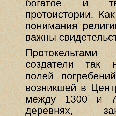
богатое и тв
протоистории. Ка
понимания религи
важны свидетельст
Протокельтам
создатели так н
полей погребен
возникшей в Цент
между 1300 и 70
деревнях, за