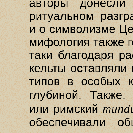
авторы донесли
ритуальном разгр
и о символизме Ц
мифология также г
таки благодаря р
кельты оставляли
типов в особых 
глубиной. Также,
mundu
или римский
обеспечивали о