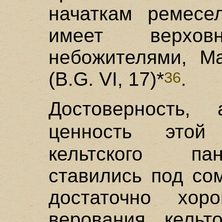
начаткам ремесе
имеет верхо
небожителями, Ма
(B.G. VI, 17)*
.
36
Достоверность,
ценность эт
кельтского па
ставились под со
достаточно хо
верования кельт