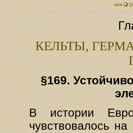
<<<
О
Гл
КЕЛЬТЫ, ГЕРМ
§169. Устойчив
эл
В истории Евро
чувствовалось на