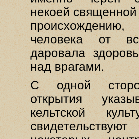
некоей священной
происхождению
человека от вс
даровала здоровь
над врагами.
С одной сторон
открытия указ
кельтской кул
свидетельствую