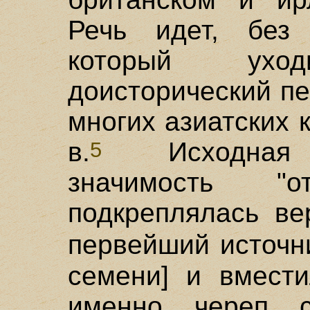
Речь идет, без 
который ух
доисторический п
многих азиатских 
в.
Исходная ма
5
значимость "о
подкреплялась ве
первейший источ
семени] и вмести
именно череп с