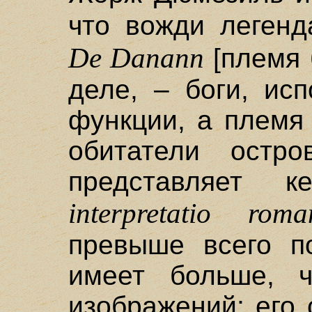
что вожди леген
De Danann
[племя 
деле, – боги, ис
функции, а племя
обитатели остро
представляет к
iпterpretatio roma
превыше всего п
имеет больше, ч
изображений; его