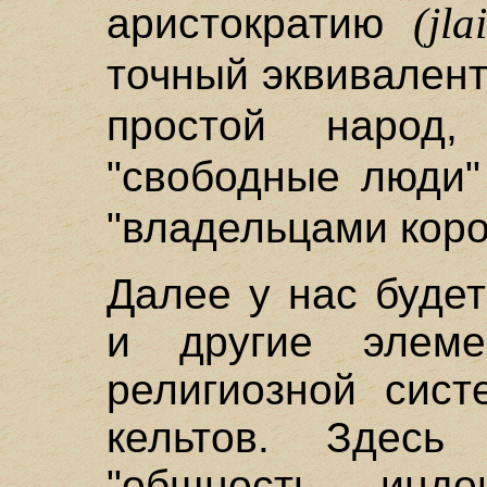
(jla
аристократию
точный эквивалент
простой народ
"свободные люди
"владельцами коро
Далее у нас буде
и другие элеме
религиозной сист
кельтов. Здесь
"общность индо