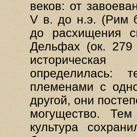
веков: от завоев
V в. до н.э. (Рим 
до расхищения с
Дельфах (ок. 279 
историческая
определилась: т
племенами с одн
другой, они посте
могущество. Тем
культура сохран