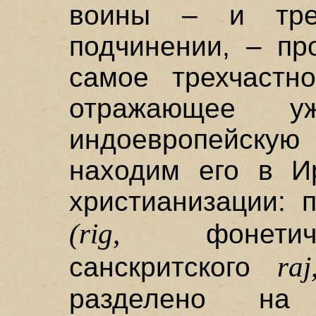
воины – и тре
подчинении, – пр
самое трехчастн
отражающее у
индоевропейскую
находим его в И
христианизации: 
(rig,
фонетиче
raj
санскритского
разделено на