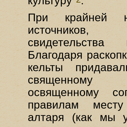
культуру"
.
При крайней н
источников, 
свидетельства 
Благодаря раскопк
кельты придава
священному п
освященному со
правилам месту
алтаря (как мы 