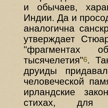
и обычаев, хара
Индии. Да и просо
аналогична санскр
утверждает Стюар
"фрагментах о
тысячелетия"
. Та
6
друиды придавал
человеческой пам
ирландские зак
стихах, для 