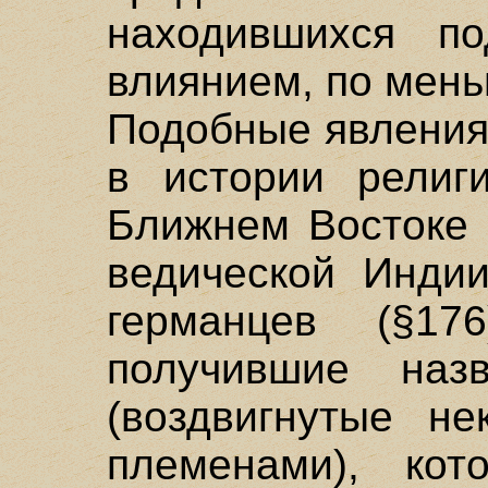
находившихся по
влиянием, по мень
Подобные явления
в истории религ
Ближнем Востоке (
ведической Индии
германцев (§17
получившие назв
(воздвигнутые не
племенами), кот