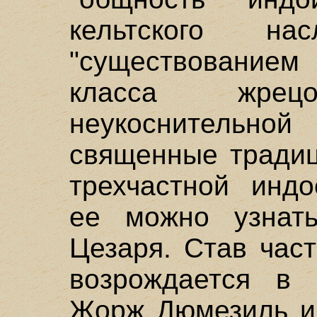
кельтского нас
"существовани
класса жре
неукоснительно
священные традиц
трехчастной индо
ее можно узнат
Цезаря. Став час
возрождается в 
Жорж Дюмезиль и 