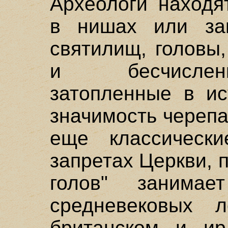
Археологи находя
в нишах или за
святилищ, головы
и бесчислен
затопленные в ис
значимость черепа
еще классическ
запретах Церкви, 
голов" занима
средневековых 
британском и ир