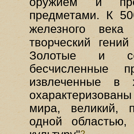
оружием и про
предметами. К 50
железного век
творческий гений
Золотые и се
бесчисленные п
извлеченные в 
охарактеризованы 
мира, великий, 
одной областью,
2