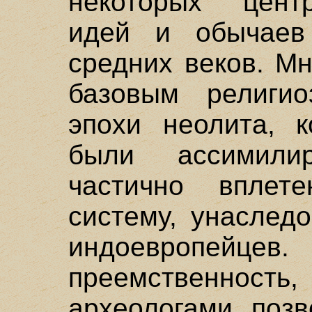
некоторых цент
идей и обычаев
средних веков. Мн
базовым религио
эпохи неолита, 
были ассимили
частично вплет
систему, унаслед
индоевропейцев
преемственно
археологами, поз