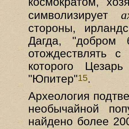
космократом, хоз
a
символизирует
стороны, ирландс
Дагда, "добром 
отождествлять с 
которого Цезарь
"Юпитер"
.
15
Археология подтв
необычайной попу
найдено более 20