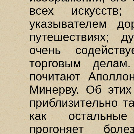
всех искусств
указывателем до
путешествиях; д
очень содейств
торговым делам
почитают Аполло
Минерву. Об этих
приблизительно т
как остальны
прогоняет бол