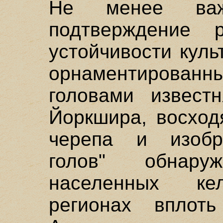
Не менее важн
подтверждение р
устойчивости куль
орнаментирован
головами извест
Йоркшира, восходя
черепа и изобр
голов" обнар
населенных ке
регионах вплот