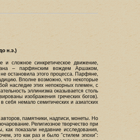
о н.э.)
ое и сложное синкретическое движение,
Ирана – парфянским вождем Аршаком,
не остановила этого процесса. Парфяне,
радицию. Вполне возможно, что некоторые
ой наследие этих непокорных племен, с
ательность эллинизма оказывается столь
авированы изображения греческих богов).
 в себя немало семитических и азиатских
авторов, памятники, надписи, монеты. Но
зочарование. Религиозное творчество при
ы, как показали недавние исследования,
ем, это как раз и было "стилем эпохи":