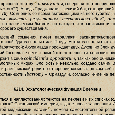
14
daksayana
 приносит жертву
и, совершая жертвоприноше
ь этого?"). А ведь Праджапати – великий бог, сотворивший
(§76). Сомнение, со всеми вытекающими из него губитель
ом, является результатом "технического сбоя", о
онтологическим бытием: он находится в зависимости от
 срок его существования.
едствий сомнения имеет параллели, засвидетельство
точной бдительностью или Предусмотрительностью со ст
Заратустрой: Ахурамазда порождает двух Духов, но Злой д
рый Господь не несет прямой ответственности за возникно
coincidentia oppositorum,
ержит в себе
так как оно обнима
алогичных мифах, Зло, хоть и невольно, создано самим В
 играет никакой роли в сотворении космоса: он сам себя
(barsom)
рственности
– Ормазду и, согласно книге на пе
§214. Эсхатологическая функция Времени
ься в напластованиях текстов на пехлеви и их списках (сд
ковью" Сасанидской империи, и даже после завоевания И
15
итой мидийскими магами
, нежели самостоятельной рели
только
ервородное божество всегда упоминается
вмест