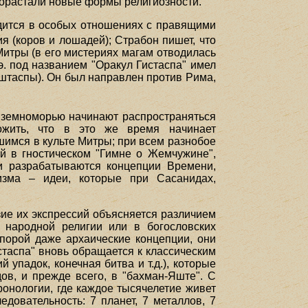
рорастали новые формы религиозности.
ходится в особых отношениях с правящими
 (коров и лошадей); Страбон пишет, что
 Митры (в его мистериях магам отводилась
.э. под названием "Оракул Гистаспа" имел
иштаспы). Он был направлен против Рима,
едиземноморью начинают распространяться
ложить, что в это же время начинает
имся в культе Митры; при всем разнобое
й в гностическом "Гимне о Жемчужине",
 и разрабатываются концепции Времени,
лизма – идеи, которые при Сасанидах,
зие их экспрессий объясняется различием
 народной религии или в богословских
порой даже архаические концепции, они
стаспа" вновь обращается к классическим
 упадок, конечная битва и т.д.), которые
ов, и прежде всего, в "бахман-Яште". С
ронологии, где каждое тысячелетие живет
довательность: 7 планет, 7 металлов, 7