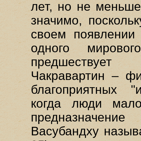
лет, но не меньш
значимо, поскольк
своем появлении 
одного мировог
предшествует
Чакравартин – фи
благоприятных "и
когда люди мало
предназначен
Васубандху называ