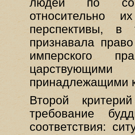
людей по соц
относительно их
перспективы, в
признавала право
имперского пр
царствующ
принадлежащими к
Второй критерий
требование будд
соответствия: си