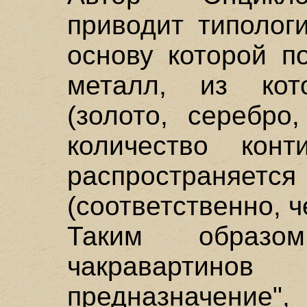
приводит типолог
основу которой п
металл, из кот
(золото, серебро
количество конт
распространяется
(соответственно, ч
Таким образ
чакраварт
предназначение",