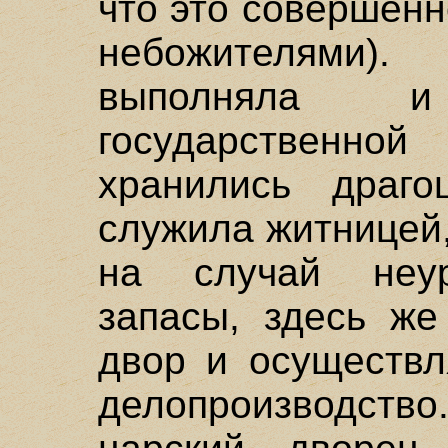
что это совершен
небожителями).
выполняла 
государственно
хранились драго
служила житницей,
на случай неур
запасы, здесь же
двор и осуществл
делопроизводст