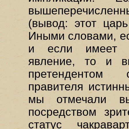
вышеперечисле
(вывод: этот царь
Иными словами, е
и если имеет м
явление, то и в
претендентом с
правителя истинн
мы отмечали вы
посредством зрит
статус чакрава