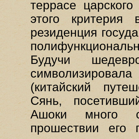
террасе царского
этого критерия 
резиденция госуд
полифункциональн
Будучи шедевр
символизировала
(китайский путеш
Сянь, посетивши
Ашоки много с
прошествии его п