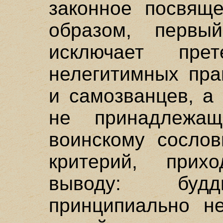
законное посвяще
образом, первы
исключает пре
нелегитимных пра
и самозванцев, а
не принадлежа
воинскому сосло
критерий, при
выводу: будд
принципиально н