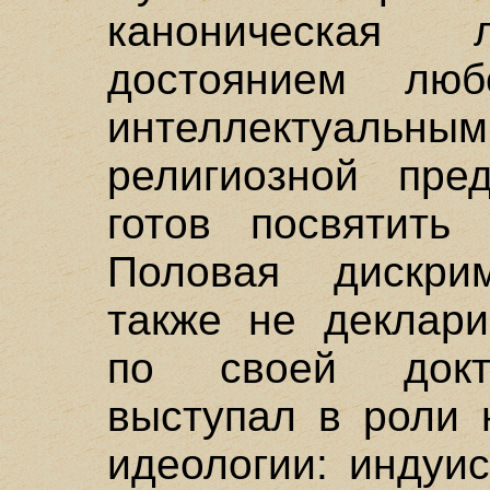
каноническая 
достоянием лю
интеллектуальн
религиозной пре
готов посвятить
Половая дискри
также не деклари
по своей докт
выступал в роли 
идеологии: индуи