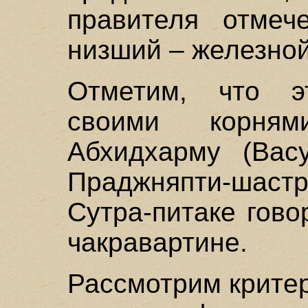
правителя отмеч
низший – железной
Отметим, что э
своими корня
Абхидхарму (Вас
Праджняпти-шастр
Сутра-питаке гово
чакравартине.
Рассмотрим крите