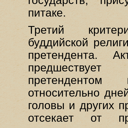
государств, при
питаке.
Третий крите
буддийской религ
претендента. А
предшествует 
претендентом 
относительно дне
головы и других п
отсекает от п