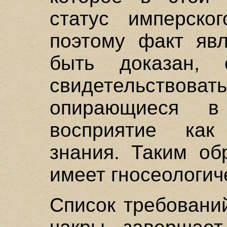
статус имперско
поэтому факт яв
быть доказан,
свидетельств
опирающиеся 
восприятие как
знания. Таким об
имеет гносеологич
Список требовани