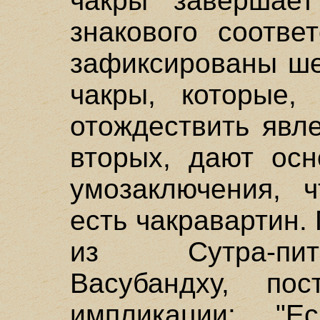
чакры завершает
знакового соотве
зафиксированы ше
чакры, которые, 
отождествить явле
вторых, дают осн
умозаключения, ч
есть чакравартин.
из Сутра-пит
Васубандху, по
импликации: "Е