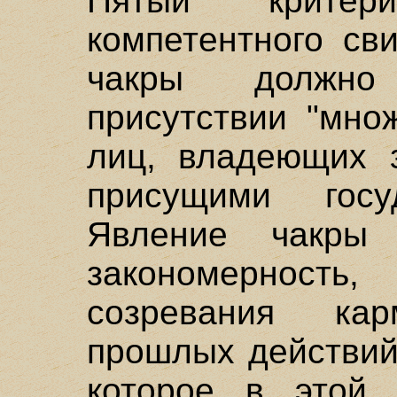
Пятый критер
компетентного св
чакры должно
присутствии "множ
лиц, владеющих 
присущими госу
Явление чакры
закономерност
созревания кар
прошлых действий
которое в этой 