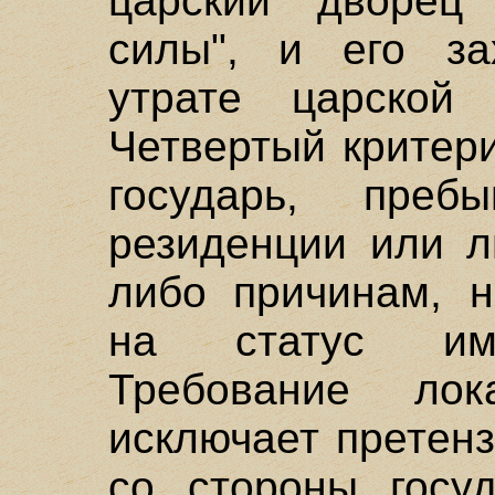
царский дворец
силы", и его за
утрате царской 
Четвертый критери
государь, пре
резиденции или л
либо причинам, н
на статус имп
Требование лока
исключает претен
со стороны госу