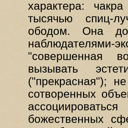
характера: чакр
тысячью спиц-л
ободом. Она до
наблюдателям
"совершенная в
вызывать эстет
("прекрасная"); н
сотворенных объек
ассоциироват
божественных сфе