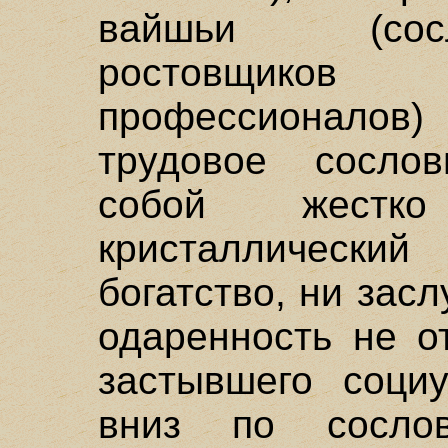
вайшьи (сосл
ростовщиков 
профессионало
трудовое сосло
собой жестко 
кристаллический
богатство, ни зас
одаренность не о
застывшего соци
вниз по сосло