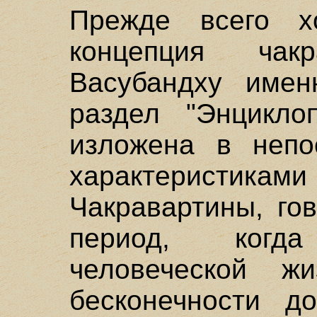
Прежде всего хо
концепция чак
Васубандху имен
раздел "Энцикло
изложена в непо
характеристика
Чакравартины, го
период, когда
человеческой ж
бесконечности д