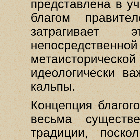
представлена в у
благом правите
затрагивает
непосредственно
метаисториче
идеологически ва
кальпы.
Концепция благог
весьма существ
традиции, поско