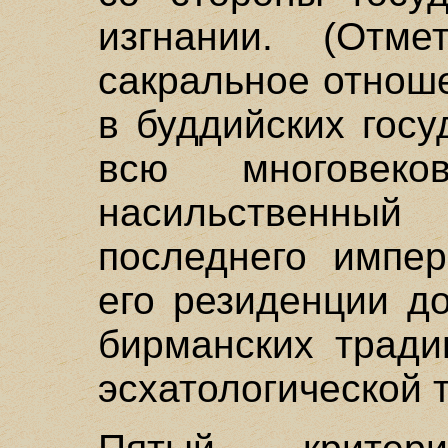
изгнании. (Отм
сакральное отнош
в буддийских гос
всю многовеко
насильственны
последнего импе
его резиденции д
бирманских тради
эсхатологической т