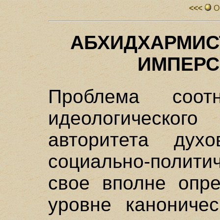
<<<
О
АБХИДХАРМИС
ИМПЕРС
Проблема соотн
идеологическог
авторитета духо
социально-полит
свое вполне опр
уровне канониче