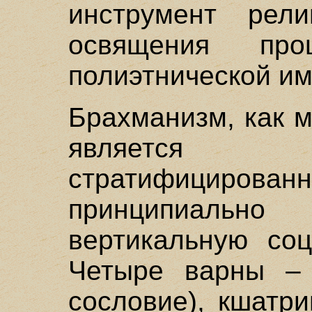
инструмент религ
освящения проц
полиэтнической им
Брахманизм, как 
является
стратифициро
принципиаль
вертикальную соц
Четыре варны – 
сословие), кшатри