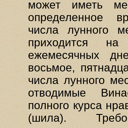
может иметь ме
определенное в
числа лунного ме
приходится н
ежемесячных дне
восьмое, пятнадц
числа лунного ме
отводимые Вин
полного курса нр
(шила). Требо