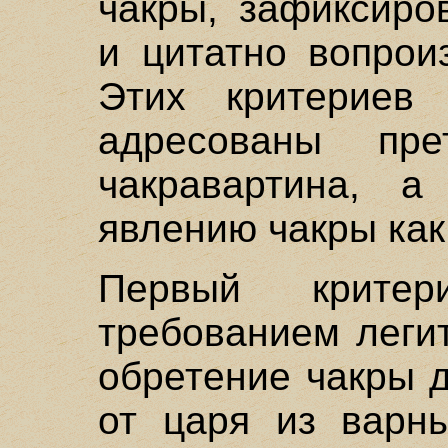
чакры, зафиксиро
и цитатно вопрои
Этих критериев
адресованы пре
чакравартина, а
явлению чакры как
Первый крите
требованием леги
обретение чакры 
от царя из варн