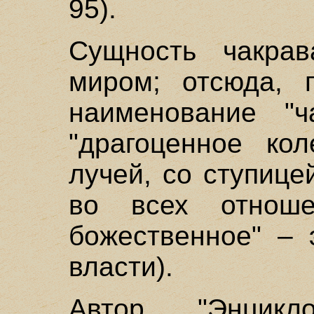
95).
Сущность чакрав
миром; отсюда, г
наименование "ч
"драгоценное ко
лучей, со ступиц
во всех отношен
божественное" – 
власти).
Автор "Энцикл