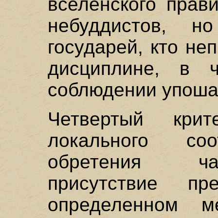
вселенского прав
небуддистов, н
государей, кто не
дисциплине, в ч
соблюдении упоша
Четвертый кри
локального соо
обретения ча
присутствие пр
определенном 