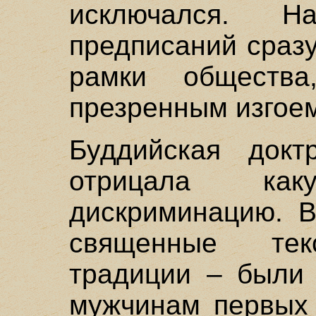
исключался. Н
предписаний сраз
рамки обществ
презренным изгое
Буддийская докт
отрицала как
дискриминацию. В
священные тек
традиции – были 
мужчинам первых 