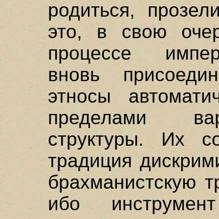
родиться, прозел
это, в свою очер
процессе импер
вновь присоедин
этносы автомати
пределами ва
структуры. Их со
традиция дискрим
брахманистскую т
ибо инструмен