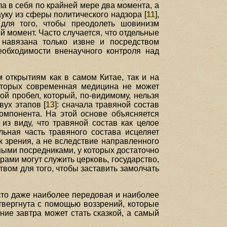
 в себя по крайней мере два момента, а
ауку из сферы политического надзора [
11
],
 для того, чтобы преодолеть шовинизм
 момент. Часто случается, что отдельные
 навязана только извне и посредством
необходимости вненаучного контроля над
открытиям как в самом Китае, так и на
которых современная медицина не может
ой пробел, который, по-видимому, нельзя
ух этапов [
13
]: сначала травяной состав
омпонента. На этой основе объясняется
из виду, что травяной состав как целое
льная часть травяного состава исцеляет
к зрения, а не вследствие направленного
ыми посредниками, у которых достаточно
ами могут служить церковь, государство,
вом для того, чтобы заставить замолчать
что даже наиболее передовая и наиболее
твергнута с помощью воззрений, которые
ие завтра может стать сказкой, а самый