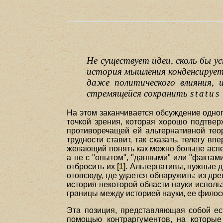
Не существует идеи, сколь бы у
история мышления конденсируетс
даже политического влияния, 
стремящейся сохранить
status
На этом заканчивается обсуждение одног
точкой зрения, которая хорошо подтвер
противоречащей ей альтернативной теор
трудности ставит, так сказать, телегу 
желающий понять как можно больше аспек
а не с "опытом", "данными" или "фактам
отбросить их [
1
]. Альтернативы, нужные 
отовсюду, где удается обнаружить: из д
история некоторой области науки исполь
границы между историей науки, ее филосо
Эта позиция, представляющая собой ес
помощью контраргументов, на которые