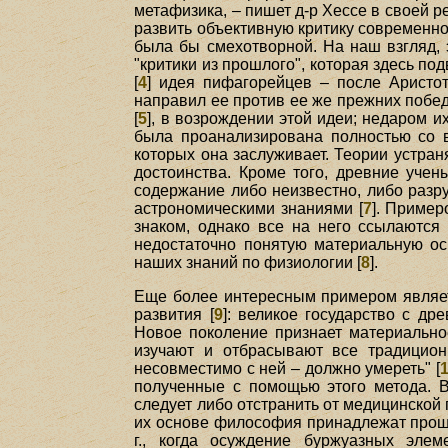
метафизика, – пишет д-р Хессе в своей р
развить объективную критику современной
была бы смехотворной. На наш взгляд, 
"критики из прошлого", которая здесь по
[
4
] идея пифагорейцев – после Аристо
направил ее против ее же прежних побе
[
5
], в возрождении этой идеи; недаром и
была проанализирована полностью со 
которых она заслуживает. Теории устран
достоинства. Кроме того, древние уче
содержание либо неизвестно, либо раз
астрономическими знаниями [
7
]. Пример
знаком, однако все на него ссылаются
недостаточно понятую материальную ос
наших знаний по физиологии [
8
].
Еще более интересным примером являет
развития [
9
]: великое государство с д
Новое поколение признает материальное
изучают и отбрасывают все традицион
несовместимо с ней – должно умереть" [
полученные с помощью этого метода. В
следует либо отстранить от медицинской
их основе философия принадлежат прошло
г., когда осуждение буржуазных эле