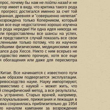
вопрос, почему бы нам не
пойти назад
и не
ор имеет в виду, что критика такого рода
прогресс достигался именно за счет той
странная, древняя и "совершенно нелепая"
возрождена только Коперником, который
ая все еще недостаточно хорошо изучена
го рода нередки! Ни одна идея никогда не
ли предоставлены все шансы на успех,
м представится случай показать все свои
ленными только потому, что их научное
тейшими физическими, медицинскими или
tance д-ра Хессе. Никто с ним всерьез не
олдовство имело прочную, хотя все еще
ля обогащения или даже для пересмотра
тае. Все начинается с известного пути
ым образом подвергается эксплуатации.
ревосходство науке. Науку импортируют,
овместимо с наукой – может жить, что
ый специфический метод, а все результаты,
ь устранено. Старых врачей, например,
 иглоукалывание, прижигания и лежащая в
овка сохранялась приблизительно до 1954
ило началом кампании за возрождение