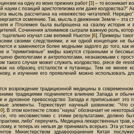
ецензии на одну из моих прежних работ [
3
] – то возникает 
 науки с позиций аристотелизма или даже колдовства?" Авт
эта мысль рассчитана на невежество читателей. Нередко" 
двергается осмеянию. Так, мысль о движении Земли – эта 
теля и Птолемея была выброшена на свалку историк и 
дителей. Сочинения алхимиков сыграли важную роль, котор
х тщательно изучал сам великий Ньютон [
6
]. Примеры тако
всеми своими следствиями, и ни одной концепции не бы
яются и заменяются более модными задолго до того, как и
ные и "примитивные" мифы кажутся странными и бессмыс
рушено филологами и антропологами, незнакомыми с прос
ом такого случая может служить колдовство, piece de resis
 как на образец отсталости и путаницы. Тем не менее к
нову, и изучение его проявлений можно использовать д
ся возрождение традиционной медицины в современном Ки
ревними традициями подчиняется влиянию Запада и обычн
 и духовное превосходство Запада и приписывает это п
ные элементы. Торжествует научный шовинизм: "Что с
10
]. В этом контексте слово "наука" обозначает не некотор
се, что несовместимо с этими результатами, должно быт
 практики, либо" переучить. Медицина лекарственных трав,
му, и теперь их нельзя де принимать всерьез. Эта устан
ментов Министерством здравоохранения Китая послуж