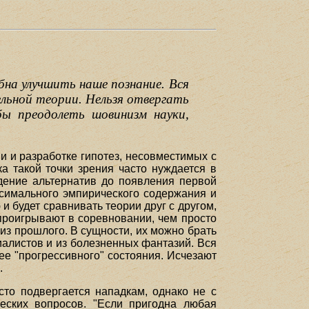
бна улучшить наше познание. Вся
ельной теории. Нельзя отвергать
бы преодолеть шовинизм науки,
и и разработке гипотез, несовместимых с
а такой точки зрения часто нуждается в
ждение альтернатив до появления первой
аксимального эмпирического содержания и
 будет сравнивать теории друг с другом,
 проигрывают в соревновании, чем просто
из прошлого. В сущности, их можно брать
иалистов и из болезненных фантазий. Вся
ее "прогрессивного" состояния. Исчезают
].
то подвергается нападкам, однако не с
еских вопросов. "Если пригодна любая