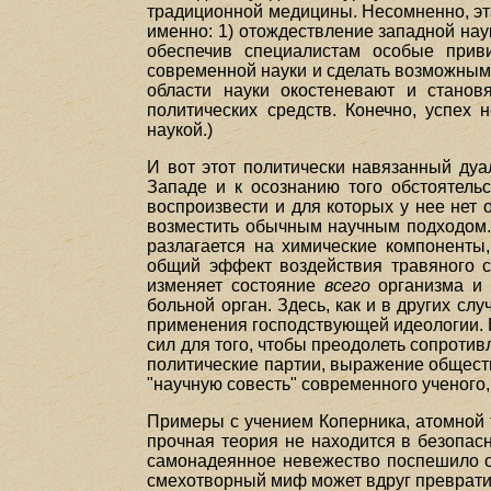
традиционной медицины. Несомненно, эт
именно: 1) отождествление западной наук
обеспечив специалистам особые приви
современной науки и сделать возможным 
области науки окостеневают и станов
политических средств. Конечно, успех 
наукой.)
И вот этот политически навязанный ду
Западе и к осознанию того обстоятель
воспроизвести и для которых у нее нет 
возместить обычным научным подходом. 
разлагается на химические компоненты
общий эффект воздействия травяного со
изменяет состояние
всего
организма и и
больной орган. Здесь, как и в других с
применения господствующей идеологии. 
сил для того, чтобы преодолеть сопроти
политические партии, выражение обществ
"научную совесть" современного ученого,
Примеры с учением Коперника, атомной 
прочная теория не находится в безопас
самонадеянное невежество поспешило от
смехотворный миф может вдруг преврати