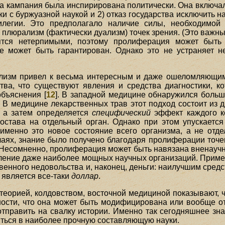
а кампания была инспирирована политически. Она включала
и с буржуазной наукой и 2) отказ государства исключить н
легии. Это предполагало наличие силы, необходимой
плюрализм (фактически дуализм) точек зрения. (Это важный
ятся нетерпимыми, поэтому пролиферация может быть
не может быть гарантирован. Однако это не устраняет 
ализм привел к весьма интересным и даже ошеломляющим 
ства, что существуют явления и средства диагностики, 
объяснения [
12
]. В западной медицине обнаружился больш
В медицине лекарственных трав этот подход состоит из дв
, а затем определяется
специфический
эффект каждого к
става на отдельный орган. Однако при этом упускается 
менно это новое состояние всего организма, а не отде
лучаях, знание было получено благодаря пролиферации точе
Несомненно, пролиферация может быть навязана вненаучн
вление даже наиболее мощных научных организаций. Пример
енного недовольства и, наконец, деньги: наилучшим средст
 является все-таки
доллар
.
теорией, колдовством, восточной медициной показывают, 
ности, что она может быть модифицирована или вообще о
править на свалку истории. Именно так сегодняшнее знан
ться в наиболее прочную составляющую науки.