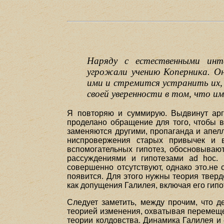
Наряду с естественными ин
угрожали учению Коперника. Он
ими и стремится устранить их,
своей уверенности в том, что и
Я повторяю и суммирую. Выдвинут арг
проделано обращение для того, чтобы 
заменяются другими, пропаганда и апел
ниспровержения старых привычек и 
вспомогательных гипотез, обосновывают
рассуждениями и гипотезами ad hoc. 
совершенно отсутствуют, однако это.не
появится. Для этого нужны теория тверд
как допущения Галилея, включая его гипо
Следует заметить, между прочим, что 
теорией изменения, охватывая перемещен
теории колдовства. Динамика Галилея и 