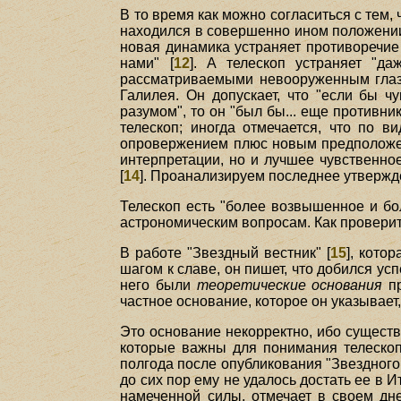
В то время как можно согласиться с тем,
находился в совершенно ином положении.
новая динамика устраняет противоречи
нами" [
12
]. А телескоп устраняет "д
рассматриваемыми невооруженным глазо
Галилея. Он допускает, что "если бы 
разумом", то он "был бы... еще противни
телескоп; иногда отмечается, что по 
опровержением плюс новым предполож
интерпретации, но и лучшее чувственно
[
14
]. Проанализируем последнее утвержд
Телескоп есть "более возвышенное и бо
астрономическим вопросам. Как проверит
В работе "Звездный вестник" [
15
], кото
шагом к славе, он пишет, что добился ус
него были
теоретические основания
пр
частное основание, которое он указывает
Это основание некорректно, ибо сущест
которые важны для понимания телескоп
полгода после опубликования "Звездного 
до сих пор ему не удалось достать ее в 
намеченной силы, отмечает в своем дне