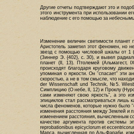
Другие отчеты подтверждают это и подо
этого инструмента при использовании его
наблюдение с его помощью за
небесными
Изменение величин светимости планет п
Аристотель заметил этот феномен, но н
звезд с помощью числовой шкалы от 1 (
(Зиннер Э. {402}, с. 30), и вывел ради
планет (II, 13). Птолемей (Альмагест,
происходят благодаря круговому движен
упоминая о яркости. Он "спасает" эти 
скоростью, а не в том смысле, что наход
der Wissenschaft und Technik, №5. Wies
Симплицию (О небе, II, 12) и Проклу (Нур
сами изменяют свою яркость", а это изм
эпициклов стал рассматриваться лишь ка
числа феноменов, которые нужно было "с
изменения расстояния между Землей и п
изменением расстояния, вычисленным со
качестве аргумента против системы эп
reprobationibus epicyclorum et eccentrico
Марса, вычисленная по Аль-Фараби, изм