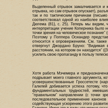
Выделенный отрывок замалчивается и кр
отрывка, но сам отрывок опускает), разъ
так и по тактическим причинам (письмо 
соответствовал одной из наиболее влия
Дюгема {81}, с. 25).
Теперь
мы видим, ч
интерпретации учение Коперника было н
точки зрения на человеческое познание" (
Поэтому у Поппера Осиандер предстае
относится к опровержениям. См. также
отвергнут Джордано Бруно: "Видимая 
расстоянии, на котором он находится" ({
усилить свою пропаганду в пользу телеск
Хотя работа Мэчемера и предназначена 
подрывает моего главного аргумента, к
усовершенствованные Гроссетесте (нар
Галилей добивается успеха потому, чт
фундаментальных трудностей, имевши
"правильном" направлении (с точки зр
последовательное применение канонов 
содействующая ускорению этого развити
Галилея. Имея это в виду, что можно ска