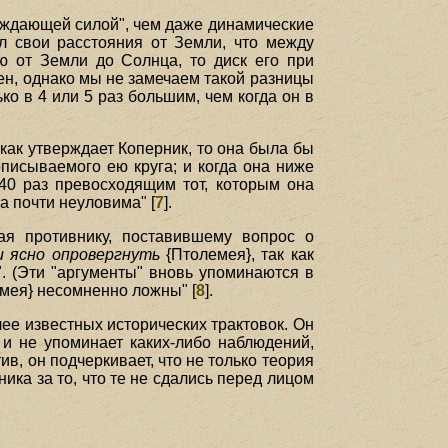
еждающей силой", чем даже динамические
ял свои расстояния от Земли, что между
 от Земли до Солнца, то диск его при
ен, однако мы не замечаем такой разницы
ко в 4 или 5 раз большим, чем когда он в
как утверждает Коперник, то она была бы
описываемого ею круга; и когда она ниже
40 раз превосходящим тот, которым она
а почти неуловима" [
7
].
ая противнику, поставившему вопрос о
и ясно опровергнуть
{Птолемея}, так как
. (Эти "аргументы" вновь упоминаются в
емея} несомненно ложны" [
8
].
ее известных исторических трактовок. Он
и не упоминает каких-либо наблюдений,
в, он подчеркивает, что не только теория
ника за то, что те не сдались перед лицом