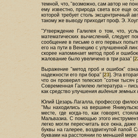
темной, что, "возможно, сам автор не пон
ему известно, природа света все еще ос
которой требует столь эксцентричный авт
такому же выводу приходит проф. Э. Хоу
"Утверждение Галилея о том, что, ус
математических вычислений, следует по
сообщение в письме о его первых попытк
его на пути в Венецию с улучшенной линз
скорее напоминает метод проб и ошибок.
жалование было увеличено в три раза" [
2
Выражение "метод проб и ошибок" означ
надежности его при бора" [
23
]. Эта втор
что он проверил телескоп "сотни тысяч р
Современная Галилею литература – письм
как средство улучшения
видения земных
Юлий Цезарь Лагалла, профессор философ
"Мы находились на вершине Яникульског
месте, где когда-то, как говорят, сто
Мальвазиа. С помощью этого инструмент
легко могли пересчитать все окна, даже
буквы на галерее, воздвигнутой папой 
буквами на расстоянии по меньшей мере в