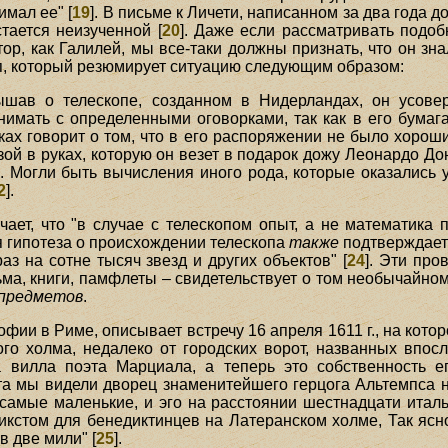
имал ее" [
19
]. В письме к Личети, написанном за два года д
тается неизученной [
20
]. Даже если рассматривать подо
ор, как Галилей, мы все-таки должны признать, что он зна
п, который резюмирует ситуацию следующим образом:
лышав о телескопе, созданном в Нидерландах, он усове
нимать с определенными оговорками, так как в его бумаг
ах говорит о том, что в его распоряжении не было хорош
ой в руках, которую он везет в подарок дожу Леонардо До
 Могли быть вычисления иного рода, которые оказались ус
2
].
ает, что "в случае с телескопом опыт, а не математика 
ая гипотеза о происхождении телескопа
также
подтверждает
аз на сотне тысяч звезд и других объектов" [
24
]. Эти про
а, книги, памфлеты – свидетельствует о том необычайном
 предметов
.
ии в Риме, описывает встречу 16 апреля 1611 г., на кото
о холма, недалеко от городских ворот, названных впос
яла вилла поэта Марциала, а теперь это собственность
а мы видели дворец знаменитейшего герцога Альтемпса на
 самые маленькие, и эго на расстоянии шестнадцати итал
Сикстом для бенедиктинцев на Латеранском холме, Так ясн
 две мили" [
25
].