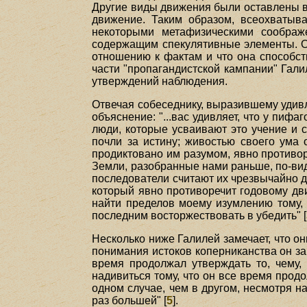
Другие виды движения были оставлены в
движение. Таким образом, всеохватыв
некоторыми метафизическими соображ
содержащим спекулятивные элементы. О
отношению к фактам и что она способств
части "пропагандистской кампании" Гал
утверждений наблюдения.
Отвечая собеседнику, выразившему удивл
объяснение: "...вас удивляет, что у пиф
люди, которые усваивают это учение и 
почли за истину; живостью своего ума 
продиктовано им разумом, явно противо
Земли, разобранные нами раньше, по-вид
последователи считают их чрезвычайно д
который явно противоречит годовому дви
найти пределов моему изумлению тому, 
последним восторжествовать в убедить" [
Несколько ниже Галилей замечает, что о
понимания истоков коперниканства он за
время продолжал утверждать то, чему, 
надивиться тому, что он все время продо
одном случае, чем в другом, несмотря на
раз большей" [
5
].