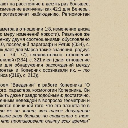
гают на расстояние в десять раз большее,
изменение величины как 42:1 для Венеры,
 противоречат наблюдению. Региомонтан
аметра в отношении 1:8, изменение диска
ую меру изменений яркости). Реальное же
между двумя соотношениями обусловлено
, последний параграф) и Ретик ({334}, с.
к дает для Марса такие значения: радиус
 с. 74,. 77); следовательно, отношение
лилей ({334}, с. 321 и ел.) дает отношение
ыми для обнаружения расхождений между
монтан и Коперник осознавали их, –
то
а ({319}, с. 213)).
оем "Введении" к работе Коперника "О
ого, характера космологии Коперника. Он
ы быть даже правдоподобными; достаточно,
шенным невеждой в вопросах геометрии и
ются причиной того, что эта планета то в
то же не знает, что такое допущение
тыре раза больше по сравнению с тем,
, что противоречит опыту всех времен"