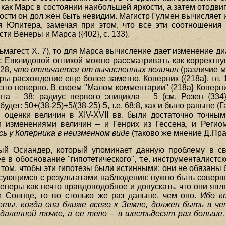
как Марс в состоянии наибольшей яркости, а затем отодви
кости он дол жен быть невидим. Магистр Гулмен вычисляет 
ля Юпитера, замечая при этом, что все эти соотношения
и Венеры и Марса ({402}, с. 133).
магест, X. 7), то для Марса вычисление дает изменение ди
 с Евклидовой оптикой можно рассматривать как корректн
:28,
что отличается от вычисленных величин
(различие 
ы расхождение еще более заметно. Коперник ({218a}, гл. 10
 это неверно. В своем "Малом комментарии" {218а} Коперни
та – 38; радиус первого эпицикла – 5 (см. Розен {334},
т: 50+(38-25)+5/(38-25)-5, т.е. 68:8, как и было раньше (Га
и оценки величин в XIV-XVII вв. были достаточно точн
 изменениями величин – и Генрих из Гессена, и Регио
ь у Коперника в неизменном виде
(таково же мнение Д.Прайс
ный Осиандер, который упоминает данную проблему в св
 в обоснование "гипотетического", т.е. инструменталистск
в том, чтобы эти гипотезы были истинными; они не обязан
асующимся с результатами наблюдения; нужно быть совер
неры как нечто правдоподобное и допускать, что они явля
м Солнце, то во столько же раз дальше, чем оно.
Ибо к
еты, когда она ближе всего к Земле, должен быть в че
даленной точке, а ее тело – в шестьдесят раз больше