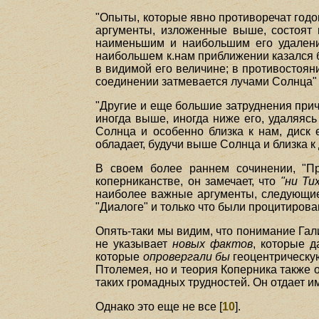
"Опыты, которые явно противоречат год
аргументы, изложенные выше, состоят в
наименьшим и наибольшим его удалени
наибольшем к.нам приближении казался б
в видимой его величине; в противостояни
соединении затмевается лучами Солнца" 
"Другие и еще большие затруднения прич
иногда выше, иногда ниже его, удаляясь
Солнца и особенно близка к нам, диск
обладает, будучи выше Солнца и близка к
В своем более раннем сочинении, "Пр
коперниканстве, он замечает, что
"ни Ти
наиболее важные аргументы, следующие 
"Диалоге" и только что были процитирова
Опять-таки мы видим, что понимание Гал
не указывает
новых фактов
, которые 
которые
опровергали бы
геоцентрическую
Птолемея, но и теория Коперника также 
таких громадных трудностей. Он отдает и
Однако это еще не все [
10
].