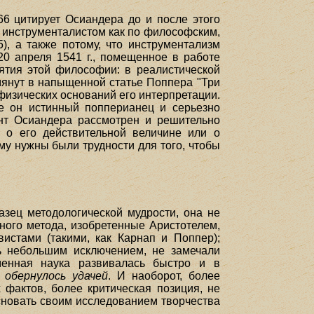
66 цитирует Осиандера до и после этого
ыл инструменталистом как по философским,
5), а также потому, что инструментализм
20 апреля 1541 г., помещенное в работе
ятия этой философии: в реалистической
мянут в напыщенной статье Поппера "Три
з физических оснований его интерпретации.
е он истинный попперианец и серьезно
ент Осиандера рассмотрен и решительно
 о его действительной величине или о
ому нужны были трудности для того, чтобы
азец методологической мудрости, она не
ного метода, изобретенные Аристотелем,
истами (такими, как Карнап и Поппер);
нь небольшим исключением, не замечали
менная наука развивалась быстро и в
 обернулось удачей
. И наоборот, более
фактов, более критическая позиция, не
сновать своим исследованием творчества