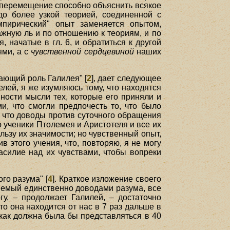
 перемещение способно объяснить всякое
о более узкой теорией, соединенной с
мпирический" опыт заменяется опытом,
жную ль и по отношению к теориям, и по
 начатые в гл. 6, и обратиться к другой
ями, а с
чувственной сердцевиной
наших
ающий роль Галилея" [
2
], дает следующее
елей, я же изумляюсь тому, что находятся
ности мысли тех, которые его приняли и
и, что смогли предпочесть то, что было
 что доводы против суточного обращения
 ученики Птолемея и Аристотеля и все их
ьзу их значимости; но чувственный опыт,
 этого учения, что, повторяю, я не могу
асилие над их чувствами, чтобы вопреки
го разума" [
4
]. Краткое изложение своего
ляемый единственно доводами разума, все
гу, – продолжает Галилей, – достаточно
то она находится от нас в 7 раз дальше в
а как должна была бы представляться в 40