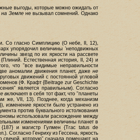
ажные выгоды, которые можно ожидать от
а
на Земле
не вызывал сомнений. Однако
 Со гласно Симплицию (О небе, II, 12),
ппарх упорядочил величины 'неподвижных
личины звезд по их яркости на рассвете
Плиний. Естественная история, II, 24) и
ого, что "все видимые неправильности
 две аномалии движения планет, даже
не
круговых движений с постоянной угловой
енов (Ф. Крафт {Beitrage zur Geschichte
пасения" является правильным). Согласно
е включает
в себя тот факт, что "планеты
м же, VII, 13). Позднее, когда механизм
}), изменение яркости было устранено из
гумента против буквального истолкования
трономы использовали расхождение между
тельными изменениями величины планет в
{187} и магистр Гулмен {Тгас tatus de
ел.). Согласно Генриху из Гессена, яркость
о свечой, которую" сначала помещают на