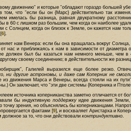
овому движению" и которые "обладают гораздо большей уб
 том, что "если бы он {Марс} действительно так измен
ем имелась бы разница, равная двукратному расстоянию
ы в 60 с лишком раз большим, чем когда он наиболее удал
и с Солнцем, когда он близок к Земле, он кажется нам толь
[
6
].
иняет нам Венера: если бы она вращалась вокруг Солнца, 
 от нас и приближаясь к нам в зависимости от диаметра 
 ее должен был бы казаться нам немного меньше, чем в 
 другому своему соединению; в действительности же разниц
обирщик", Галилей выразился еще более резко. Отвеч
хо, ни другие астрономы, и даже сам Коперник не смогл
из движения Марса и Венеры, всегда стояли на их пути"
ны.) Он заключает, что "эти две системы {Коперника и Птол
илеем источника коперниканства заметно отличается от бол
давали бы индуктивную
поддержку
идее движения Земли, 
 точку зрения, но объяснялись бы коперниканцами. Напроти
опровергается фактами [
9
], и восхваляет Аристарха и Копер
м должное за то, что они действовали
контриндуктивно
.