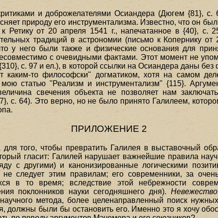
итиками и доброжелателями Осиандера (Дюгем {81}, с. 
ясняет природу его инструментализма. Известно, что он б
к Ретику от 20 апреля 1541 г., напечатанное в {40}, с. 2
тельных традиций в астрономии (письмо к Копернику от 
то у него были также и физические основания для прин
есовместимо с очевидными фактами. Этот момент не упо
{310}, с. 97 и ел.), в которой ссылки на Осиандера даны бе
т каким-то философски" догматиком, хотя на самом дел
 мою статью "Реализм и инструментализм" {115}. Аргум
величина свечения объекта не позволяет нам заключать
37}, с. 64). Это верно, но не было принято Галилеем, котор
опа.
ПРИЛОЖЕНИЕ 2
для того, чтобы превратить Галилея в выставочный обр
оторый гласит: Галилей нарушает важнейшие правила науч
яду с другими) и канонизированные логическими позитив
о не следует этим правилам; его современники, за оче
хся в то время; вследствие этой небрежности совре
ения поклонников науки сегодняшнего дня).
Невежество
научного метода, более целенаправленный поиск нужных 
я, должны были бы остановить его. Именно это я хочу обо
зать по поводу аргументов Мэчемера и его союзников?