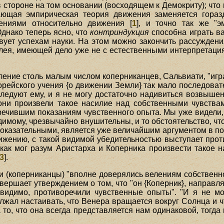
 стороне на том основании (восходящем к Демокриту); что
ающая эмпирическая теория движения заменяется горазд
ениями относительно движения [
1
], и точно так же "э
днако теперь ясно, что
контриндукция
способна играть ва
ует успехам науки. На этом можно закончить рассуждения,
илея, имеющей дело уже не с естественными интерпретаци
ение столь малым числом коперниканцев, Сальвиати, "игр
агорейского учения {о движении Земли} так мало последоват
следуют ему, и я не могу достаточно надивиться возвышен
они произвели такое насилие над собственными чувствам
речившим показаниям чувственного опыта. Мы уже видели,
имому, чрезвычайно внушительны, и то обстоятельство, что
оказательными, является уже величайшим аргументом в пол
жению, с такой видимой убедительностью выступает против
как мог разум Аристарха и Коперника произвести такое н
3
].
ни (коперниканцы) "вполне доверялись велениям собственно
вершает утверждением о том, что "он {Коперник}, направ
видимо, противоречили чувственные опыты". "И я не мо
лжал настаивать, что Венера вращается вокруг Солнца и ч
 то, что она всегда представляется нам одинаковой, тогд