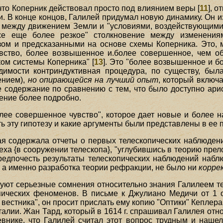
 что Коперник действовал просто под влиянием веры [
11
], 
 В конце концов, Галилей придумал новую динамику. Он изо
е между движением Земли и "условиями, воздействующими
аже еще более резкое" столкновение между изменени
м и предсказанными на основе схемы Коперника. Это, м
чувство, более возвышенное и.более совершенное, чем о
ком системы Коперника" [
13
]. Это "более возвышенное и б
видимости контриндуктивная процедура, по существу, бы
ением),
но опирающейся на лучший опыт
, который включ
е содержание по сравнению с тем, что было доступно ар
ение более подробно.
лее совершенное чувство", которое дает новые и более 
ь эту гипотезу и какие аргументы были представлены в ее 
рая содержала отчеты о первых телескопических наблюде
пеха {в сооружении телескопа}, "углубившись в теорию прел
едпочесть результаты телескопических наблюдений наб
, а именно разработка теории рефракции, не было ни
корре
вуют серьезные сомнения относительно знания Галилеем те
ических феноменов. В письме к Джулиано Медичи от 1 ок
вестника", он просит прислать ему копию "Оптики" Кеплера,
Италии. Жан Тард, который в 1614 г. спрашивал Галилея от
внике, что Галилей считал этот вопрос трудным и нашел 