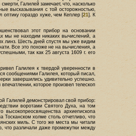
о смерти, Галилей замечает, что, насколько
бные высказывания с той осторожностью,
л оптику гораздо хуже, чем Кеплер [
21
]. К
ршенствовал этот прибор на основании
ах мы не находим никаких вычислений, а
их линз. Шесть дней спустя мы уже видим
нати. Все это похоже не на вычисления, а
пешными, так как 25 августа 1609 г. его
привел Галилея к твердой уверенности в
ся сообщениями Галилея, который писал,
верки завершились удивительно успешно.
 впечатлении, которое произвел телескоп
рой Галилей демонстрировал свой прибор:
ледствии воротами Святого Духа, на том
 его высокопреосвященства архиепископа
 Тосканском холме столь отчетливо, что
ьянских миль. С того же места мы читали
о, что различали даже промежутки между