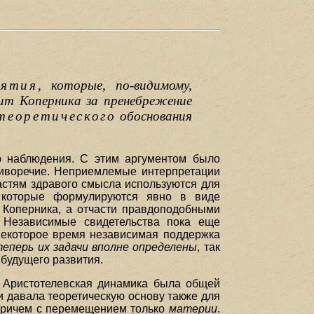
иятия
, которые, по-видимому,
лит Коперника за пренебрежение
теоретического
обоснования
ю наблюдения. С этим аргументом было
тиворечие. Неприемлемые интерпретации
астям здравого смысла используются для
 которые формулируются явно в виде
и Коперника, а отчасти правдоподобными
. Независимые свидетельства пока еще
 некоторое время независимая поддержка
теперь их задачи вполне определены
, так
 будущего развития.
. Аристотелевская динамика была общей
и давала теоретическую основу также для
причем с перемещением только
материи
.