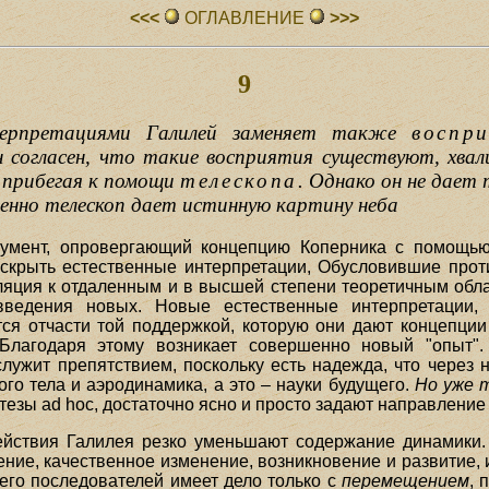
<<<
ОГЛАВЛЕHИЕ
>>>
9
терпретациями Галилей заменяет также
воспр
 согласен, что такие восприятия существуют, хва
 прибегая к помощи
телескопа
. Однако он не дает
менно телескоп дает истинную картину неба
умент, опровергающий концепцию Коперника с помощь
вскрыть естественные интерпретации, Обусловившие про
ляция к отдаленным и в высшей степени теоретичным обл
введения новых. Новые естественные интерпретации,
ся отчасти той поддержкой, которую они дают концепци
Благодаря этому возникает совершенно новый "опыт"
 служит препятствием, поскольку есть надежда, что через
ого тела и аэродинамика, а это – науки будущего.
Но уже 
тезы ad hoc, достаточно ясно и просто задают направление
действия Галилея резко уменьшают содержание динамики
ие, качественное изменение, возникновение и развитие, 
его последователей имеет дело только с
перемещением
, 