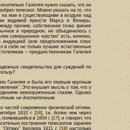
относительно Галилея нужно сказать, что он
брел телескоп. Можно указать на то, что
 на мае и существующими в воздухе над
ями видимой яркости Марса и Венеры,
ежду прочим, собственная точка зрения
бычное и природное, не объединилось с
олее совершенное чувство" есть, конечно,
ла индукцией (или предположением плюс
ал в себя не только лучшие естественные
истотеликам – предшественникам Галилея
надежные свидетельства для суждений по
пользу?
ниях Галилея и была его первым крупным
омления". Это внушает мысль о том, что у
людениям невооруженным глазом. Однако
ктным
, ни
достаточным
.
х частей современно физической оптики,
тября 1610 г. [
16
], т.е. более чем через
 появившейся в 1604 г. [
17
], и говорит, что
носительно построения телескопов заранее
"Оптику" Кеплера 1611 г. [
18
] настолько