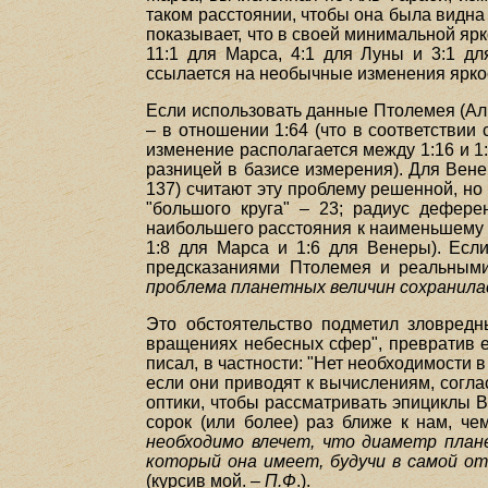
таком расстоянии, чтобы она была видна 
показывает, что в своей минимальной яр
11:1 для Марса, 4:1 для Луны и 3:1 д
ссылается на необычные изменения яркост
Если использовать данные Птолемея (Аль
– в отношении 1:64 (что в соответствии
изменение располагается между 1:16 и 1
разницей в базисе измерения). Для Венер
137) считают эту проблему решенной, но
"большого круга" – 23; радиус деферен
наибольшего расстояния к наименьшему буде
1:8 для Марса и 1:6 для Венеры). Есл
предсказаниями Птолемея и реальными
проблема планетных величин сохранилас
Это обстоятельство подметил зловред
вращениях небесных сфер", превратив ее
писал, в частности: "Нет необходимости 
если они приводят к вычислениям, согл
оптики, чтобы рассматривать эпициклы Ве
сорок (или более) раз ближе к нам, че
необходимо влечет, что диаметр план
который она имеет, будучи в самой от
(курсив мой. –
П.Ф
.).