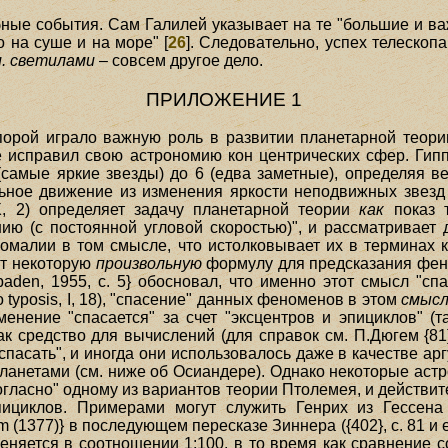
бные события. Сам Галилей указывает на те "большие и в
 на суше и на море" [
26
]. Следовательно, успех телескоп
. светилами
– совсем другое дело.
ПРИЛОЖЕНИЕ 1
орой играло важную роль в развитии планетарной теории.
е исправил свою астрономию кон центрических сфер. Ги
самые яркие звезды) до 6 (едва заметные), определяя ве
альное движение из изменения яркости неподвижных звезд (
 IX, 2) определяет задачу планетарной теории
как
показ т
ию (с постоянной угловой скоростью)", и рассматривает
аномалии в том смысле, что истолковывает их в терминах 
ит некоторую
произвольную
формулу для предсказания феном
baden, 1955, с. 5} обосновал, что именно этот смысл "с
о typosis, I, 18), "спасение" данных феноменов в этом
смысл
енение "спасается" за счет "эксцентров и эпициклов" (та
к средство для вычислений (для справок см. П.Дюгем {81
пасать", и иногда они использовалось даже в качестве ар
ланетами (см. ниже об Осиандере). Однако некоторые ас
гласно" одному из вариантов теории Птолемея, и действи
ициклов. Примерами могут служить Генрих из Гессена 
rum (1377)} в последующем пересказе Зиннера ({402}, с. 81 и 
еняется в соотношении 1:100, в то время как сравнение с