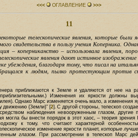
<<<
ОГЛАВЛЕHИЕ
>>>
11
екоторые телескопические явления, которые были 
имого свидетельства в пользу учения Коперника. Одн
ция – коперниканство – использовала явления, по
телескопические явления дают истинное изображение 
ке убеждения, благодаря тому, что писал на итальянс
бращался к людям, пылко протестующим против ст
енера приближаются к Земле и удаляются от нее на рас
 приблизительными.) Изменения их яркости должны в
лилея). Однако Марс изменяется очень мало, а изменения я
 движению {Земли}" [
2
]. С другой стороны, телескоп созд
осредством наблюдения невооруженным глазом, другие п
рая могла бы внести порядок в этот хаос, – теория зрени
подхожу к тому. что считают характерной особеннос
телескопическое изменение яркости планет,
которые лучше 
женным глазом
. При рассмотрении в телескоп Марс дейс