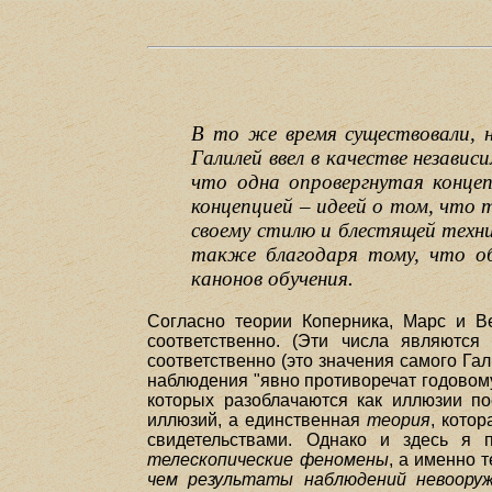
В то же время существовали, н
Галилей ввел в качестве независ
что одна опровергнутая концеп
концепцией – идеей о том, что 
своему стилю и блестящей техни
также благодаря тому, что о
канонов обучения.
Согласно теории Коперника, Марс и В
соответственно. (Эти числа являются
соответственно (это значения самого Га
наблюдения "явно противоречат годовому
которых разоблачаются как иллюзии п
иллюзий, а единственная
теория
, кото
свидетельствами. Однако и здесь я 
телескопические феномены
, а именно 
чем результаты наблюдений невоору