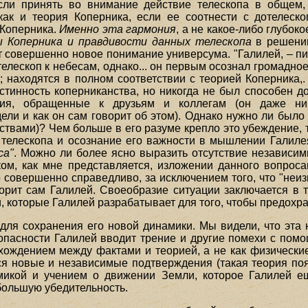
сли принять во внимание действие телескопа в общем,
как и теория Коперника, если ее соотнести с дотелеско
 Коперника.
Именно эта гармония
, а не какое-либо глубо
 Коперника и правдивости данных телескопа
в решен
ет совершенно новое понимание универсума. "Галилей, – п
телескоп к небесам, однако... он первым осознал громадн
; находятся в полном соответствии с теорией Коперника,.
стинность коперниканства, но никогда не был способен до
ения, обращенные к друзьям и коллегам (он даже ни
и и как он сам говорит об этом). Однако нужно ли было 
ствами)? Чем больше в его разуме крепло это убеждение, 
ь телескопа и осознание его важности в мышлении Галил
са"
. Можно ли более ясно выразить отсутствие независим
ом, как мне представляется, изложении данного вопроса
то совершенно справедливо, за исключением того, что "неи
ворит сам Галилей. Своеобразие ситуации заключается в т
 которые Галилей разрабатывает для того, чтобы предохран
для сохранения его новой динамики. Мы видели, что эта 
пасности Галилей вводит трение и другие помехи с помощ
ождением между фактами и теорией, а не как физические
ся новые и независимые подтверждения (такая теория появи
микой и учением о движении Земли, которое Галилей е
большую убедительность.