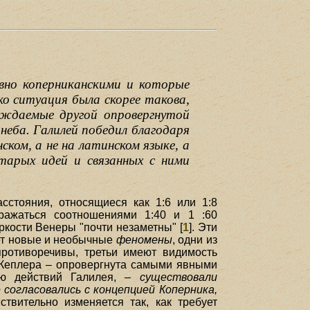
явно коперниканскими и которые
ако ситуация была скорее такова,
рождаемые другой опровергнутой
неба. Галилей победил благодаря
ком, а не на латинском языке, а
арых идей и связанных с ними
стояния, относящиеся как 1:6 или 1:8
ыражаться соотношениями 1:40 и 1 :60
ркости Венеры "почти незаметны" [
1
]. Эти
ает новые и необычные
феномены
, одни из
ротиворечивы, третьи имеют видимость
я Кеплера – опровергнута самыми явными
тью действий Галилея, –
существовали
согласовались с концепцией Коперника,
твительно изменяется так, как требует