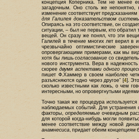
концепция Коперника. Тем не менее е
загадочным. Оно столь же непонятно, 
изменение соответствует предсказаниям
для Галилея доказательством системы
Опираясь на это соответствие, он созда
ситуации, – был не первым, кто обратил 
вещей. Он сразу же понял, что эти вещи
Галилей в течение многих лет верил в и
чрезвычайно оптимистические завер
опровергающими примерами, как мы видел
хотя бы лишь
согласование
со свидетель
нового инструмента. Вера в надежност
скорее
двумя аспектами одного процес
пишет Ф.Хаммер в своем наиболее четк
разъясняются одно через другое" [
4
]. Э
сколько известными как ложь, о чем го
интересными, но опровергнутыми идеями,
Точно такая же процедура используется 
наблюдаемых событий. Для устранения о
факторы,
определяемые
очевидным расх
для которой когда-нибудь могли появить
менее соответствие между новой дина
анамнесиса
, придает обеим концепциям 