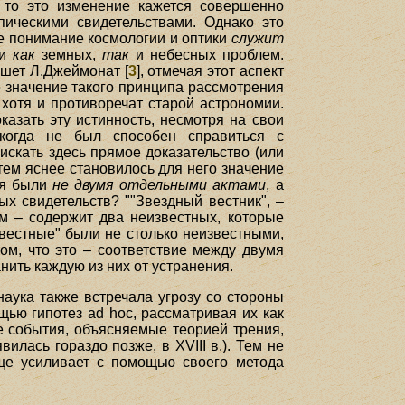
 то это изменение кажется совершенно
пическими свидетельствами. Однако это
кое понимание космологии и оптики
служит
ии
как
земных,
так
и небесных проблем.
ишет Л.Джеймонат [
3
], отмечая этот аспект
ое значение такого принципа рассмотрения
 хотя и противоречат старой астрономии.
казать эту истинность, несмотря на свои
когда не был способен справиться с
искать здесь прямое доказательство (или
тем яснее становилось для него значение
ея были
не двумя отдельными актами
, а
ых свидетельств? ""Звездный вестник", –
м – содержит два неизвестных, которые
звестные" были не столько неизвестными,
ом, что это – соответствие между двумя
ить каждую из них от устранения.
наука также встречала угрозу со стороны
ью гипотез ad hoc, рассматривая их как
 события, объясняемые теорией трения,
лась гораздо позже, в XVIII в.). Тем не
ще усиливает с помощью своего метода