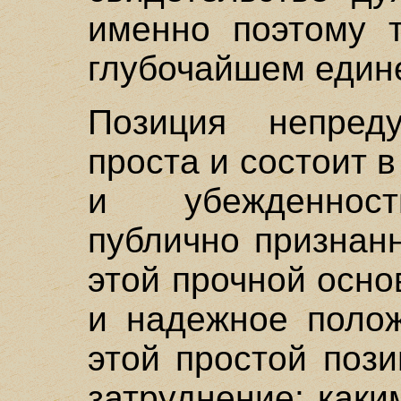
именно поэтому т
глубочайшем един
Позиция непреду
проста и состоит в
и убежденност
публично признан
этой прочной осно
и надежное полож
этой простой поз
затруднение: как