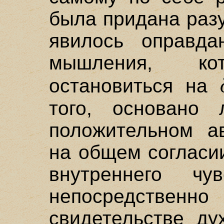
была придана раз
явилось оправда
мышления, к
остановиться на
того, основано
положительном ав
на общем согласи
внутреннего ч
непосредстве
свидетельстве ду