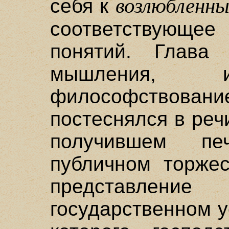
возлюбленн
себя к
соответствующее
понятий. Глава 
мышления, и
философствование
постеснялся в реч
получившем печ
публичном торжес
представлени
государственном у