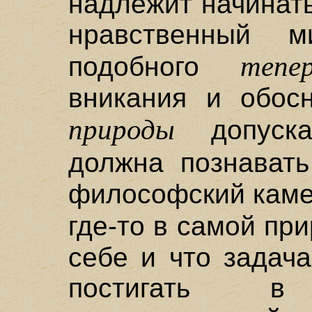
надлежит начинать
нравственный 
тепе
подобного
вникания и обосн
природы
допуска
должна познават
философский камен
где-то в самой пр
себе и что задач
постигать в