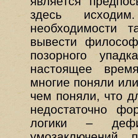
является предпос
здесь исходи
необходимости т
вывести философ
позорного упад
настоящее время
многие поняли или
чем поняли, что д
недостаточно фо
логики – деф
умозаключений, 