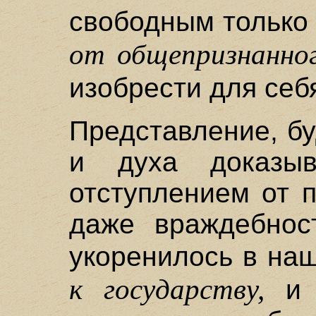
свободным только 
от общепризнанног
изобрести для себ
Представление, б
и духа доказы
отступлением от 
даже враждебнос
укоренилось в на
к государству,
и с