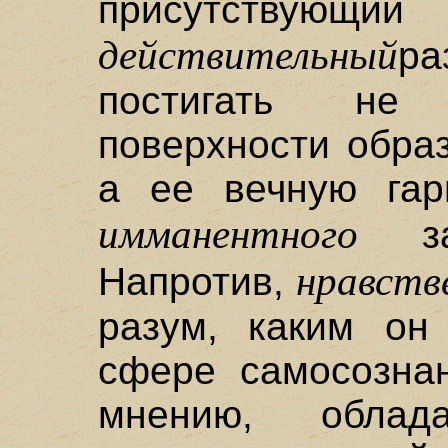
присутст
действительный
ра
постигать не
поверхности обра
а ее вечную гар
имманентного
зак
нравств
Напротив,
разум, каким он
сфере самосознан
мнению, облад