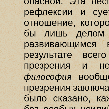
опасной. Эта бес
рефлексии и суе
отношение, котор
бы лишь делом 
развивающимся
результате всег
презрения и не
философия
вообще
презрения заключае
было сказано, ка
без особых усили