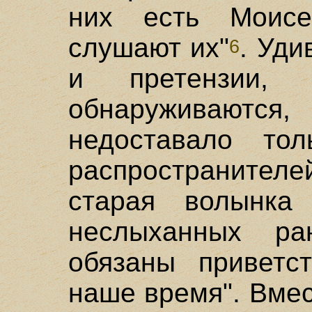
них есть Моисе
слушают их"
. Уди
6
и претензии,
обнаруживаютс
недоставало тол
распространител
старая волынк
неслыханных р
обязаны приветс
наше время". Вмес