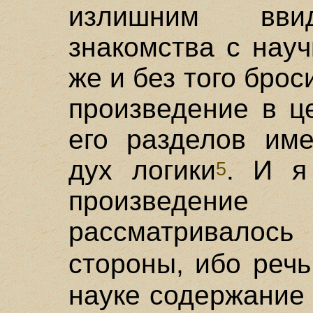
излишним ввид
знакомства с нау
же и без того броси
произведение в ц
его разделов им
дух логики
. И я
5
произведени
рассматривалось
стороны, ибо реч
науке содержание