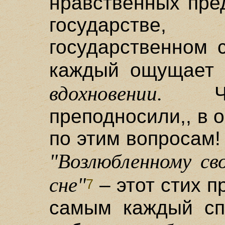
нравственных пре
государстве,
государственном с
каждый ощущает
вдохновении.
Чег
преподносили,, в 
по этим вопросам
"Возлюбленному св
сне"
– этот стих п
7
самым каждый сп