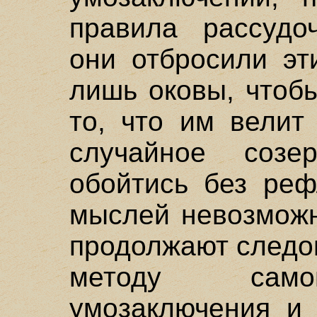
правила рассудоч
они отбросили эт
лишь оковы, чтоб
то, что им велит
случайное созе
обойтись без реф
мыслей невозможн
продолжают следо
методу самог
умозаключения и 