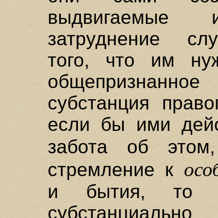
выдвигаемые
затруднение слу
того, что им ну
общепризнанн
субстанция право
если бы ими дейс
забота об это
осо
стремление к
и бытия, то 
субстанциально