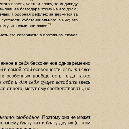
того власть, честь и славу, то индивиду
, выпавшее благодаря этому на его долю;
елью. Подобная рефлексия держится за
суетности субстанциального в них; это
55
тому, что сами они лакеи
.
меть его совершать: в противном случае
ванное в себя бесконечное одновременно
также
й в самой этой особенности, есть
их
особенных вообще есть тогда также
в себе и для себя сущее всеобщее
здесь
ся от него, могут ему соответствовать, но
нечто свободное.
Поэтому она не может
 моему благу, как и благу других (в этом
равому поступку.