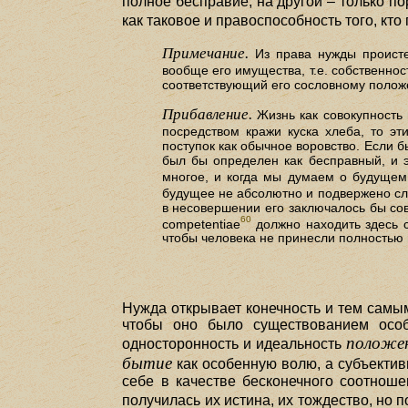
полное бесправие, на другой – только п
как таковое и правоспособность того, кто
Примечание.
Из права нужды происте
вообще его имущества, т.е. собственно
соответствующий его сословному полож
Прибавление.
Жизнь как совокупность 
посредством кражи куска хлеба, то эт
поступок как обычное воровство. Если б
был бы определен как бесправный, и э
многое, и когда мы думаем о будущем
будущее не абсолютно и подвержено сл
в несовершении его заключалось бы со
60
competentiae
должно находить здесь с
чтобы человека не принесли полностью в
Нужда открывает конечность и тем самым 
чтобы оно было существованием особ
положе
односторонность и идеальность
бытие
как особенную волю, а субъектив
себе в качестве бесконечного соотнош
получилась их истина, их тождество, но