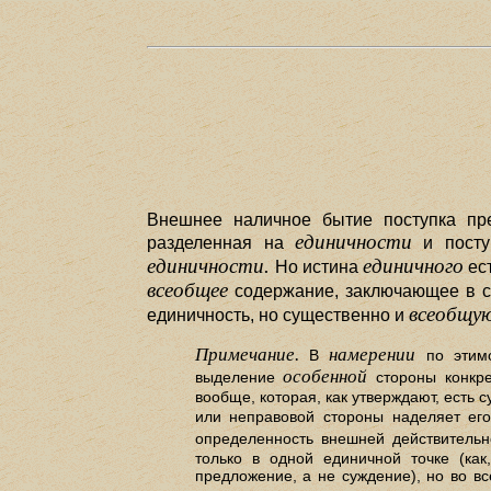
Внешнее наличное бытие поступка пре
единичности
разделенная на
и посту
единичности.
единичного
Но истина
ес
всеобщее
содержание, заключающее в се
всеобщу
единичность, но существенно и
Примечание.
намерении
В
по этимо
особенной
выделение
стороны конкре
вообще, которая, как утверждают, есть 
или неправовой стороны наделяет е
определенность внешней действительн
только в одной единичной точке (как
предложение, а не суждение), но во в