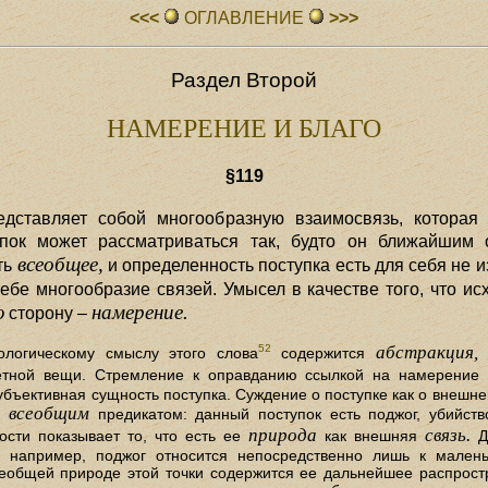
<<<
ОГЛАВЛЕHИЕ
>>>
Раздел Второй
НАМЕРЕНИЕ И БЛАГО
§119
дставляет собой многообразную взаимосвязь, которая 
пок может рассматриваться так, будто он ближайшим
всеобщее,
ть
и определенность поступка есть для себя не 
бе многообразие связей. Умысел в качестве того, что ис
ю
намерение.
сторону –
абстракция,
52
логическому смыслу этого слова
содержится
тной вещи. Стремление к оправданию ссылкой на намерение 
субъективная сущность поступка. Суждение о поступке как о внеш
всеобщим
го
предикатом: данный поступок есть поджог, убийств
природа
связь.
ости показывает то, что есть ее
как внешняя
Де
, например, поджог относится непосредственно лишь к малень
сеобщей природе этой точки содержится ее дальнейшее распрос