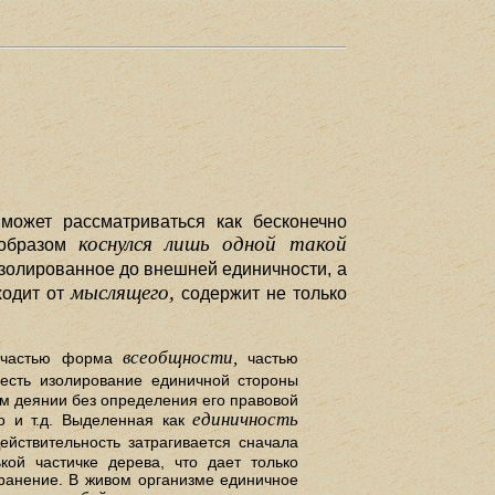
может рассматриваться как бесконечно
коснулся лишь одной такой
 образом
изолированное до внешней единичности, а
мыслящего,
ходит от
содержит не только
всеобщности,
частью форма
частью
есть изолирование единичной стороны
нем деянии без определения его правовой
единичность
о и т.д. Выделенная как
йствительность затрагивается сначала
кой частичке дерева, что дает только
транение. В живом организме единичное