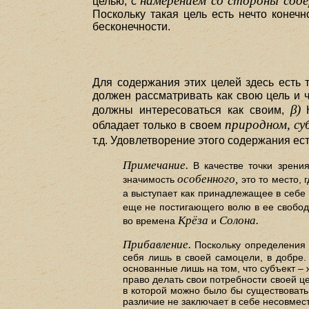
намерением со стороны сод
целью, с
Поскольку такая цель есть нечто конеч
бесконечности.
Для содержания этих целей здесь есть 
должен рассматривать как свою цель и 
β)
должны интересоваться как своим,
Н
природном, су
обладает только в своем
т.д. Удовлетворение этого содержания ес
Примечание.
В качестве точки зрени
особенного,
значимость
это то место, 
а выступает как принадлежащее в себе
еще не постигающего волю в ее свобод
Крёза
Солона.
во времена
и
Прибавление.
Поскольку определения 
себя лишь в своей самоцели, в добре.
основанные лишь на том, что субъект – 
право делать свои потребности своей це
в которой можно было бы существовать
различие не заключает в себе несовмес