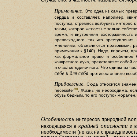
Примечание.
Это одна из самых превр
сердца и составляет, например, квин
поступки, стремясь возбудить интерес 
таким, которое желает не только собств
время, и внутренняя восторженность и
превосходного, так что преступлен
мнениями, объявляются правовыми, р
примечании к §140). Надо, впрочем, пр
как формальное право и особенное 
конкретного духа, представляет собой 
и счастье единичного. Что одним из ча
себе и для себя
противостоящего всеоб
Прибавление.
Сюда относится знамениты
58
necessite"
. Жизнь не необходима, есл
обувь бедным, то его поступок морален
Особенность
интересов природной вол
крайней опасности
находящаяся в
и в
необходимости (не как на справедливость