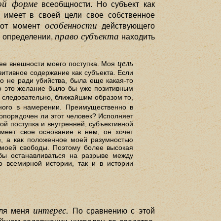
ой форме
всеобщности. Но субъект как
 имеет в своей цели свое собственное
особенности
этот момент
действующего
право субъекта
м определении,
находить
цель
ее внешности моего поступка. Моя
итивное содержание как субъекта. Если
о не ради убийства, была еще какая-то
то это желание было бы уже позитивным
 следовательно, ближайшим образом то,
ого в намерении. Преимущественно в
ропорядочен ли этот человек? Исполняет
ой поступка и внутренней, субъективной
имеет свое основание в нем; он хочет
е, а как положенное моей разумностью
 моей свободы. Поэтому более высокая
обы останавливаться на разрыве между
о всемирной истории, так и в истории
интерес.
для меня
По сравнению с этой