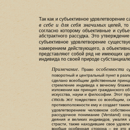
Так как и субъективное удовлетворение с
в себе и для себя значимых
целей, то
согласно которому объективные и субъе
абстрактного рассудка. Это утверждение
субъективное удовлетворение существуе
намерением действующего, а объектив
представляют собой ряд не имеющих цен
индивида по своей природе субстанциален
Примечание.
особенности
Право
су
поворотный и центральный пункт в раз
сделано всеобщим действенным принци
стремление индивида к вечному блажен
изложении как принцип гражданского об
искусства, науки и философии. Этот п
столь же
тождествен со всеобщим, ск
противоположности ему и создает таким
удовлетворением человеком собственн
рассудочное понимание (Verstand) соз
деяния и великих индивидов, умаляя 
страсти, также находившие свое удовлет
вообще особенная сторона – ее это в