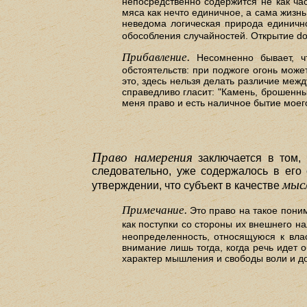
непосредственно содержится не как част
мяса как нечто единичное, а сама жизн
неведома логическая природа единично
обособления случайностей. Открытие dol
Прибавление.
Несомненно бывает, ч
обстоятельств: при поджоге огонь може
это, здесь нельзя делать различие межд
справедливо гласит: "Камень, брошенны
меня право и есть наличное бытие моег
Право намерения
заключается в том,
следовательно, уже содержалось в его 
мыс
утверждении, что субъект в качестве
Примечание.
Это право на такое пони
как поступки со стороны их внешнего н
неопределенность, относящуюся к влас
внимание лишь тогда, когда речь идет 
характер мышления и свободы воли и до