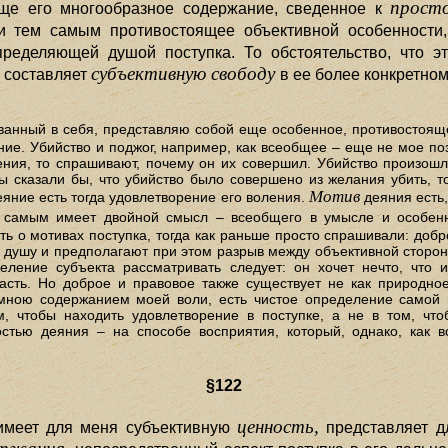
прост
бще его многообразное содержание, сведенное к
 тем самым противостоящее объективной особенности,
ределяющей душой поступка. То обстоятельство, что 
субъективную свободу
, составляет
в ее более конкретно
ванный в себя, представляю собой еще особенное, противостоящ
ие. Убийство и поджог, например, как всеобщее – еще не мое поз
ния, то спрашивают, почему он их совершил. Убийство произошл
ы сказали бы, что убийство было совершено из желания убить, 
Мотив
еяние есть тогда удовлетворение его воления.
деяния есть,
самым имеет двойной смысл – всеобщего в умысле и особенн
ь о мотивах поступка, тогда как раньше просто спрашивали: доб
 в душу и предполагают при этом разрыв между объективной сторон
еление субъекта рассматривать следует: он хочет нечто, что 
расть. Но доброе и правовое также существует не как природно
мною содержанием моей воли, есть чистое определение самой
м, чтобы находить удовлетворение в поступке, а не в том, чт
стью деяния – на способе восприятия, который, однако, как в
§122
ценность,
 имеет для меня субъективную
представляет 