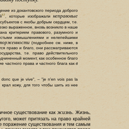
ение из докантовского периода доброго
неправовые
57
й
, которые изображали
субъектов с якобы добрым сердцем, т.е.
резко выраженное, вновь возникло в наше
ана критерием правового, разумного и
пустыми измышлениями и нелепейшими
торженности
(подробнее см. ниже, в
тся право и благо, они рассматриваются
сударства, т.е. право действительного
одчиненный момент, как особенное благо
в
е частного права и частного блага как
nc que je vive", – "je n'en vois pas la
 крал кожу, для того чтобы шить из нее
жизнь.
ичное существование как
Жизнь,
гого, может притязать на право крайней
чное поражение существования и тем самым