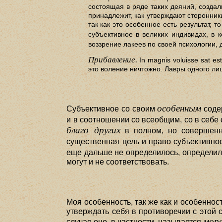
состоящая в ряде таких деяний, созда
принадлежит, как утверждают сторонники
так как это особенное есть результат, т
субъективное в великих индивидах, в 
воззрение лакеев по своей психологии, д
Прибавление.
In magnis voluisse sat est
это воление ничтожно. Лавры одного лиш
особенным
Субъективное со своим
соде
и в соотношении со всеобщим, со в себе
благо других
в полном, но совершенн
существенная цель и право субъективнос
еще дальше не определилось, определил
могут и не соответствовать.
Моя особенность, так же как и особенност
утверждать себя в противоречии с этой с
мора
случае оно, в частности, называется