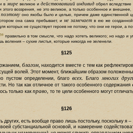
мире
действовавший индивид
ли в
великое и
обрел вследствие э
 этого воззрения, не это великое, а только особенное и внешнее
поэтому
о
оно якобы было и целью, причем даже единственной ц
не замечает
котором она сама пребывает, и
в ею же созданной 
ля которых не существует героев не потому, что они не герои, а по
56
правильно в том смысле, что надо хотеть великого; но надо и у
ь воления – сухие листья, которые никогда не зеленели.
§125
благом,
ржанием,
находится вместе с тем как рефлектиро
 сущей волей. Этот момент, ближайшим образом положенны
всех.
многих друг
о пустом определении, благо
Благо
ти. Но так как отличное от такого особенного содержания
право,
ось только как
то те цели особенного могут отличать
§126
ь других, есть вообще право лишь постольку, поскольку я –
воей субстанциальной основой, и намерение содействовать
льным намерением),
неп
не может служить оправданием