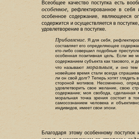
Всеобщее качество поступка есть воо
особенное,
рефлектированное в себя и
особенное содержание, являющееся оп
содержится и осуществляется в поступке
удовлетворение в поступке.
Прибавление.
Я для себя, рефлектиро
составляет его определяющее содержан
кто-либо совершил подобные преступле
особенная позитивная цель. Если же м
содержанием субъекта как такового, и д
моральным,
что называют
и оно тем 
новейшее время стали всегда спрашиват
ли он свой долг? Теперь хотят глядеть
стороной мотивов. Несомненно, опред
удовлетворить свое желание, свою ст
содержание; моя свобода, сделанная 
моральная точка зрения состоит в то
самосознанием человека и объективно
индивидов, имеет свои эпохи.
Благодаря этому особенному поступок