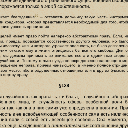
оражение единичного ограниченного существования свобод
этой
 поражается только в
собственности.
59
кает благодеяние
– оставлять должнику такую часть инструме
сти кредитора, которая представляется необходимой для того, что
ению уровень пропитания.
целей имеет право пойти наперекор абстрактному праву. Если, 
им, правда, поражается собственность другого человека, но бы
ы человеку, жизни которого угрожает опасность, не было дозволено 
тим отказом ему в жизни отрицалась бы вся его свобода. Для 
, мы должны принимать во внимание все эти единичные сторон
учайности. Поэтому только нужда непосредственно настоящего мож
вершение неправа, причем наивысшего, а именно полное отрицани
вое место, ибо в родственных отношениях или в других близких 
 жертву праву.
§128
случайность как права, так и блага, – случайность абстра
енного лица, и случайность сферы особенной воли 
ны
так, как она в них самих уже определена в понятии. Пр
ность в ее всеобъемлющей особенности сама есть наличное
ения воли с собой есть всеобщее свободы. Оба момента,
относительном
 пока еще находящиеся в
соотношении друг