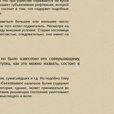
ак что при убийстве поражается не кусок
ершает субъективная рефлексия, которой
 состоит в том, что содержит подобные
я.
бавиться большее или меньшее число
ем того хотел поджигатель. Несмотря на
 виду внешние условия. Старая пословица
несчастью, следовательно, оно имеет на
известно
но было
его совершающему,
упка, как это можно назвать, состоит в
ов, сумасшедших и т.д. Но подобно тому
убъективное
наличное бытие содержит
которая, однако, может приниматься во
шь такие решающие состояния уничтожают
 мыслящего и волю.