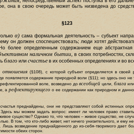
ержания,
непосредственный аспект поступка в его дальн
ное, она в свою очередь может быть низведена до средст
§123
α)
только
сама формальная деятельность – субъект напр
чему он должен споспешествовать; люди хотят действовать
о более определенным содержанием еще абстрактная 
бъективном наличном бытии,
в своих потребностях, скл
благо
счастье
ть
или
в их особенных определениях и во вс
отношения
я
(§108), с которой субъект определяется в своей 
где появляется содержание природной воли (§11); но здесь оно не 
всеобщей
блага
 рефлектированной воле, возведено до
цели,
ил
рефлектирующего
е, а
о ее содержании как природном и данном
счастья преднайдены, они не представляют собой истинных опре
 Здесь мы можем задать вопрос: имеет ли человек право ставит
живое существо? Однако то, что человек – живое существо, не случа
лью. В том, что кто-либо живет, нет ничего унизительного, и ему н
. Лишь возведение преднайденного до из-себя-творимого дает бо
тимости обеих сторон.