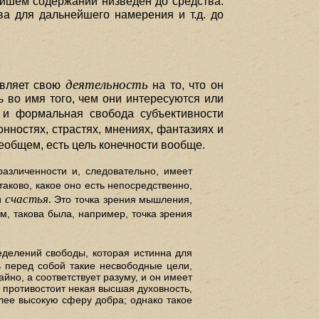
ейшем содержании низведен до средства.
ва для дальнейшего намерения и т.д. до
деятельность
авляет свою
на то, что он
 во имя того, чем они интересуются или
и формальная свобода субъективности
онностях, страстях, мнениях, фантазиях и
еобщем, есть цель конечности вообще.
различенности и, следовательно, имеет
таково, какое оно есть непосредственно,
счастья.
и
Это точка зрения мышления,
, такова была, например, точка зрения
делений свободы, которая истинна для
ь перед собой такие несвободные цели,
йно, а соответствует разуму, и он имеет
е противостоит некая высшая духовность,
лее высокую сферу добра; однако такое