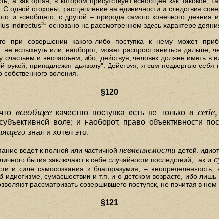
ь, а как орган, в котором присутствует всеобщее как таковое, т
ь. С одной стороны, расщепление на единичности и следствия сов
го и всеобщего, с другой – природа самого конечного деяния и
53
us indirectus
основано на рассмотренном здесь характере деяни
то при совершении какого-либо поступка к нему может при
т не вспыхнуть или, наоборот, может распространиться дальше, ч
у счастьем и несчастьем, ибо, действуя, человек должен иметь в
й рукой, принадлежит дьяволу". Действуя, я сам подвергаю себя 
о собственного воления.
§120
всеобщее
в себе,
 что
качество поступка есть не только
субъективной воле; и наоборот, право объективности пост
лящего
знал и хотел это.
невменяемости
мание ведет к полной или частичной
детей, идиот
с
аличного бытия заключают в себе случайности последствий, так и
ти и силе самосознания и благоразумия, – неопределенность, 
об идиотизме, сумасшествии и т.п. и о детском возрасте, ибо ли
зволяют рассматривать совершившего поступок, не почитая в нем
§121