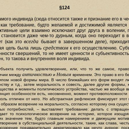
§124
амого индивида (сюда относится также и признание его в ч
 как требование, будто желаемой и достижимой является л
ктивные цели взаимно исключают друг друга в волении,
 становится даже чем-то дурным, когда оно переходит в в
всегда
т (как это
бывает в завершенном деле), приходит
средством
ная цель была лишь
к его осуществлению. Суб
ности свершений, то не имеет ценности и субъективность 
, то такова и внутренняя воля индивида.
бъекта получить удовлетворение, или, что то же самое, пра
античностью
Новым
личии между
и
временем. Это право в его бе
пом новой формы мира. В число ближайших его форм входят лю
ству и т.д., затем моральность и совесть, далее другие формы,
щества и моменты политического устройства, частью же вообще в
ринцип особенности есть, несомненно, момент противоположности
оль отличен от него. Но абстрактная рефлексия фиксирует этот 
 образом воззрение на моральность, согласно которому она сущест
ых потребностей, – выставляет требование: делать с отвращен
дает то психологическое воззрение на историю, которое изощря
их значение тем, будто главным намерением и движущим мотив
ворение в субстанциальной деятельности, такие, как слава, чест
оззрение предварительно декретировало как нечто дурное; поск