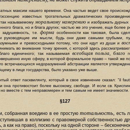
атных максим нашего времени. Она частью ведет свое происхожд
тэссенцию известных трогательных драматических произведени
моральному намерению
к так называемому
и изображать дурных 
енного блага, но и блага других; частью же это учение, еще более 
форма
 задушевность, т.е.
особенности как таковая, была сдел
ия и руководящие им мысли, будь они даже самыми грубыми, 
вос
азумными и превосходными потому, что они идут из души и
инимать во внимание точку зрения, с которой здесь рассматриваю
всеобщая польза, благо
благо единичного; так называемая
го
совершенно иную сферу, в которой формальное право – такой же п
сто встречающихся недоразумений абстракции является утверждени
щему в лице государства, было указано уже выше.
й ответ пасквилянту, который в свое извинение сказал: "il faut do
и она противостоит более высокому, свободе. И если св. Криспин
, но вместе с тем неправомерен и тем самым не имеет значимости.
§127
тотальность,
и, собранная воедино в ее простую
есть л
ступившая в коллизию с правомерной собственностью дру
, а как на право), поскольку на одной стороне – бесконе