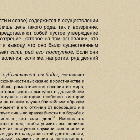
ести и славе) содержится в осуществлении
ишь цель такого рода, так и воззрение,
 представляют собой пустое утверждение
оззрение, которое на том основании, что
 к выводу, что оно было существенным
есть ряд его поступков.
ъект
Если они
воления; если же. напротив, ряд деяний
субъективной свободы,
во
составляет
сконечности высказано в христианстве и
бовь, романтическое восприятие мира,
 которые частью выступят в дальнейшем
ыступают в истории, особенно в истории
 и во всяком случае ближайшим образом
момент в его отличии от всеобщего и в
вует лишь во враждебности и в борьбе с
54
ием то, что велит долг
. Именно это
ется в том, чтобы унизить все великие
ом их поступков служили склонности и
ь и другие следствия этой деятельности,
ольку великие деяния и деятельность,