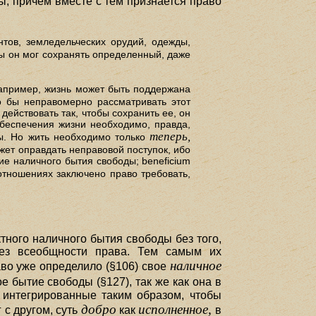
ы, причем вместе с тем признается право
нтов, земледельческих орудий, одежды,
бы он мог сохранять определенный, даже
например, жизнь может быть поддержана
ло бы неправомерно рассматривать этот
действовать так, чтобы сохранить ее, он
обеспечения жизни необходимо, правда,
теперь,
ы. Но жить необходимо только
ет оправдать неправовой поступок, ибо
е наличного бытия свободы; beneficium
отношениях заключено право требовать,
ктного наличного бытия свободы без того,
без всеобщности права. Тем самым их
наличное
аво уже определило (§106) свое
 бытие свободы (§127), так же как она в
 интегрированные таким образом, чтобы
добро
исполненное,
 с другом, суть
как
в