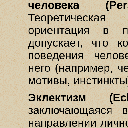
человека (Pers
Теоретическа
ориентация в пе
допускает, что к
поведения челов
него (например, ч
мотивы, инстинкты
Эклектизм (Ecle
заключающаяся 
направлении лично