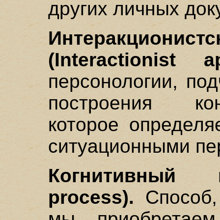
других личных до
Интеракцион
(Interactionist a
персонологии, по
построения ко
которое определя
ситуационными пе
Когнитивный п
process).
Способ, 
мы приобретаем