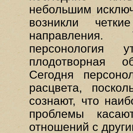
небольшим исключ
возникли четки
направления
персонология 
плодотворная об
Сегодня персонол
расцвета, поско
сознают, что наи
проблемы каса
отношений с друг