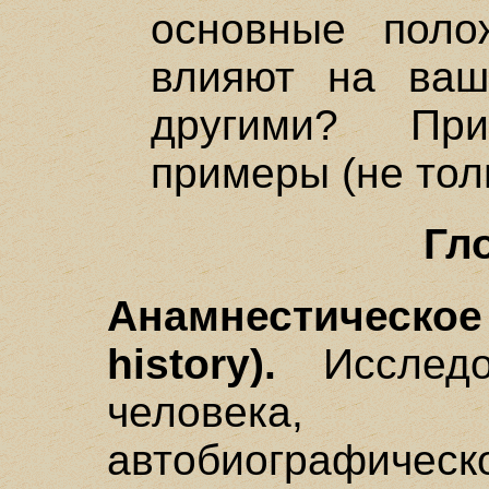
основные поло
влияют на ваш
другими? При
примеры (не толь
Гл
Анамнестическое
history).
Исследо
человека, 
автобиографич