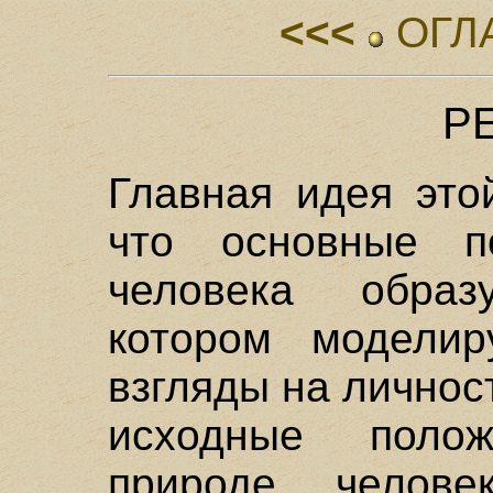
<<<
ОГЛ
Р
Главная идея это
что основные п
человека обра
котором моделир
взгляды на личнос
исходные поло
природе челове