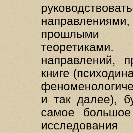
руководство
направления
прошлыми 
теоретикам
направлений, п
книге (психодин
феноменологиче
и так далее), б
самое большое
исследования