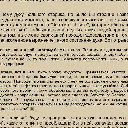
ному духу больного старика, но было бы странно назва
е, для того момента, на всю совокупность жизни. Нескольк
нию существительного "Je-m'en-fichisme", которое обозн
 суета сует" – обычное слово в устах таких людей при все
антом, на склоне своих дней находил удовольствие в том,
еликолепное выражение такого состояния духа. Вот отрыво
еерия, до которой никакому богу нет дела. Поэтому мы должны так 
роигрыше. Следует прислушиваться к голосам свыше, но так, чтобы
ьно пустая вещь, то люди догмы окажутся легкомысленными, а л
ми мудрецами.
 всему, вот в чем, быть может, мудрость. Предаваться, смотря 
инственное средство быть уверенным, что хотя временами не оши
говорит Природе, что мы считаемся с ней не больше, чем она с нам
каю, чтобы о философии можно говорить иначе, как с улыбкой. Д
себя ноту иронии. Таким образом мы ответим тому, кому следует,
одходят к современным настроениям слова св. Августина:
Domine, 
едвечный почувствовал, что, если мы и принимаем его издевател
жностью потерять награду за нашу добродетель; но мы не хотим 
 рассчитывали" [
5
].
ом "религия" будут извращены, если такую возведенну
я", какие оттенки не преобладали бы в ней, означает всегд