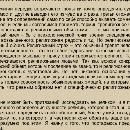
лигии нередко встречаются попытки точно определить су
ости, другие выводят его из чувства страха, третьи отож
зие этих определений само по себе способно вызвать сомн
ое; и если мы согласимся понимать термин "религиозное ч
 порождаются религиозными объектами, – то мы признаем
орый имел – бы с психологической точки зрения специфиче
о возвышенного, религиозная радость и т.д. Но религиоз
ный объект. Религиозный страх – это обычный трепет чело
 возвышенного – это то особое содрогание, какое мы испыт
рождается мыслью о присутствии сверхъестественного. 
ереживаются религиозными людьми. Так как всякое конк
ий объект, которым последнее вызвано, то и религиозное 
онкретных чувствований. Но нет никакого основания у
лементарная эмоция, присущая каждому религиозному пере
ть только совокупность обыкновенных эмоций, на которы
тить, что равным образом нет и специфических религиозны
 не может быть притязаний исследовать ее целиком, и я 
ченного определения сущности религии, которое я стал бы о
екции
, определить свой собственный, более узкий взгляд 
кажу то, на которое я в частности хочу обратить ваше в
я разумею под этим. Я начну с того, что постараюсь пред
и.