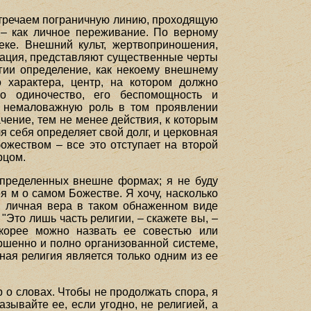
встречаем пограничную линию, проходящую
й – как личное переживание. По верному
еке. Внешний культ, жертвоприношения,
изация, представляют существенные черты
гии определение, как некоему внешнему
 характера, центр, на котором должно
го одиночество, его беспомощность и
ет немаловажную роль в том проявлении
ачение, тем не менее действия, к которым
я себя определяет свой долг, и церковная
ожеством – все это отступает на второй
рцом.
 определенных внешне формах; я не буду
я м о самом Божестве. Я хочу, насколько
я, личная вера в таком обнаженном виде
"Это лишь часть религии, – скажете вы, –
скорее можно назвать ее совестью или
ершенно и полно организованной системе,
чная религия является только одним из ее
р о словах. Чтобы не продолжать спора, я
зывайте ее, если угодно, не религией, а