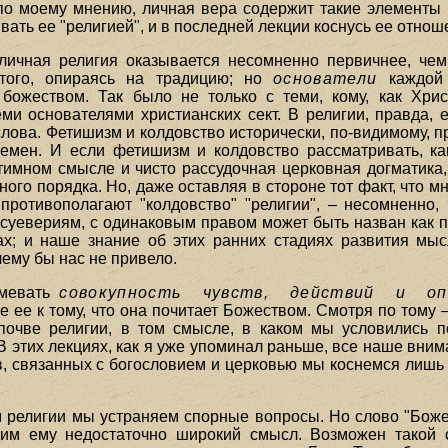
 по моему мнению, личная вера содержит такие элементы 
вать ее "религией", и в последней лекции коснусь ее отнош
ичная религия оказывается несомненно первичнее, чем 
того, опираясь на традицию; но
основатели
каждой 
божеством. Так было не только с теми, кому, как Хрис
еми основателями христианских сект. В религии, правда, 
 слова. Фетишизм и колдовство исторически, по-видимому, 
емен. И если фетишизм и колдовство рассматривать, как
нтимном смысле и чисто рассудочная церковная догматика
ого порядка. Но, даже оставляя в стороне тот факт, что 
противополагают "колдовство" "религии", – несомненно, 
 суевериям, с одинаковым правом может быть назван как п
ах; и наше знание об этих ранних стадиях развития мыс
чему бы нас не привело.
умевать
совокупность чувств, действий и о
ее к тому, что она почитает Божеством. Смотря по тому 
очве религии, в том смысле, в каком мы условились п
В этих лекциях, как я уже упоминал раньше, все наше вни
 связанных с богословием и церковью мы коснемся лишь с
елигии мы устраняем спорные вопросы. Но слово "Божес
м ему недостаточно широкий смысл. Возможен такой с