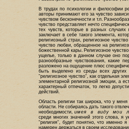
В трудах по психологии и философии ре
авторы принимают его за чувство зависим
чувством бесконечности и т.п. Разнообра
чувство представляет нечто специфическ
тех чувств, которые в разных случаях
заключает в себе такого элемента, кот
религиозный страх, религиозное чувств
чувство любви, обращенное на религиоз
божественной кары. Религиозное чувство
ущелье, только в данном случае оно по
разнообразные чувствования, какие п
разложено на ощущение плюс специфическ
быть выделено из среды всех других к
"религиозное чувство", как отдельная э
элементарной религиозной эмоции, а ес
характерный отпечаток, то легко допус
действий.
Область религии так широка, что у меня
области. Не собираясь дать такого отвле
необходимости,
имея в виду мои л
среди многих значений этого слова, я у
"религия", будет понятно, что именно 
намерен держаться в своем исследовани