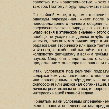
совестью, или нравственностью, – хотя
таковой. Поэтому я буду продолжать назы
По крайней мере, в одном отношении л
однажды учрежденная, живет после э
непосредственного личного общения с 
сверхчеловеческая природа, но и со вс
благочестия в этическом значении этого
вообще не уходит так далеко вглубь вр
конечно, признать, что личная вера в и
образования вторичного или даже третичн
и Фрэзер, с особенной настойчивостью 
колдовству, фетишизму и всяким грубым
наукой. Спор опять идет только о слов
продолжение этого спора все равно ни к 
Итак, условимся под религией подраз
содержанием устанавливается отношение 
или воплощенным в обрядность, – на п
философия или церковная организация. 
личным религиозным опытом, и вопросов,
интересах нашей главной задачи.
Принятым нами условным определением р
если в нашем определении мы придади