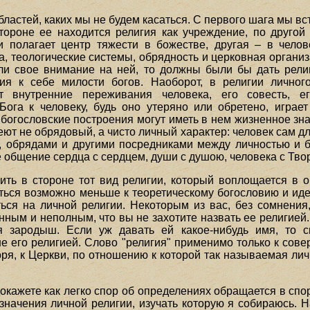
областей, каких мы не будем касаться. С первого шага мы 
тороне ее находится религия как учреждение, по друго
и полагает центр тяжести в божестве, другая – в челов
а, теологические системы, обрядность и церковная орган
ли свое внимание на ней, то должны были бы дать рели
я к себе милости богов. Наоборот, в религии личного
ют внутренние переживания человека, его совесть, е
Бога к человеку, будь оно утеряно или обретено, игра
 богословские построения могут иметь в нем жизненное зн
еют не обрядовый, а чисто личный характер: человек сам дл
 обрядами и другими посредниками между личностью и б
 общение сердца с сердцем, души с душою, человека с Тво
ить в стороне тот вид религии, который воплощается в
ться возможно меньше к теоретическому богословию и иде
ться на личной религии. Некоторым из вас, без сомнени
ным и неполным, что вы не захотите назвать ее религией. 
 зародыш. Если уж давать ей какое-нибудь имя, то 
не его религией. Слово "религия" применимо только к сов
оря, к Церкви, по отношению к которой так называемая ли
окажете как легко спор об определениях обращается в спо
начения личной религии, изучать которую я собираюсь. На