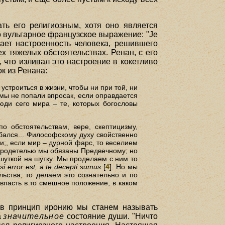
ть его религиозным, хотя оно является
о вульгарное французское выражение: "Je
ачает настроенность человека, решившего
х тяжелых обстоятельствах. Ренан, с его
 что изливал это настроение в кокетливо
к из Ренана:
устроиться в жизни, чтобы ни при той, ни
 мы не попали впросак, если оправдается
юди сего мира – те, которых богословы
по обстоятельствам, вере, скептицизму,
бался... Философскому духу свойственно
и;, если мир – дурной фарс, то веселием
обродетелью мы обязаны Предвечному; но
 шуткой на шутку. Мы проделаем с ним то
si error est, а te decepti sumus
[
4
]. Но мы
ьства, то делаем это сознательно и по
впасть в то смешное положение, в каком
ю в принцип иронию мы станем называть
а
значительное
состояние души. "Ничто