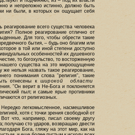
ствуют и подчиняют, из – под их власти
енно и непреложно истинно, должно быть
ни ни были, в которых он ощущает себя
ть реагирование всего существа человека
лигия? Полное реагирование отлично от
ыденные. Для того, чтобы обрести такие
предвечного бытия, – будь оно благим или
оторое в той или иной степени доступно
ндивидуальных особенностей их душевного
честие, то богохульство, то восторженную
ие нашего существа на это мироощущение
 же нельзя назвать такое реагирование,
ннего понимания слова "религия", такие
быть отнесены к
широкой области
ния. "Он верит в Не-Бога и поклоняется
тический пыл; и самые ярые противники
личаются от религиозных.
я. Нередко легкомысленное, насмешливое
лигией, хотя с точки зрения свободной от
Вот что, например, писал своему другу
ца; получаю сто ударов, возвращаю двести
агодаря Бога, гляжу на этот мир, как на
пустым, и еще более пустым к исходу всех