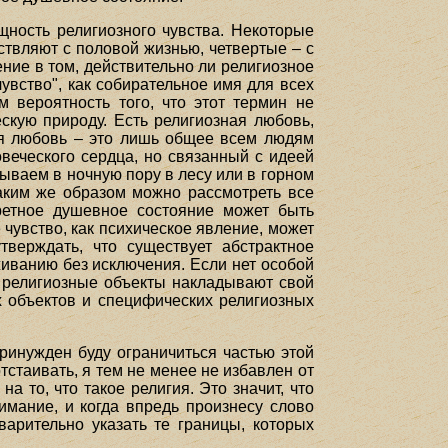
щность религиозного чувства. Некоторые
ествляют с половой жизнью, четвертые – с
ение в том, действительно ли религиозное
увство", как собирательное имя для всех
 вероятность того, что этот термин не
скую природу. Есть религиозная любовь,
ная любовь – это лишь общее всем людям
веческого сердца, но связанный с идеей
ываем в ночную пору в лесу или в горном
Таким же образом можно рассмотреть все
ретное душевное состояние может быть
чувство, как психическое явление, может
тверждать, что существует абстрактное
живанию без исключения. Если нет особой
е религиозные объекты накладывают свой
х объектов и специфических религиозных
принужден буду ограничиться частью этой
тстаивать, я тем не менее не избавлен от
на то, что такое религия. Это значит, что
нимание, и когда впредь произнесу слово
варительно указать те границы, которых