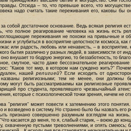
орым принадлежит высшее бытие и могущество. Они господ
равды. Отсюда – то, что превыше всего, что могуществ
овека надо считать такие переживания его, каковы бы о
за собой достаточное основание. Ведь всякая религия ес
ть, что полное реагирование человека на жизнь есть ре
сепоглощающие переживания не похожи на привычные и об
изни и углубиться в восприятие целостности космоса, как 
ас или радость, любовь или ненависть, – в восприятие, к
ского бытия различно у разных людей, в зависимости от и
 оно внушает то бодрую энергию, то беззаботность, то благо
ьное, смутное, часто даже бессознательное реагирован
ос: "Каков тот мир, в котором нам суждено жить?" Почему
идуален, нашей
религией
? Если исходить от односторо
ь названы религиозными; тем не менее, они должны 
этому могут быть рассматриваемы как религиозные проявле
варищей про студента, проявлявшего чрезвычайный атеис
ния, которые с психологической точки зрения, ничем не от
ва "религия" может повести к затемнению этого поняти
 и возведено в систему. Но странно было бы назвать его ре
ть признано совершенно разумным взглядом на жизнь. 
 "Что касается до меня, то я, слабый старик, – воюю до кон
, охваченную пустыми треволнениями, и опять смеюсь; бл
гической... К исходу дня все становится незначительным и 