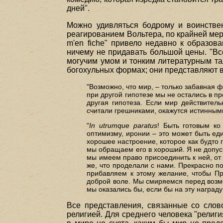
дней".
Можно удивляться бодрому и воинствен
реагированием Вольтера, по крайней мер
m'en fiche" привело недавно к образова
ничему не придавать большой цены. "Все
могучим умом и тонким литературным тал
богохульных формах; они представляют в
"Возможно, что мир, – только забавная ф
при другой гипотезе мы не остались в п
другая гипотеза. Если мир действител
считали грешниками, окажутся истинны
"
In utrumque paratus
! Быть готовым ко
оптимизму, иронии – это может быть ед
хорошее настроение, которое как будто 
мы обращаем его в хороший. Я не допус
мы имеем право присоединить к ней, от 
же, что проделали с нами. Прекрасно п
прибавляем к этому желание, чтобы Пр
доброй воле. Мы смиряемся перед возмо
мы оказались бы, если бы на эту награду
Все представления, связанные со слов
религией. Для среднего человека "религи