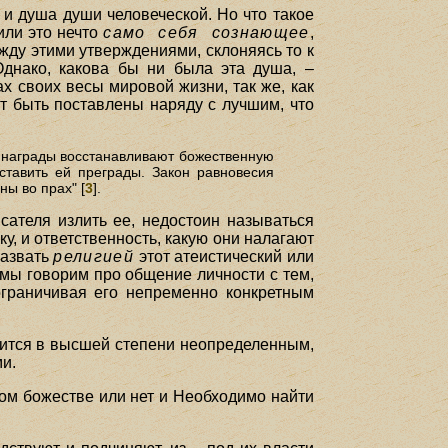
 и душа души человеческой. Но что такое
или это нечто
само себя сознающее
,
жду этими утверждениями, склоняясь то к
Однако, какова бы ни была эта душа, –
х своих весы мировой жизни, так же, как
т быть поставлены наряду с лучшим, что
й награды восстанавливают божественную
ставить ей преграды. Закон равновесия
ны во прах" [
3
].
ателя излить ее, недостоин называться
у, и ответственность, какую они налагают
назвать
религией
этот атеистический или
 мы говорим про общение личности с тем,
ограничивая его непременно конкретным
овится в высшей степени неопределенным,
ми.
ном божестве или нет и Необходимо найти