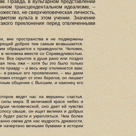
зм. Правда, в вульгарном представлении
енном трансцендентальном идеализме, –
ожество, не сверхчеловеческая личность,
дметом культа в этом учении. Значение
и такого преклонения перед отвлеченными
ни, вне пространства и не подвержены
ворящий доброе тем самым возвышается.
им обращается к праведности. Человек,
я в человека вместе со Справедливостью.
ти. Все скрытое в душе рано или поздно
ая тень лжи – хотя бы это было только
е правду – и весь мир откликнется вам;
 – в разных его проявлениях, – мы даем
овек отходит от этих берегов, он лишает
тупным общение с Высшим, и наконец его
оторое ведет нас на вершины счастья.
е силы мира. В величавой красе небес и
души человеческой, оно дает ей чувство
 голосу свыше, он ищет великих и добрых
го будет расти и укрепляться. Чем более
ханно свежа для нас мудрость древности,
имя начертано вечными буквами в истории