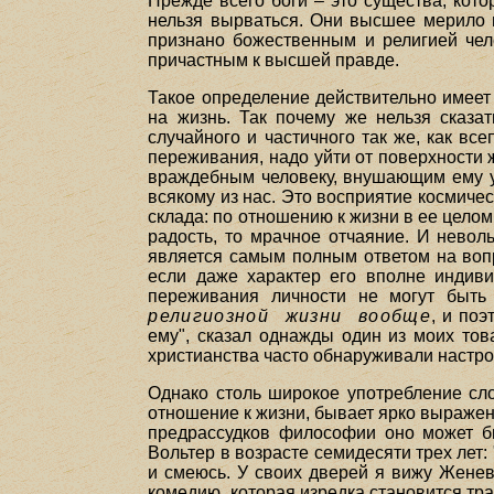
Прежде всего боги – это существа, кот
нельзя вырваться. Они высшее мерило п
признано божественным и религией чел
причастным к высшей правде.
Такое определение действительно имеет 
на жизнь. Так почему же нельзя сказа
случайного и частичного так же, как в
переживания, надо уйти от поверхности ж
враждебным человеку, внушающим ему уж
всякому из нас. Это восприятие космиче
склада: по отношению к жизни в ее целом
радость, то мрачное отчаяние. И невол
является самым полным ответом на вопр
если даже характер его вполне индив
переживания личности не могут быт
религиозной жизни вообще
, и по
ему", сказал однажды один из моих то
христианства часто обнаруживали настрое
Однако столь широкое употребление сло
отношение к жизни, бывает ярко выражено
предрассудков философии оно может бы
Вольтер в возрасте семидесяти трех лет:
и смеюсь. У своих дверей я вижу Женеву
комедию, которая изредка становится тра