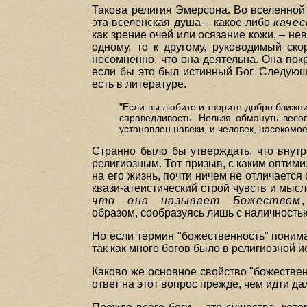
Такова религия Эмерсона. Во вселенной 
эта вселенская душа – какое-либо
каче
как зрение очей или осязание кожи, – н
одному, то к другому, руководимый ск
несомненно, что она деятельна. Она пок
если бы это был истинный Бог. Следующ
есть в литературе.
"Если вы любите и творите добро ближн
справедливость. Нельзя обмануть весо
установлен навеки, и человек, насекомо
Странно было бы утверждать, что внут
религиозным. Тот призыв, с каким оптими
на его жизнь, почти ничем не отличаетс
квази-атеистический строй чувств и мыс
что она называет Божеством
образом, сообразуясь лишь с наличность
Но если термин "божественность" понима
так как много богов было в религиозной 
Каково же основное свойство "божествен
ответ на этот вопрос прежде, чем идти д