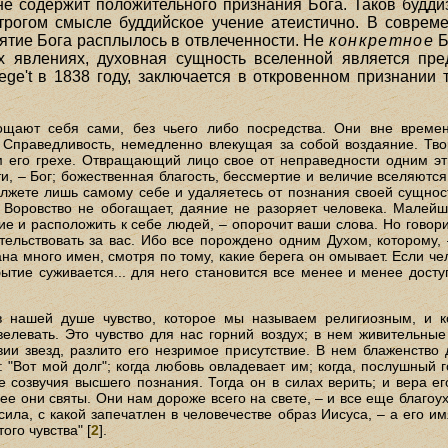
 не содержит положительного признания Бога. Таков будди
строгом смысле буддийское учение атеистично. В соврем
ятие Бога расплылось в отвлеченности. Не
конкретное
Б
 явлениях, духовная сущность вселенной является пре
lege't в 1838 году, заключается в откровенном признани
лощают себя сами, без чьего либо посредства. Они вне време
 Справедливость, немедленно влекущая за собой воздаяние. Т
 его грехе. Отвращающий лицо свое от неправедности одним эт
и, – Бог; божественная благость, бессмертие и величие вселяютс
 лжете лишь самому себе и удаляетесь от познания своей сущнос
. Воровство не обогащает, даяние не разоряет человека. Малейш
е и расположить к себе людей, – опорочит ваши слова. Но говорит
тельствовать за вас. Ибо все порождено одним Духом, которому,
а много имен, смотря по тому, какие берега он омывает. Если чел
ытие суживается... для него становится все менее и менее дос
в нашей душе чувство, которое мы называем религиозным, и к
велевать. Это чувство для нас горний воздух; в нем живительны
ии звезд, разлито его незримое присутствие. В нем блаженство 
: "Вот мой долг"; когда любовь овладевает им; когда, послушный
е созвучия высшего познания. Тогда он в силах верить; и вера е
лее они святы. Они нам дороже всего на свете, – и все еще благоу
сила, с какой запечатлен в человечестве образ Иисуса, – а его 
ого чувства" [
2
].