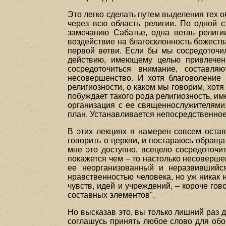
Это легко сделать путем выделения тех 
через всю область религии. По одной с
замечанию Сабатье, одна ветвь религи
воздействие на благосклонность божеств
первой ветви. Если бы мы сосредоточи
действию, имеющему целью привлечени
сосредоточиться внимание, составля
несовершенство. И хотя благоволение 
религиозности, о каком мы говорим, хотя
побуждает такого рода религиозность, им
организация с ее священнослужителями,
план. Устанавливается непосредственное
В этих лекциях я намерен совсем остав
говорить о церкви, и постараюсь обраща
мне это доступно, всецело сосредоточи
покажется чем – то настолько несовершен
ее неорганизованный и неразвившийся
нравственностью человека, но уж никак 
чувств, идей и учреждений, – короче гов
составных элементов".
Но высказав это, вы только лишний раз д
соглашусь принять любое слово для обоз