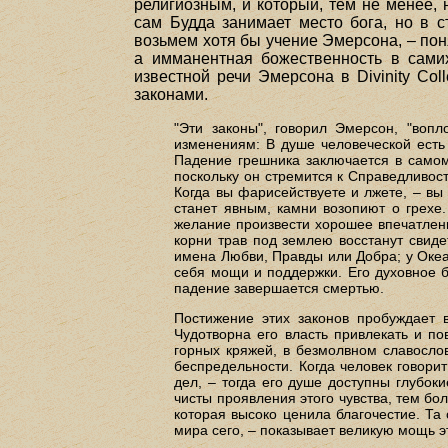
религиозным, и который, тем не менее,
сам Будда занимает место бога, но в 
возьмем хотя бы учение Эмерсона, – пон
а имманентная божественность в самих
известной речи Эмерсона в Divinity Col
законами.
"Эти законы", говорил Эмерсон, "воп
изменениям: В душе человеческой есть
Падение грешника заключается в самом
поскольку он стремится к Справедливост
Когда вы фарисействуете и лжете, – вы
станет явным, камни возопиют о грехе
желание произвести хорошее впечатлени
корни трав под землею восстанут свиде
имена Любви, Правды или Добра; у Океан
себя мощи и поддержки. Его духовное б
падение завершается смертью.
Постижение этих законов пробуждает 
Чудотворна его власть привлекать и по
горных кряжей, в безмолвном славослов
беспредельности. Когда человек говорит
дел, – тогда его душе доступны глубоки
чисты проявления этого чувства, тем бо
которая высоко ценила благочестие. Та 
мира сего, – показывает великую мощь эт