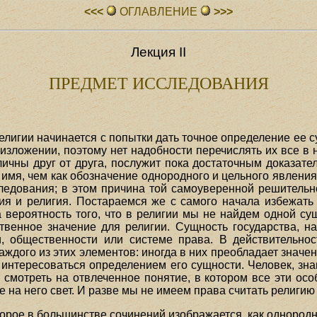
<<<
ОГЛАВЛЕHИЕ
>>>
Лекция II
ПРЕДМЕТ ИССЛЕДОВАНИЯ
игии начинается с попытки дать точное определение ее с
изложении, поэтому нет надобности перечислять их все в н
тличны друг от друга, послужит пока достаточным доказате
 имя, чем как обозначение однородного и цельного явления
дования; в этом причина той самоуверенной решительно
я и религия. Постараемся же с самого начала избежать 
вероятность того, что в религии мы не найдем одной сущ
венное значение для религии. Сущность государства, на
и, общественности или системе права. В действительнос
аждого из этих элементов: иногда в них преобладает значени
ет интересоваться определением его сущности. Человек, з
 смотреть на отвлеченное понятие, в котором все эти особ
на него свет. И разве мы не имеем права считать религию
оторое в большинстве сочинений изображается, как однород