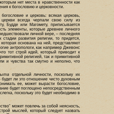
которым нет места в нравственности как
ения к богословию и церковности.
богословие и церковь: всякая церковь,
церкви всегда черпали свою силу из
ту, Будде или Магомету, приписывается
есть элементы, которые древнее личного
предшествовали личной вере, – последняя
 стадии развития религии, то придется,
, которая основана на ней, представляют
многие антропологи, как например Джевонс
что тот строй идей, который приводит к
римитивной религией, так и примитивной
ли и чувства так смутно и неполно, что
пыта
отдельной личности, поскольку их
– будет ли это отношение чисто духовным
онимать ее, может вырасти богословие,
мание будет поглощено непосредственным
легка, поскольку это будет необходимо в
тво" может повлечь за собой неясность,
трой мыслей, который следует назвать