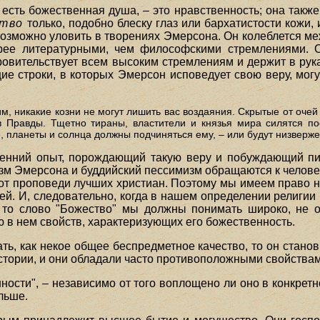
есть божественная душа, – это нравственность; она также
ство
только, подобно блеску глаз или бархатистости кожи, 
евозможно уловить в творениях Эмерсона. Он колеблется ме
орее литературными, чем философскими стремлениями. 
ровительствует всем высоким стремлениям и держит в рука
ие строки, в которых Эмерсон исповедует свою веру, могу
им, никакие козни не могут лишить вас воздаяния. Скрытые от оче
в Правды. Тщетно тираны, властители и князья мира силятся по
е, планеты и солнца должны подчиняться ему, – или будут низверже
ренний опыт, порождающий такую веру и побуждающий пис
зм Эмерсона и буддийский пессимизм обращаются к человек
я от проповеди лучших христиан. Поэтому мы имеем право 
лей. И, следовательно, когда в нашем определении религии
, то слово "Божество" мы должны понимать широко, не 
ю в нем свойств, характеризующих его божественность.
ть, как некое общее беспредметное качество, то он стан
истории, и они обладали часто противоположными свойства
ности", – независимо от того воплощено ли оно в конкрет
альше.