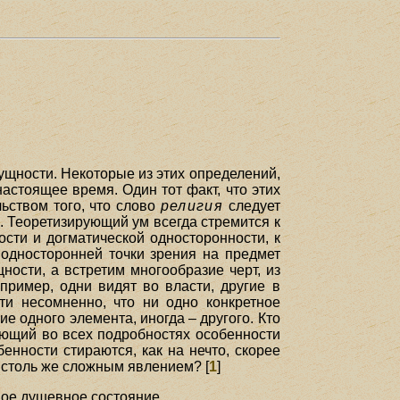
ущности. Некоторые из этих определений,
астоящее время. Один тот факт, что этих
льством того, что слово
религия
следует
. Теоретизирующий ум всегда стремится к
сти и догматической односторонности, к
односторонней точки зрения на предмет
ности, а встретим многообразие черт, из
пример, одни видят во власти, другие в
ти несомненно, что ни одно конкретное
е одного элемента, иногда – другого. Кто
нающий во всех подробностях особенности
енности стираются, как на нечто, скорее
 столь же сложным явлением? [
1
]
ное душевное состояние.