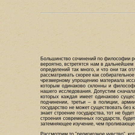
Большинство сочинений по философии рел
вероятно, встретятся нам в дальнейшем 
определений так много, и что они так о
рассматривать скорее как собирательное
чрезмерному упрощению материала иссле
которым одинаково склонны и философи
нашего исследования. Допустим сначала 
которых каждая имеет одинаково сущест
подчинении, третьи – в полиции, арми
государство не может существовать без к
знает строение государства, тот не буд
строения современных государств, будет
затемняющее изучение, чем проливающее 
Рассмотрим то "религиозное чувство", к