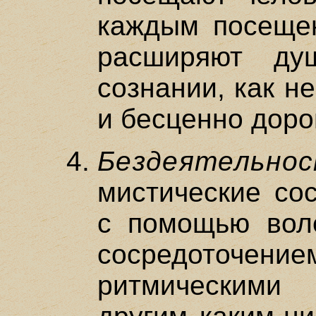
каждым посеще
расширяют ду
сознании, как н
и бесценно доро
Бездеятельн
мистические со
с помощью воле
сосредоточ
ритмическими