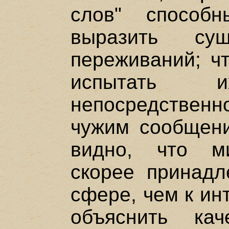
слов" способ
выразить су
переживаний; чт
испытать
непосредственно
чужим сообщени
видно, что ми
скорее принадл
сфере, чем к ин
объяснить ка