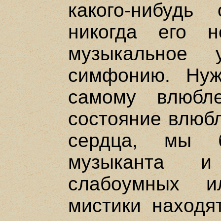
какого-нибудь
никогда его 
музыкальное 
симфонию. Нуж
самому влюбл
состояние влюбл
сердца, мы б
музыканта и
слабоумных и
мистики находят