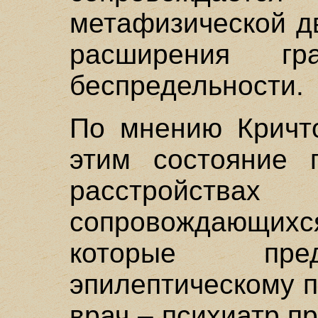
метафизической д
расширения г
беспредельности.
По мнению Кричто
этим состояние 
расстройст
сопровождающихся
которые пред
эпилептическому п
врач – психиатр п