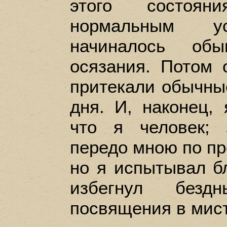
этого состоян
нормальным ус
начиналось обы
осязания. Потом 
притекали обычны
дня. И, наконец, 
что я человек; 
передо мною по п
но я испытывал бл
избегнул безд
посвящения в мис