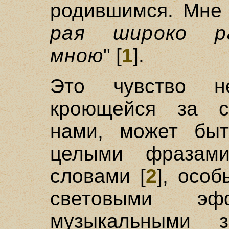
родившимся. Мне 
рая широко ра
мною
" [
1
].
Это чувство не
кроющейся за с
нами, может быт
целыми фразам
словами [
2
], осо
световыми эфф
музыкальными 