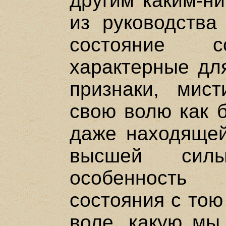
другим каким-ни
из руководства
состояние с
характерные дл
признаки, мис
свою волю как 
даже находящей
высшей сил
особенность 
состояния с тою
воле, какую мы