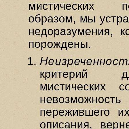
мистических п
образом, мы устра
недоразумения, к
порождены.
Неизреченност
критерий д
мистических с
невозможно
пережившего и
описания, верне