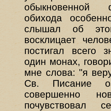
обыкновенной 
обихода особенн
слышал об эт
восклицает челов
постигал всего з
один монах, говор
мне слова: "я вер
Св. Писание о
совершенно н
почувствовал 