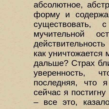
абсолютное, абст
форму и содержа
существовать, 
мучительной ос
действительность
как уничтожается 
дальше? Страх бли
уверенность, 
последняя, что 
сейчас я постигн
– все это, казал