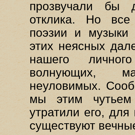
прозвучали бы 
отклика. Но все
поэзии и музыки 
этих неясных дал
нашего личног
волнующих, м
неуловимых. Сооб
мы этим чутьем
утратили его, для
существуют вечные