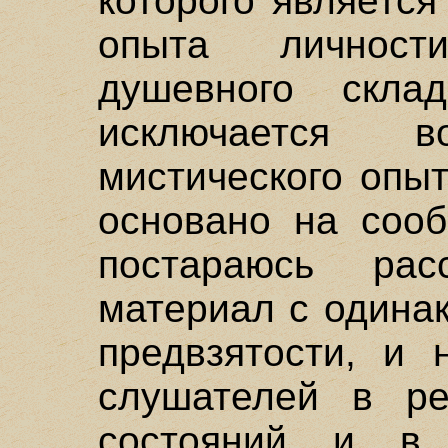
которого является
опыта личност
душевного скла
исключается в
мистического опыт
основано на сооб
постараюсь рас
материал с одина
предвзятости, и 
слушателей в ре
состояний и в 