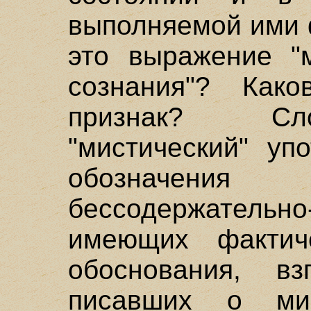
выполняемой ими 
это выражение "м
сознания"? Како
признак? Сло
"мистический" уп
обозначен
бессодержательно
имеющих фактиче
обоснования, вз
писавших о мис