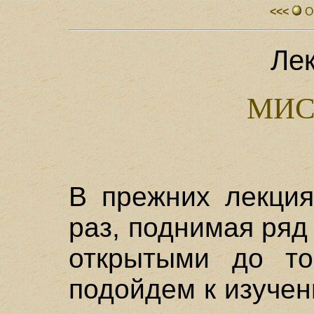
<<<
О
Ле
МИС
B прежних лекция
раз, поднимая ряд
открытыми до т
подойдем к изуче