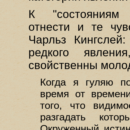
К "состояниям
отнести и те чув
Чарльз Кингслей:
редкого явлени
свойственны моло
Когда я гуляю п
время от времени
того, что видим
разгадать кот
Окруженный исти