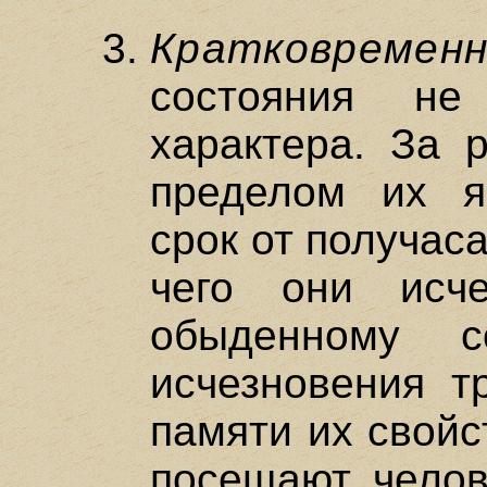
Кратковремен
состояния не
характера. За 
пределом их яв
срок от получаса
чего они исче
обыденному с
исчезновения т
памяти их свойс
посещают челове