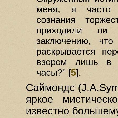
меня, я часто 
сознания торжес
приходили ли 
заключению, чт
раскрывается пе
взором лишь в 
часы?" [
5
].
Саймондс (J.A.Sy
яркое мистическо
известно большему