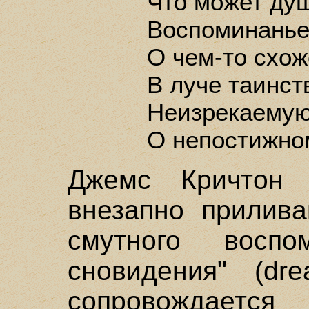
Что может ду
Воспоминанье
О чем-то схоже
В луче таинст
Неизрекаемую
О непостижном
Джемс Кричтон 
внезапно прилива
смутного воспо
сновидения" (dre
сопровожда