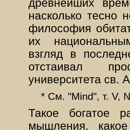
древнейших врем
насколько тесно н
философия обитат
их национальны
взгляд в последн
отстаивал пр
университета св. А
* См. "Mind", т. V,
Такое богатое р
мышления, како