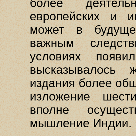
более деятельн
европейских и и
может в будуще
важным следст
условиях появи
высказывалось ж
издания более об
изложение шест
вполне осущест
мышление Индии.