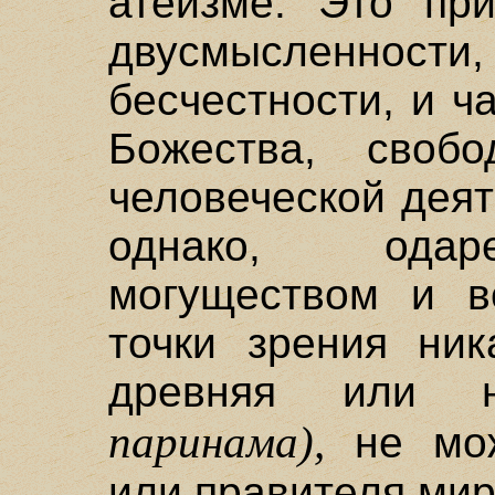
атеизме. Это пр
двусмысленн
бесчестности, и 
Божества, своб
человеческой деят
однако, одар
могуществом и в
точки зрения ник
древняя или н
паринама),
не мож
или правителя ми