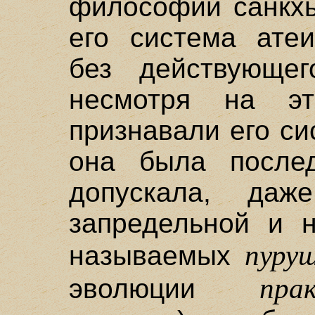
философии санкхь
его система атеи
без действующег
несмотря на эт
признавали его си
она была послед
допускала, даж
запредельной и 
пуруш
называемых
пра
эволюции