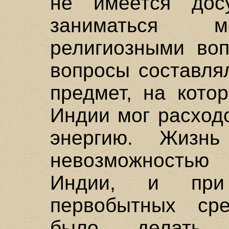
не имеется дос
заниматься м
религиозными воп
вопросы составля
предмет, на кото
Индии мог расход
энергию. Жиз
невозможностью
Индии, и при
первобытных ср
было делать 