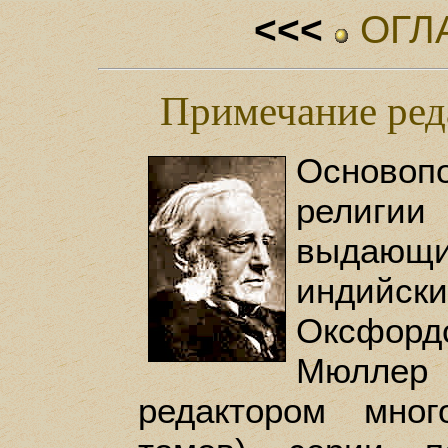
<<<
ОГЛ
Примечание ре
Основоп
религ
выдающи
индийск
Оксфордс
Мюллер 
редактором мног