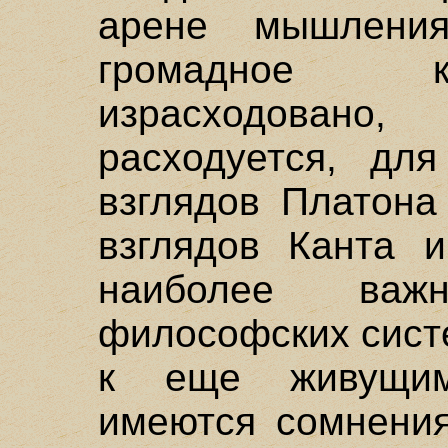
арене мышлени
громадное к
израсходован
расходуется, для
взглядов Платона
взглядов Канта и
наиболее важ
философских сист
к еще живущи
имеются сомнения