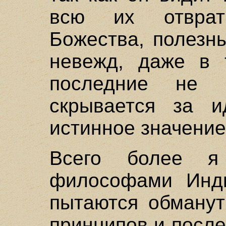
всю их отврати
Божества, полезн
невежд, даже в 
последние не 
скрывается за и
истинное значение
Всего более я
философами Инди
пытаются обманут
принципов и после