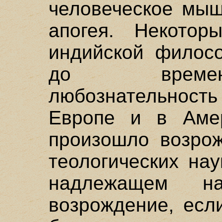
человеческое мыш
апогея. Некотор
индийской филос
до времен
любознательность
Европе и в Аме
произошло возро
теологических нау
надлежащем н
возрождение, есл