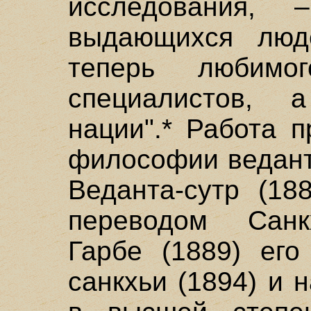
исследования,
выдающихся люд
теперь любимо
специалистов, 
нации".* Работа 
философии ведант
Веданта-сутр (18
переводом Санк
Гарбе (1889) ег
санкхьи (1894) и 