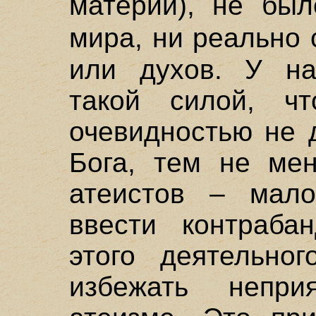
материи), не был
мира, ни реально
или духов. У на
такой силой, ч
очевидностью не 
Бога, тем не мен
атеистов – мало
ввести контраба
этого деятельног
избежать непри