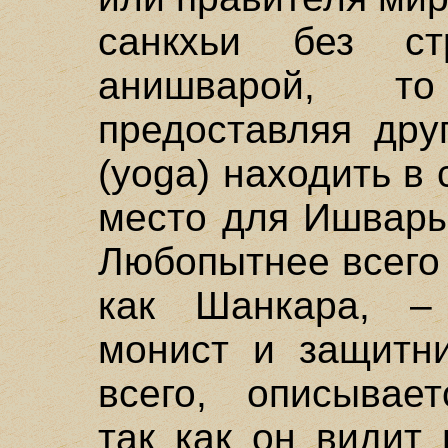
санкхьи без ст
анишварой, т
предоставляя дру
(yoga) находить в
место для Ишвары,
Любопытнее всего 
как Шанкара, –
монист и защитн
всего, описывает
так как он видит