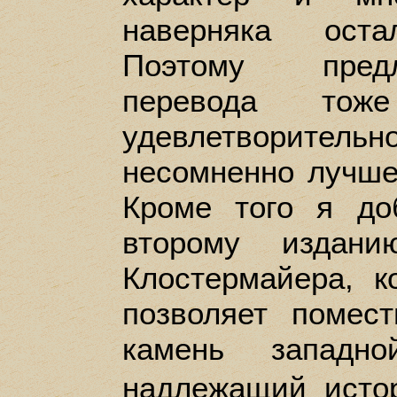
наверняка оста
Поэтому пред
перевода тож
удевлетворите
несомненно лучше 
Кроме того я до
второму издан
Клостермайера, к
позволяет помест
камень западно
надлежащий истор