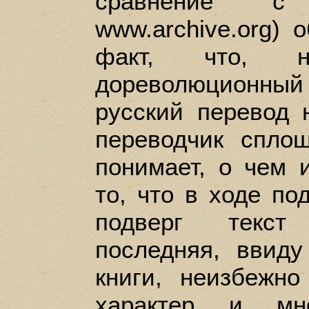
сравнение с
www.archive.org) 
факт, что, 
дореволюционны
русский перевод 
переводчик спло
понимает, о чем 
то, что в ходе по
подверг текст
последняя, ввиду
книги, неизбежно
характер и мно