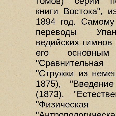
томов) серии п
книги Востока", 
1894 год. Самом
переводы Упан
ведийских гимнов 
его основным
"Сравнительная
"Стружки из немец
1875), "Введени
(1873), "Естеств
"Физическая 
"Антропологичес