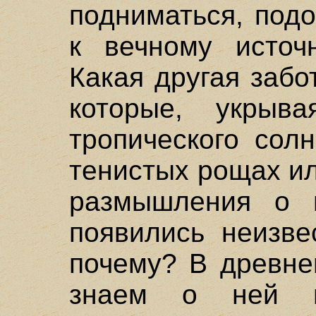
подниматься, подо
к вечному источ
Какая другая забо
которые, укры
тропического сол
тенистых рощах ил
размышления о 
появились неизве
почему? В древне
знаем о ней 