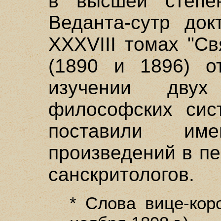
в высшей степе
Веданта-сутр до
XXXVIII томах "С
(1890 и 1896) о
изучении дву
философских сис
поставили им
произведений в п
санскритологов.
* Слова вице-кор