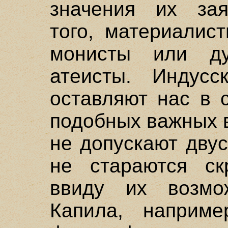
значения их зая
того, материалис
монисты или ду
атеисты. Индус
оставляют нас в 
подобных важных в
не допускают дву
не стараются ск
ввиду их возмож
Капила, наприме