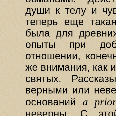
души к телу и чу
теперь еще такая
была для древних
опыты при доб
отношении, конеч
же внимания, как 
святых. Расска
верными или неве
a prior
оснований
неверны. С это