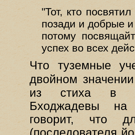
"Тот, кто посвятил
позади и добрые и
потому посвящайт
успех во всех дейс
Что туземные уч
двойном значени
из стиха в н
Бходжадевы на 
говорит, что д
(последователя йо