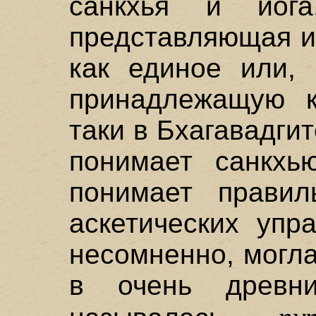
санкхья и йог
представляющая и
как единое или, 
принадлежащую к 
таки в Бхагавадгит
понимает санкхь
понимает правил
аскетических упр
несомненно, могл
в очень древн