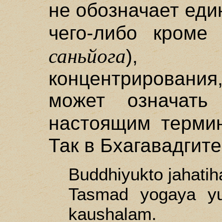
не обозначает еди
чего-либо кроме
саньйога
), у
концентрирования
может означать
настоящим терм
Так в Бхагавадгите 
Buddhiyukto jahatih
Tasmad yogaya yu
kaushalam.