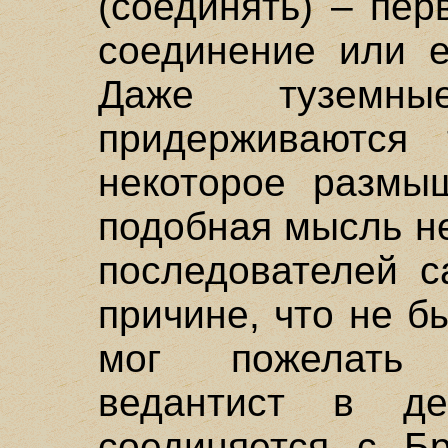
(соединять) – пе
соединение или е
Даже туземны
придерживаются
некоторое размыш
подобная мысль не
последователей с
причине, что не б
мог пожелать 
ведантист в дей
соединяется с Бр