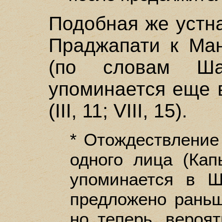
Подобная же устн
Праджапати к Ман
(по словам Ша
упоминается еще 
(III, 11; VIII, 15).
* Отождествление
одного лица (Кап
упоминается в Ш
предложено рань
но теперь, вероя