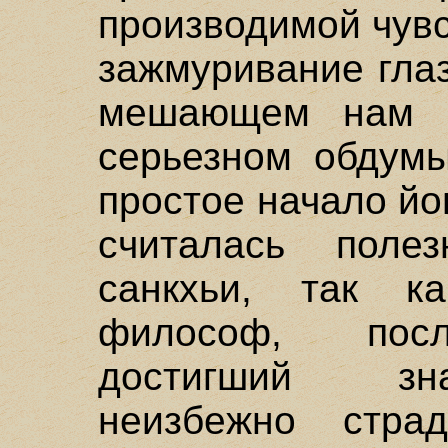
производимой чув
зажмуривание гла
мешающем нам 
серьезном обдумы
простое начало йо
считалась поле
санкхьи, так к
философ, посл
достигший зна
неизбежно страд