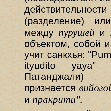
действительнос
(разделение) и
пурушей
между
и
объектом, собой и
учит санкхья: "Pump
ityudito уауа
Патанджали) 
вийого
признается
пракрити".
и