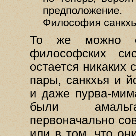
предположени
Философия санкхьи
То же можно с
философских си
остается никаких 
пары, санкхья и й
и даже пурва-мим
были амальга
первоначально со
или в том, что о