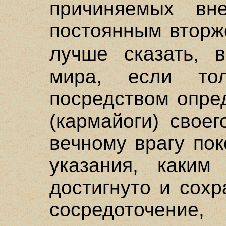
причиняемых вн
постоянным вторж
лучше сказать,
мира, если то
посредством опре
(кармайоги) свое
вечному врагу по
указания, каким
достигнуто и сох
сосредоточение