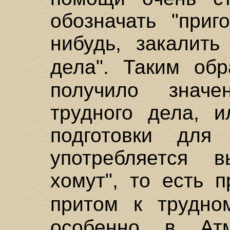
обозначать "приг
нибудь, закалить
дела". Таким об
получило значе
трудного дела, и
подготовки для
употребляется 
хомут", то есть п
притом к трудно
особенно в Атм