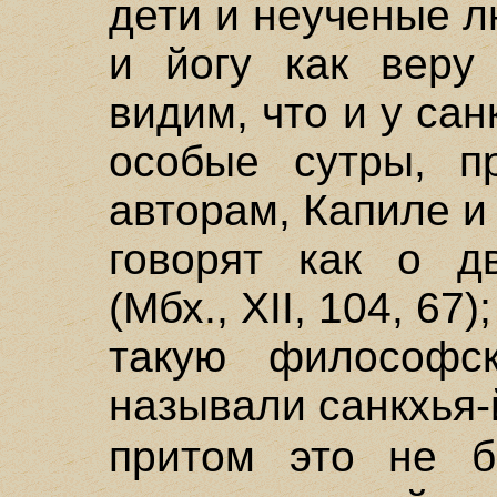
дети и неученые 
и йогу как веру
видим, что и у сан
особые сутры, п
авторам, Капиле и
говорят как о д
(Мбх., XII, 104, 67
такую философск
называли санкхья-йо
притом это не