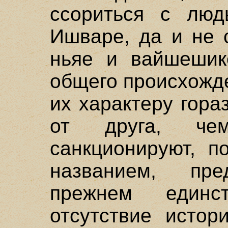
ссориться с люд
Ишваре, да и не 
ньяе и вайшешик
общего происхожд
их характеру гора
от друга, че
санкционируют, п
названием, пр
прежнем единс
отсутствие истор