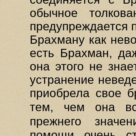
обычное толкова
предупреждается 
Брахману как нев
есть Брахман, да
она этого не знае
устранение невед
приобрела свое б
тем, чем она в
прежнего знач
помощи очень с