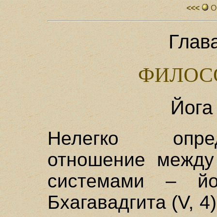
<<<
О
Глав
ФИЛОС
Йога
Нелегко опре
отношение между
системами – йо
Бхагавадгита (V, 4