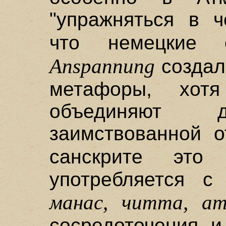
"упражняться в ч
что немецкие
Anspannung
создал
метафоры, хотя
объединяют д
заимствованной о
санскрите эт
употребляется с
манас, читта, а
сосредоточения и