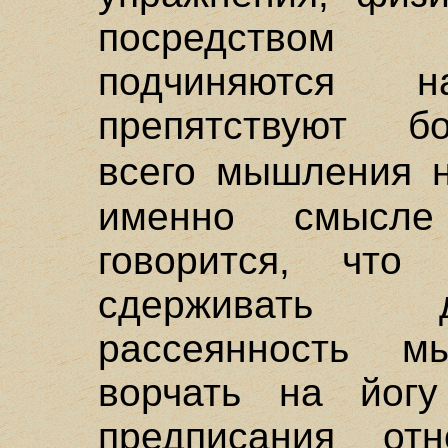
посредством 
подчиняются 
препятствуют б
всего мышления
именно смысл
говорится, что
сдерживать д
рассеянность м
ворчать на йог
предписания отн