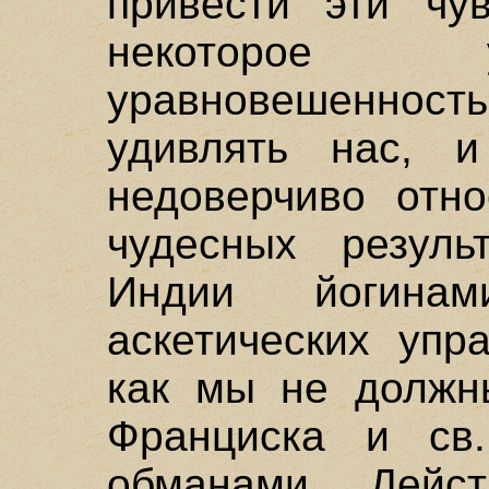
привести эти чу
некоторое 
уравновешенность
удивлять нас, 
недоверчиво отно
чудесных резуль
Индии йогина
аскетических упр
как мы не должны
Франциска и св
обманами. Дейст