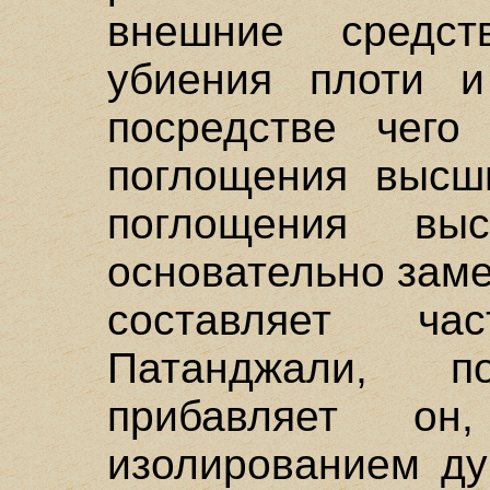
внешние средст
убиения плоти и
посредстве чего 
поглощения высши
поглощения вы
основательно заме
составляет ча
Патанджали, 
прибавляет он
изолированием ду