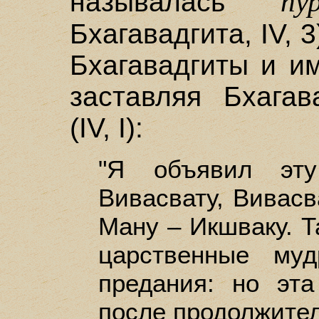
пу
называлась
Бхагавадгита, IV, 3
Бхагавадгиты и и
заставляя Бхагав
(IV, I):
"Я объявил эту
Вивасвату, Вивасв
Ману – Икшваку. Т
царственные му
предания: но эта
после продолжител