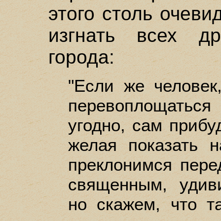
этого столь очеви
изгнать всех др
города:
"Если же челове
перевоплощатьс
угодно, сам прибу
желая показать 
преклонимся пере
священным, удив
но скажем, что т