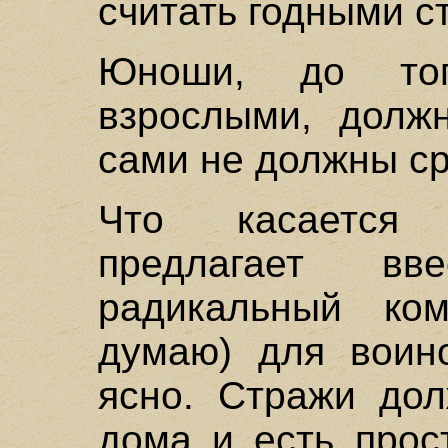
считать годными с
Юноши, до то
взрослыми, должн
сами не должны ср
Что касается 
предлагает в
радикальный ко
думаю) для воино
ясно. Стражи до
дома и есть прос