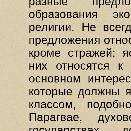
разные предло
образования эк
религии. Не всег
предложения относ
кроме стражей; я
них относятся к
основном интерес
которые должны я
классом, подобн
Парагвае, духо
государствах