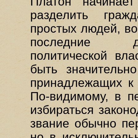
Платон начинает
разделить граж
простых людей, во
последние д
политической вла
быть значительн
принадлежащих к 
По-видимому, в п
избираться законо
звание обычно пе
но в исключитель