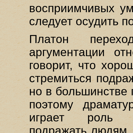
восприимчивых ум
следует осудить по
Платон перех
аргументации от
говорит, что хор
стремиться подра
но в большинстве 
поэтому драматур
играет роль з
подражать людям,