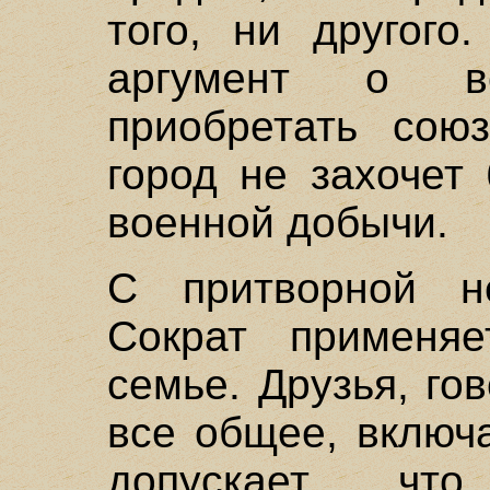
того, ни другого
аргумент о в
приобретать союз
город не захочет
военной добычи.
С притворной не
Сократ применя
семье. Друзья, го
все общее, включ
допускает, чт