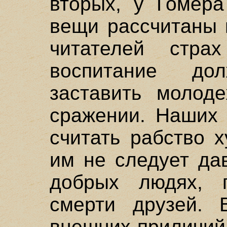
вторых, у Гомера
вещи рассчитаны 
читателей стра
воспитание д
заставить молод
сражении. Наших 
считать рабство 
им не следует да
добрых людях, 
смерти друзей. В
внешних приличий 