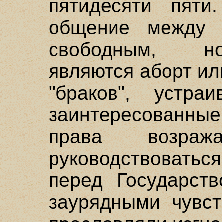
пятидесяти пяти
общение между 
свободным, н
являются аборт ил
"браков", устраи
заинтересованн
права возра
руководствоватьс
перед Государств
заурядными чувст