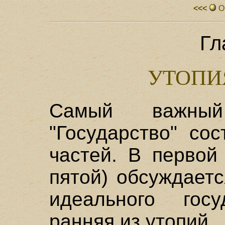
<<<
О
Гл
УТОПИ
Самый важный
"Государство" со
частей. В первой
пятой) обсуждает
идеального гос
ранняя из утопий.