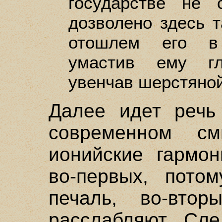
государстве не 
дозволено здесь т
отошлем его в 
умастив ему гл
увенчав шерстяной
Далее идет речь
современном см
ионийские гармон
во-первых, пото
печаль, во-втор
расслабляют. Сле