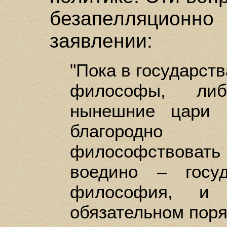
безапелляцио
заявлении:
"Пока в государств
философы, ли
нынешние цари 
благородно 
философствоват
воедино – госу
философия, и
обязательном поря