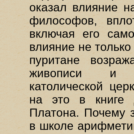
оказал влияние н
философов, впло
включая его само
влияние не тольк
пуритане возраж
живописи и 
католической цер
на это в книге д
Платона. Почему 
в школе арифмети