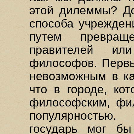
этой дилеммы? До
способа учрежден
путем превра
правителей и
философов. Первы
невозможным в ка
что в городе, ко
философским, фи
популярностью
государь мог б