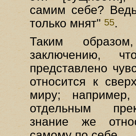
самим себе? Ведь
только мнят"
.
55
Таким образо
заключению, 
представлено чувс
относится к свер
миру; например,
отдельным пре
знание же отно
самому по себе.