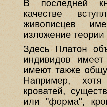
В последней кн
качестве всту
живописцев им
изложение теории
Здесь Платон объ
индивидов имеет
имеют также общу
Например, хот
кроватей, сущест
или "форма", кро