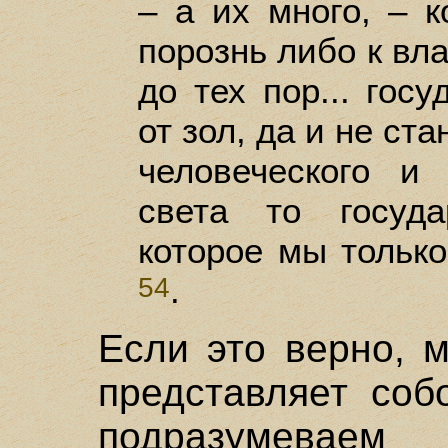
– а их много, – 
порознь либо к вл
до тех пор... гос
от зол, да и не ст
человеческого и
света то госуда
которое мы только
.
54
Если это верно, 
представляет со
подразумеваем