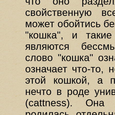
что оно раздел
свойственную в
может обойтись бе
"кошка", и такие
являются бессм
слово "кошка" озн
означает что-то,
этой кошкой, а 
нечто в роде уни
(cattness). Она
родилась отдельн