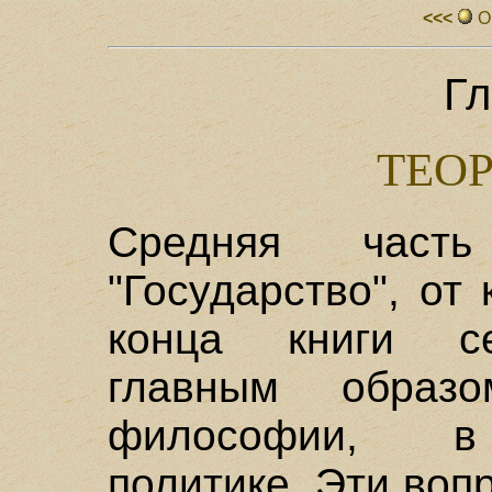
<<<
О
Гл
ТЕО
Средняя част
"Государство", от
конца книги се
главным образ
философии, в 
политике. Эти воп