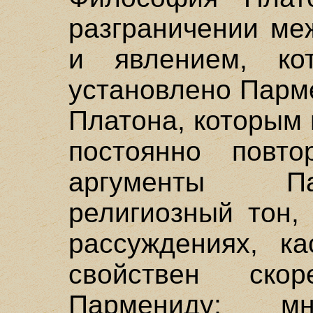
разграничении ме
и явлением, ко
установлено Парм
Платона, которым
постоянно повт
аргументы Па
религиозный тон,
рассуждениях, ка
свойствен ско
Пармениду; м