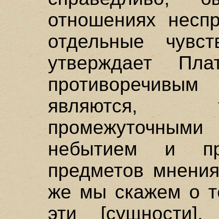
отношениях неспр
отдельные чувст
утверждает Пла
противоречивы
являются, 
промежуточны
небытием и пр
предметов мнения
же мы скажем о т
эти [сущности],