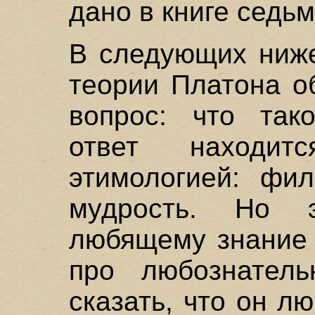
дано в книге седьм
В следующих ниже
теории Платона о
вопрос: что та
ответ находи
этимологией: фи
мудрость. Но 
любящему знание 
про любознатель
сказать, что он л