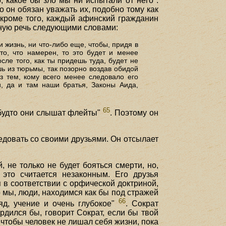
 какое бы зло мы ни испытали от него".
о он обязан уважать их, подобно тому как
 кроме того, каждый афинский гражданин
нную речь следующими словами:
и жизнь, ни что-либо еще, чтобы, придя в
то, что намерен, то это будет и менее
осле того, как ты придешь туда, будет не
ь из тюрьмы, так позорно воздав обидой
з тем, кому всего менее следовало его
и, да и там наши братья, Законы Аида,
65
, будто они слышат флейты"
. Поэтому он
едовать со своими друзьями. Он отсылает
 не только не будет бояться смерти, но,
 это считается незаконным. Его друзья
 в соответствии с орфической доктриной,
о мы, люди, находимся как бы под стражей
66
яд, учение и очень глубокое"
. Сократ
рдился бы, говорит Сократ, если бы твой
чтобы человек не лишал себя жизни, пока