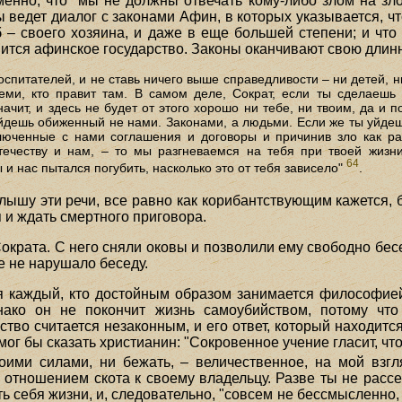
енно, что "мы не должны отвечать кому-либо злом на зло,
ы ведет диалог с законами Афин, в которых указывается, чт
б – своего хозяина, и даже в еще большей степени; и что
вится афинское государство. Законы оканчивают свою дли
воспитателей, и не ставь ничего выше справедливости – ни детей, н
еми, кто правит там. В самом деле, Сократ, если ты сделаешь 
ачит, и здесь не будет от этого хорошо ни тебе, ни твоим, да и п
ойдешь обиженный не нами. Законами, а людьми. Если же ты уйдеш
ключенные с нами соглашения и договоры и причинив зло как ра
течеству и нам, – то мы разгневаемся на тебя при твоей жизн
64
ы и нас пытался погубить, насколько это от тебя зависело"
.
я слышу эти речи, все равно как корибантствующим кажется
ся и ждать смертного приговора.
ократа. С него сняли оковы и позволили ему свободно бес
е не нарушало беседу.
я каждый, кто достойным образом занимается философией,
днако он не покончит жизнь самоубийством, потому что
тво считается незаконным, и его ответ, который находится
мог бы сказать христианин: "Сокровенное учение гласит, чт
оими силами, ни бежать, – величественное, на мой взгл
 отношением скота к своему владельцу. Разве ты не рассе
 себя жизни, и, следовательно, "совсем не бессмысленно, 