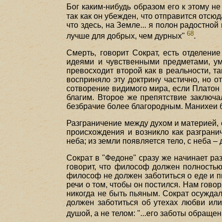
Бог каким-нибудь образом его к этому не
так как он убежден, что отправится отсю
что здесь, на Земле... я полон радостно
68
лучше для добрых, чем дурных"
.
Смерть, говорит Сократ, есть отделени
идеями и чувственными предметами, ум
превосходит второй как в реальности, т
восприняло эту доктрину частично, но о
сотворение видимого мира, если Платон 
благим. Второе же препятствие заключал
безбрачие более благородным. Манихеи 
Разграничение между духом и материей, 
происхождения и возникло как разграни
неба; из земли появляется тело, с неба 
Сократ в "Федоне" сразу же начинает раз
говорит, что философ должен полностью
философ не должен заботиться о еде и пи
речи о том, чтобы он постился. Нам говор
никогда не быть пьяным. Сократ осужда
должен заботиться об утехах любви или
душой, а не телом: "...его заботы обраще