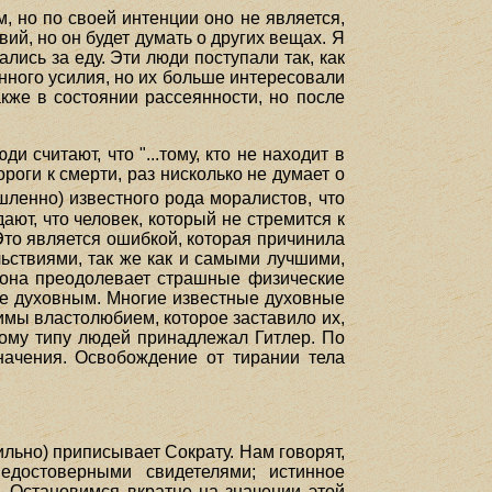
, но по своей интенции оно не является,
ий, но он будет думать о других вещах. Я
лись за еду. Эти люди поступали так, как
нного усилия, но их больше интересовали
кже в состоянии рассеянности, но после
 считают, что "...тому, кто не находит в
роги к смерти, раз нисколько не думает о
шленно) известного рода моралистов, что
т, что человек, который не стремится к
Это является ошибкой, которая причинила
ьствиями, так же как и самыми лучшими,
тона преодолевает страшные физические
не духовным. Многие известные духовные
жимы властолюбием, которое заставило их,
тому типу людей принадлежал Гитлер. По
начения. Освобождение от тирании тела
льно) приписывает Сократу. Нам говорят,
едостоверными свидетелями; истинное
. Остановимся вкратце на значении этой