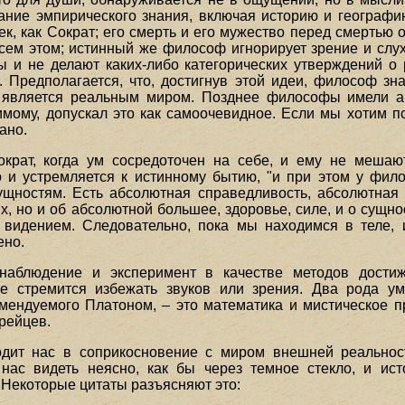
ание эмпирического знания, включая историю и географ
ек, как Сократ; его смерть и его мужество перед смертью 
сем этом; истинный же философ игнорирует зрение и слух
ны и не делают каких-либо категорических утверждений 
Предполагается, что, достигнув этой идеи, философ знае
й является реальным миром. Позднее философы имели ар
димому, допускал это как самоочевидное. Если мы хотим п
ано.
крат, когда ум сосредоточен на себе, и ему не мешают
о и устремляется к истинному бытию, "и при этом у фил
щностям. Есть абсолютная справедливость, абсолютная 
их, но и об абсолютной большее, здоровье, силе, и о сущно
 видением. Следовательно, пока мы находимся в теле,
ено.
наблюдение и эксперимент в качестве методов дости
не стремится избежать звуков или зрения. Два рода ум
мендуемого Платоном, – это математика и мистическое пр
рейцев.
одит нас в соприкосновение с миром внешней реальнос
нас видеть неясно, как бы через темное стекло, и ист
 Некоторые цитаты разъясняют это: