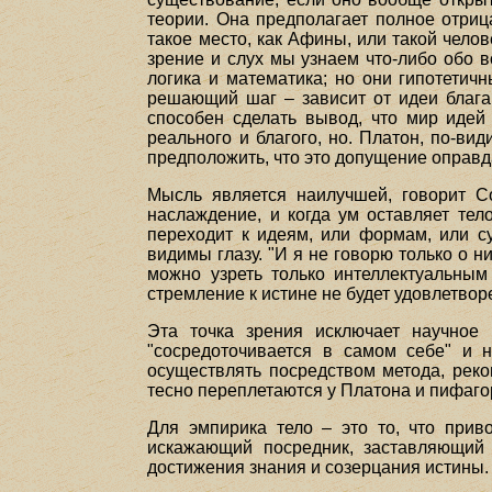
теории. Она предполагает полное отриц
такое место, как Афины, или такой челов
зрение и слух мы узнаем что-либо обо в
логика и математика; но они гипотетич
решающий шаг – зависит от идеи блага. 
способен сделать вывод, что мир иде
реального и благого, но. Платон, по-ви
предположить, что это допущение оправд
Мысль является наилучшей, говорит Со
наслаждение, и когда ум оставляет тел
переходит к идеям, или формам, или су
видимы глазу. "И я не говорю только о н
можно узреть только интеллектуальным
стремление к истине не будет удовлетвор
Эта точка зрения исключает научное 
"сосредоточивается в самом себе" и 
осуществлять посредством метода, реко
тесно переплетаются у Платона и пифаго
Для эмпирика тело – это то, что прив
искажающий посредник, заставляющий 
достижения знания и созерцания истины.