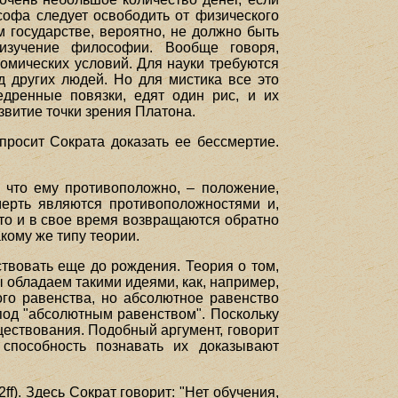
ософа следует освободить от физического
м государстве, вероятно, не должно быть
зучение философии. Вообще говоря,
номических условий. Для науки требуются
д других людей. Но для мистика все это
дренные повязки, едят один рис, и их
звитие точки зрения Платона.
просит Сократа доказать ее бессмертие.
, что ему противоположно, – положение,
мерть являются противоположностями и,
-то и в свое время возвращаются обратно
акому же типу теории.
твовать еще до рождения. Теория о том,
 обладаем такими идеями, как, например,
ого равенства, но абсолютное равенство
 под "абсолютным равенством". Поскольку
ществования. Подобный аргумент, говорит
способность познавать их доказывают
f). Здесь Сократ говорит: "Нет обучения,