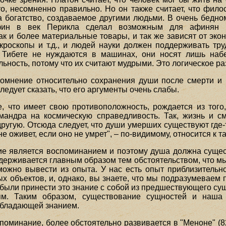
то, несомненно правильно. Но он также считает, что фил
а богатство, создаваемое другими людьми. В очень бедно
ин в век Перикла сделал возможным для афинян и
как и более материальные товары, и так же зависят от эко
икроскопы и т.д., и людей науки должен поддерживать тру
 Тибете не нуждаются в машинах, они носят лишь набе
ьность, потому что их считают мудрыми. Это логическое ра
омнение относительно сохранения души после смерти и 
ледует сказать, что его аргументы очень слабы.
е, что имеет свою противоположность, рождается из того
мандра на космическую справедливость. Так, жизнь и с
ругую. Отсюда следует, что души умерших существуют где
е оживет, если оно не умрет", – по-видимому, относится к т
ание является воспоминанием и поэтому душа должна сущес
держивается главным образом тем обстоятельством, что мы
можно вывести из опыта. У нас есть опыт приблизительн
ых объектов, и, однако, вы знаете, что мы подразумеваем
 были принести это знание с собой из предшествующего су
ям. Таким образом, существование сущностей и наша 
обладающей знанием.
поминание, более обстоятельно развивается в "Меноне" (82f