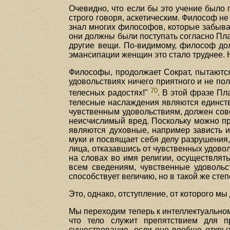
Очевидно, что если бы это учение было 
строго говоря, аскетическим. Философ не
знал многих философов, которые забывали
они должны были поступать согласно Пла
другие вещи. По-видимому, философ дол
эмансипации женщин это стало труднее. 
Философы, продолжает Сократ, пытаются о
удовольствиях ничего приятного и не пол
70
телесных радостях!"
. В этой фразе Пл
телесные наслаждения являются единств
чувственным удовольствиям, должен сове
неисчислимый вред. Поскольку можно пр
являются духовные, например зависть 
муки и посвящает себя делу разрушения
лица, отказавшись от чувственных удовол
на словах во имя религии, осуществлят
всем сведениям, чувственные удовольс
способствует величию, но в такой же степ
Это, однако, отступление, от которого мы
Мы переходим теперь к интеллектуальном
что тело служит препятствием для п
существование, если оно вообще открыт