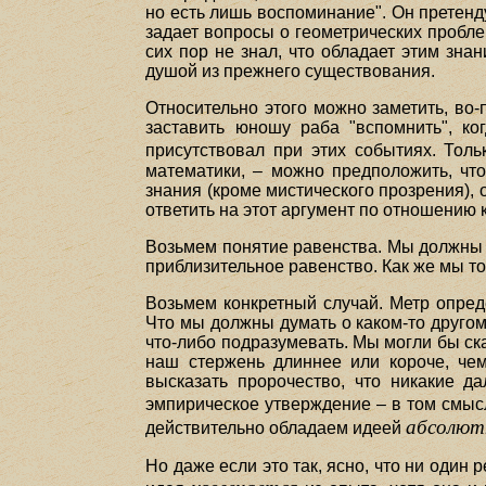
но есть лишь воспоминание". Он претенду
задает вопросы о геометрических пробле
сих пор не знал, что обладает этим зна
душой из прежнего существования.
Относительно этого можно заметить, во
заставить юношу раба "вспомнить", к
присутствовал при этих событиях. Тол
математики, – можно предположить, чт
знания (кроме мистического прозрения), 
ответить на этот аргумент по отношению 
Возьмем понятие равенства. Мы должны 
приблизительное равенство. Как же мы то
Возьмем конкретный случай. Метр опред
Что мы должны думать о каком-то другом
что-либо подразумевать. Мы могли бы ска
наш стержень длиннее или короче, че
высказать пророчество, что никакие д
эмпирическое утверждение – в том смыс
абсолют
действительно обладаем идеей
Но даже если это так, ясно, что ни один 