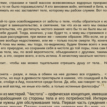
ями, страхами и такой массою всевозможных вздорных призраков,
то ни было поразмыслить! А кто виновник войн, мятежей и битв, ка
тяжать их нас заставляет тело, которому мы рабски служим. Вот по
кой-то срок освобождаемся от заботы о теле, чтобы обратиться к 
водит в замешательство, в смятение, так что из-за него мы оказ
ательства, что достигнуть чистого знания чего бы то ни было мы н
ебе душой. Тогда, конечно, у нас будет то, к чему мы стремимся 
наше рассуждение, при жизни же – никоим образом. Ибо если, не 
ание вообще недостижимо, или же – только после смерти. Ну, конечн
 А пока мы живы, мы тогда, по-видимому, будем ближе всего к зн
 его природою, но сохраним себя в чистоте до той поры, пока сам 
ва тела, мы, по всей вероятности, объединимся с другими, такими
 а это, скорее всего, и есть истина. А нечистому касаться чистого
оит... чтобы как можно тщательнее отрешать душу от тела... 
.
нета – разум, и лишь в обмен на нее должно все отдавать... <
росты, но еще в древности приоткрыли в намеке, что сошедший в А
отойдя в Аид, поселятся среди богов. Да, ибо, как говорят те, кто
71
 на мой взгляд, не иные кто-либо, а только истинные философы"
.
он из мистерий. "Чистота" – орфическая концепция, имевш
орабощения со стороны тела и его потребностей. Интерес
и нужны для обслуживания тела. Первая часть суждения 
чке зрения. Платон считает, что человек мог бы жить на