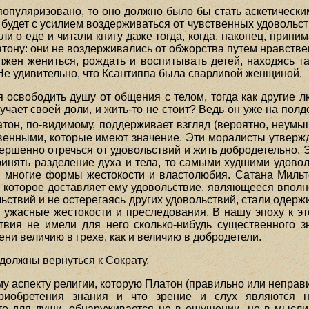
популяризовано, то оно должно было бы стать аскетическим
 будет с усилием воздерживаться от чувственных удовольств
 о еде и читали книгу даже тогда, когда, наконец, принима
тону: они не воздерживались от обжорства путем нравстве
жен жениться, рождать и воспитывать детей, находясь та
Не удивительно, что Ксантиппа была сварливой женщиной.
свободить душу от общения с телом, тогда как другие люди
учает своей доли, и жить-то не стоит? Ведь он уже на полдо
атон, по-видимому, поддерживает взгляд (вероятно, неумы
енными, которые имеют значение. Эти моралисты утверждаю
ршенно отречься от удовольствий и жить добродетельно. 
инять разделение духа и тела, то самыми худшими удовол
и многие формы жестокости и властолюбия. Сатана Миль
, которое доставляет ему удовольствие, являющееся впол
ьствий и не остерегаясь других удовольствий, стали одер
ь ужасные жестокости и преследования. В нашу эпоху к э
твия не имели для него сколько-нибудь существенного з
ени величию в грехе, как и величию в добродетели.
 должны вернуться к Сократу.
у аспекту религии, которую Платон (правильно или неправи
риобретения знания и что зрение и слух являются н
о для души, обнаруживается не в ощущении, но в мысли