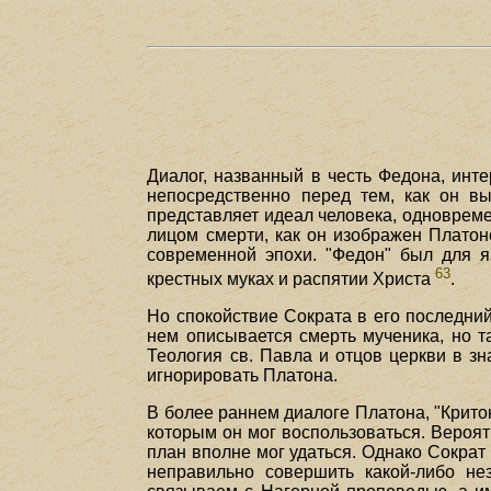
Диалог, названный в честь Федона, инт
непосредственно перед тем, как он вы
представляет идеал человека, одноврем
лицом смерти, как он изображен Платон
современной эпохи. "Федон" был для 
63
крестных муках и распятии Христа
.
Но спокойствие Сократа в его последний 
нем описывается смерть мученика, но т
Теология св. Павла и отцов церкви в зн
игнорировать Платона.
В более раннем диалоге Платона, "Критон
которым он мог воспользоваться. Вероят
план вполне мог удаться. Однако Сократ 
неправильно совершить какой-либо не