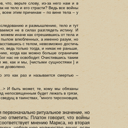
 что, верьте слову, из-за него нам и в
к не тело и его страсти? Ведь все войны
, всем этим причинам – по вине тела – у
исследованию и размышлению, тело и тут
ываемся не в силах разглядеть истину. И
е можем иначе как отрешившись от тела и
с пылом влюбленных, а именно разум, но
расставшись с телом, невозможно достичь
о, ведь только тогда, и никак не раньше,
анию, когда как можно больше ограничим
Бог нас не освободит. Очистившись таким
 же, как и мы, [чистыми сущностями ] и
 не дозволено.
Но это как раз и называется смертью –
...> И быть может, те, кому мы обязаны
ид непосвященным будет лежать в грязи,
 сведущ в таинствах, "много тирсоновцев,
ая первоначально ритуальное значение, но
но отметить: Платон говорит, что войны
соответствует мнению Маркса, но вторая
 очень небольшое количество денег, если