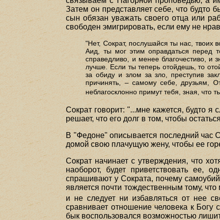
связываем с Нагорной проповедью, а им
Затем он представляет себе, что будто б
сын обязан уважать своего отца или ра
свободен эмигрировать, если ему не нра
"Нет, Сократ, послушайся ты нас, твоих 
Аид, ты мог этим оправдаться перед т
справедливо, и менее благочестиво, и зн
лучше. Если ты теперь отойдешь, то от
за обиду и злом за зло, преступив за
причинять, – самому себе, друзьям, О
неблагосклонно примут тебя, зная, что т
Сократ говорит: "...мне кажется, будто 
решает, что его долг в том, чтобы остать
В "Федоне" описывается последний час С
домой свою плачущую жену, чтобы ее гор
Сократ начинает с утверждения, что хот
наоборот, будет приветствовать ее, о
спрашивают у Сократа, почему самоубийс
является почти тождественным тому, что 
и не следует ни избавляться от нее св
сравнивает отношение человека к Богу с
бык воспользовался возможностью лишить