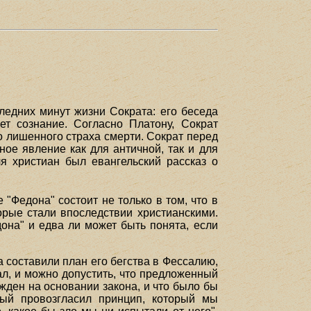
ледних минут жизни Сократа: его беседа
ет сознание. Согласно Платону, Сократ
 лишенного страха смерти. Сократ перед
ое явление как для античной, так и для
 христиан был евангельский рассказ о
 "Федона" состоит не только в том, что в
орые стали впоследствии христианскими.
дона" и едва ли может быть понята, если
а составили план его бегства в Фессалию,
ал, и можно допустить, что предложенный
ужден на основании закона, и что было бы
вый провозгласил принцип, который мы