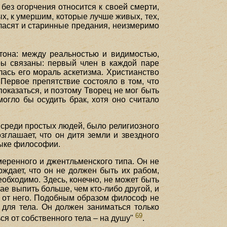
 без огорчения относится к своей смерти,
ых, к умершим, которые лучше живых, тех,
 гласят и старинные предания, неизмеримо
атона: между реальностью и видимостью,
ры связаны: первый член в каждой паре
лась его мораль аскетизма. Христианство
 Первое препятствие состояло в том, что
оказаться, и поэтому Творец не мог быть
могло бы осудить брак, хотя оно считало
 среди простых людей, было религиозного
глашает, что он дитя земли и звездного
зыке философии.
умеренного и джентльменского типа. Он не
ждает, что он не должен быть их рабом,
еобходимо. Здесь, конечно, не может быть
чае выпить больше, чем кто-либо другой, и
е от него. Подобным образом философ не
 для тела. Он должен заниматься только
69
ься от собственного тела – на душу"
.