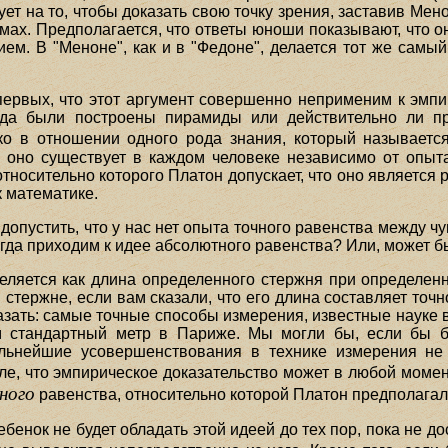
ет на то, чтобы доказать свою точку зрения, заставив Ме
мах. Предполагается, что ответы юноши показывают, что он
нием. В "Меноне", как и в "Федоне", делается тот же самы
-первых, что этот аргумент совершенно неприменим к эм
огда были построены пирамиды или действительно ли п
ько в отношении одного рода знания, который называет
о оно существует в каждом человеке независимо от опыт
относительно которого Платон допускает, что оно являетс
к математике.
допустить, что у нас нет опыта точного равенства между 
гда приходим к идее абсолютного равенства? Или, может быт
еляется как длина определенного стержня при определен
 стержне, если вам сказали, что его длина составляет точ
зать: самые точные способы измерения, известные науке в
м стандартный метр в Париже. Мы могли бы, если бы б
альнейшие усовершенствования в технике измерения не 
ле, что эмпирическое доказательство может в любой моме
ного
равенства, относительно которой Платон предполагал
ребенок не будет обладать этой идеей до тех пор, пока не до