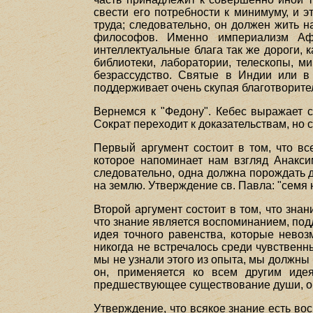
свести его потребности к минимуму, и э
труда; следовательно, он должен жить н
философов. Именно империализм Аф
интеллектуальные блага так же дороги, 
библиотеки, лаборатории, телескопы, м
безрассудство. Святые в Индии или в
поддерживает очень скупая благотворител
Вернемся к "Федону". Кебес выражает с
Сократ переходит к доказательствам, но с
Первый аргумент состоит в том, что вс
которое напоминает нам взгляд Анакси
следовательно, одна должна порождать д
на землю. Утверждение св. Павла: "семя н
Второй аргумент состоит в том, что зн
что знание является воспоминанием, под
идея точного равенства, которые невоз
никогда не встречалось среди чувственн
мы не узнали этого из опыта, мы должны
он, применяется ко всем другим иде
предшествующее существование души, 
Утверждение, что всякое знание есть вос