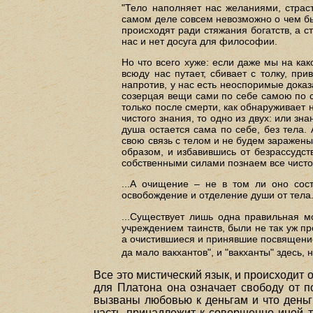
"Тело наполняет нас желаниями, страст
самом деле совсем невозможно о чем бы 
происходят ради стяжания богатств, а с
нас и нет досуга для философии.
Но что всего хуже: если даже мы на ка
всюду нас путает, сбивает с толку, при
напротив, у нас есть неоспоримые доказ
созерцая вещи сами по себе самою по с
только после смерти, как обнаруживает 
чистого знания, то одно из двух: или зн
душа остается сама по себе, без тела.
свою связь с телом и не будем заражены
образом, и избавившись от безрассудст
собственными силами познаем все чистое,
...А очищение – не в том ли оно сост
освобождение и отделение души от тела
...Существует лишь одна правильная мо
учреждением таинств, были не так уж п
а очистившиеся и принявшие посвящение, 
да мало вакхантов", и "вакханты" здесь,
Все это мистический язык, и происходит 
для Платона она означает свободу от п
вызваны любовью к деньгам и что деньг
часть принадлежит к совершенно иной то