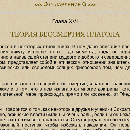
<<<
ОГЛАВЛЕHИЕ
>>>
Глава XVI
ТЕОРИЯ БЕССМЕРТИЯ ПЛАТОНА
ересен в некоторых отношениях. В нем дано описание пос
пил цикуту, и после этого – до момента, когда он теря
енно в наивысшей степени мудрого и доброго и совершенно
ом, представляет собой в этическом отношении значительн
языческих или свободомыслящих философов тем, чем для
час связано с его верой в бессмертие, и важное значение
акже и в том, что в нем излагаются многие доктрины, кот
ачительной мере происходит, прямо или косвенно, от "Фе
", говорится о том, как некоторые друзья и ученики Сократ
но, афинские власти были бы очень рады, если бы он беж
не захотел им воспользоваться. Он утверждал, что был ос
законный поступок, чтобы избежать наказания. Он пер