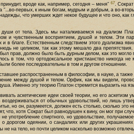
67
 принудит, вроде как, например, сегодня – меня"
. Сократ
да "...во-первых, к иным богам, мудрым и добрым, а во-втор
й надежды, что умерших ждет некое будущее и что оно, как
е души от тела. Здесь мы наталкиваемся на дуализм Пл
ом и чувственным восприятием, душой и телом. Эти па
ак и в благе. Естественным следствием этого дуализма яви
тнюдь не целиком, так как этому мешало два препятствия.
был прав, должно было быть дурным делом, как это могло п
ось в том, что ортодоксальное христианство никогда не 
были более последовательны в том и другом отношении.
ставшее распространенным в философии, в науке, а также
чение между душой и телом. Орфик, как мы видели, провоз
– душа. Именно эту теорию Платон стремится выразить на я
вивать аскетические идеи своей теории, но его аскетизм 
 воздерживаться от обычных удовольствий, но лишь утвер
тье, но он, разумеется, должен есть столько, сколько это н
ят, что, хотя Сократ был равнодушен к вину, он мог при слу
л не употребление спиртного, но удовольствие, получаемо
 о дорогом одеянии, о сандалиях или других украшениях
ны не на тело, но почти целиком насколько возможно отвлеч