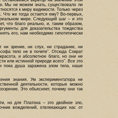
ию. Мы не можем знать, существовало ли
относятся к миру видимости. Только через
. Что же тогда остается ему? Во-первых,
о реальном мире. Следующий шаг – и это
т, что благо реально, и, таким образом,
гументы для доказательства тождества
онять его, нам необходимо гипотетически
 ни зрение, ни слух, ни страдание, ни
ософа тело не в почете". Отсюда Сократ
красота, и абсолютное благо, но они не
сти или истинной природе всего". Все это
 и пока душа заражена злом тела, наше
жения знания. Ум экспериментатора не
ственной деятельности, которые можно
озрение. Это объясняет, почему они так
ти, но для Платона – это двойное зло,
очник вожделений, отвлекающих нас от