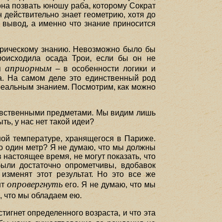
нона позвать юношу раба, которому Сократ
 действительно знает геометрию, хотя до
й вывод, а именно что знание приносится
пирическому знанию. Невозможно было бы
роисходила осада Трои, если бы он не
априорным
ся
– в особенности логики и
а. На самом деле это единственный род
я реальным знанием. Посмотрим, как можно
чувственными предметами. Мы видим лишь
ь, у нас нет такой идеи?
ной температуре, хранящегося в Париже.
но один метр? Я не думаю, что мы должны
 настоящее время, не могут показать, что
ыли достаточно опрометчивы, вдобавок
изменят этот результат. Но это все же
опровергнуть
нт
его. Я не думаю, что мы
, что мы обладаем ею.
стигнет определенного возраста, и что эта