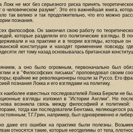
 Локк не мог без серьезного риска принять теоретическо
т о человеческом разуме". Это его важнейшая книга, кото
о так велико и так продолжительно, что его можно рас
еории познания.
сех философов. Он закончил свою работу по теоретической
людей, которые разделяли его политические взгляды. В 
рживали и на практике и в теории взгляды, которые он 
канской конституции и находят применение повсюду, гд
идесяти лет тому назад основывалась британская конституц
иянием, а оно было огромным, первоначально был обяз
нглии и в "Философских письмах" проповедовал своим соо
ры; крайние же революционеры пошли за Руссо. Его фран
рией познания Локка и его взглядами на политику.
вух наиболее известных последователей Локка Беркли не бы
кционные взгляды изложил в "Истории Англии". Но после
снова возникла связь между философией и политикой
торами, тогда как последователи Бентама, являющегося р
постоянным; Т.Г.Грин, например, был одновременно и либе
но даже его ошибки на практике были полезны. Возьме
вам относятся такие, которые неотделимы от тела, плотно