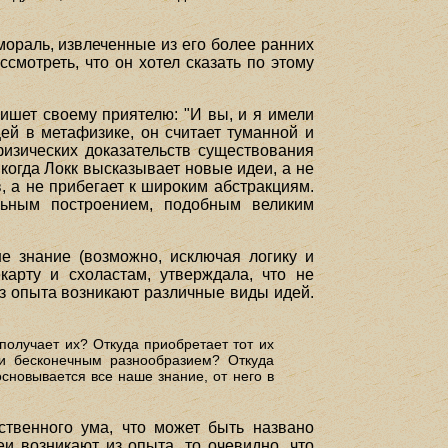
 мораль, извлеченные из его более ранних
смотреть, что он хотел сказать по этому
пишет своему приятелю: "И вы, и я имели
ей в метафизике, он считает туманной и
физических доказательств существования
, когда Локк высказывает новые идеи, а не
, а не прибегает к широким абстракциям.
льным построением, подобным великим
е знание (возможно, исключая логику и
карту и схоластам, утверждала, что не
из опыта возникают различные виды идей.
 получает их? Откуда приобретает тот их
ти бесконечным разнообразием? Откуда
сновывается все наше знание, от него в
ственного ума, что может быть названо
и возникают из опыта, то очевидно, что