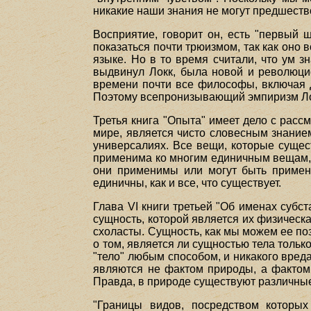
никакие наши знания не могут предшеств
Восприятие, говорит он, есть "первый 
показаться почти трюизмом, так как оно 
языке. Но в то время считали, что ум з
выдвинул Локк, была новой и революцио
времени почти все философы, включая Д
Поэтому всепронизывающий эмпиризм Л
Третья книга "Опыта" имеет дело с рассм
мире, является чисто словесным знанием
универсалиях. Все вещи, которые сущес
применима ко многим единичным вещам, 
они применимы или могут быть примен
единичны, как и все, что существует.
Глава VI книги третьей "Об именах суб
сущность, которой является их физическа
схоласты. Сущность, как мы можем ее поз
о том, является ли сущностью тела тольк
"тело" любым способом, и никакого вред
являются не фактом природы, а фактом 
Правда, в природе существуют различны
"Границы видов, посредством которых