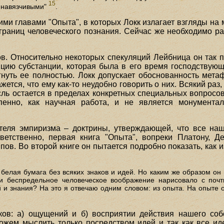
15
 навязчивыми"
.
ими главами "Опыта", в которых Локк излагает взгляды на
раниц человеческого познания. Сейчас же необходимо рас
ов. Относительно некоторых спекуляций Лейбница он так 
епцию субстанции, которая была в его время господствующ
гнуть ее полностью. Локк допускает обоснованность мета
ажется, что ему как-то неудобно говорить о них. Всякий раз
ль остается в пределах конкретных специальных вопросов
пенно, как научная работа, и не является монумента
теля эмпиризма – доктрины, утверждающей, что все наш
ветственно, первая книга "Опыта", вопреки Платону, Де
ов. Во второй книге он пытается подробно показать, как 
, белая бумага без всяких знаков и идей. Но каким же образом он
и беспредельное человеческое воображение нарисовало с поч
 и знания? На это я отвечаю одним словом: из опыта. На опыте о
ов: а) ощущений и б) восприятии действия нашего соб
ожем мыслить только посредством идей и так как все иде