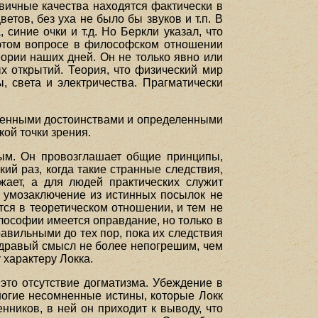
ервичные качества находятся фактически в
етов, без уха не было бы звуков и т.п. В
синие очки и т.д. Но Беркли указал, что
 этом вопросе в философском отношении
еории наших дней. Он не только явно или
х открытий. Теория, что физический мир
, света и электричества. Прагматически
деленными достоинствами и определенными
кой точки зрения.
ьным. Он провозглашает общие принципы,
кий раз, когда такие странные следствия,
ажает, а для людей практических служит
ое умозаключение из истинных посылок не
ется в теоретическом отношении, и тем не
лософии имеется оправдание, но только в
авильными до тех пор, пока их следствия
здравый смысл не более непогрешим, чем
 характеру Локка.
это отсутствие догматизма. Убеждение в
ногие несомненные истины, которые Локк
нников, в ней он приходит к выводу, что