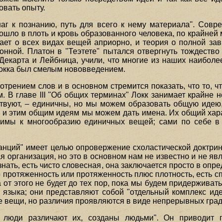
овать опыту.
шаг к познанию, путь для всего к нему материала". Сов
вошло в плоть и кровь образованного человека, по крайней
нает о всех видах вещей априорно, и теория о полной за
нной. Платон в "Теэтете" пытался отвергнуть тождество 
екарта и Лейбница, учили, что многие из наших наиболе
окка был смелым нововведением.
отрением слов и в основном стремится показать, что то, 
. В главе III "Об общих терминах" Локк занимает крайне
твуют, – единичны, но мы можем образовать общую идею, т
и этим общим идеям мы можем дать имена. Их общий харак
имы к многообразию единичных вещей; сами по себе в 
станций" имеет целью опровержение схоластической доктри
я организация, но это в основном нам не известно и не явл
нать, есть чисто словесная, она заключается просто в оп
о протяженность или протяженность плюс плотность, есть 
а от этого не будет до тех пор, пока мы будем придержива
языка; они представляют собой "отдельный комплекс ид
е вещи, но различия проявляются в виде непрерывных град
 люди различают их, созданы людьми". Он приводит 