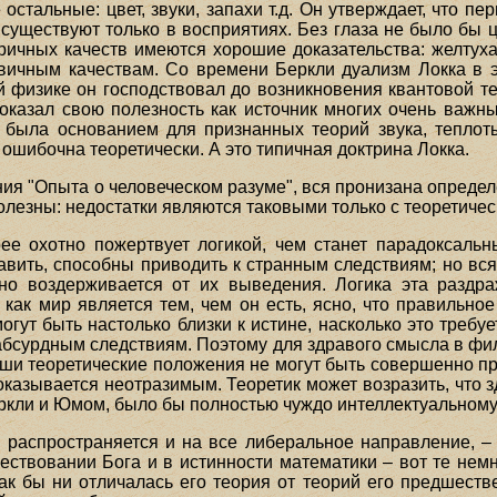
 остальные: цвет, звуки, запахи т.д. Он утверждает, что п
 существуют только в восприятиях. Без глаза не было бы цв
ричных качеств имеются хорошие доказательства: желтуха, 
вичным качествам. Со времени Беркли дуализм Локка в
ой физике он господствовал до возникновения квантовой т
оказал свою полезность как источник многих очень важны
 была основанием для признанных теорий звука, теплоты
 ошибочна теоретически. А это типичная доктрина Локка.
ения "Опыта о человеческом разуме", вся пронизана опре
полезны: недостатки являются таковыми только с теоретичес
рее охотно пожертвует логикой, чем станет парадоксал
авить, способны приводить к странным следствиям; но вся
чно воздерживается от их выведения. Логика эта раздр
 как мир является тем, чем он есть, ясно, что правильн
гут быть настолько близки к истине, насколько это требу
 абсурдным следствиям. Поэтому для здравого смысла в фи
наши теоретические положения не могут быть совершенно пр
казывается неотразимым. Теоретик может возразить, что 
еркли и Юмом, было бы полностью чуждо интеллектуальному
я распространяется и на все либеральное направление, – 
ствовании Бога и в истинности математики – вот те нем
к бы ни отличалась его теория от теорий его предшестве