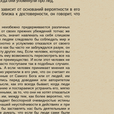
огда они упомянули про лед.
 зависит от оснований вероятности в его
близка к достоверности, он говорит, что
е, неизбежно придерживаются различных
я от своих прежних убеждений тотчас же
ость, значит навлекать на себя слишком
ем людям следовало бы соблюдать мир и
хотно и услужливо отказался от своего
о как бы часто ни заблуждался разум, он
у других лиц. Если человек, которого вы
ать ему возможность пересмотреть все на
оне преимущество. И если этот человек не
часто поступаем так в подобных случаях.
ь. А если человек принимает мнения на
о укрепили в его уме, что он считает их
нные от Самого Бога или от людей, им
лись перед доводами или авторитетом
сле, как это всегда бывает, когда люди
нию и постараемся устранить его, мягко
ыми, за то, что они не хотят отказаться
им, между тем, как более вероятно, что
ладает бесспорной очевидностью истины
 нашей неустойчивости в действиях и при
 бы заставлять нас быть деятельными и
ие думать, что если бы люди сами были