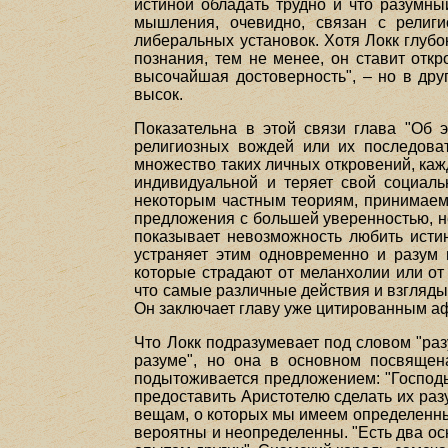
истиной обладать трудно и что разумны
мышления, очевидно, связан с религио
либеральных установок. Хотя Локк глуб
познания, тем не менее, он ставит откр
высочайшая достоверность", – но в дру
высок.
Показательна в этой связи глава "Об э
религиозных вождей или их последоват
множество таких личных откровений, кажд
индивидуальной и теряет свой социаль
некоторым частным теориям, принимаемы
предложения с большей уверенностью, не
показывает невозможность любить истин
устраняет этим одновременно и разум 
которые страдают от меланхолии или от
что самые различные действия и взгляды
Он заключает главу уже цитированным аф
Что Локк подразумевает под словом "раз
разуме", но она в основном посвящена
подытоживается предложением: "Господь
предоставить Аристотелю сделать их разу
вещам, о которых мы имеем определенные
вероятны и неопределенны. "Есть два ос