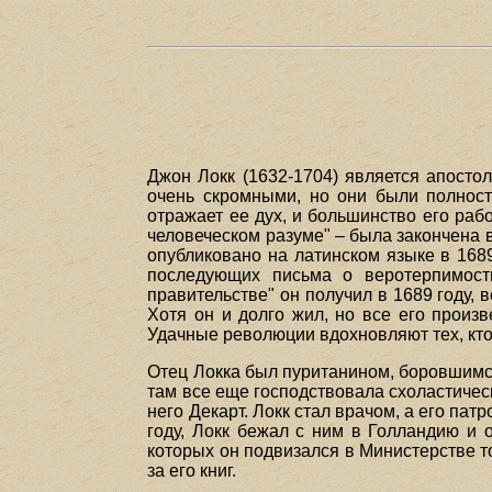
Джон Локк (1632-1704) является апосто
очень скромными, но они были полност
отражает ее дух, и большинство его раб
человеческом разуме" – была закончена в
опубликовано на латинском языке в 1689
последующих письма о веротерпимост
правительстве" он получил в 1689 году, 
Хотя он и долго жил, но все его произ
Удачные революции вдохновляют тех, кто 
Отец Локка был пуританином, боровшимся
там все еще господствовала схоластичес
него Декарт. Локк стал врачом, а его п
году, Локк бежал с ним в Голландию и 
которых он подвизался в Министерстве т
за его книг.