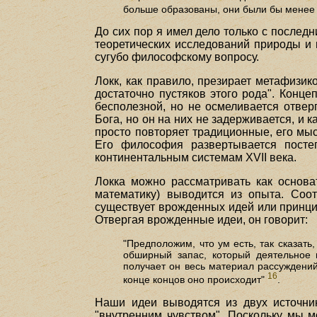
больше образованы, они были бы менее
До сих пор я имел дело только с последн
теоретических исследований природы и г
сугубо философскому вопросу.
Локк, как правило, презирает метафизик
достаточно пустяков этого рода". Конц
бесполезной, но не осмеливается отвер
Бога, но он на них не задерживается, и к
просто повторяет традиционные, его мыс
Его философия развертывается посте
континентальным системам XVII века.
Локка можно рассматривать как основа
математику) выводится из опыта. Соот
существует врожденных идей или принцип
Отвергая врожденные идеи, он говорит:
"Предположим, что ум есть, так сказать
обширный запас, который деятельное 
получает он весь материал рассуждений
16
конце концов оно происходит"
.
Наши идеи выводятся из двух источник
"внутренним чувством". Поскольку мы м