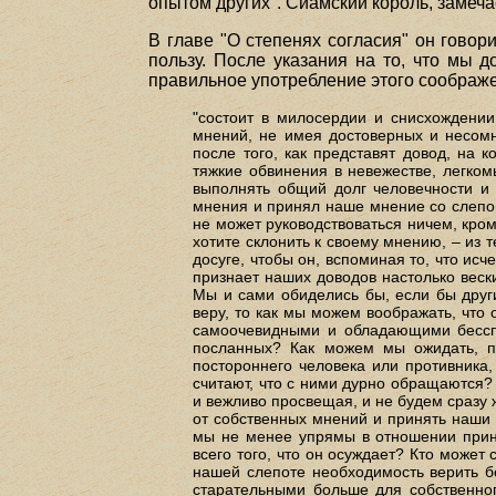
опытом других". Сиамский король, замеча
В главе "О степенях согласия" он говор
пользу. После указания на то, что мы д
правильное употребление этого соображ
"состоит в милосердии и снисхождении
мнений, не имея достоверных и несомне
после того, как представят довод, на 
тяжкие обвинения в невежестве, легко
выполнять общий долг человечности и 
мнения и принял наше мнение со слепой 
не может руководствоваться ничем, кром
хотите склонить к своему мнению, – из 
досуге, чтобы он, вспоминая то, что исч
признает наших доводов настолько вески
Мы и сами обиделись бы, если бы друг
веру, то как мы можем воображать, что 
самоочевидными и обладающими бесспо
посланных? Как можем мы ожидать, п
постороннего человека или противника,
считают, что с ними дурно обращаются?
и вежливо просвещая, и не будем сразу 
от собственных мнений и принять наши 
мы не менее упрямы в отношении приня
всего того, что он осуждает? Кто может
нашей слепоте необходимость верить б
старательными больше для собственног