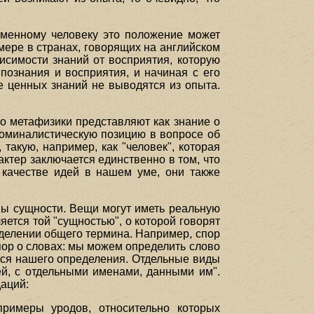
ременному человеку это положение может
 мере в странах, говорящих на английском
висимости знаний от восприятия, которую
познания и восприятия, и начиная с его
е ценных знаний не выводятся из опыта.
что метафизики представляют как знание о
 номиналистическую позицию в вопросе об
акую, например, как "человек", которая
тер заключается единственно в том, что
качестве идей в нашем уме, они также
ны сущности. Вещи могут иметь реальную
яется той "сущностью", о которой говорят
ределении общего термина. Например, спор
спор о словах: мы можем определить слово
ться нашего определения. Отдельные виды
ей, с отдельными именами, данными им".
аций:
примеры уродов, относительно которых