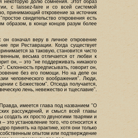
яя некоторую долю сомнения. Этот образ
и, с laissez-faire и со всей системой
во, принимающий откровение за источник
 "простое свидетельство откровения есть
им образом, в конце концов разум более
с: он означал веру в личное откровение
ние при Реставрации. Когда существует
принимается за таковую, становится чисто
твенным, весьма отличается от любви к
ит он, – это "не поддерживать никакого
". Склонность предписывать, говорит он,
кровение без его помощи. Но на деле он
зии человеческого воображения". Люди,
щении с Божеством". Отсюда получается,
веческую лень, невежество и тщеславие".
 Правда, имеется глава под названием "О
еских рассуждений, и смысл всей главы
 создать их просто двуногими тварями и
– это установление того, что относится к
ро принять на практике, хотя они только
им собственным опытом или подтверждение