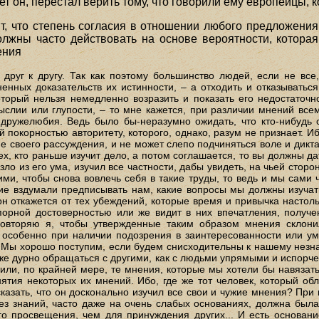
ет он, перестал верить тому, что говорили ему европейцы, к
ит, что степень согласия в отношении любого предложения
олжны часто действовать на основе вероятности, которая 
ения
 друг к другу. Так как поэтому большинство людей, если не вс
нных доказательств их истинности, – а отходить и отказыватьс
который нельзя немедленно возразить и показать его недостаточн
мыслии или глупости, – то мне кажется, при различии мнений вс
дружелюбия. Ведь было бы-неразумно ожидать, что кто-нибудь о
покорностью авторитету, которого, однако, разум не признает. Иб
е своего рассуждения, и не может слепо подчиняться воле и диктат
тех, кто раньше изучит дело, а потом соглашается, то вы должны д
езло из его ума, изучил все частности, дабы увидеть, на чьей стор
ми, чтобы снова вовлечь себя в такие труды, то ведь и мы сами 
ие вздумали предписывать нам, какие вопросы мы должны изучат
он откажется от тех убеждений, которые время и привычка настольк
рной достоверностью или же видит в них впечатления, получе
овторяю я, чтобы утвержденные таким образом мнения склони
 особенно при наличии подозрения в заинтересованности или умы
 Мы хорошо поступим, если будем снисходительны к нашему незна
же дурно обращаться с другими, как с людьми упрямыми и испорченн
или, по крайней мере, те мнения, которые мы хотели бы навязать 
тия некоторых их мнений. Ибо, где же тот человек, который об
 сказать, что он досконально изучил все свои и чужие мнения? При
ез знаний, часто даже на очень слабых основаниях, должна была
о просвещения, чем для принуждения других... И есть основан