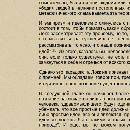
сомнительно, были ли они людьми или н
убедил людей в наличии постепенных из
метафизического хлама вымела эта теори
И эмпиризм и идеализм столкнулись с 
состоит в том, чтобы показать, каким об
Локк рассматривает эту проблему, но то,
его мыслях и рассуждениях нет непос
рассматривать, то ясно, что наше познан
18
идей"
. Из этого, казалось бы, непосре
они, если только существуют, не есть 
замкнуться в себе и отречься от всякого 
Однако это парадокс, а Локк не признае
с прежней. Мы обладаем, говорит он, т
интуитивно, наше познание существован
В следующей главе он начинает более 
познание заключается лишь в восприяти
человека здравомыслящего будут одина
убеждать, что все простые идеи должны 
либо простые идеи: все они являются "пр
идеи их должны быть такими и только 
природе". И еще, мы не можем получи