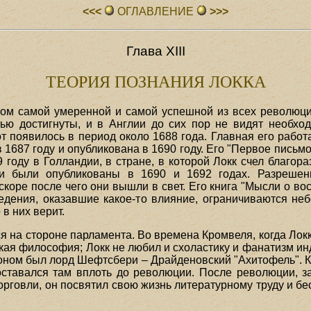
<<<
ОГЛАВЛЕHИЕ
>>>
Глава XIII
ТЕОРИЯ ПОЗНАНИЯ ЛОККА
лом самой умеренной и самой успешной из всех революц
ью достигнуты, и в Англии до сих пор не видят необход
от появилось в период около 1688 года. Главная его рабо
 1687 году и опубликована в 1690 году. Его "Первое пись
 году в Голландии, в стране, в которой Локк счел благор
и были опубликованы в 1690 и 1692 годах. Разрешени
вскоре после чего они вышли в свет. Его книга "Мысли о во
ведения, оказавшие какое-то влияние, ограничиваются не
в них верит.
 на стороне парламента. Во времена Кромвеля, когда Лок
кая философия; Локк не любил и схоластику и фанатизм и
атроном был лорд Шефтсбери – Драйденовский "Ахитофель". 
оставался там вплоть до революции. После революции, за
орговли, он посвятил свою жизнь литературному труду и б