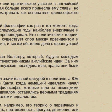
е или практическое участие в английской
рая больше всего принесла ему славы, но
сматривать как основателя философского
 философии как раз в тот момент, когда
последующие годы наиболее энергичные и
проповедовал. Его политические теории,
е существует спор между президентом и
ия, и так же обстояло дело с французской
ан Вольтеру, который, будучи молодым
течественникам английские идеи. За ним
цузские последователи, правы они были
л значительной фигурой в политике, а Юм
 Канта, когда немецкий идеализм начал
: философы, которые шли за немецкими
адикалом, оставались верными традициям
ралом и идеалистом.
м, например, его теорию о первичных и
сть, протяженность, фигура, движение или