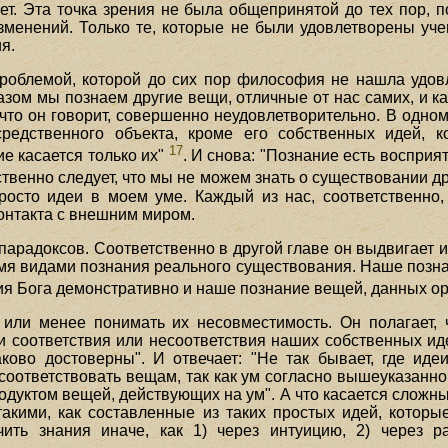
ет. Эта точка зрения не была общепринятой до тех пор, п
менений. Только те, которые не были удовлетворены учен
я.
проблемой, которой до сих пор философия не нашла удов
разом мы познаем другие вещи, отличные от нас самих, и 
 что он говорит, совершенно неудовлетворительно. В одном 
редственного объекта, кроме его собственных идей, 
17
ие касается только их"
. И снова: "Познание есть восприя
дственно следует, что мы не можем знать о существовании д
просто идеи в моем уме. Каждый из нас, соответственно, 
контакта с внешним миром.
т парадоксов. Соответственно в другой главе он выдвигае
ремя видами познания реального существования. Наше позн
ия Бога демонстративно и наше познание вещей, данных ор
или менее понимать их несовместимость. Он полагает, ч
и соответствия или несоответствия наших собственных иде
ково достоверны". И отвечает: "Не так бывает, где иде
соответствовать вещам, так как ум согласно вышеуказанном
одуктом вещей, действующих на ум". А что касается сложн
такими, как составленные из таких простых идей, котор
ть знания иначе, как 1) через интуицию, 2) через ра