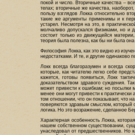
покой и число. Вторичные качества – все
телах; вторичные же качества, наоборот,
пользу взглядов Локка относительно вто
такие же аргументы применимы и к пер
устарел. Несмотря на это, в практическ
молчаливо допускался физиками, но и д
состоит только из движущейся материи,
теория была полезна, как бы ни была она
Философия Локка, как это видно из изуч
недостатками. И те, и другие одинаково 
Локк всегда благоразумен и всегда ско
которые, как читателю легко себе предст
кажется, готовы появиться, Локк такти
доказательством здравого суждения. Так
может привести к ошибкам; но посылки мо
менее они могут привести к практически
том отношении, что он показывает, что 
поверяются здравым смыслом, который о
логика. Но это возражение, сделанное Б
Характерная особенность Локка, котора
нашем собственном существовании, суще
унаследовал от предшественников. Но ка