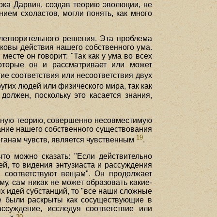
ока Дарвин, создав теорию эволюции, не
ием схоластов, могли понять, как много
летворительного решения. Эта проблема
каковы действия нашего собственного ума.
месте он говорит: "Так как у ума во всех
которые он и рассматривает или может
тие соответствия или несоответствия двух
ругих людей или физического мира, так как
должен, поскольку это касается знания,
т иную теорию, совершенно несовместимую
ание нашего собственного существования
19
ганам чувств, является чувственным
.
то можно сказать: "Если действительно
й, то видения энтузиаста и рассуждения
и соответствуют вещам". Он продолжает
у, сам никак не может образовать какие-
ых идей субстанций, то "все наши сложные
ые были раскрыты как сосуществующие в
ссуждение, исследуя соответствие или
20