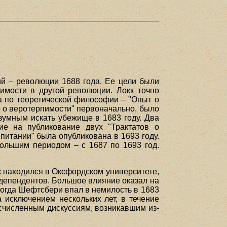
ий – революции 1688 года. Ее цели были
имости в другой революции. Локк точно
та по теоретической философии – "Опыт о
мо о веротерпимости" первоначально, было
азумным искать убежище в 1683 году. Два
е на публикование двух "Трактатов о
спитании" была опубликована в 1693 году.
большим периодом – с 1687 по 1693 год.
к находился в Оксфордском университете,
ндепендентов. Большое влияние оказал на
Когда Шефтсбери впал в немилость в 1683
 исключением нескольких лет, в течение
есчисленным дискуссиям, возникавшим из-