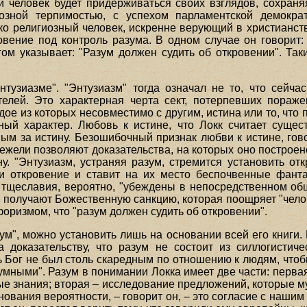
й человек будет придерживаться своих взглядов, сохран
зной терпимостью, с успехом парламентской демократи
око религиозный человек, искренне верующий в христианст
овение под контроль разума. В одном случае он говорит:
гом указывает: "Разум должен судить об откровении". Так
нтузиазме". "Энтузиазм" тогда означал не то, что сейча
елей. Это характерная черта сект, потерпевших пораже
ое из которых несовместимо с другим, истина или то, что 
ный характер. Любовь к истине, что Локк считает сущес
м за истину. Безошибочный признак любви к истине, говор
жели позволяют доказательства, на которых оно построено
у. "Энтузиазм, устраняя разум, стремится установить от
и откровение и ставит на их место беспочвенные фанта
 тщеславия, вероятно, "убеждены в непосредственном об
 получают Божественную санкцию, которая поощряет "чело
оризмом, что "разум должен судить об откровении".
ум", можно установить лишь на основании всей его книги.
 доказательству, что разум не состоит из силлогистич
 Бог не был столь скаредным по отношению к людям, чтобы
мными". Разум в понимании Локка имеет две части: первая 
 знания; вторая – исследование предложений, которые муд
нования вероятности, – говорит он, – это согласие с наш