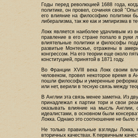
Годы перед революцией 1688 года, когда
политике, он провел, сочиняя свой "Опы
его влияние на философию политики был
либерализма, так же как и эмпиризма в т
Локк является наиболее удачливым из в
правление в его стране попало в руки 
влиятельные политики и философы подде
развитые Монтескье, отражены в амери
конгрессом. На его теории еще около пят
конституцией, принятой в 1871 году.
Во Франции XVIII века Локк своим вл
человеком, провел некоторое время в А
пошли философы и умеренные реформато
или нет, верили в тесную связь между тео
В Англии эта связь менее заметна. Из д
принадлежал к партии тори и свои реа
оказывать влияние на мысль Англии, 
идеалистами, в основном были консерва
Локка. Однако это соотношение не было 
Не только правильные взгляды Локка, 
вторичных качествах. К первичным качест