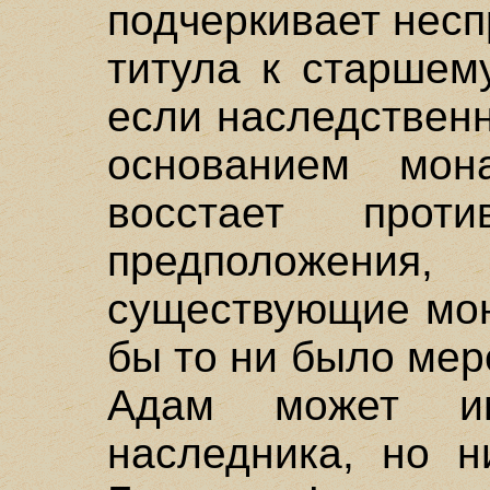
подчеркивает нес
титула к старшем
если наследствен
основанием мон
восстает прот
предположени
существующие мон
бы то ни было ме
Адам может им
наследника, но н