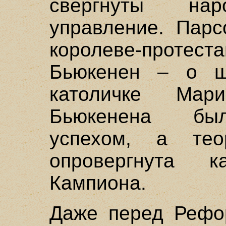
свергнуты на
управление. Парс
королеве-протес
Бьюкенен – о шо
католичке Мар
Бьюкенена был
успехом, а те
опровергнута 
Кампиона.
Даже перед Рефо