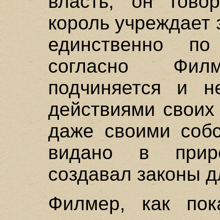
власть; он гово
король учреждает 
единственно по
согласно Фил
подчиняется и н
действиями своих
даже своими собс
видано в прир
создавал законы д
Филмер, как пок