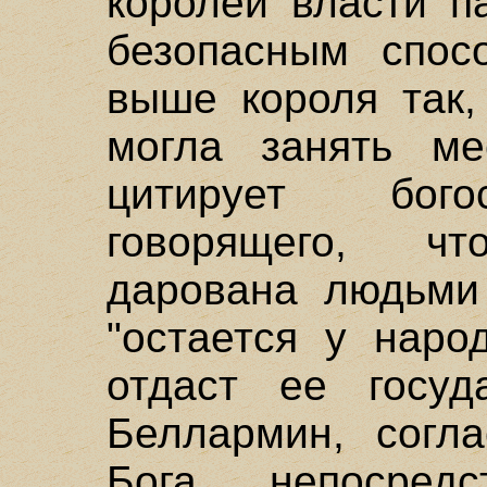
королей власти п
безопасным спос
выше короля так,
могла занять ме
цитирует бого
говорящего, ч
дарована людьми 
"остается у наро
отдаст ее госуд
Беллармин, согла
Бога непосредс