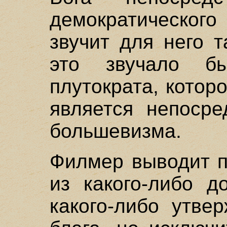
демократическог
звучит для него 
это звучало б
плутократа, котор
является непосре
большевизма.
Филмер выводит п
из какого-либо д
какого-либо утве