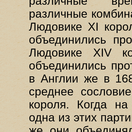
различные вре
различные комбин
Людовике XI коро
объединились про
Людовике XIV ко
объединились про
в Англии же в 16
среднее сословие
короля. Когда на
одна из этих парти
же они объединял