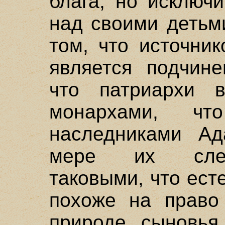
блага, но исключ
над своими детьми
том, что источни
является подчине
что патриархи 
монархами, чт
наследниками Ад
мере их след
таковыми, что ест
похоже на право
природе сыновья