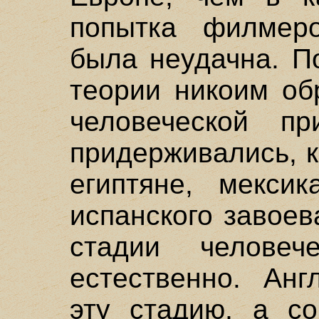
попытка филмеров
была неудачна. П
теории никоим об
человеческой пр
придерживались, 
египтяне, мекси
испанского завое
стадии человеч
естественно. Ан
эту стадию, а с