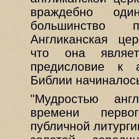
враждебно од
большинство пр
Англиканская цер
что она являе
предисловие к а
Библии начиналось
"Мудростью анг
времени перво
публичной литург