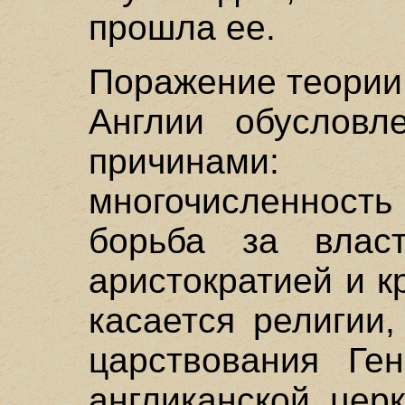
прошла ее.
Поражение теории
Англии обусловл
причинами
многочисленност
борьба за влас
аристократией и к
касается религии
царствования Ген
англиканской цер