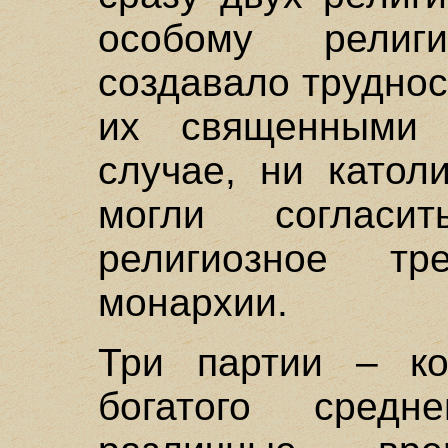
особому рели
создавало труднос
их священными 
случае, ни катол
могли согласи
религиозное т
монархии.
Три партии – ко
богатого сред