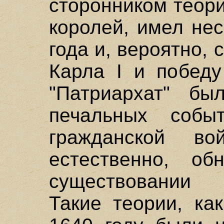
сторонником теор
королей, имел не
года и, вероятно,
Карла I и победу
"Патриархат" бы
печальных соб
гражданской в
естественно, об
существовании 
Такие теории, ка