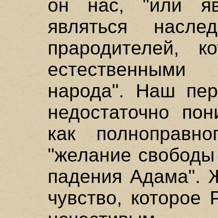
он нас, "или я
являться насле
прародителей, к
естественными
народа". Наш пер
недостаточно пон
как полноправно
"желание свободы
падения Адама". 
чувство, которое