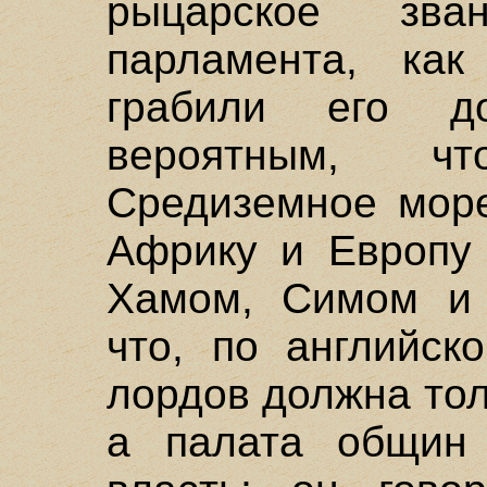
рыцарское зва
парламента, как
грабили его д
вероятным, ч
Средиземное море
Африку и Европу 
Хамом, Симом и 
что, по английск
лордов должна тол
а палата общин