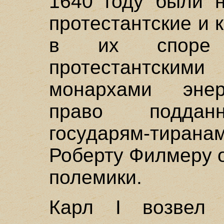
1640 году были н
протестантские и 
в их споре с
протестантски
монархами энер
право подданн
государям-тиран
Роберту Филмеру 
полемики.
Карл I возвел