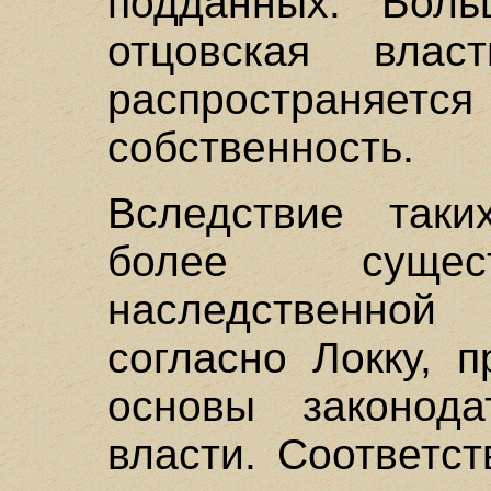
подданных. Боль
отцовская вла
распространя
собственность.
Вследствие таки
более сущест
наследственно
согласно Локку, 
основы законода
власти. Соответс