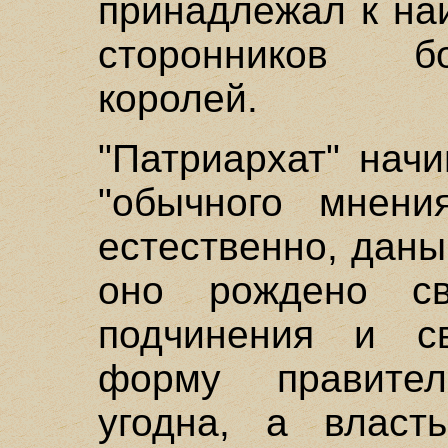
принадлежал к на
сторонников б
королей.
"Патриархат" нач
"обычного мнения
естественно, дан
оно рождено св
подчинения и с
форму правител
угодна, а власть