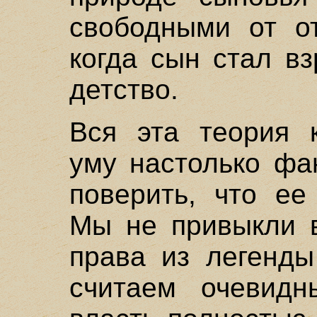
свободными от от
когда сын стал в
детство.
Вся эта теория 
уму настолько фа
поверить, что ее
Мы не привыкли в
права из легенд
считаем очевидн