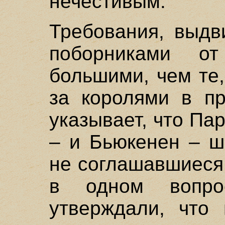
нечестивым.
Требования, выдв
поборниками о
большими, чем те
за королями в п
указывает, что Па
– и Бьюкенен – ш
не соглашавшиеся 
в одном вопр
утверждали, что 