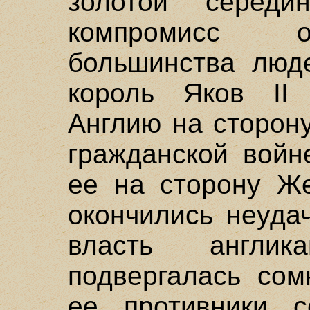
золотой серед
компромисс о
большинства люд
король Яков II 
Англию на сторон
гражданской войн
ее на сторону Же
окончились неуда
власть англи
подвергалась сом
ее противники с