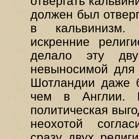
отвергать кальвин
должен был отверг
в кальвинизм
искренние религи
делало эту дву
невыносимой для 
Шотландии даже б
чем в Англии. 
политическая выго
неохотой соглас
сразу двух религ