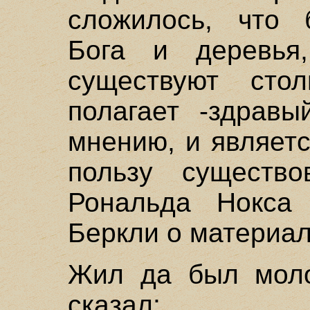
сложилось, что 
Бога и деревья
существуют сто
полагает -здравы
мнению, и являет
пользу существо
Рональда Нокса 
Беркли о материал
Жил да был моло
сказал: