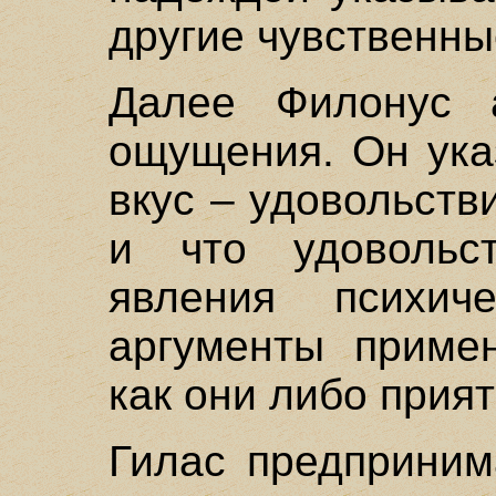
другие чувственны
Далее Филонус а
ощущения. Он ука
вкус – удовольств
и что удовольс
явления психич
аргументы примен
как они либо прият
Гилас предприним