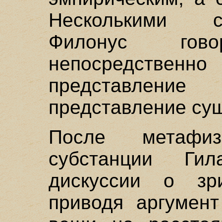
Несколькими 
Филонус гов
непосредственно 
представлен
представление сущ
После метафи
субстанции Ги
дискуссии о зр
приводя аргумент