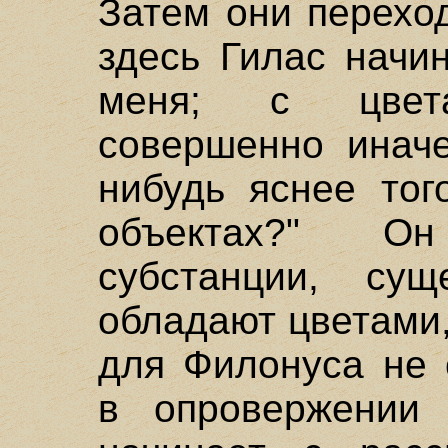
Затем они переход
здесь Гилас начи
меня; с цвет
совершенно иначе
нибудь яснее тог
объектах?" О
субстанции, су
обладают цветами
для Филонуса не 
в опровержении 