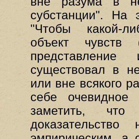
вне разума в н
субстанции". На 
"Чтобы какой-ли
объект чувств 
представление
существовал в н
или вне всякого р
себе очевидное 
заметить, чт
доказательство
эмпирическим, а 