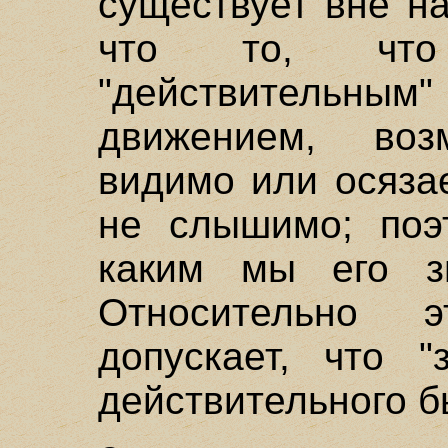
существует вне на
что то, что
"действительны
движением, во
видимо или осязае
не слышимо; поэт
каким мы его з
Относительно 
допускает, что 
действительного б