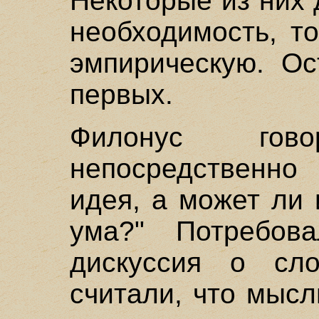
Некоторые из них
необходимость, т
эмпирическую. Ос
первых.
Филонус гов
непосредственно 
идея, а может ли
ума?" Потребов
дискуссия о сл
считали, что мысл