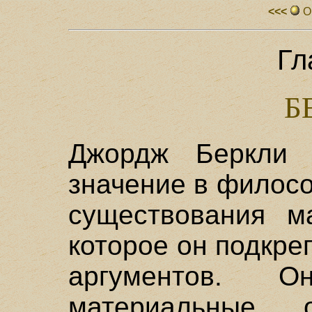
<<<
О
Гл
Б
Джордж Беркли (
значение в филос
существования м
которое он подкр
аргументов. 
материальные о