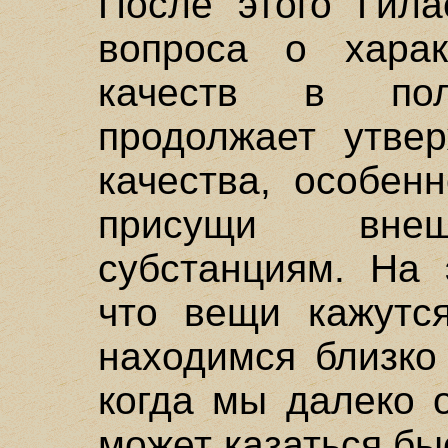
После этого Гила
вопроса о харак
качеств в по
продолжает утвер
качества, особен
присущи внеш
субстанциям. На 
что вещи кажутс
находимся близко
когда мы далеко 
может казаться б