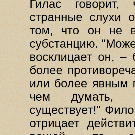
Гилас говорит,
странные слухи о
том, что он не 
субстанцию. "Може
восклицает он, –
более противореч
или более явным 
чем думать, 
существует!" Фило
отрицает действи