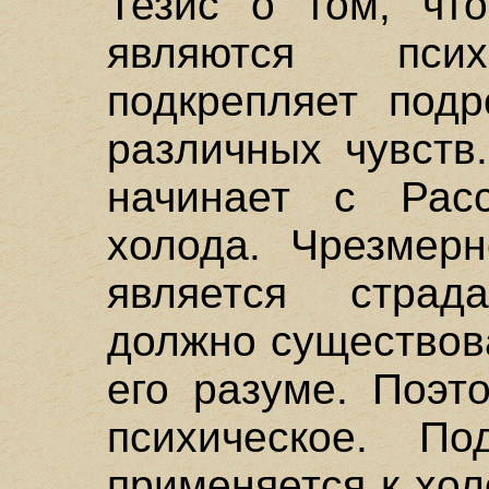
Тезис о том, чт
являются псих
подкрепляет под
различных чувств
начинает с Рас
холода. Чрезмерн
является страд
должно существов
его разуме. Поэт
психическое. П
применяется к хол