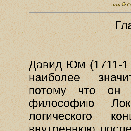
<<<
О
Гл
Давид Юм (1711-1
наиболее значи
потому что он 
философию Ло
логического к
внутреннюю после