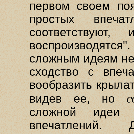
первом своем поя
простых впеча
соответствуют
воспроизводятся
сложным идеям не
сходство с впеч
вообразить крыла
с
видев ее, но
сложной идеи 
впечатлений. Д