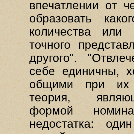
впечатлении от ч
образовать каког
количества или 
точного представ
другого". "Отвл
себе единичны, х
общими при их 
теория, являю
формой номин
недостатка: оди