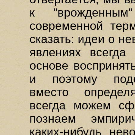
к "врожденным
современной тер
сказать: идеи о н
явлениях всегда
основе воспринят
и поэтому подс
вместо определ
всегда можем сф
познаем эмпири
каких-нибудь нев