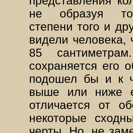
представления ко
не образуя точ
степени того и др
видели человека, 
85 сантиметра
сохраняется его о
подошел бы и к ч
выше или ниже е
отличается от о
некоторые сходн
черты. Но, не зам