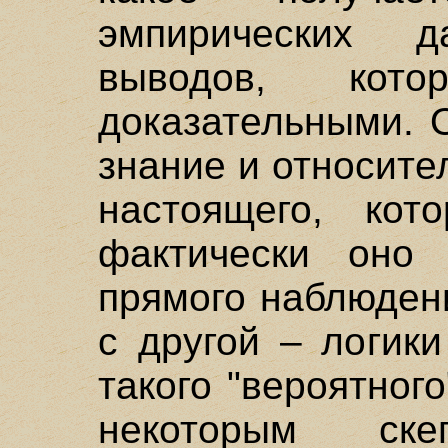
эмпирических 
выводов, кот
доказательными. 
знание и относите
настоящего, кот
фактически оно 
прямого наблюдени
с другой – логик
такого "вероятног
некоторым ске