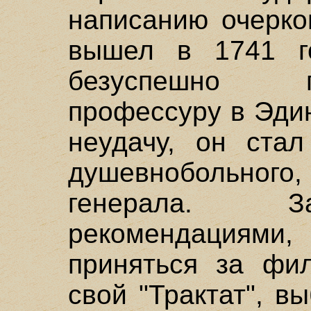
написанию очерко
вышел в 1741 г
безуспешно п
профессуру в Эдин
неудачу, он стал
душевнобольного
генерала. З
рекомендациями
приняться за фи
свой "Трактат", в