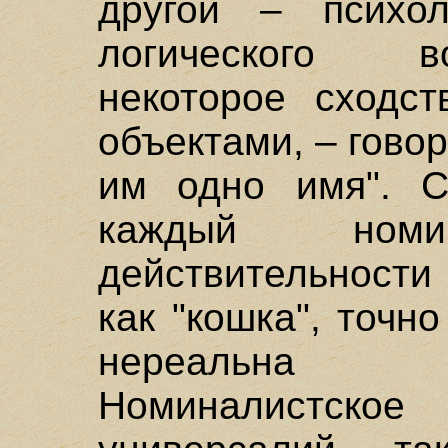
другой – психол
логического в
некоторое сходс
объектами, – гово
им одно имя". С
каждый ном
действительности
как "кошка", точн
нереальна 
Номиналистско