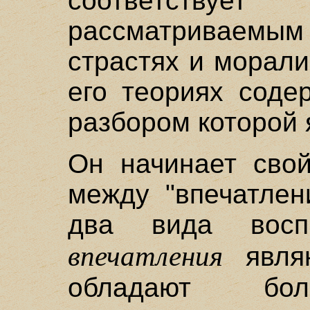
соответств
рассматриваемы
страстях и морали
его теориях соде
разбором которой 
Он начинает свой
между "впечатлен
два вида восп
впечатления
являю
обладают б