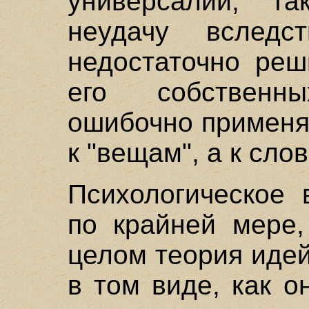
универсалий, та
неудачу вследс
недостаточно реш
его собственн
ошибочно применя
к "вещам", а к сло
Психологическое 
по крайней мере
целом теория идей
в том виде, как о