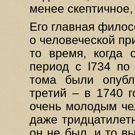
менее скептичное,
Его главная филос
о человеческой пр
то время, когда 
период с l734 по
тома были опубл
третий – в 1740 
очень молодым че
даже тридцатилетн
он не был, и то в