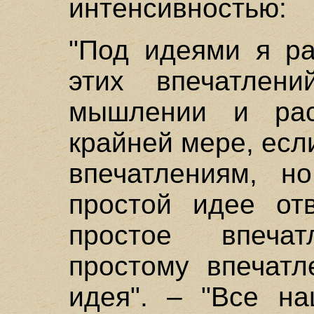
интенсивностью:
"Под идеями я р
этих впечатлен
мышлении и рас
крайней мере, есл
впечатлениям, н
простой идее от
простое впеча
простому впечатл
идея". – "Все н