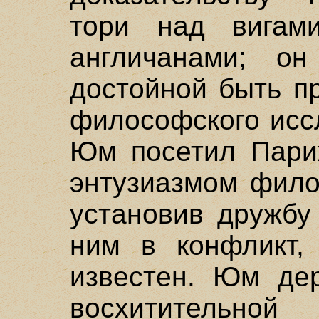
тори над вигам
англичанами; о
достойной быть п
философского исс
Юм посетил Пари
энтузиазмом фило
установив дружбу
ним в конфликт,
известен. Юм де
восхитительной