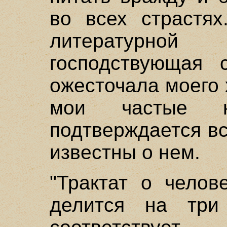
во всех страстя
литературн
господствующая 
ожесточала моего 
мои частые н
подтверждается в
известны о нем.
"Трактат о челов
делится на три