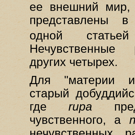
ее внешний мир,
представлены в
одной статье
Нечувственные 
других четырех.
Для "материи и
старый добуддий
где
rupa
предс
чувственного, а
нечувственных р