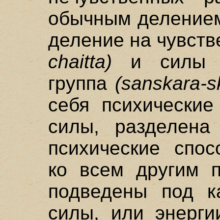
обычным делением
деление на чувст
chaitta)
и сил
группа
(sanskara-s
себя психические
силы, разделена
психические спос
ко всем другим п
подведены под к
силы, или энерги