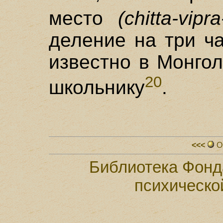
место
(chitta-vipr
деление на три ч
известно в Монго
20
школьнику
.
<<<
О
Библиотека Фонд
психическо