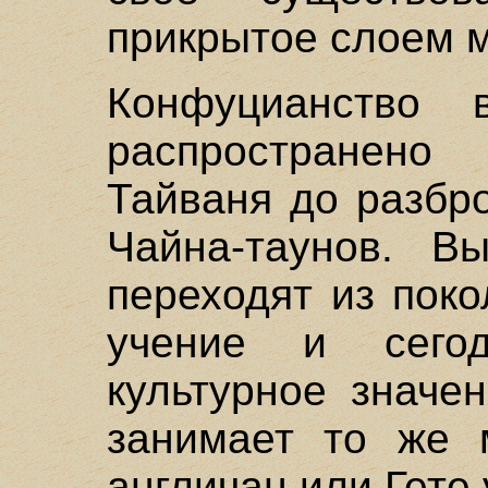
прикрытое слоем 
Конфуцианство 
распространено
Тайваня до разбр
Чайна-таунов. В
переходят из поко
учение и сего
культурное значе
занимает то же 
англичан или Гете 