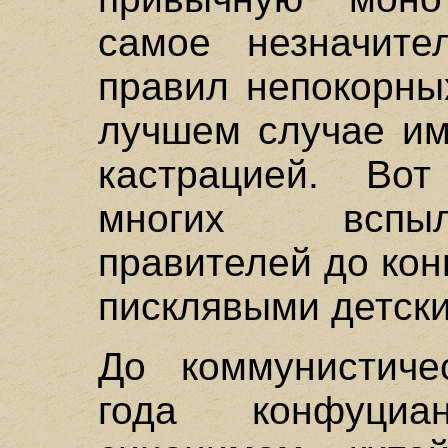
самое незначите
правил непокорны
лучшем случае им
кастрацией. Во
многих вспыл
правителей до кон
писклявыми детски
До коммунистиче
года конфуци