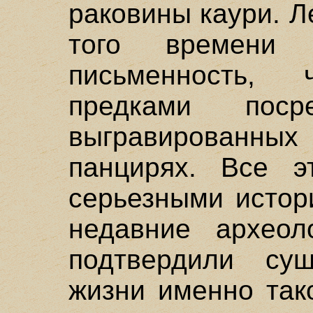
раковины каури. Л
того времени 
письменность,
предками поср
выгравирован
панцирях. Все э
серьезными истор
недавние археол
подтвердили су
жизни именно так