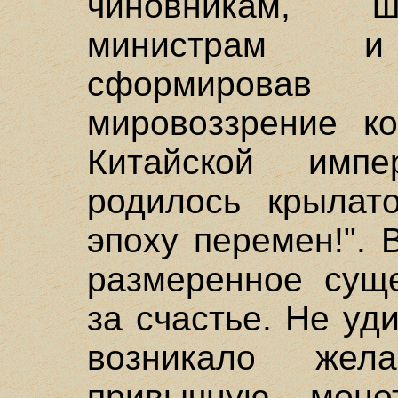
чиновникам, ш
министрам и 
сформирова
мировоззрение к
Китайской имп
родилось крылат
эпоху перемен!".
размеренное суще
за счастье. Не уд
возникало жел
привычную моно