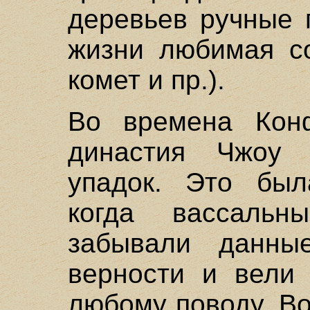
деревьев ручные 
жизни любимая со
комет и пр.).
Во времена Конф
династия Чжоу 
упадок. Это был
когда вассальны
забывали данны
верности и вели 
любому поводу. В