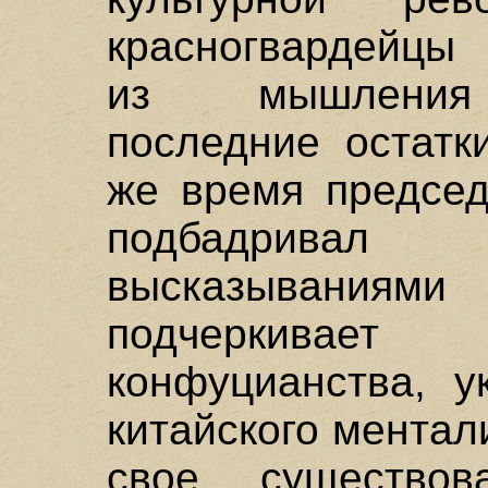
красногвардейцы 
из мышления 
последние остатк
же время председ
подбадривал 
высказываниями
подчеркивае
конфуцианства, у
китайского мента
свое существо