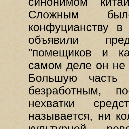
синонимом китай
Сложным бы
конфуцианству в
объявили пред
"помещиков и ка
самом деле он не 
Большую часть
безработным, п
нехватки сред
называется, ни к
культурной ре