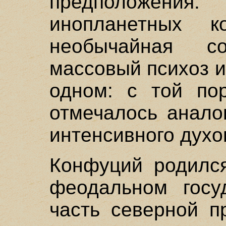
предположе
инопланетных ко
необычайная со
массовый психоз и 
одном: с той по
отмечалось анало
интенсивного духо
Конфуций родился
феодальном госу
часть северной п