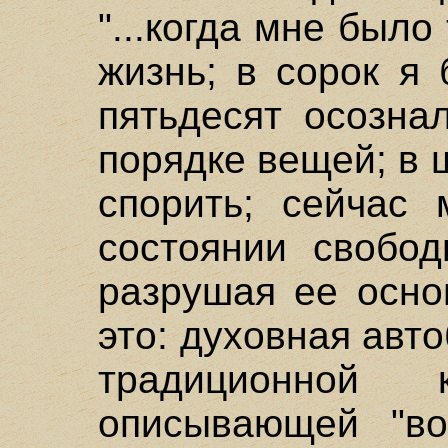
"...когда мне было
жизнь; в сорок я
пятьдесят осозна
порядке вещей; в 
спорить; сейчас 
состоянии свобод
разрушая ее основ
это: духовная авт
традиционной к
описывающей "во