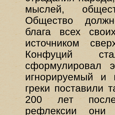
мыслей, общест
Общество должн
блага всех свои
источником свер
Конфуций ст
сформулировал э
игнорируемый и 
греки поставили т
200 лет посл
рефлексии они 