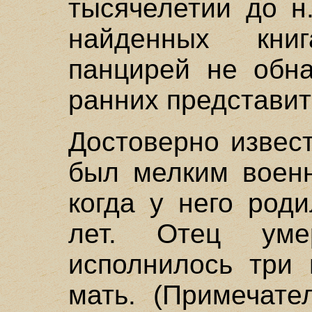
тысячелетии до н
найденных кни
панцирей не обн
ранних представит
Достоверно извес
был мелким военн
когда у него род
лет. Отец уме
исполнилось три 
мать. (Примечате