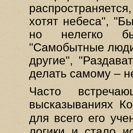
распространяется, 
хотят небеса", "Б
но нелегко б
"Самобытные люди 
другие", "Раздава
делать самому – н
Часто встреча
высказываниях Ко
для всего его уче
логики и стало и