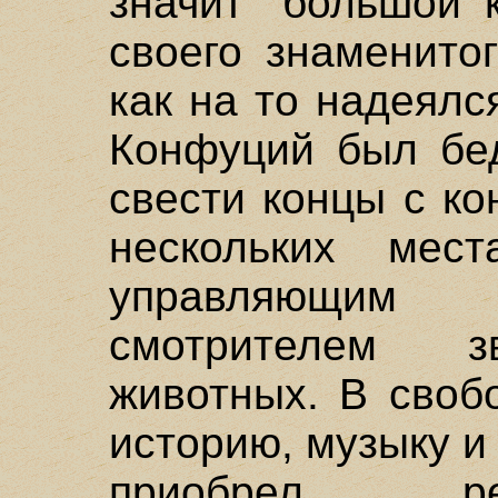
значит "большой 
своего знаменитог
как на то надеялс
Конфуций был бед
свести концы с ко
нескольких ме
управляющим 
смотрителем з
животных. В своб
историю, музыку и
приобрел ре