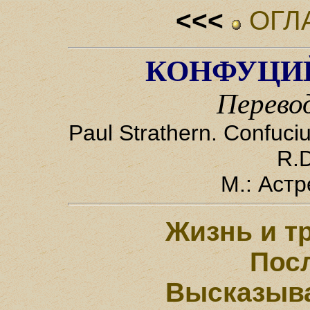
<<<
ОГЛ
КОНФУЦИЙ
Перево
Paul Strathern. Confuciu
R.
М.: Астр
Жизнь и т
Пос
Высказыв