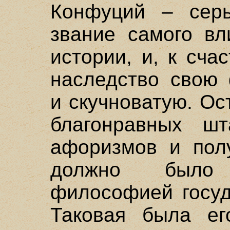
Конфуций – серь
звание самого вл
истории, и, к сча
наследство свою
и скучноватую. О
благонравных шт
афоризмов и полу
должно было 
философией госуд
Таковая была ег