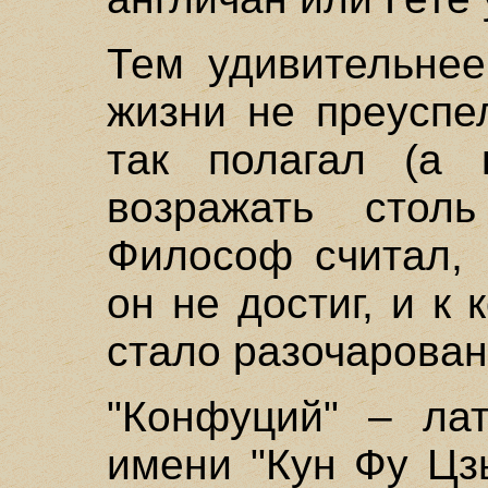
Тем удивительнее
жизни не преуспе
так полагал (а 
возражать столь
Философ считал, 
он не достиг, и к
стало разочарован
"Конфуций" – ла
имени "Кун Фу Цзы