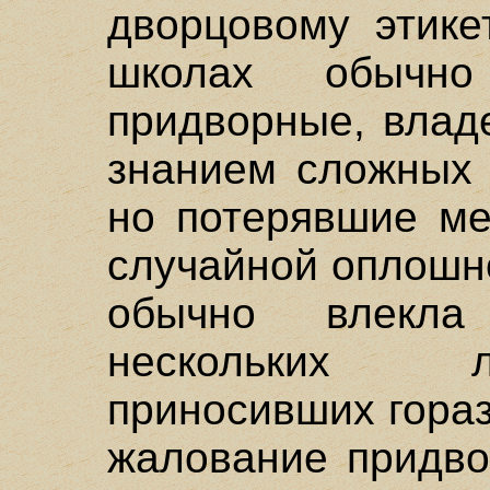
дворцовому этике
школах обычн
придворные, влад
знанием сложных 
но потерявшие ме
случайной оплошно
обычно влекл
нескольких л
приносивших гора
жалование придво