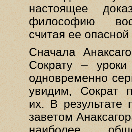
настоящее доказ
философию вос
считая ее опасной
Сначала Анаксаго
Сократу – уроки
одновременно сер
увидим, Сократ п
их. В результате
заветом Анаксагор
наиболее общ