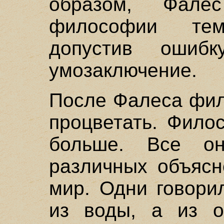
образом, Фал
философии тем
допустив ошибк
умозаключение.
После Фалеса фил
процветать. Фило
больше. Все о
различных объясн
мир. Одни говори
из воды, а из о