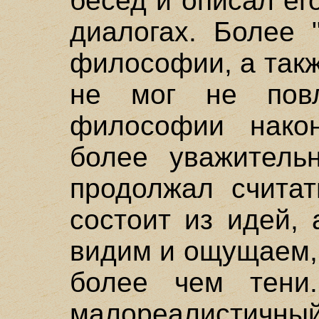
бесед и описал ег
диалогах. Более 
философии, а так
не мог не пов
философии након
более уважитель
продолжал считат
состоит из идей,
видим и ощущаем,
более чем тени
малореалистич