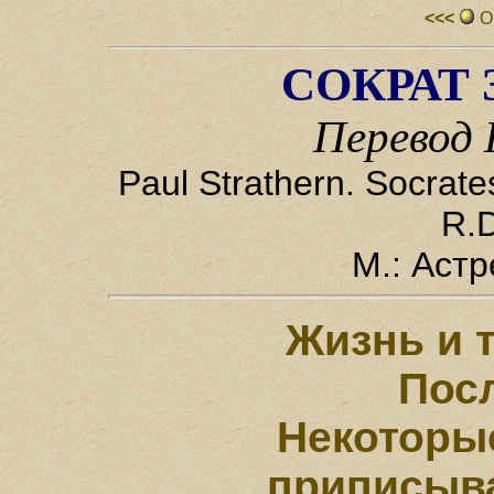
<<<
О
СОКРАТ 
Перевод
Paul Strathern. Socrate
R.
М.: Астр
Жизнь и 
Пос
Некоторы
приписыв