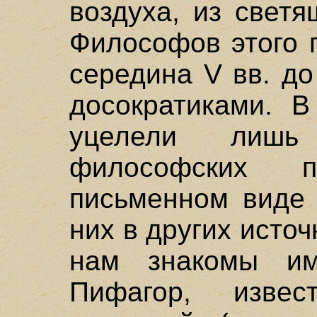
воздуха, из светя
Философов этого 
середина V вв. до
досократиками. В
уцелели лиш
философских 
письменном виде 
них в других источ
нам знакомы им
Пифагор, извес