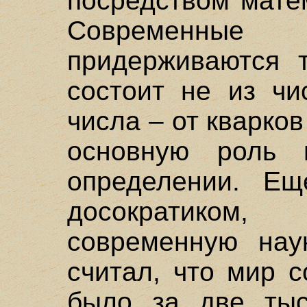
посредством мате
Современные
придерживаются т
состоит не из чи
числа – от кварков
основную роль 
определении. Е
досократико
современную нау
считал, что мир с
было за две тыс