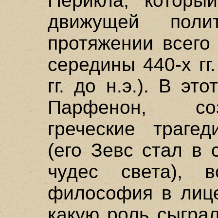
Перикла, которы
движущей поли
протяжении всего
середины 440-х гг.
гг. до н.э.). В э
Парфенон, со
греческие трагед
(его Зевс стал в
чудес света), в
философия в лице
какую роль сыгра