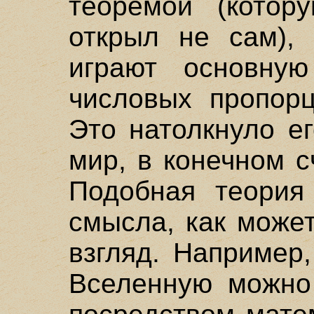
теоремой (котору
открыл не сам), 
играют основну
числовых пропорц
Это натолкнуло е
мир, в конечном с
Подобная теория
смысла, как може
взгляд. Например
Вселенную можно 