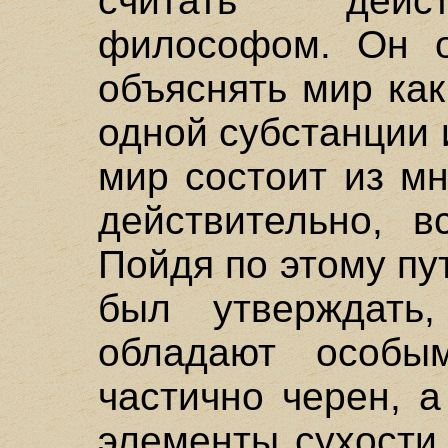
считать дейс
философом. Он о
объяснять мир как
одной субстанции 
мир состоит из м
действительно, в
Пойдя по этому пу
был утверждать
обладают особы
частично черен, 
элементы сухости.