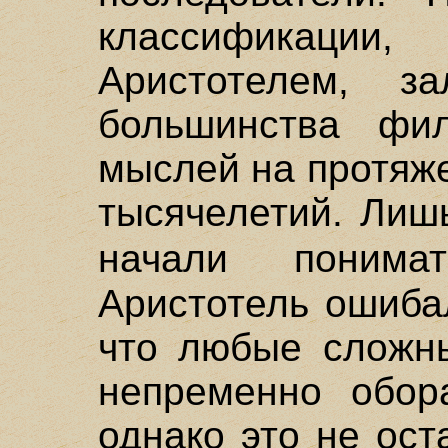
классификаци
Аристотелем, з
большинства фи
мыслей на протяж
тысячелетий. Лиш
начали поним
Аристотель ошиба
что любые сложны
непременно обор
однако это не ост