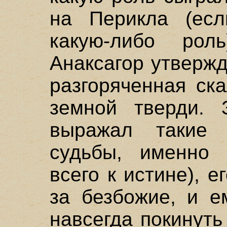
на Перикла (ес
какую-либо роль
Анаксагор утвержд
разгоряченная ск
земной тверди. 
выражал такие 
судьбы, именно 
всего к истине), 
за безбожие, и е
навсегда покинут