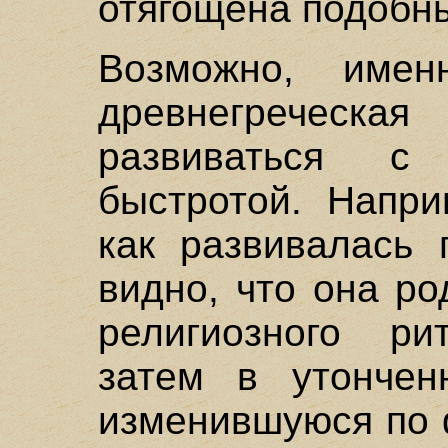
отягощена подобн
Возможно, имен
древнегреческа
развиваться с
быстротой. Напри
как развивалась 
видно, что она р
религиозного ри
затем в утончен
изменившуюся по 