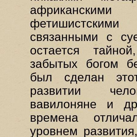
африкански
фетишистскими
связанными с су
остается тайно
забытых богом бе
был сделан это
развитии чело
вавилоняне и др
времена отлича
уровнем развития