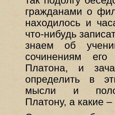
так подолгу бесе
гражданами о фил
находилось и час
что-нибудь записат
знаем об учен
сочинениям его 
Платона, и зач
определить в эт
мысли и поло
Платону, а какие –