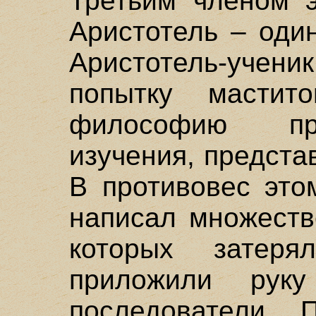
Третьим членом э
Аристотель – оди
Аристотель-учен
попытку мастит
философию пр
изучения, предста
В противовес это
написал множеств
которых затер
приложили руку
последователи.