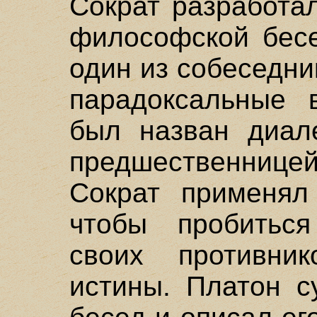
Сократ разработа
философской бесе
один из собеседн
парадоксальные 
был назван диале
предшественницей
Сократ применял
чтобы пробиться
своих противни
истины. Платон с