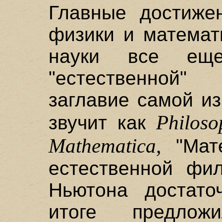
Главные достиже
физики и математ
науки все еще
"естественной"
заглавие самой и
Philoso
звучит как
Mathematica,
"Мате
естественной фил
Ньютона достато
итоге предло