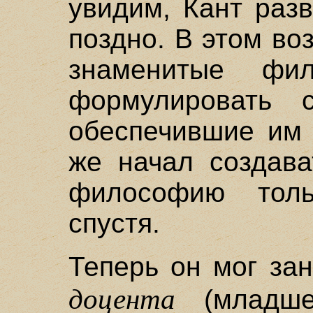
увидим, Кант раз
поздно. В этом во
знаменитые фи
формулировать 
обеспечившие им 
же начал создава
философию толь
спустя.
Теперь он мог за
доцента
(младшег