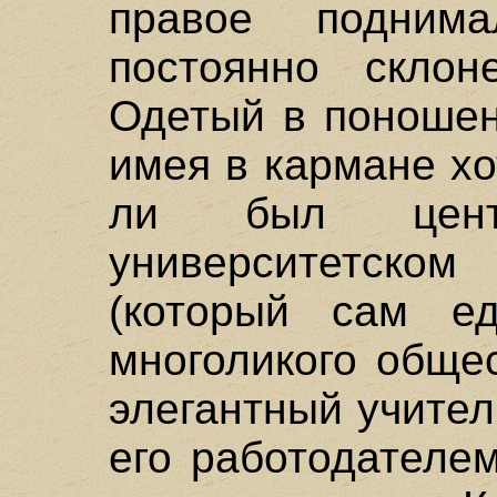
правое поднима
постоянно склон
Одетый в поношен
имея в кармане хо
ли был цент
университетском
(который сам е
многоликого обще
элегантный учите
его работодателе