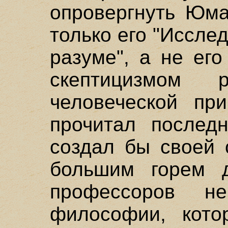
опровергнуть Юма
только его "Иссле
разуме", а не ег
скептицизмом 
человеческой пр
прочитал последн
создал бы своей 
большим горем д
профессоров не
философии, кото