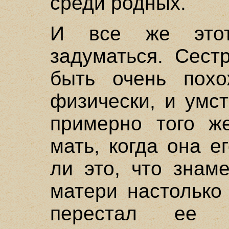
среди родных.
И все же этот
задуматься. Сест
быть очень пох
физически, и умс
примерно того же
мать, когда она е
ли это, что знам
матери настолько
перестал ее 