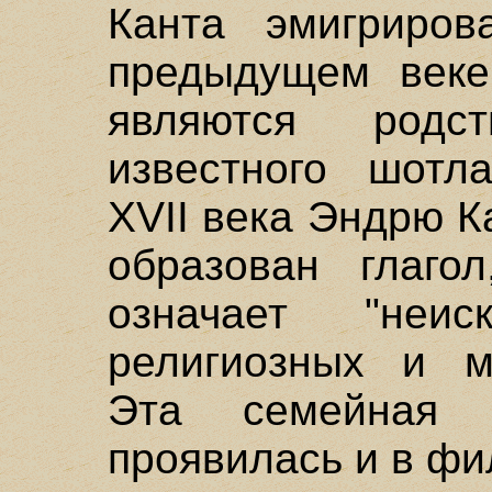
Канта эмигриро
предыдущем веке
являются родст
известного шотла
XVII века Эндрю К
образован глаго
означает "неи
религиозных и м
Эта семейная 
проявилась и в ф