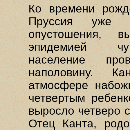
Ко времени рожд
Пруссия уже в
опустошения, в
эпидемией чу
население пр
наполовину. К
атмосфере набож
четвертым ребенк
выросло четверо с
Отец Канта, род