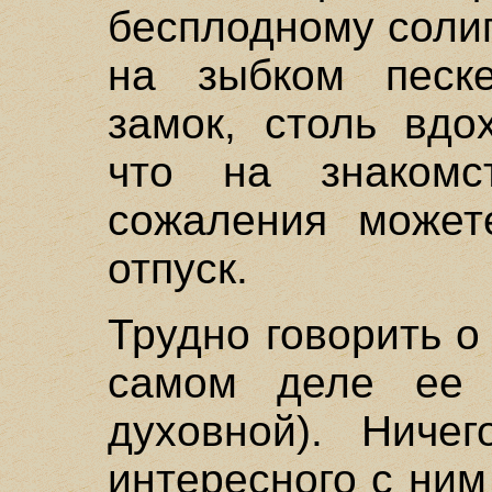
бесплодному солип
на зыбком песк
замок, столь вдо
что на знаком
сожаления может
отпуск.
Трудно говорить о
самом деле ее
духовной). Ничег
интересного с ним