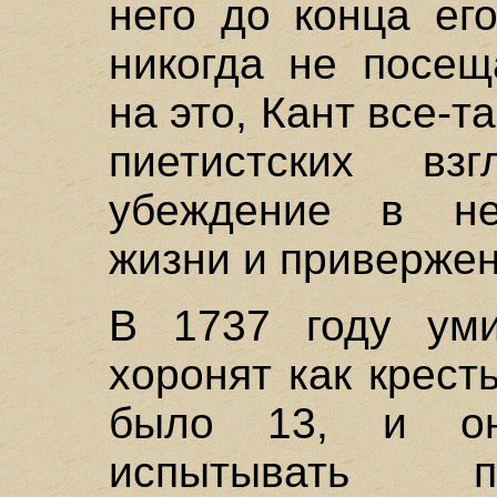
него до конца ег
никогда не посещ
на это, Кант все-т
пиетистских вз
убеждение в не
жизни и привержен
В 1737 году уми
хоронят как крест
было 13, и о
испытывать п