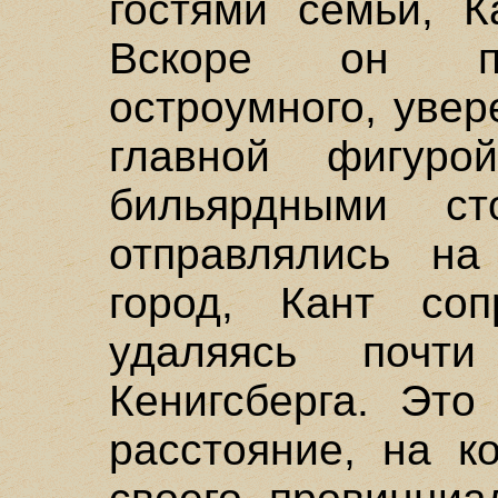
гостями семьи, К
Вскоре он пр
остроумного, увер
главной фигур
бильярдными ст
отправлялись на
город, Кант соп
удаляясь поч
Кенигсберга. Эт
расстояние, на к