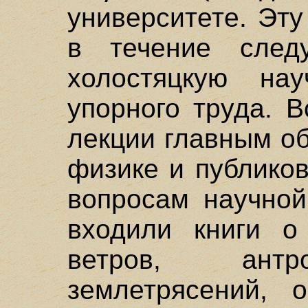
университете. Эт
в течение след
холостяцкую на
упорного труда. 
лекции главным о
физике и публико
вопросам научной
входили книги о
ветров, антр
землетрясений, о