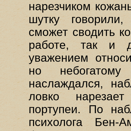
нарезчиком кожан
шутку говорили,
сможет сводить ко
работе, так и 
уважением относи
но небогатом
наслаждался, наб
ловко нарезае
портупеи. По на
психолога Бен-