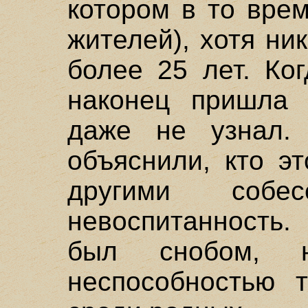
котором в то вре
жителей), хотя ни
более 25 лет. Ко
наконец пришла 
даже не узнал.
объяснили, кто э
другими собе
невоспитанность.
был снобом, 
неспособностью т