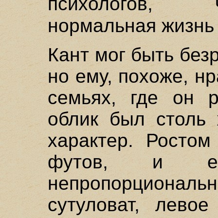
психолого
нормальная жизнь
Кант мог быть без
но ему, похоже, н
семьях, где он р
облик был столь 
характер. Росто
футов, и е
непропорционал
сутуловат, лево