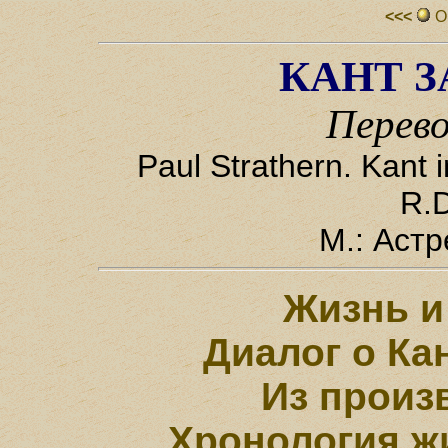
<<<
О
КАНТ З
Перево
Paul Strathern. Kant 
R.
М.: Астр
Жизнь и
Диалог о Ка
Из произ
Хронология жи