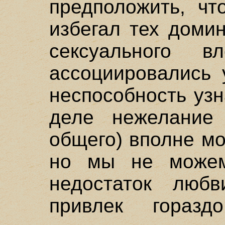
предположить, чт
избегал тех доми
сексуального в
ассоциировались 
неспособность узн
деле нежелание
общего) вполне мо
но мы не можем
недостаток люб
привлек гораз