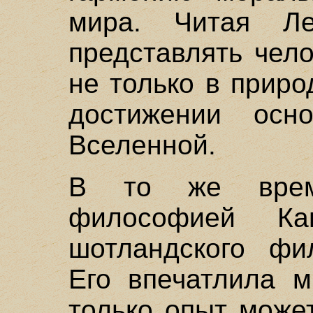
мира. Читая Ле
представлять чел
не только в приро
достижении осн
Вселенной.
В то же время
философией Ка
шотландского ф
Его впечатлила 
только опыт може