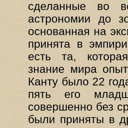
сделанные во в
астрономии до зо
основанная на эк
принята в эмпири
есть та, котора
знание мира опыт
Канту было 22 года
пять его младш
совершенно без с
были приняты в д