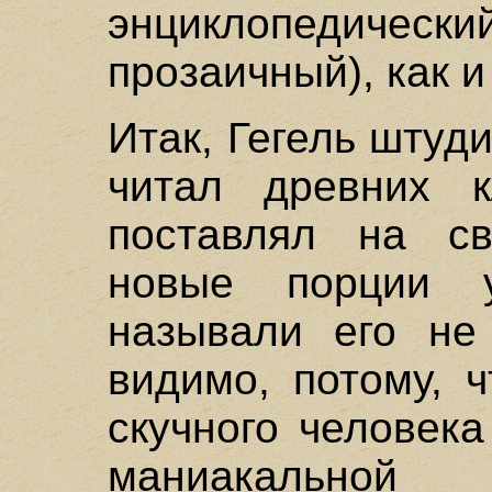
энциклопедич
прозаичный), как и
Итак, Гегель штуд
читал древних к
поставлял на св
новые порции у
называли его не 
видимо, потому, 
скучного человек
маниакальн