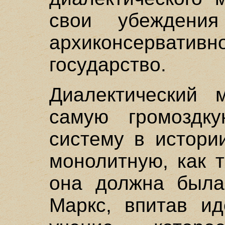
свои убеждени
архиконсерва
государство.
Диалектический 
самую громоздк
систему в истори
монолитную, как т
она должна была
Маркс, впитав ид