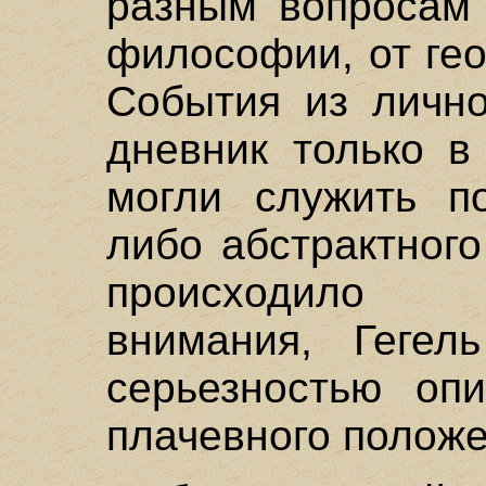
разным вопросам 
философии, от ге
События из лично
дневник только в
могли служить по
либо абстрактног
происходило 
внимания, Геге
серьезностью оп
плачевного положе