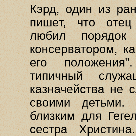
Кэрд, один из ра
пишет, что оте
любил порядо
консерватором, к
его положения"
типичный служа
казначейства не 
своими детьми.
близким для Геге
сестра Христина