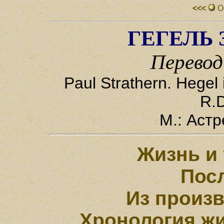
<<<
О
ГЕГЕЛЬ 
Перевод
Paul Strathern. Hegel 
R.
М.: Астр
Жизнь и 
Пос
Из произв
Хронология жи