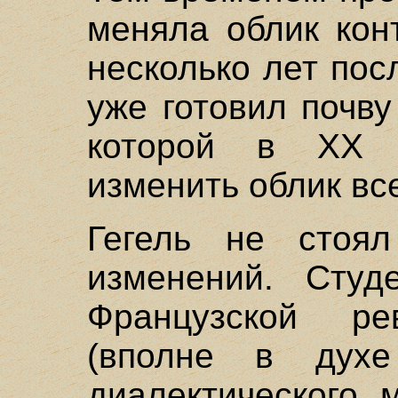
меняла облик кон
несколько лет пос
уже готовил почв
которой в XX 
изменить облик вс
Гегель не стоя
изменений. Студ
Французской р
(вполне в духе
диалектического 