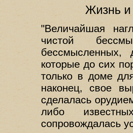
Жизнь и
"Величайшая наг
чистой бессм
бессмысленных, 
которые до сих п
только в доме дл
наконец, свое вы
сделалась орудием
либо известн
сопровождалась ус