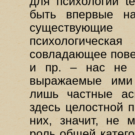
для психологии te
быть впервые на
существующ
психологическая 
совладающее повед
и пр. – нас не у
выражаемые ими 
лишь частные ас
здесь целостной 
них, значит, не 
роль общей катего