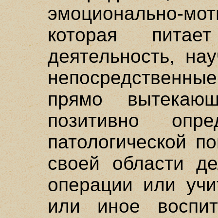
эмоционально-м
которая питае
деятельность, на
непосредственны
прямо вытекающ
позитивно опре
патологической п
своей области де
операции или учи
или иное воспит