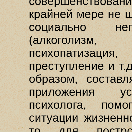
совершенствован
крайней мере не 
социально не
(алкоголизм
психопатизац
преступление и т.
образом, составл
приложения ус
психолога, пом
ситуации жизненно
то для построе