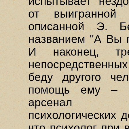
испытывает нездо
от выигранной 
описанной Э. 
названием "А Вы п
И наконец, тр
непосредственных
беду другого чел
помощь ему – 
арсенал пр
психологических д
что психолог при