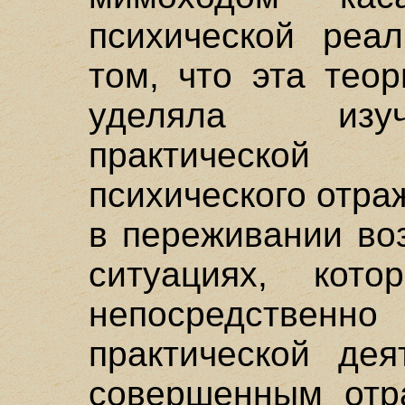
психической реал
том, что эта тео
уделяла изуч
практической
психического отра
в переживании воз
ситуациях, кот
непосредств
практической дея
совершенным отр