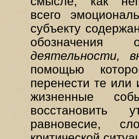
смысле, как неп
всего эмоционал
субъекту содержан
обозначения
деятельности, в
помощью которо
перенести те или
жизненные соб
восстановить у
равновесие, сл
критической ситуа