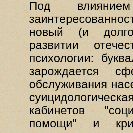
Под влияние
заинтересованнос
новый (и долг
развитии отечес
психологии: букв
зарождается сфе
обслуживания нас
суицидологичес
кабинетов "социа
помощи" и криз