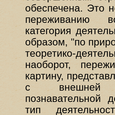
обеспечена. Это н
переживанию в
категория деятель
образом, "по прир
теоретико-деят
наоборот, переж
картину, представ
с внешней 
познавательной д
тип деятельнос