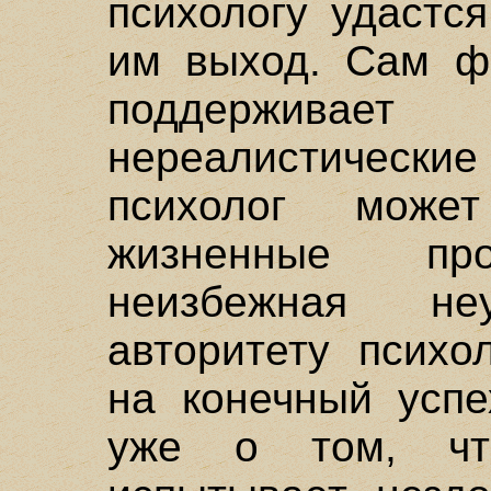
психологу удастс
им выход. Сам фа
поддержива
нереалистически
психолог мож
жизненные пр
неизбежная н
авторитету психо
на конечный успе
уже о том, чт