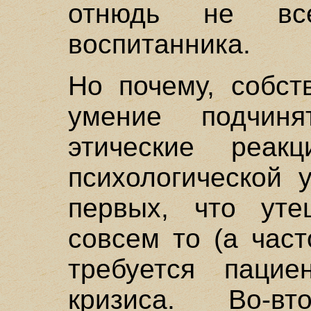
отнюдь не вс
воспитанника.
Но почему, собст
умение подчиня
этические реакц
психологической 
первых, что ут
совсем то (а част
требуется пацие
кризиса. Во-в