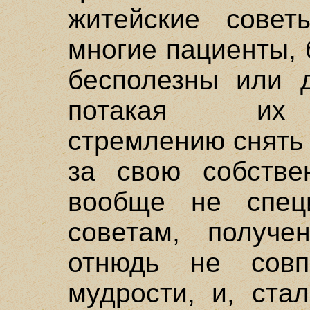
житейские совет
многие пациенты,
бесполезны или 
потакая их б
стремлению снять 
за свою собстве
вообще не спец
советам, получе
отнюдь не совп
мудрости, и, ста