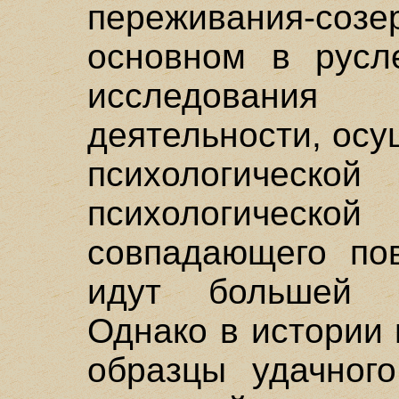
переживания-соз
основном в русл
исследовани
деятельности, ос
психологич
психологичес
совпадающего по
идут большей ч
Однако в истории
образцы удачного