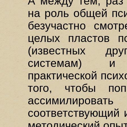
А между тем, раз
на роль общей пс
безучастно смотр
целых пластов пс
(известных дру
системам) и
практической псих
того, чтобы поп
ассимилиров
соответствующий 
методический опыт