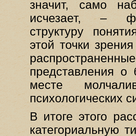
значит, само на
исчезает, – фи
структуру поняти
этой точки зрени
распространен
представления о 
месте молчалив
психологических 
В итоге этого ра
категориальную т