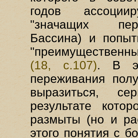
годов ассоциир
"значащих пер
Бассина) и попыт
"преимущественны
(18, с.107)
. В э
переживания полу
выразиться, се
результате кото
размыты (но и ра
этого понятия с 