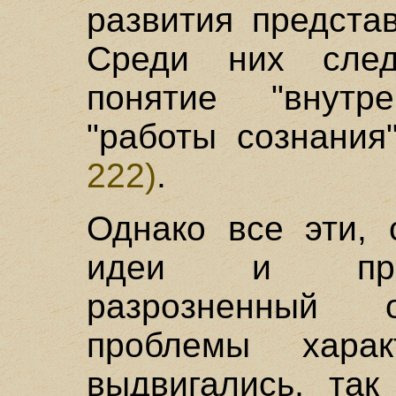
развития предста
Среди них след
понятие "внутр
"работы сознани
222)
.
Однако все эти, 
идеи и пред
разрозненный 
проблемы харак
выдвигались, так