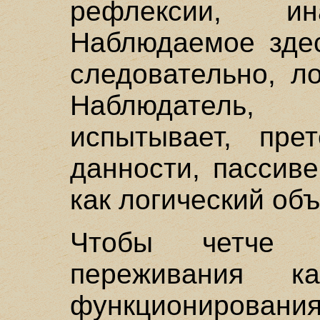
рефлексии, и
Наблюдаемое здес
следовательно, л
Наблюдатель,
испытывает, прет
данности, пассив
как логический объ
Чтобы четче о
переживания к
функционирован