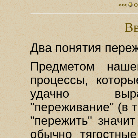
<<<
О
Вв
Два понятия пере
Предметом наше
процессы, котор
удачно выр
"переживание" (в 
"пережить" значит
обычно тягостные