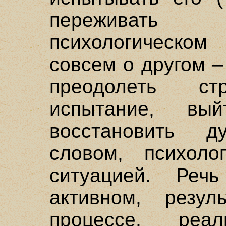
переживать 
психологическом
совсем о другом –
преодолеть ст
испытание, в
восстановить д
словом, психоло
ситуацией. Реч
активном, резул
процессе, реа