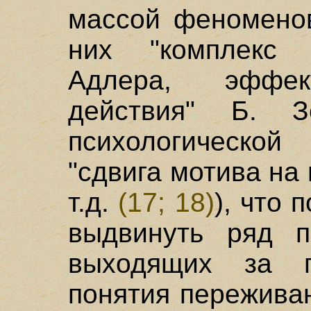
массой феноменов
них "комплекс 
Адлера, эффек
действия" Б. З
психологическо
"сдвига мотива на 
т.д.
(17; 18)
), что 
выдвинуть ряд пе
выходящих за п
понятия переживан