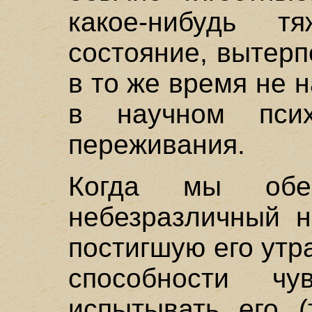
какое-нибудь т
состояние, вытерпе
в то же время не 
в научном псих
переживания.
Когда мы обе
небезразличный н
постигшую его утра
способности чув
испытывать его (