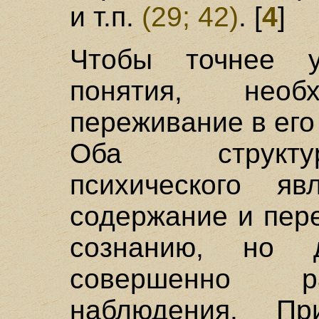
и т.п.
(29; 42)
. [
4
]
Чтобы точнее у
понятия, необ
переживание в его
Оба структу
психического я
содержание и пер
сознанию, но 
совершенно р
наблюдения. П