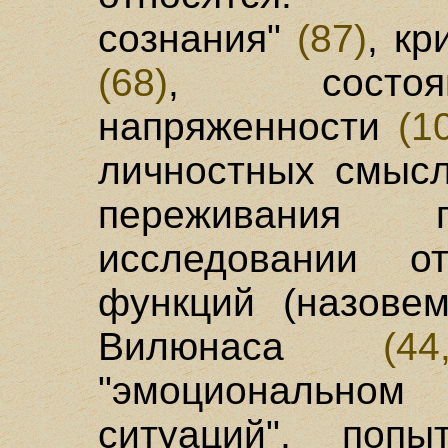
сознания"
(87)
, кр
(68)
, состоян
напряженности
(1
личностных смыс
переживания
исследовании от
функций (назовем
Вилюнаса
(4
"эмоциональном
ситуаций", попы