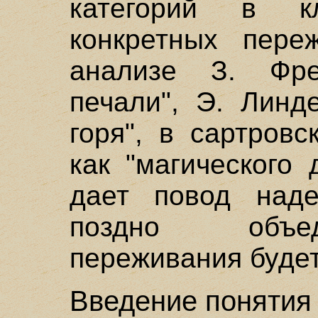
категорий в кл
конкретных пере
анализе З. Ф
печали", Э. Лин
горя", в сартров
как "магического
дает повод наде
поздно объе
переживания будет
Введение понятия