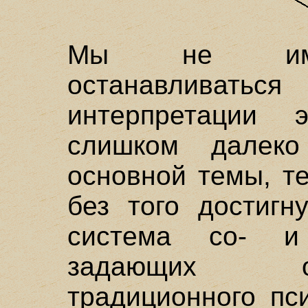
Мы не имее
останавливат
интерпретации 
слишком далек
основной темы, т
без того достигн
система со- и 
задающих о
традиционного пс