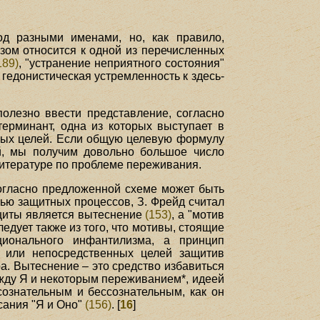
од разными именами, но, как правило,
зом относится к одной из перечисленных
189)
, "устранение неприятного состояния"
е гедонистическая устремленность к здесь-
олезно ввести представление, согласно
терминант, одна из которых выступает в
чных целей. Если общую целевую формулу
й, мы получим довольно большое число
литературе по проблеме переживания.
огласно предложенной схеме может быть
лью защитных процессов, З. Фрейд считал
защиты является вытеснение
(153)
, а "мотив
следует также из того, что мотивы, стоящие
ционального инфантилизма, а принцип
, или непосредственных целей защитив
ра. Вытеснение – это средство избавиться
ежду Я и некоторым переживанием*, идеей
сознательным и бессознательным, как он
сания "Я и Оно"
(156)
. [
16
]