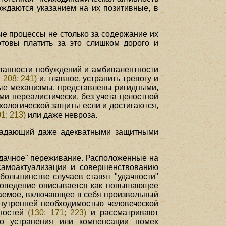
ждаются указанием на их позитивные, в
е процессы не столько за содержание их
готовы платить за это слишком дорого и
ованности побуждений и амбивалентности
; 208; 241)
и, главное, устранить тревогу и
тные механизмы, представлены ригидными,
 нереалистически, без учета целостной
ихологической защиты если и достигаются,
01; 213)
или даже невроза.
обладающий даже адекватными защитными
удачное" переживание. Расположенные на
самоактуализации и совершенствованию
большинстве случаев ставят "удачности"
е поведение описывается как повышающее
аваемое, включающее в себя произвольный
внутренней необходимостью человеческой
ьностей
(130; 171; 223)
и рассматривают
о устранения или компенсации помех