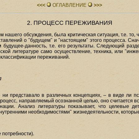
<<<
ОГЛАВЛЕHИЕ
>>>
2. ПРОЦЕСС ПЕРЕЖИВАНИЯ
нашего обсуждения, была критическая ситуация, т.е. то, 
ставлений о "будущем" и "настоящем" этого процесса. Сн
ем будущее-данность, т.е. его результаты. Следующий раз
еской литературе само осуществление, техника, или "инж
 классификации переживаний.
я
 ни представало в различных концепциях, – в виде ли п
процесс, направляемый осознанной целью, оно считается в
ации. Анализ литературы показывает, что целевые д
нутренними необходимостями" жизнедеятельности, котор
 потребности).