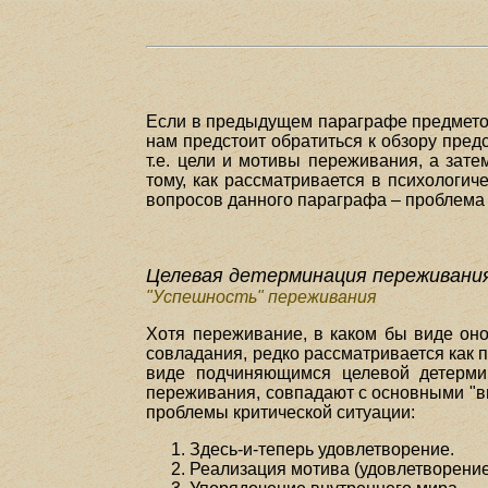
Если в предыдущем параграфе предметом 
нам предстоит обратиться к обзору пред
т.е. цели и мотивы переживания, а зат
тому, как рассматривается в психологич
вопросов данного параграфа – проблема
Целевая детерминация переживани
"Успешность" переживания
Хотя переживание, в каком бы виде оно
совладания, редко рассматривается как 
виде подчиняющимся целевой детермин
переживания, совпадают с основными "в
проблемы критической ситуации:
Здесь-и-теперь удовлетворение.
Реализация мотива (удовлетворение