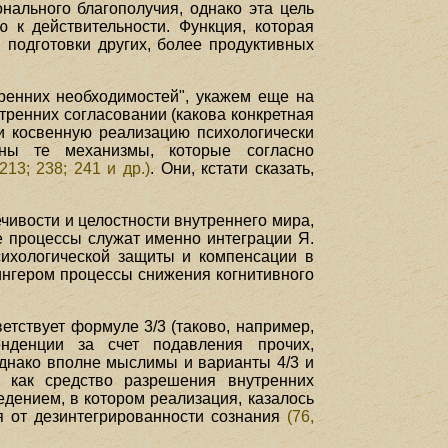
ального благополучия, однако эта цель
 к действительности. Функция, которая
 подготовки других, более продуктивных
ренних необходимостей", укажем еще на
тренних согласовании (какова конкретная
и косвенную реализацию психологически
ны те механизмы, которые согласно
(213; 238; 241 и др.)
. Они, кстати сказать,
чивости и целостности внутреннего мира,
е процессы служат именно интеграции Я.
сихологической защиты и компенсации в
тингером процессы снижения когнитивного
тствует формуле 3/3 (таково, например,
нденции за счет подавления прочих,
однако вполне мыслимы и варианты 4/3 и
е как средство разрешения внутренних
дением, в котором реализация, казалось
я от дезинтегрированности сознания
(76,