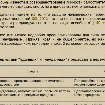
пособный внести в совершенствование личности самостояте
 чего-то отрицательного, но и прибавить нечто положительн
дельные намеки на то, что высшие человеческие переж
ьтурных ценностей
(53; 101)
, что они являются творческим
ю границ индивидуального сознания до всеобщего"
(149, с
ихологии.
олее или менее подробно проанализированы два типа п
 "неудачные". Приняв, хотя и не общепринятое, но на
й и совладанием, приводим в табл. 2 их основные характер
еристики "удачных" и "неудачных" процессов в пере
Защита
ранение, предотвращение или смягчение
Приспособление к д
довольствия
позволяющее удовл
ужденные, автоматические, большей частью
Целенаправленные,
сознаваемые и ригидные процессы
гибкие процессы