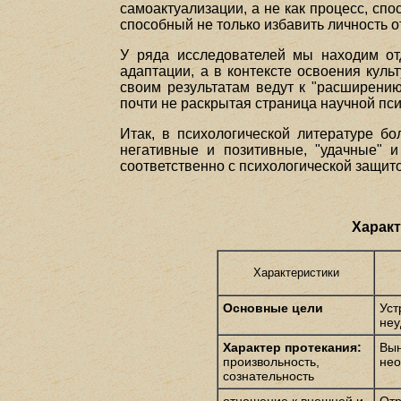
самоактуализации, а не как процесс, с
способный не только избавить личность от
У ряда исследователей мы находим от
адаптации, а в контексте освоения кул
своим результатам ведут к "расширени
почти не раскрытая страница научной пс
Итак, в психологической литературе б
негативные и позитивные, "удачные" и
соответственно с психологической защито
Характ
Характеристики
Основные цели
Уст
неу
Характер протекания:
Вын
произвольность,
нео
сознательность