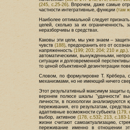
(245, с.25-26)
. Впрочем, даже самые отр
частности интегративные, функции
(там ж
Наиболее оптимальной следует признать
целей, сколько за их ограниченность, 
неразборчивы в средствах.
Каковы эти цели, мы уже знаем – защит
чувств
(188)
, предохранить его от осоз
напряженность
(199; 203; 204; 210 и др.)
автоматическими, вынужденными, непро
ситуации и долговременной перспектив
то ценой объективной дезинтеграции по
Словом, по формулировке Т. Крёбера, 
механизмами, но не имеющий ничего сверх
Этот результативный максимум защиты о
верхнем полюсе шкалы "удачности" вы
личности, в психологии анализируются 
переживания, его результатам, средств
адаптивные возможности субъекта
(179, 
выбор, активное
(178, с.532; 213, с.183-1
жизни считают самоактуализацию, стр
переживание именно в отношении эт