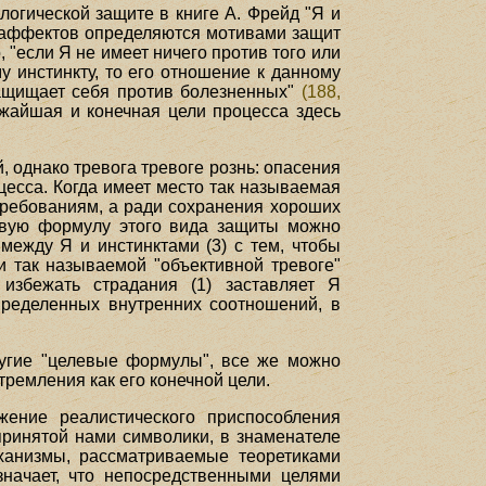
огической защите в книге А. Фрейд "Я и
 аффектов определяются мотивами защит
 "если Я не имеет ничего против того или
у инстинкту, то его отношение к данному
ащищает себя против болезненных"
(188,
ижайшая и конечная цели процесса здесь
, однако тревога тревоге рознь: опасения
цесса. Когда имеет место так называемая
 требованиям, а ради сохранения хороших
евую формулу этого вида защиты можно
между Я и инстинктами (3) с тем, чтобы
и так называемой "объективной тревоге"
 избежать страдания (1) заставляет Я
определенных внутренних соотношений, в
ругие "целевые формулы", все же можно
тремления как его конечной цели.
жение реалистического приспособления
принятой нами символики, в знаменателе
ханизмы, рассматриваемые теоретиками
значает, что непосредственными целями