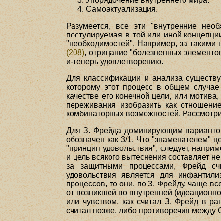
Упорядочение внутреннего мира.
Самоактуализация.
Разумеется, все эти "внутренние нео
постулируемая в той или иной концепци
"необходимостей". Например, за такими 
(208)
, отрицание "болезненных элементо
и-теперь удовлетворению.
Для классификации и анализа существу
которому этот процесс в общем случае 
качестве его конечной цели, или мотив
переживания изобразить как отношени
комбинаторных возможностей. Рассмотрим
Для З. Фрейда доминирующим вариантом
обозначен как 3/1. Что "знаменателем" 
"принцип удовольствия", следует, напри
и цель всякого вытеснения составляет не
за защитными процессами, Фрейд счи
удовольствия является для инфантили
процессов, то они, по З. Фрейду, чаще в
от возникшей во внутренней (идеационно
или чувством, как считал З. Фрейд в р
считал позже, либо противоречия между О