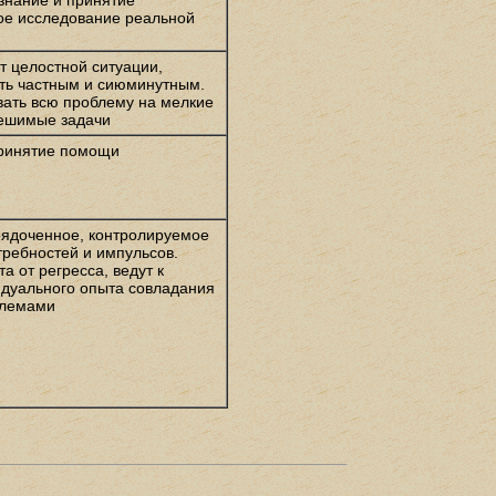
знание и принятие
ное исследование реальной
т целостной ситуации,
ть частным и сиюминутным.
вать всю проблему на мелкие
ешимые задачи
принятие помощи
ядоченное, контролируемое
требностей и импульсов.
а от регресса, ведут к
дуального опыта совладания
блемами