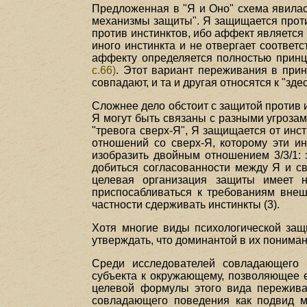
Предложенная в "Я и Оно" схема явилас
механизмы защиты". Я защищается прот
против инстинктов, ибо аффект является 
иного инстинкта и не отвергает соответ
аффекту определяется полностью прин
с.66)
. Этот вариант переживания в прин
совпадают, и та и другая относятся к "зд
Сложнее дело обстоит с защитой против и
Я могут быть связаны с разными угрозам
"тревога сверх-Я", Я защищается от инс
отношений со сверх-Я, которому эти 
изобразить двойным отношением 3/3/1: 
добиться согласованности между Я и св
целевая организация защиты имеет не
приспосабливаться к требованиям внешн
частности сдерживать инстинкты (3).
Хотя многие виды психологической защ
утверждать, что доминантой в их пониман
Среди исследователей совладающего п
субъекта к окружающему, позволяющее е
целевой формулы этого вида пережива
совладающего поведения как подвид ме