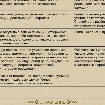
ицание, искажение, сокрытие от себя
Ориентация на при
льности, бегство от нее, самообман
реальности, актив
ситуации
мы поведения, не учитывающие целостной
Реалистический уче
уации, действующие "напролом"
умение пожертвова
Способность разби
потенциально разр
о отсутствие поиска помощи и отвержение
Активный поиск и 
длагаемой, либо стремление все возложить
помогающего, самоустранившись от решения
ственных проблем
гда невроз. Частное улучшение (например,
Обеспечивают упор
альное снижение напряжения, субъективная
удовлетворение по
еграция поведения, устранение неприятных
Удерживают субъект
 болезненных ощущений) ценой ухудшения
накоплению индиви
й ситуации, регресса, объективной
с жизненными про
интеграции поведения
сают от потрясения, предоставляя субъекту
мя для подготовки других, более
ективных способов переживания
<<<
ОГЛАВЛЕHИЕ
>>>