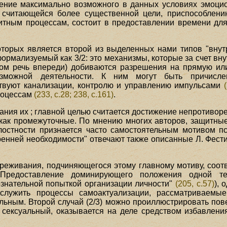
ение максимально возможного в данных условиях эмоцион
считающейся более существенной цели, приспособлению
итным процессам, состоит в предоставлении времени для
торых является второй из выделенных нами типов "внут
ормализуемый как 3/2: это механизмы, которые за счет вну
том речь впереди) добиваются разрешения на прямую ил
озможной деятельности. К ним могут быть причисле
твуют канализации, контролю и управлению импульсами
роцессам
(233, с.28; 238, с.161)
.
ния их ; главной целью считается достижение непротиворе
как промежуточные. По мнению многих авторов, защитны
елостности признается часто самостоятельным мотивом п
тренней необходимости" отвечают также описанные Л. Фес
еживания, подчиняющегося этому главному мотиву, соотве
"Предоставление доминирующего положения одной те
ознательной попыткой организации личности"
(205, с.57)
), 
служить процессы самоактуализации, рассматриваемы
ьным. Второй случай (2/3) можно проиллюстрировать пове
 сексуальный, оказывается на деле средством избавлени