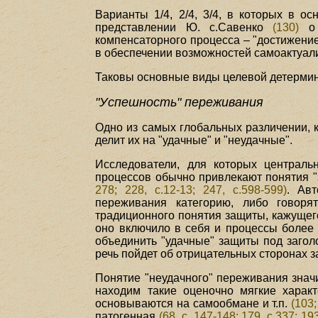
Варианты 1/4, 2/4, 3/4, в которых в о
представлении Ю. с.Савенко
(130)
о 
компенсаторного процесса – "достижение
в обеспечении возможностей самоактуали
Таковы основные виды целевой детерми
"Успешность" переживания
Одно из самых глобальных различении, 
делит их на "удачные" и "неудачные".
Исследователи, для которых централь
процессов обычно привлекают понятия "
278; 228, с.12-13; 247, с.598-599)
. Ав
переживания категорию, либо говоря
традиционного понятия защиты, кажущег
оно включило в себя и процессы боле
объединить "удачные" защиты под загол
речь пойдет об отрицательных сторонах 
Понятие "неудачного" переживания знач
находим такие оценочно мягкие характ
основываются на самообмане и т.п.
(103;
патогенная
(68, с. 147-148; 179, с.337; 19