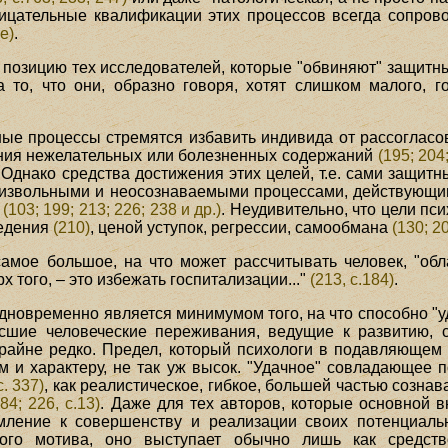
ицательные квалификации этих процессов всегда сопрово
е)
.
 позицию тех исследователей, которые "обвиняют" защитны
за то, что они, образно говоря, хотят слишком малого, 
ные процессы стремятся избавить индивида от рассоглас
нания нежелательных или болезненных содержаний
(195; 204
. Однако средства достижения этих целей, т.е. сами защи
извольными и неосознаваемыми процессами, действующими
ы
(103; 199; 213; 226; 238 и др.)
. Неудивительно, что цели пс
ведения
(210)
, ценой уступок, регрессии, самообмана
(130; 2
самое большое, на что может рассчитывать человек, "
 того, – это избежать госпитализации..."
(213, с.184)
.
дновременно является минимумом того, на что способно "
сшие человеческие переживания, ведущие к развитию, 
крайне редко. Предел, который психологи в подавляющем 
ам и характеру, не так уж высок. "Удачное" совладающе
с. 337)
, как реалистическое, гибкое, большей частью созн
84; 226, с.13)
. Даже для тех авторов, которые основной 
емление к совершенству и реализации своих потенциал
ого мотива, оно выступает обычно лишь как средств