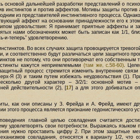
ь основой дальнейшей разработки представлений о психол
ив инстинктов и против аффектов. Мотивы защиты против
одним из представителей инстинктивного процесса. Однако,
ствующий аффект на основании принадлежности его к этом
ципом удовольствия: Я принимает приятные аффекты и з
ятых нами обозначениях может быть записан как 1/1, бл
есь-и-теперь" удовлетворению.
нстинктов. Во всех случаях защита провоцируется тревогой
и, и соответственно будут различаться цели защитного про
тинктов не потому, что они противоречат его собственным
инстинкты кажутся неприемлемыми
(там же, с.58-60)
. Цел
защитный процесс стремится изменить внутренние связи 
ерх-Я (3) и таким путем избежать неудовольствия (1). Пр
сколько другой характер – 3/2/1: основной мотив –
ей действительности (2), [
17
] а для этого добиваться 
иты, как они описаны у З. Фрейда и А. Фрейд, имеют д
ии этого процесса является признание гедонистического ус
оведения главной целью совладения считается дости
му удовлетворять свои потребности. Выражаясь языком 
ния нужно проставить цифру 2. При этом защитные ме
ханизмов совладания, относятся к варианту 1/2, что о