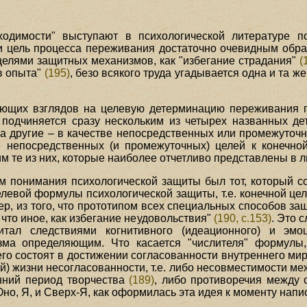
бходимости" выступают в психологической литературе п
и цель процесса переживания достаточно очевидным обра
целями защитных механизмов, как "избегание страдания"
(
в опыта"
(195)
, безо всякого труда угадывается одна и та ж
ющих взглядов на целевую детерминацию переживания п
подчиняется сразу нескольким из четырех названных де
а, а другие – в качестве непосредственных или промежуто
е непосредственных (и промежуточных) целей к конечно
 те из них, которые наиболее отчетливо представлены в 
 понимания психологической защиты был тот, который с
целевой формулы психологической защиты, т.е. конечной це
мер, из того, что прототипом всех специальных способов 
 что иное, как избегание неудовольствия"
(190, с.153)
. Это 
тал следствиями когнитивного (идеационного) и эмо
зма определяющим. Что касается "числителя" формулы
сего состоят в достижении согласованности внутреннего ми
й) жизни несогласованности, т.е. либо несовместимости м
анний период творчества
(189)
, либо противоречия между 
но, Я, и Сверх-Я, как оформилась эта идея к моменту напи