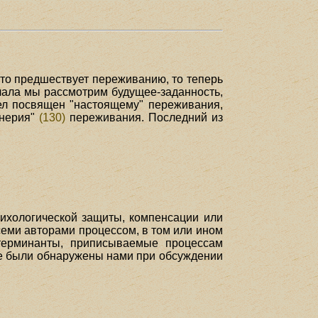
что предшествует переживанию, то теперь
ачала мы рассмотрим будущее-заданность,
дел посвящен "настоящему" переживания,
енерия"
(130)
переживания. Последний из
сихологической защиты, компенсации или
семи авторами процессом, в том или ином
етерминанты, приписываемые процессам
ые были обнаружены нами при обсуждении