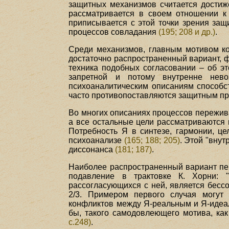
защитных механизмов считается достиж
рассматривается в своем отношении к 
приписывается с этой точки зрения защ
процессов совладания
(195; 208 и др.)
.
Среди механизмов, главным мотивом ко
достаточно распространенный вариант, ф
техника подобных согласовании – об э
запретной и потому внутренне нев
психоаналитическим описаниям способс
часто противопоставляются защитным п
Во многих описаниях процессов пережива
а все остальные цели рассматриваются 
Потребность Я в синтезе, гармонии, ц
психоанализе
(165; 188; 205)
. Этой "вну
диссонанса
(181; 187)
.
Наиболее распространенный вариант пер
подавление в трактовке К. Хорни: 
рассогласующихся с ней, является бесс
2/3. Примером первого случая могут 
конфликтов между Я-реальным и Я-идеал
бы, такого самодовлеющего мотива, как
с.248)
.