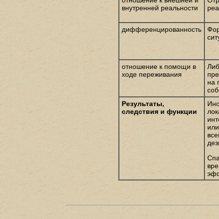
отношение к внешней и
Отр
внутренней реальности
реа
дифференцированность
Фор
сит
отношение к помощи в
Либ
ходе переживания
пре
на 
соб
Результаты,
Ино
следствия и функции
лок
инт
или
все
дез
Спа
вре
эфф