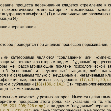
снование процесса переживания кладется стремление к 
психологических компенсаторных механизмах: каков
 внутреннего комфорта" (1) или упорядочение различных по
зации (4).
нации переживания.
которое проводится при анализе процессов переживания,
ными категориями являются "совладание" или "компенса
защиты", оставляя за вторым видом – "удачных" процесс
торы же, рассматривающие понятие психологической 
т об "успешных" и "неуспешных" защитах, либо нас
ося им связанным только с "неудачными", негативными или
е эффективные, положительные, здоровые
(17, с.124; 20, с
овком сублимации [
18
]
(186, с.141)
. Эти терминологически
защитных механизмов.
ительно отличается у разных авторов. Имеется целая гамм
еристики процессов этого рода, как указание на то, чт
 195; 201; 208; 226 и др.)
, а на другом "неудачные" пережи
3, с.763; 233; 247)
или даже "патологическая, а не просто п