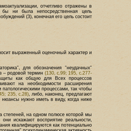
самоактуализации, отчетливо отражены в
а бы ни была непосредственная цель
буждений (3), конечная его цель состоит
 носит выраженный оценочный характер и
торика", для обозначения "неудачных"
ов – родовой термин
(130, с.99; 195, с.277-
защиты как общую для Всех процессов
таивают на необходимости расширения
 патологическими процессами, так чтобы
.45; 235, с.28)
, либо, наконец, предлагают
е нюансы нужно иметь в виду, когда ниже
а степеней, на одном полюсе которой мы
о они искажают восприятие реальности,
вания квалифицируются как потенциально
атогенная" психодинамическая активность