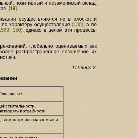
льный, позитивный и незаменимый вклад,
ое. [
19
]
ивания осуществляются не в плоскости
и по характеру осуществления
(130)
, а по
.569; 150)
, однако в целом эти процессы
ереживаний, глобально оцениваемых как
иболее распространенное созначение их
истики.
Таблица 2
живании
Совладание
ействительности,
етворять потребности
 во многом осознаваемые и