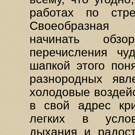
работах по стр
Своеобразная 
начинать обз
перечисления чу
шапкой этого пон
разнородных явл
холодовые воздей
в свой адрес кри
легких в услов
дыхания и радост