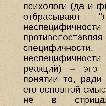
психологи (да и 
отбрасывают "
неспецифич
противопос
специфичности.
неспецифичности
реакций) – это 
понятии то, ради
его основной смыс
не в отрицан