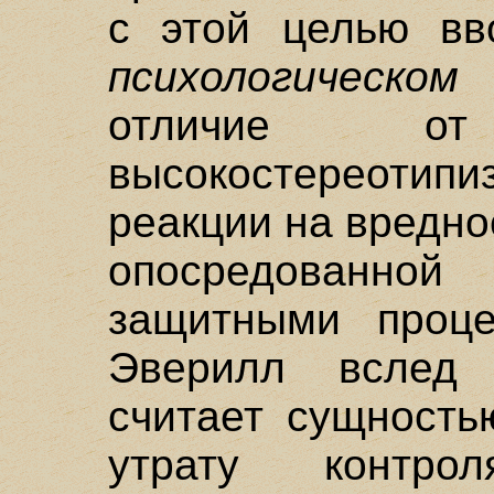
с этой целью вв
психологическом
с
отличие от 
высокостереотипи
реакции на вредно
опосредованно
защитными проц
Эверилл вслед
считает сущность
утрату контрол