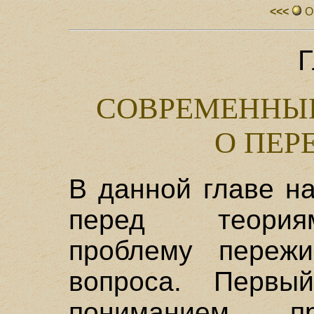
<<<
О
Г
СОВРЕМЕННЫЕ
О ПЕР
В данной главе н
перед теория
проблему пережи
вопроса. Перв
пониманием пр