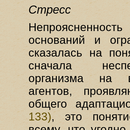
Стресс
Непроясненнос
оснований и огр
сказалась на пон
сначала несп
организма на в
агентов, проявл
общего адаптаци
133)
, это понят
всему, что угодно