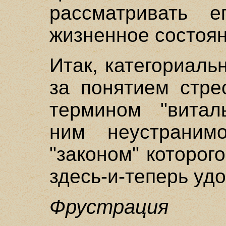
рассматривать е
жизненное состоян
Итак, категориаль
за понятием стре
термином "витал
ним неустраним
"законом" которог
здесь-и-теперь уд
Фрустрация