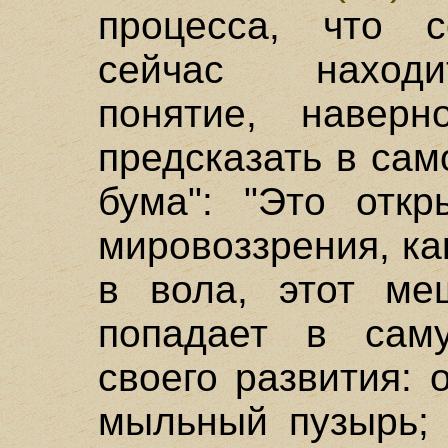
процесса, что с
сейчас находи
понятие, навер
предсказать в сам
бума": "Это откр
мировоззрения, ка
в вола, этот ме
попадает в саму
своего развития: 
мыльный пузырь; 