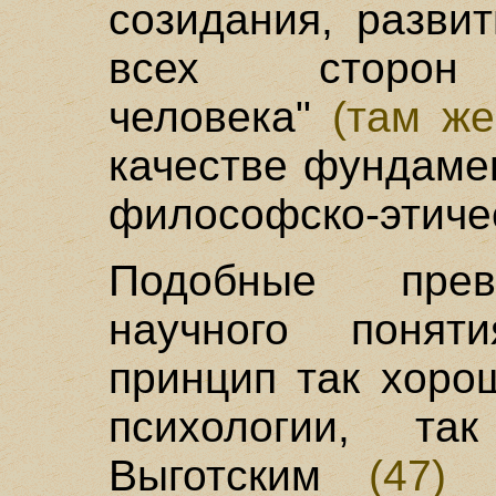
созидания, разви
всех сторон 
человека"
(там же
качестве фундаме
философско-этиче
Подобные прев
научного понят
принцип так хоро
психологии, та
Выготским
(47)
з