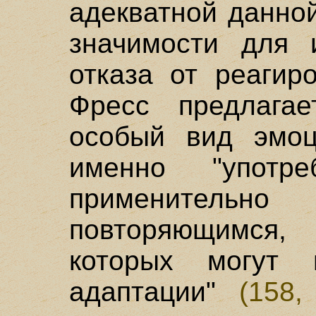
адекватной данно
значимости для 
отказа от реаги
Фресс предлагае
особый вид эмоц
именно "употр
применитель
повторяющимся,
которых могут 
адаптации"
(158,