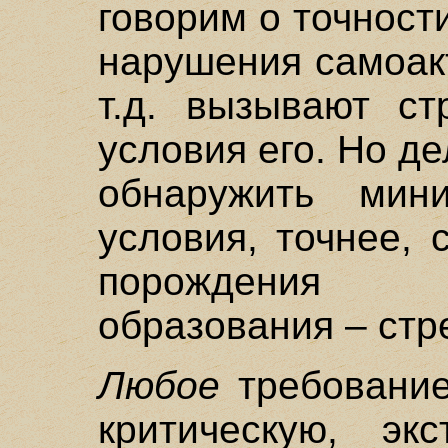
говорим о точности
нарушения самоак
т.д. вызывают ст
условия его. Но де
обнаружить мин
условия, точнее,
порождения н
образования – стр
Любое
требование
критическую, эк