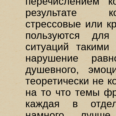
перечислением к
результате к
стрессовые или к
пользуются для 
ситуаций такими
нарушение равно
душевного, эмоци
теоретически не к
на то что темы ф
каждая в отдел
намного лучше