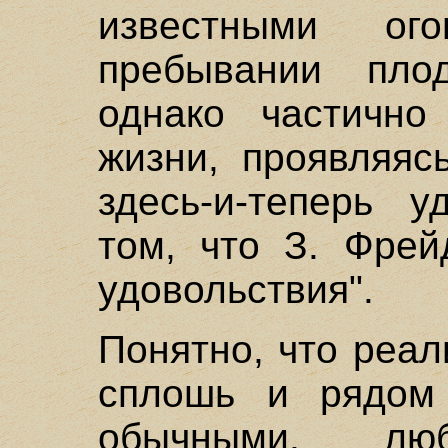
известными ог
пребывании пло
однако частично
жизни, проявляяс
здесь-и-теперь у
том, что З. Фрей
удовольствия".
Понятно, что реал
сплошь и рядом
обычными, лю