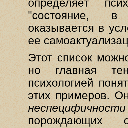
определяет пси
"состояние, в
оказывается в ус
ее самоактуализа
Этот список можн
но главная те
психологией поня
этих примеров. О
неспецифичности
порождающих 