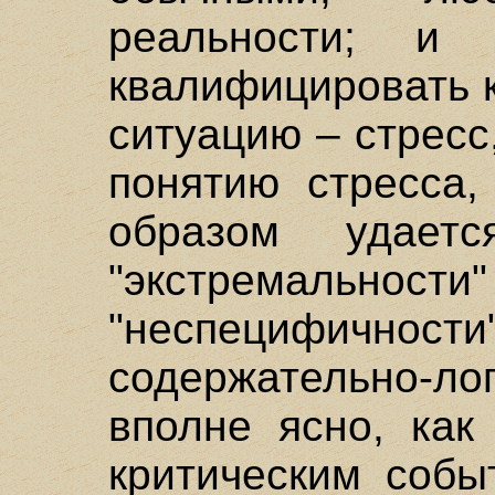
реальности; и
квалифицировать 
ситуацию – стресс
понятию стресса,
образом удает
"экстремал
"неспецифичнос
содержательно-
вполне ясно, как
критическим собы