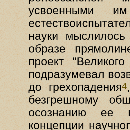
усвоенными им
естествоиспытат
науки мыслилось
образе прямолине
проект "Великого
подразумевал воз
до грехопадения
4
безгрешному об
осознанию ее 
концепции научног