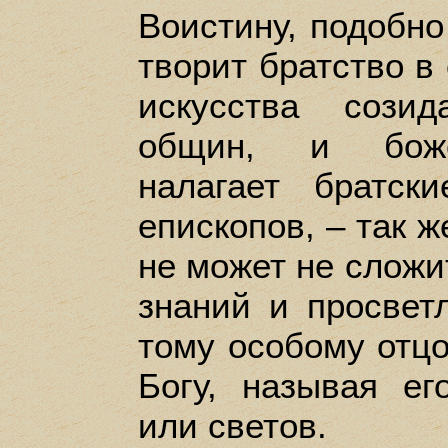
Воистину, подобно
творит братство в
искусства сози
общин, и боже
налагает братс
епископов, – так ж
не может не сложи
знаний и просвет
тому особому отцо
Богу, называя ег
или светов.