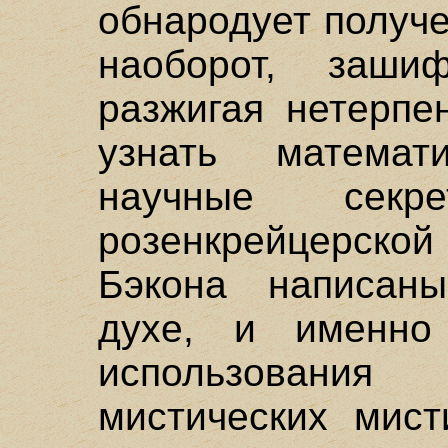
обнародует получ
наоборот, заши
разжигая нетерпе
узнать математ
научные секр
розенкрейцерско
Бэкона написан
духе, и именно
использования
мистических мист