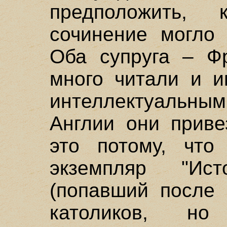
предположить,
сочинение могло 
Оба супруга – Ф
много читали и и
интеллектуальн
Англии они приве
это потому, чт
экземпляр "Ис
(попавший после 
католиков, но