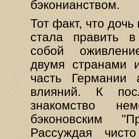
бэконианством.
Тот факт, что доч
стала править в
собой оживлен
двумя странами и
часть Германии а
влияний. К пос
знакомство не
бэконовским "Пр
Рассуждая чисто