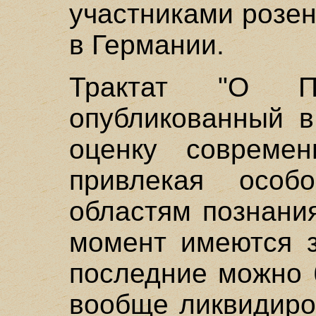
участниками розе
в Германии.
Трактат "О Пр
опубликованный в
оценку современ
привлекая осо
областям познани
момент имеются з
последние можно 
вообще ликвидиро