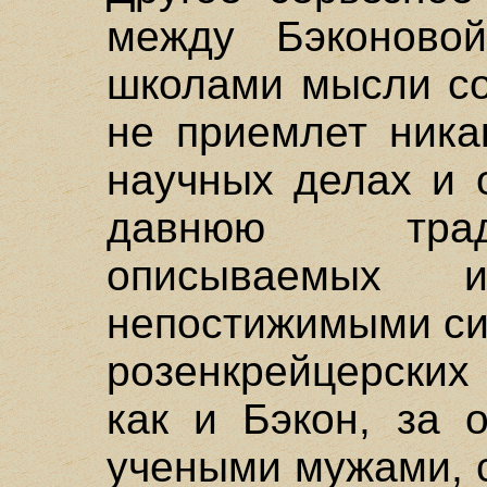
между Бэконовой
школами мысли со
не приемлет ника
научных делах и 
давнюю трад
описываемых 
непостижимыми с
розенкрейцерски
как и Бэкон, за 
учеными мужами, 