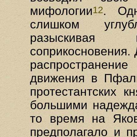
мифологии
. Од
12
слишком углу
разыскивая 
соприкосновения. 
распространени
движения в Пфал
протестантских к
большими надежда
то время на Яков
предполагало и п