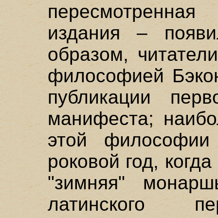
пересмотренная
издания – появи
образом, читател
философией Бэкон
публикации перво
манифеста; наибо
этой философии
роковой год, когд
"зимняя" монарш
латинского пе