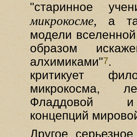
"старинное уче
микрокосме,
а так
модели вселенной
образом искаж
алхимиками"
. О
7
критикует фи
микрокосма, 
Фладдовой и 
концепций мировой
Другое серьезное