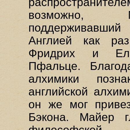
распространител
возможно, 
поддерживавший
Англией как ра
Фридрих и Ел
Пфальце. Благод
алхимики позн
английской алхим
он же мог приве
Бэкона. Майер г
философской