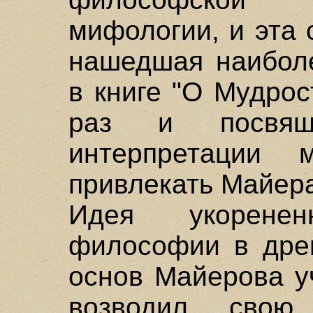
мифологии, и эта 
нашедшая наибол
в книге "О Мудрос
раз и посвящ
интерпретации
привлекать Майера
Идея укоренен
философии в дре
основ Майерова у
возводил свою