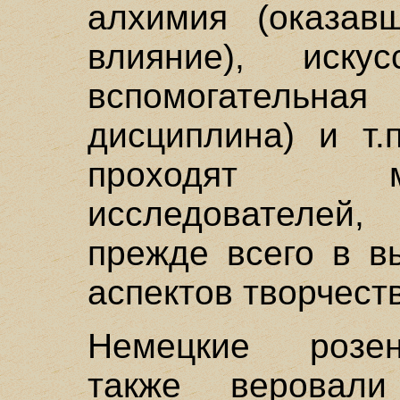
алхимия (оказав
влияние), иску
вспомогатель
дисциплина) и т.
проходят 
исследователей
прежде всего в в
аспектов творчест
Немецкие розен
также веровал