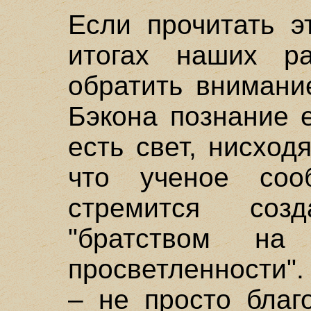
Если прочитать э
итогах наших ра
обратить внимани
Бэкона познание е
есть свет, нисход
что ученое соо
стремится соз
"братством н
просветленности"
– не просто благ