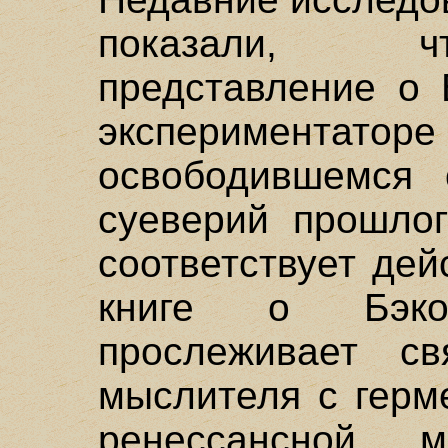
показали, ч
представление о 
экспериментатор
освободившемся 
суеверий прошлог
соответствует дей
книге о Бэк
прослеживает св
мыслителя с герм
ренессансной 