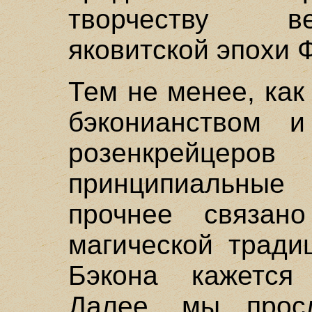
творчеству в
яковитской эпохи 
Тем не менее, как
бэконианством и
розенкрейце
принципиальные 
прочнее связан
магической тради
Бэкона кажется
Далее, мы прос