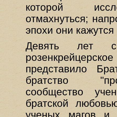
которой иссл
отмахнуться; напр
эпохи они кажутся
Девять лет с
розенкрейцер
представило Бра
братство "пр
сообщество уче
братской любовь
ученых магов и 