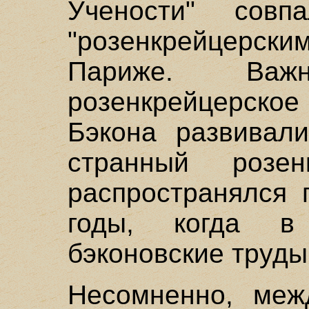
Учености" сов
"розенкрейцерс
Париже. Важ
розенкрейцерское
Бэкона развивали
странный розен
распространялся 
годы, когда в
бэконовские труды
Несомненно, меж