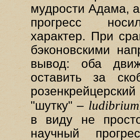
мудрости Адама, а
прогресс носи
характер. При ср
бэконовскими нап
вывод: оба движ
оставить за ско
розенкрейцерский
ludibrium
"шутку" –
в виду не просто
научный прогре