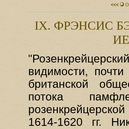
<<<
О
IX. ФРЭНСИС Б
ИЕ
"Розенкрейцерски
видимости, почти
британской обще
потока памфле
розенкрейцерской 
1614-1620 гг. Ни