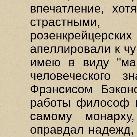
впечатление, хот
страстными
розенкрейцерских
апеллировали к чу
имею в виду "ма
человеческого зн
Фрэнсисом Бэконо
работы философ п
самому монарху
оправдал надежд,