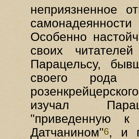
неприязненное о
самонадеянности 
Особенно настойч
своих читателей
Парацельсу, быв
своего рода п
розенкрейцерск
изучал Парац
"приведенную к
Датчанином"
, и 
6