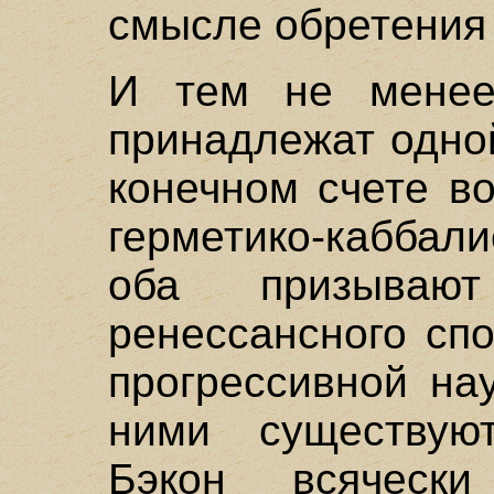
смысле обретения
И тем не менее
принадлежат одной
конечном счете в
герметико-каббал
оба призываю
ренессансного сп
прогрессивной на
ними существуют
Бэкон всячески