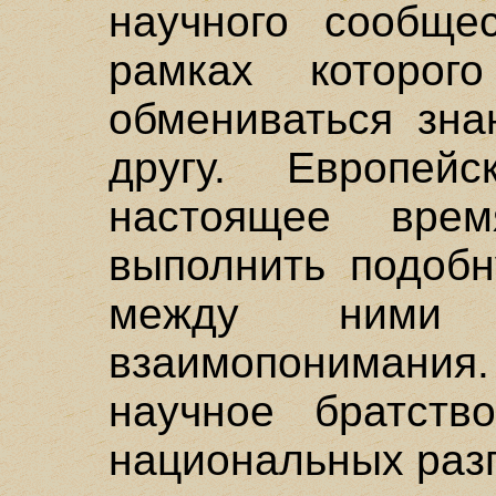
научного сообщес
рамках которо
обмениваться зна
другу. Европей
настоящее вре
выполнить подобн
между ними н
взаимопонимания. 
научное братст
национальных раз