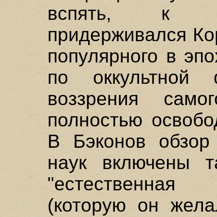
вспять, к с
придерживался Ко
популярного в эп
по оккультной 
воззрения сам
полностью освобо
В Бэконов обзор 
наук включены т
"естественная 
(которую он жела