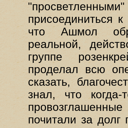
"просветленным
присоединиться к
что Ашмол обр
реальной, дейст
группе розенкр
проделал всю опе
сказать, благоче
знал, что когда-
провозглашенные
почитали за долг 