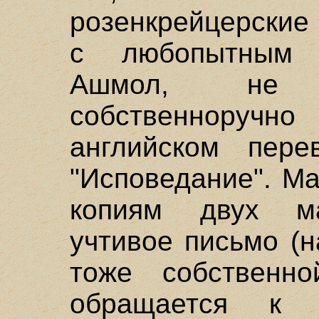
розенкрейцерские
с любопытным 
Ашмол, не 
собственнору
английском пере
"Исповедание". Ма
копиям двух ма
учтивое письмо (
тоже собственно
обращается к "