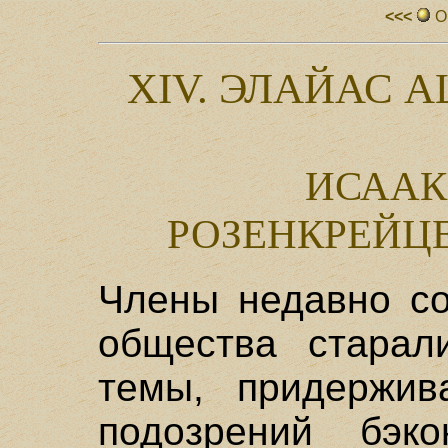
<<<
О
XIV. ЭЛАЙАС 
ИСААК
РОЗЕНКРЕЙЦ
Члены недавно со
общества старал
темы, придержив
подозрений бэко