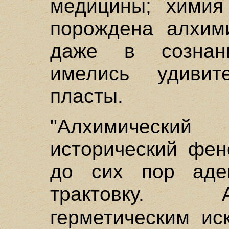
медицины; химия
порождена алхим
даже в сознан
имелись удивит
пласты.
"Алхимически
исторический фен
до сих пор адек
трактовку. 
герметическим и