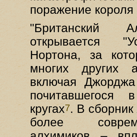
поражение короля 
"Британский А
открывается "У
Нортона, за кот
многих других а
включая Джорджа
почитавшегося 
кругах
. В сборни
7
более соврем
алхимиков – впл