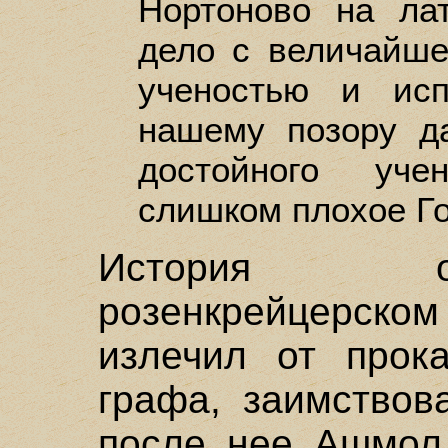
Нортоново на лат
дело с величайше
ученостью и исп
нашему позору да
достойного уче
слишком плохое Г
История о
розенкрейцерс
излечил от прока
графа, заимствов
после нее Ашмол 