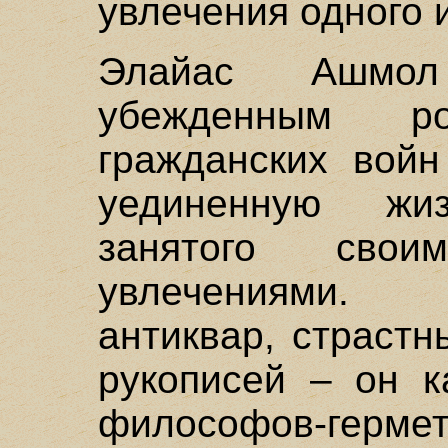
увлечения одного и
Элайас Ашмол
убежденным р
гражданских войн
уединенную жи
занятого свои
увлечениями. 
антиквар, страст
рукописей – он 
философов-гер