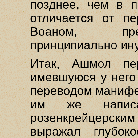
позднее, чем в п
отличается от пе
Воаном, пре
принципиально ин
Итак, Ашмол пе
имевшуюся у него
переводом манифе
им же написа
розенкрейцерски
выражал глубок