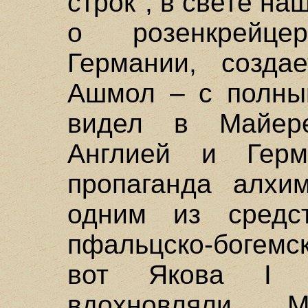
строк", в свете н
о розенкрейц
Германии, создае
Ашмол – с полны
видел в Майер
Англией и Герм
пропаганда алхи
одним из средст
пфальцско-богемс
вот Якова I 
вдохновляли. М