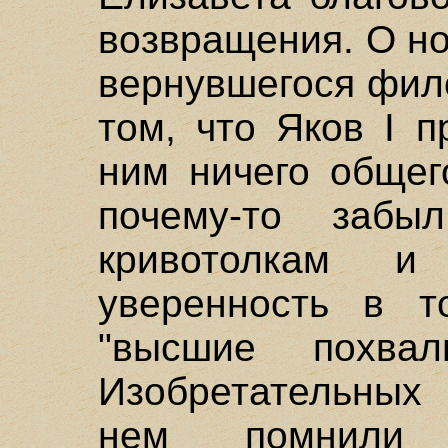
возвращения. О н
вернувшегося фил
том, что Яков I 
ним ничего общег
почему-то заб
кривотолкам и
уверенность в т
"высшие похв
Изобретательных 
нем помнили