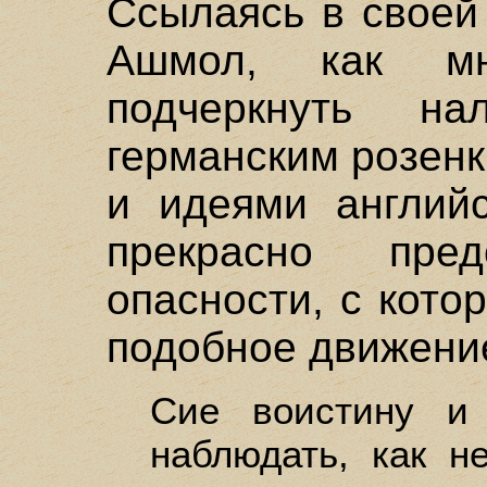
Ссылаясь в своей
Ашмол, как мн
подчеркнуть н
германским розен
и идеями англий
прекрасно пре
опасности, с кото
подобное движени
Сие воистину и 
наблюдать, как н