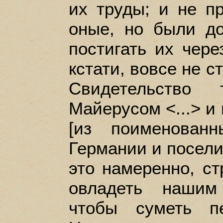
их труды; и не п
оные, но были до
постигать их чере
кстати, вовсе не с
Свидетельство
Майерусом <...> и
[из поименован
Германии и посели
это намеренно, ст
овладеть нашим
чтобы суметь пе