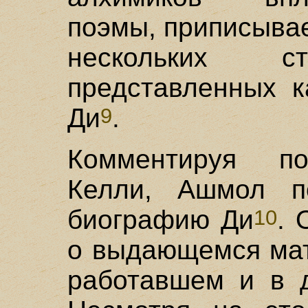
поэмы, приписыва
нескольких ст
представленных к
Ди
.
9
Комментируя по
Келли, Ашмол по
биографию Ди
. 
10
о выдающемся мат
работавшем и в д