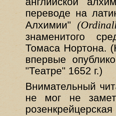
английской алхи
переводе на лати
(Ordinal
Алхимии"
знаменитого сре
Томаса Нортона. (
впервые опублик
"Театре" 1652 г.)
Внимательный чит
не мог не замет
розенкрейцерская