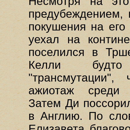
Несмотря на это
предубеждением, 
покушения на его
уехал на контин
поселился в Трше
Келли будт
"трансмутации",
ажиотаж среди 
Затем Ди поссори
в Англию. По сло
Елизавета благов