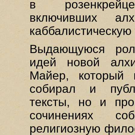
в розенкрейце
включивших ал
каббалистическую
Выдающуюся рол
идей новой алх
Майер, который 
собирал и публ
тексты, но и про
сочинениях соб
религиозную фило