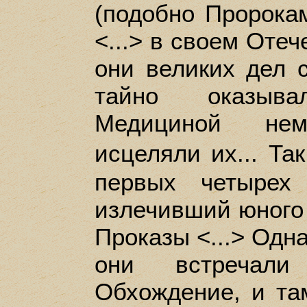
(подобно Пророка
<...> в своем Отеч
они великих дел с
тайно оказыв
Медициной не
исцеляли их... Та
первых четырех 
излечивший юного
Проказы <...> Одн
они встречали
Обхождение, и та