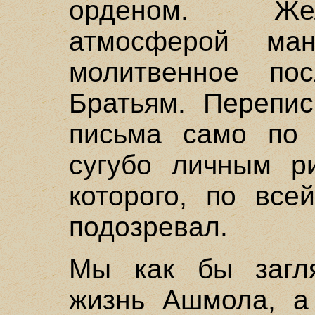
орденом. Жел
атмосферой ма
молитвенное по
Братьям. Перепи
письма само по 
сугубо личным р
которого, по все
подозревал.
Мы как бы загл
жизнь Ашмола, а