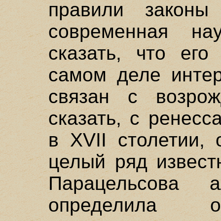
правили законы
современная на
сказать, что его
самом деле инте
связан с возро
сказать, с ренес
в XVII столетии,
целый ряд извест
Парацельсова 
определила о