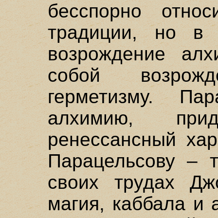
бесспорно относ
традиции, но в 
возрождение алх
собой возрож
герметизму. Пар
алхимию, при
ренессансный хар
Парацельсову – 
своих трудах Дж
магия, каббала и