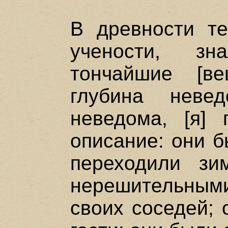
В древности те
учености, з
тончайшие [в
глубина неве
неведома, [я] 
описание: они б
переходили зи
нерешительным
своих соседей; 