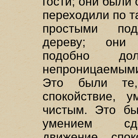
гости; они были
переходили по т
простыми под
дереву; они
подобно до
непроницаемыми
Это были те,
спокойствие, у
чистым. Это бы
умением сде
движение спок