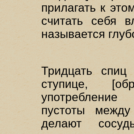
прилагать к это
считать себя в
называется глу
Тридцать спиц
ступице, [об
употребление
пустоты между
делают сосуд