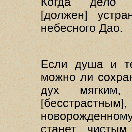
Когда дело з
[должен] устра
небесного Дао.
Если душа и те
можно ли сохран
дух мягким
[бесстрас
новорожденно
станет чистым