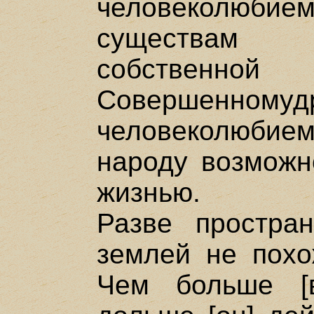
человеколюбием
существам 
собстве
Совершенном
человеколюби
народу возможн
жизнью.
Разве простра
землей не похо
Чем больше [