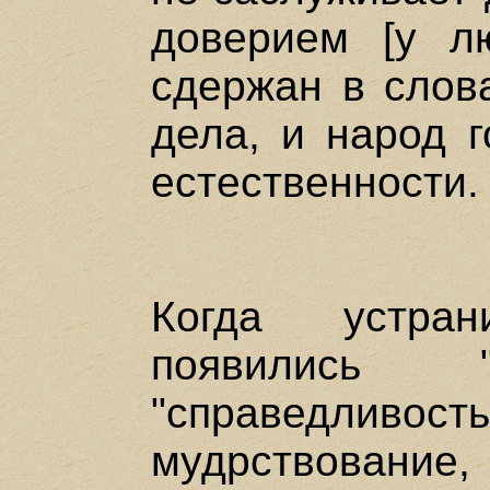
доверием [у л
сдержан в слов
дела, и народ г
естественности.
Когда устра
появились "
"справедливос
мудрствование