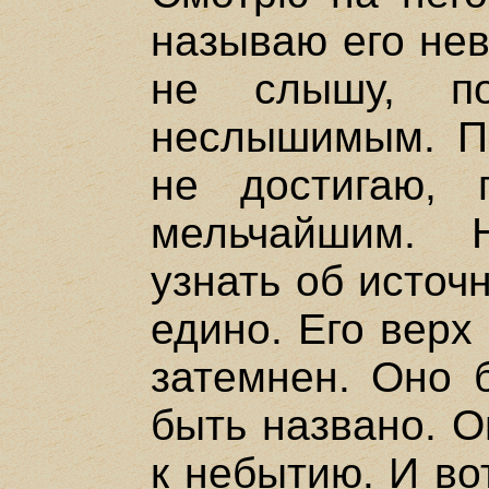
называю его не
не слышу, по
неслышимым. Пы
не достигаю, 
мельчайшим. 
узнать об источн
едино. Его верх
затемнен. Оно 
быть названо. О
к небытию. И во