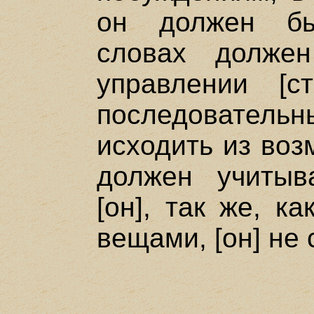
он должен бы
словах долже
управлении [с
последователь
исходить из воз
должен учитыв
[он], так же, к
вещами, [он] не