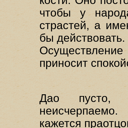
кости. Оно пост
чтобы у наро
страстей, а им
бы действовать.
Осуществлени
приносит спокой
Дао пусто,
неисчерпаемо.
кажется праотцо