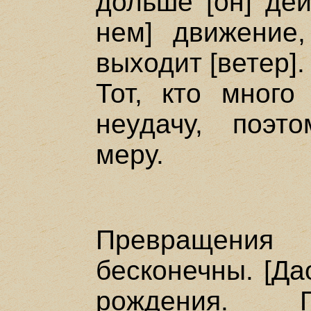
дольше [он] дей
нем] движение
выходит [ветер].
Тот, кто много 
неудачу, поэт
меру.
Превращения
бесконечны. [Да
рождения. Г