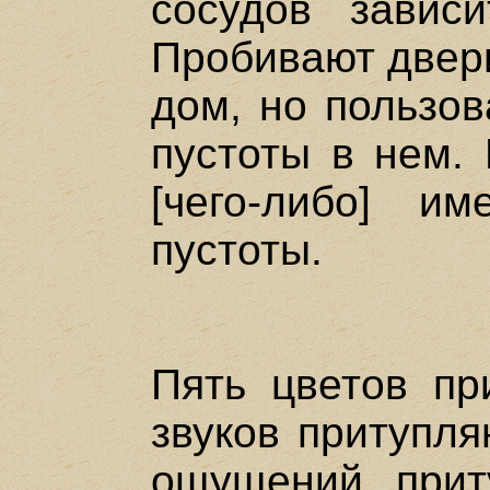
сосудов завис
Пробивают двери
дом, но пользов
пустоты в нем. 
[чего-либо] и
пустоты.
Пять цветов пр
звуков притупля
ощущений прит