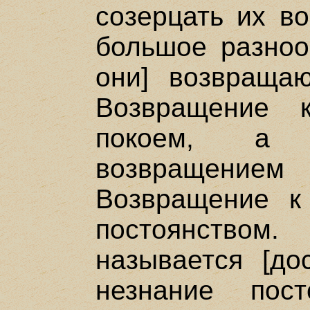
созерцать их во
большое разноо
они] возвращаю
Возвращение 
покоем, а 
возвращени
Возвращение к
постоянством.
называется [до
незнание пос